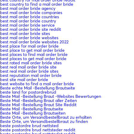
best country to find a mail order bride
best mail order bride agency
best mail order bride companies
best mail order bride countries
best mail order bride country
best mail order bride service
best mail order bride site reddit
best mail order bride sites
best mail order bride websites
best mail order bride websites 2022
best place for mail order bride
best place to get mail order bride
best places to find mail order bride
best places to get mail order bride
best rated mail order bride sites
best real mail order bride site
best real mail order bride sites
best reputation mail order bride
best site mail order bride
best website to find a mail order bride
Beste echte Mail -Bestellung Brautseite
beste land for postordrebrud
Beste Mail -Bestellung Braut -Websites Bewertungen
Beste Mail -Bestellung Braut aller Zeiten
Beste Mail -Bestellung Braut Site Reddit
Beste Mail -Bestellung Brautseite
Beste Mail -Bestellung Brautseiten
Beste Orte, um Versandbestellbraut zu erhalten
Beste Orte, um Versandbestellbraut zu finden
beste postordre brud nettsted
beste postordre brud nettsteder reddit
beste postordre brud nettstedet reddit