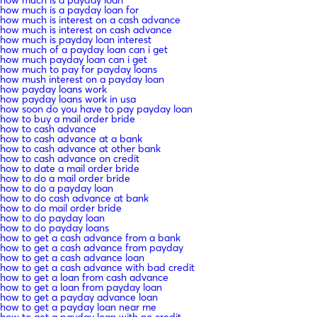
how much is a payday loan for
how much is interest on a cash advance
how much is interest on cash advance
how much is payday loan interest
how much of a payday loan can i get
how much payday loan can i get
how much to pay for payday loans
how mush interest on a payday loan
how payday loans work
how payday loans work in usa
how soon do you have to pay payday loan
how to buy a mail order bride
how to cash advance
how to cash advance at a bank
how to cash advance at other bank
how to cash advance on credit
how to date a mail order bride
how to do a mail order bride
how to do a payday loan
how to do cash advance at bank
how to do mail order bride
how to do payday loan
how to do payday loans
how to get a cash advance from a bank
how to get a cash advance from payday
how to get a cash advance loan
how to get a cash advance with bad credit
how to get a loan from cash advance
how to get a loan from payday loan
how to get a payday advance loan
how to get a payday loan near me
how to get a payday loan with no credit