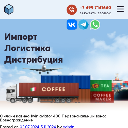
+7 499 7141660
ЗАКАЗАТЬ ЗВОНОК
Импорт
Логистика
Дистрибуция
Онлайн казино 1win aviator 400 Первоначальный взнос
Вознаграждение
Posted on
03.07.2024
15.11.2024
by
admin