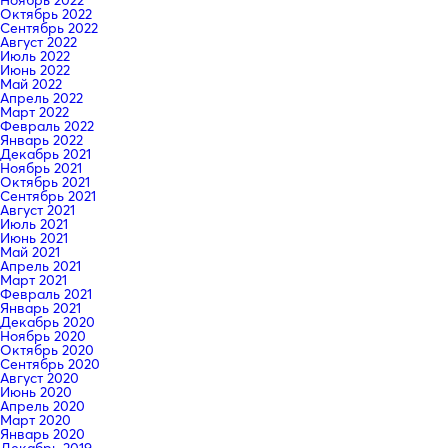
Октябрь 2022
Сентябрь 2022
Август 2022
Июль 2022
Июнь 2022
Май 2022
Апрель 2022
Март 2022
Февраль 2022
Январь 2022
Декабрь 2021
Ноябрь 2021
Октябрь 2021
Сентябрь 2021
Август 2021
Июль 2021
Июнь 2021
Май 2021
Апрель 2021
Март 2021
Февраль 2021
Январь 2021
Декабрь 2020
Ноябрь 2020
Октябрь 2020
Сентябрь 2020
Август 2020
Июнь 2020
Апрель 2020
Март 2020
Январь 2020
Декабрь 2019