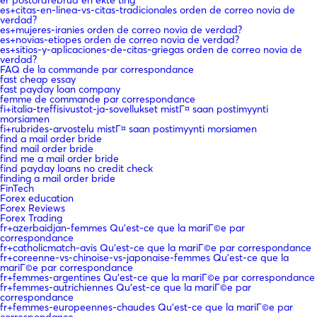
es+citas-en-linea-vs-citas-tradicionales orden de correo novia de
verdad?
es+mujeres-iranies orden de correo novia de verdad?
es+novias-etiopes orden de correo novia de verdad?
es+sitios-y-aplicaciones-de-citas-griegas orden de correo novia de
verdad?
FAQ de la commande par correspondance
fast cheap essay
fast payday loan company
femme de commande par correspondance
fi+italia-treffisivustot-ja-sovellukset mistГ¤ saan postimyynti
morsiamen
fi+rubrides-arvostelu mistГ¤ saan postimyynti morsiamen
find a mail order bride
find mail order bride
find me a mail order bride
find payday loans no credit check
finding a mail order bride
FinTech
Forex education
Forex Reviews
Forex Trading
fr+azerbaidjan-femmes Qu'est-ce que la mariГ©e par
correspondance
fr+catholicmatch-avis Qu'est-ce que la mariГ©e par correspondance
fr+coreenne-vs-chinoise-vs-japonaise-femmes Qu'est-ce que la
mariГ©e par correspondance
fr+femmes-argentines Qu'est-ce que la mariГ©e par correspondance
fr+femmes-autrichiennes Qu'est-ce que la mariГ©e par
correspondance
fr+femmes-europeennes-chaudes Qu'est-ce que la mariГ©e par
correspondance