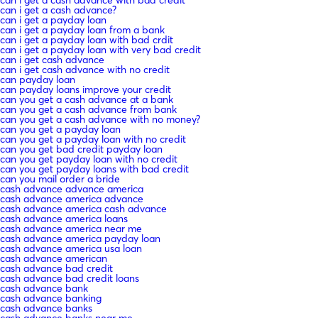
can i get a cash advance?
can i get a payday loan
can i get a payday loan from a bank
can i get a payday loan with bad crdit
can i get a payday loan with very bad credit
can i get cash advance
can i get cash advance with no credit
can payday loan
can payday loans improve your credit
can you get a cash advance at a bank
can you get a cash advance from bank
can you get a cash advance with no money?
can you get a payday loan
can you get a payday loan with no credit
can you get bad credit payday loan
can you get payday loan with no credit
can you get payday loans with bad credit
can you mail order a bride
cash advance advance america
cash advance america advance
cash advance america cash advance
cash advance america loans
cash advance america near me
cash advance america payday loan
cash advance america usa loan
cash advance american
cash advance bad credit
cash advance bad credit loans
cash advance bank
cash advance banking
cash advance banks
cash advance banks near me