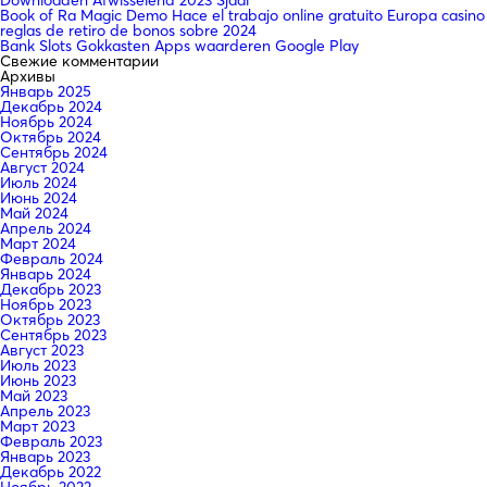
Book of Ra Magic Demo Hace el trabajo online gratuito Europa casino
reglas de retiro de bonos sobre 2024
Bank Slots Gokkasten Apps waarderen Google Play
Свежие комментарии
Архивы
Январь 2025
Декабрь 2024
Ноябрь 2024
Октябрь 2024
Сентябрь 2024
Август 2024
Июль 2024
Июнь 2024
Май 2024
Апрель 2024
Март 2024
Февраль 2024
Январь 2024
Декабрь 2023
Ноябрь 2023
Октябрь 2023
Сентябрь 2023
Август 2023
Июль 2023
Июнь 2023
Май 2023
Апрель 2023
Март 2023
Февраль 2023
Январь 2023
Декабрь 2022
Ноябрь 2022