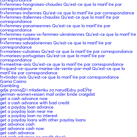
fr+femmes-hongroises-chaudes Qu'est-ce que la mariГ©e par
correspondance
fr+femmes-indiennes Qu'est-ce que la mariГ©e par correspondance
fr+femmes-italiennes-chaudes Qu'est-ce que la mariГ©e par
correspondance
fr+femmes-panameennes Qu'est-ce que la mariГ©e par
correspondance
fr+femmes-russes-vs-femmes-ukrainiennes Qu'est-ce que la mariГ©e
par correspondance
fr+femmes-salvadoriennes Qu'est-ce que la mariГ©e par
correspondance
fr+mariees-cubaines Qu'est-ce que la mariГ©e par correspondance
fr+mariees-portugaises Qu'est-ce que la mariГ©e par
correspondance
fr+meetme-avis Qu'est-ce que la mariГ©e par correspondance
fr+quest-ce-quune-mariee-de-vente-par-mail Qu'est-ce que la
mariГ©e par correspondance
fr+tinder-avis Qu'est-ce que la mariГ©e par correspondance
Gama Casino
Gambling
gdje pronaД‡i mladenku za narudЕѕbu poЕЎte
german-women+essen mail order bride craigslist
get a cash advance now
get a cash advance with bad credit
get a payday loan advance
get a payday loan near me
get a payday loan no interest
get a payday loans with other payday loans
get advance cash
get advance cash now
get cash advance
get cash advance no credit check