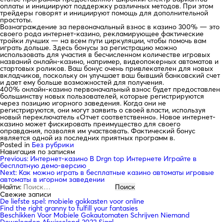
оплаты и инициируют поддержку различных методов. При этом
трейдеры говорят и инициируют помощь для дополнительной
простоты.
Вознаграждение за первоначальный взнос в казино 300% — это
своего рода интернет-казино, рекламирующее фактические
тройки лучших — на всем пути циркуляции, чтобы помочь вам
играть дольше. Здесь бонусы за регистрацию можно
использовать для участия в бесчисленном количестве игровых
названий онлайн-казино, например, видеопокерных автоматов и
стартовых роликов. Ваш бонус очень привлекателен для новых
вкладчиков, поскольку он улучшает ваш бывший банковский счет
и дает ему больше возможностей для получения.
400% онлайн-казино первоначальный взнос будет предоставлен
большинству новых пользователей, которые регистрируются
через позицию игорного заведения. Когда они не
регистрируются, они могут заявить о своей власти, используя
новый переключатель «Отчет соответственно». Новое интернет-
казино может фискировать преимущество для своего
оправдания, позволяя им участвовать. Фактический бонус
является одной из последних приятных программ в.
Posted in
Без рубрики
Навигация по записям
Previous:
Интернет-казино В Drgn top Интернете Играйте в
бесплатную демо-версию
Next:
Как можно играть в бесплатные казино автоматы игровые
автоматы в игорном заведении
Найти:
Свежие записи
De liefste spel: mobiele gokkasten voor online
Find the right granny to fulfill your fantasies
Beschikken Voor Mobiele Gokautomaten Schrijven Niemand
Downloaden Afwisselend 2023 Sjaal