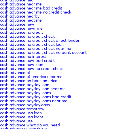
cash advance near me
cash advance near me bad credit
cash advance near me no credit check
cash advance nearby
cash advance neat me
cash advance new
cash advance newr me
cash advance no credit
cash advance no credit check
cash advance no credit check direct lender
cash advance no credit check loan
cash advance no credit check near me
cash advance no credit check no bank account
cash advance no interest
cash advance now bad credit
cash advance now loan
cash advance now no credit check
cash advance of
cash advance of america near me
cash advance on bank america
cash advance payday loan
cash advance payday loan near me
cash advance payday loans
cash advance payday loans bad credit
cash advance payday loans near me
cash advance paydayloans
cash advance tomorrow
cash advance usa loan
cash advance usa loans
cash advance use
cash advance what do you need
cash advance what this is