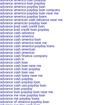
advance america loan payday
advance america payday loan
advance america payday loan company
advance america payday loan near me
advance america payday loans
advance american cash advance near me
advance american payday loan
advance bad cash credit loan
advance bad credit loan payday
advance cash advance
advance cash america
advance cash america loan
advance cash america near me
advance cash america payday loans
advance cash american
advance cash americia
advance cash finance company
advance cash in
advance cash loan
advance cash loan near me
advance cash loan payday
advance cash loan usa
advance cash loans near me
advance cash payday
advance cash payday loan
advance cash usa payday loan
advance loan payday
advance loan payday loan near me
advance me now payday loan
advance me payday loans
advance of america payday loan
advance payday cash loan