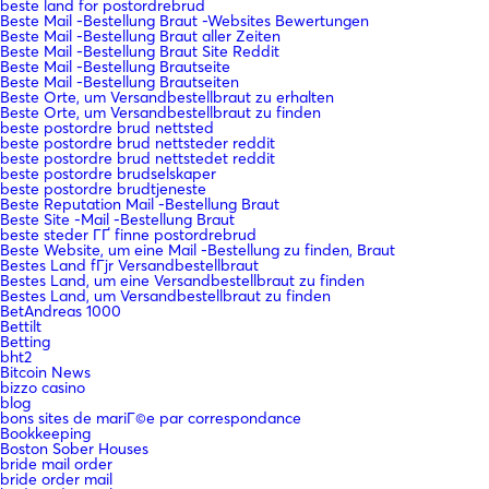
beste land for postordrebrud
Beste Mail -Bestellung Braut -Websites Bewertungen
Beste Mail -Bestellung Braut aller Zeiten
Beste Mail -Bestellung Braut Site Reddit
Beste Mail -Bestellung Brautseite
Beste Mail -Bestellung Brautseiten
Beste Orte, um Versandbestellbraut zu erhalten
Beste Orte, um Versandbestellbraut zu finden
beste postordre brud nettsted
beste postordre brud nettsteder reddit
beste postordre brud nettstedet reddit
beste postordre brudselskaper
beste postordre brudtjeneste
Beste Reputation Mail -Bestellung Braut
Beste Site -Mail -Bestellung Braut
beste steder ГҐ finne postordrebrud
Beste Website, um eine Mail -Bestellung zu finden, Braut
Bestes Land fГјr Versandbestellbraut
Bestes Land, um eine Versandbestellbraut zu finden
Bestes Land, um Versandbestellbraut zu finden
BetAndreas 1000
Bettilt
Betting
bht2
Bitcoin News
bizzo casino
blog
bons sites de mariГ©e par correspondance
Bookkeeping
Boston Sober Houses
bride mail order
bride order mail