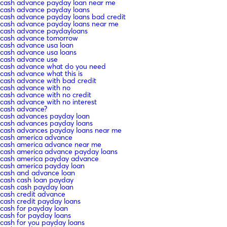
cash advance payday loan near me
cash advance payday loans
cash advance payday loans bad credit
cash advance payday loans near me
cash advance paydayloans
cash advance tomorrow
cash advance usa loan
cash advance usa loans
cash advance use
cash advance what do you need
cash advance what this is
cash advance with bad credit
cash advance with no
cash advance with no credit
cash advance with no interest
cash advance?
cash advances payday loan
cash advances payday loans
cash advances payday loans near me
cash america advance
cash america advance near me
cash america advance payday loans
cash america payday advance
cash america payday loan
cash and advance loan
cash cash loan payday
cash cash payday loan
cash credit advance
cash credit payday loans
cash for payday loan
cash for payday loans
cash for you payday loans