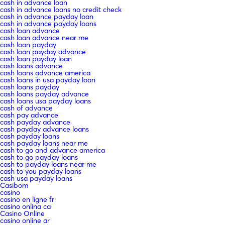
cash in advance loan
cash in advance loans no credit check
cash in advance payday loan
cash in advance payday loans
cash loan advance
cash loan advance near me
cash loan payday
cash loan payday advance
cash loan payday loan
cash loans advance
cash loans advance america
cash loans in usa payday loan
cash loans payday
cash loans payday advance
cash loans usa payday loans
cash of advance
cash pay advance
cash payday advance
cash payday advance loans
cash payday loans
cash payday loans near me
cash to go and advance america
cash to go payday loans
cash to payday loans near me
cash to you payday loans
cash usa payday loans
Casibom
casino
casino en ligne fr
casino onlina ca
Casino Online
casino online ar