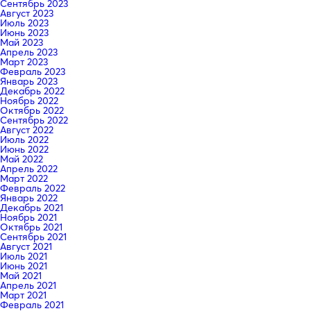
Сентябрь 2023
Август 2023
Июль 2023
Июнь 2023
Май 2023
Апрель 2023
Март 2023
Февраль 2023
Январь 2023
Декабрь 2022
Ноябрь 2022
Октябрь 2022
Сентябрь 2022
Август 2022
Июль 2022
Июнь 2022
Май 2022
Апрель 2022
Март 2022
Февраль 2022
Январь 2022
Декабрь 2021
Ноябрь 2021
Октябрь 2021
Сентябрь 2021
Август 2021
Июль 2021
Июнь 2021
Май 2021
Апрель 2021
Март 2021
Февраль 2021