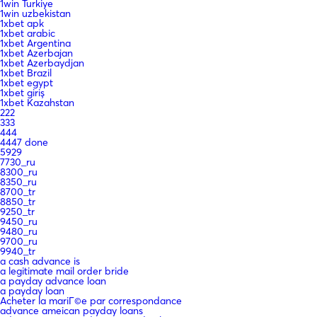
1win Turkiye
1win uzbekistan
1xbet apk
1xbet arabic
1xbet Argentina
1xbet Azerbajan
1xbet Azerbaydjan
1xbet Brazil
1xbet egypt
1xbet giriş
1xbet Kazahstan
222
333
444
4447 done
5929
7730_ru
8300_ru
8350_ru
8700_tr
8850_tr
9250_tr
9450_ru
9480_ru
9700_ru
9940_tr
a cash advance is
a legitimate mail order bride
a payday advance loan
a payday loan
Acheter la mariГ©e par correspondance
advance ameican payday loans