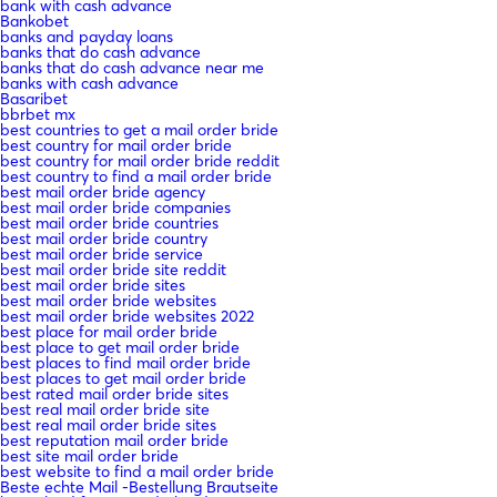
bank with cash advance
Bankobet
banks and payday loans
banks that do cash advance
banks that do cash advance near me
banks with cash advance
Basaribet
bbrbet mx
best countries to get a mail order bride
best country for mail order bride
best country for mail order bride reddit
best country to find a mail order bride
best mail order bride agency
best mail order bride companies
best mail order bride countries
best mail order bride country
best mail order bride service
best mail order bride site reddit
best mail order bride sites
best mail order bride websites
best mail order bride websites 2022
best place for mail order bride
best place to get mail order bride
best places to find mail order bride
best places to get mail order bride
best rated mail order bride sites
best real mail order bride site
best real mail order bride sites
best reputation mail order bride
best site mail order bride
best website to find a mail order bride
Beste echte Mail -Bestellung Brautseite