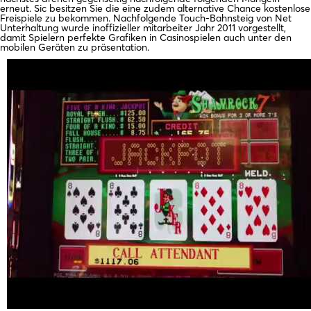
erneut. Sic besitzen Sie die eine zudem alternative Chance kostenlose
Freispiele zu bekommen. Nachfolgende Touch-Bahnsteig von Net
Unterhaltung wurde inoffizieller mitarbeiter Jahr 2011 vorgestellt,
damit Spielern perfekte Grafiken in Casinospielen auch unter den
mobilen Geräten zu präsentation.