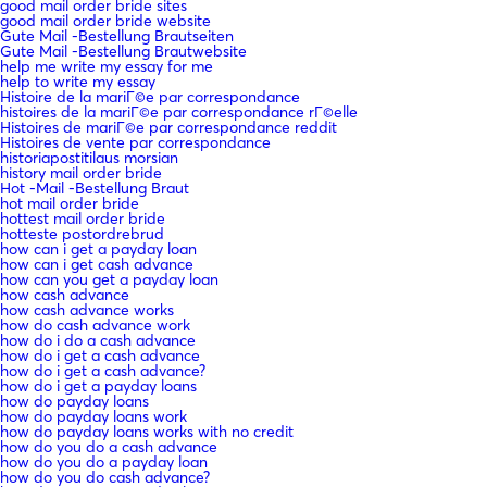
good mail order bride sites
good mail order bride website
Gute Mail -Bestellung Brautseiten
Gute Mail -Bestellung Brautwebsite
help me write my essay for me
help to write my essay
Histoire de la mariГ©e par correspondance
histoires de la mariГ©e par correspondance rГ©elle
Histoires de mariГ©e par correspondance reddit
Histoires de vente par correspondance
historiapostitilaus morsian
history mail order bride
Hot -Mail -Bestellung Braut
hot mail order bride
hottest mail order bride
hotteste postordrebrud
how can i get a payday loan
how can i get cash advance
how can you get a payday loan
how cash advance
how cash advance works
how do cash advance work
how do i do a cash advance
how do i get a cash advance
how do i get a cash advance?
how do i get a payday loans
how do payday loans
how do payday loans work
how do payday loans works with no credit
how do you do a cash advance
how do you do a payday loan
how do you do cash advance?