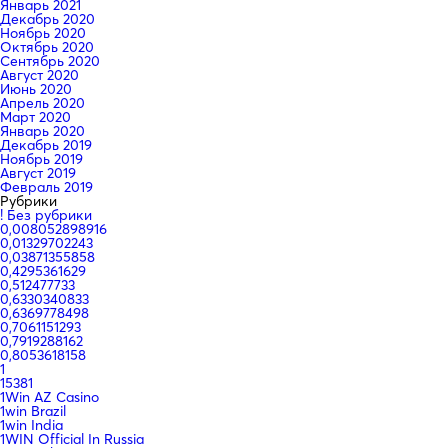
Январь 2021
Декабрь 2020
Ноябрь 2020
Октябрь 2020
Сентябрь 2020
Август 2020
Июнь 2020
Апрель 2020
Март 2020
Январь 2020
Декабрь 2019
Ноябрь 2019
Август 2019
Февраль 2019
Рубрики
! Без рубрики
0,008052898916
0,01329702243
0,03871355858
0,4295361629
0,512477733
0,6330340833
0,6369778498
0,7061151293
0,7919288162
0,8053618158
1
15381
1Win AZ Casino
1win Brazil
1win India
1WIN Official In Russia