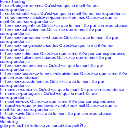
Forex Trading
fr+azerbaidjan-femmes Qu'est-ce que la mariГ©e par
correspondance
fr+catholicmatch-avis Qu'est-ce que la mariГ©e par correspondance
fr+coreenne-vs-chinoise-vs-japonaise-femmes Qu'est-ce que la
mariГ©e par correspondance
fr+femmes-argentines Qu'est-ce que la mariГ©e par correspondance
fr+femmes-autrichiennes Qu'est-ce que la mariГ©e par
correspondance
fr+femmes-europeennes-chaudes Qu'est-ce que la mariГ©e par
correspondance
fr+femmes-hongroises-chaudes Qu'est-ce que la mariГ©e par
correspondance
fr+femmes-indiennes Qu'est-ce que la mariГ©e par correspondance
fr+femmes-italiennes-chaudes Qu'est-ce que la mariГ©e par
correspondance
fr+femmes-panameennes Qu'est-ce que la mariГ©e par
correspondance
fr+femmes-russes-vs-femmes-ukrainiennes Qu'est-ce que la mariГ©e
par correspondance
fr+femmes-salvadoriennes Qu'est-ce que la mariГ©e par
correspondance
fr+mariees-cubaines Qu'est-ce que la mariГ©e par correspondance
fr+mariees-portugaises Qu'est-ce que la mariГ©e par
correspondance
fr+meetme-avis Qu'est-ce que la mariГ©e par correspondance
fr+quest-ce-quune-mariee-de-vente-par-mail Qu'est-ce que la
mariГ©e par correspondance
fr+tinder-avis Qu'est-ce que la mariГ©e par correspondance
Gama Casino
Gambling
gdje pronaД‡i mladenku za narudЕѕbu poЕЎte