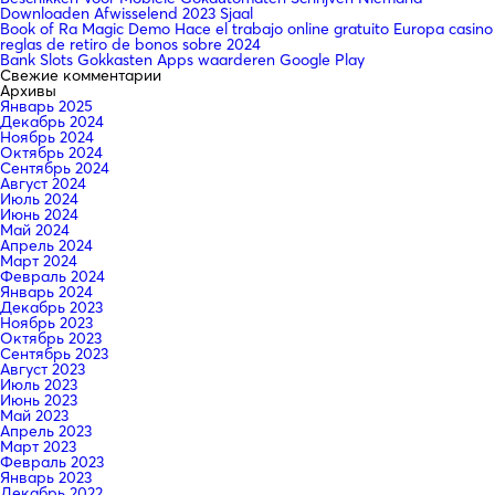
Downloaden Afwisselend 2023 Sjaal
Book of Ra Magic Demo Hace el trabajo online gratuito Europa casino
reglas de retiro de bonos sobre 2024
Bank Slots Gokkasten Apps waarderen Google Play
Свежие комментарии
Архивы
Январь 2025
Декабрь 2024
Ноябрь 2024
Октябрь 2024
Сентябрь 2024
Август 2024
Июль 2024
Июнь 2024
Май 2024
Апрель 2024
Март 2024
Февраль 2024
Январь 2024
Декабрь 2023
Ноябрь 2023
Октябрь 2023
Сентябрь 2023
Август 2023
Июль 2023
Июнь 2023
Май 2023
Апрель 2023
Март 2023
Февраль 2023
Январь 2023
Декабрь 2022