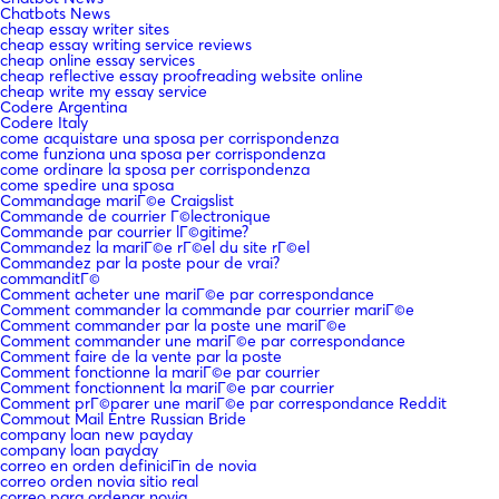
Chatbots News
cheap essay writer sites
cheap essay writing service reviews
cheap online essay services
cheap reflective essay proofreading website online
cheap write my essay service
Codere Argentina
Codere Italy
come acquistare una sposa per corrispondenza
come funziona una sposa per corrispondenza
come ordinare la sposa per corrispondenza
come spedire una sposa
Commandage mariГ©e Craigslist
Commande de courrier Г©lectronique
Commande par courrier lГ©gitime?
Commandez la mariГ©e rГ©el du site rГ©el
Commandez par la poste pour de vrai?
commanditГ©
Comment acheter une mariГ©e par correspondance
Comment commander la commande par courrier mariГ©e
Comment commander par la poste une mariГ©e
Comment commander une mariГ©e par correspondance
Comment faire de la vente par la poste
Comment fonctionne la mariГ©e par courrier
Comment fonctionnent la mariГ©e par courrier
Comment prГ©parer une mariГ©e par correspondance Reddit
Commout Mail Entre Russian Bride
company loan new payday
company loan payday
correo en orden definiciГіn de novia
correo orden novia sitio real
correo para ordenar novia