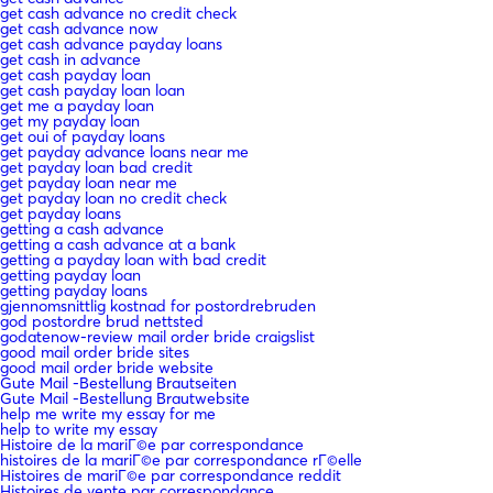
get cash advance no credit check
get cash advance now
get cash advance payday loans
get cash in advance
get cash payday loan
get cash payday loan loan
get me a payday loan
get my payday loan
get oui of payday loans
get payday advance loans near me
get payday loan bad credit
get payday loan near me
get payday loan no credit check
get payday loans
getting a cash advance
getting a cash advance at a bank
getting a payday loan with bad credit
getting payday loan
getting payday loans
gjennomsnittlig kostnad for postordrebruden
god postordre brud nettsted
godatenow-review mail order bride craigslist
good mail order bride sites
good mail order bride website
Gute Mail -Bestellung Brautseiten
Gute Mail -Bestellung Brautwebsite
help me write my essay for me
help to write my essay
Histoire de la mariГ©e par correspondance
histoires de la mariГ©e par correspondance rГ©elle
Histoires de mariГ©e par correspondance reddit
Histoires de vente par correspondance