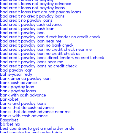
bad credit loans not payday advance
bad credit loans not payday loans
bad credit loans that are not payday loans
bad credit no credit payday loans
bad credit no payday loans
bad credit payday cash advance
bad credit payday cash loan
bad credit payday loan
bad credit payday loan direct lender no credit check
bad credit payday loan near me
bad credit payday loan no bank check
bad credit payday loan no credit check near me
bad credit payday loan no credit check us
bad credit payday loans direct lenders no credit check
bad credit payday loans near me
bad credit payday loans no credit check
bad payday loan
Bahis-yasal_redy
bank america payday loan
bank cash advance
bank payday loan
bank payday loans
bank with cash advance
Bankobet
banks and payday loans
banks that do cash advance
banks that do cash advance near me
banks with cash advance
Basaribet
bbrbet mx
best countries to get a mail order bride
best country for mail order bride