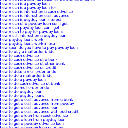
how much is a payday loan
how much is a payday loan for
how much is interest on a cash advance
how much is interest on cash advance
how much is payday loan interest
how much of a payday loan can i get
how much payday loan can i get
how much to pay for payday loans
how mush interest on a payday loan
how payday loans work
how payday loans work in usa
how soon do you have to pay payday loan
how to buy a mail order bride
how to cash advance
how to cash advance at a bank
how to cash advance at other bank
how to cash advance on credit
how to date a mail order bride
how to do a mail order bride
how to do a payday loan
how to do cash advance at bank
how to do mail order bride
how to do payday loan
how to do payday loans
how to get a cash advance from a bank
how to get a cash advance from payday
how to get a cash advance loan
how to get a cash advance with bad credit
how to get a loan from cash advance
how to get a loan from payday loan
how to get a payday advance loan
how to get a payday loan near me