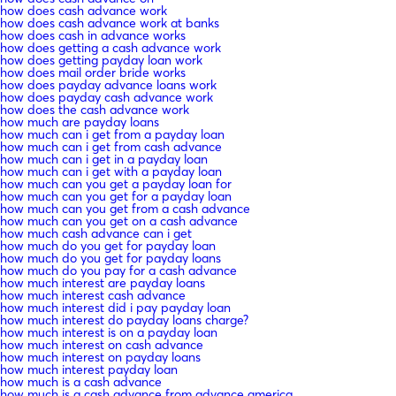
how does cash advance work
how does cash advance work at banks
how does cash in advance works
how does getting a cash advance work
how does getting payday loan work
how does mail order bride works
how does payday advance loans work
how does payday cash advance work
how does the cash advance work
how much are payday loans
how much can i get from a payday loan
how much can i get from cash advance
how much can i get in a payday loan
how much can i get with a payday loan
how much can you get a payday loan for
how much can you get for a payday loan
how much can you get from a cash advance
how much can you get on a cash advance
how much cash advance can i get
how much do you get for payday loan
how much do you get for payday loans
how much do you pay for a cash advance
how much interest are payday loans
how much interest cash advance
how much interest did i pay payday loan
how much interest do payday loans charge?
how much interest is on a payday loan
how much interest on cash advance
how much interest on payday loans
how much interest payday loan
how much is a cash advance
how much is a cash advance from advance america