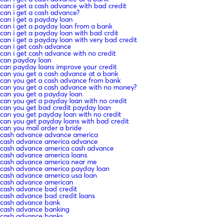
can i get a cash advance with bad credit
can i get a cash advance?
can i get a payday loan
can i get a payday loan from a bank
can i get a payday loan with bad crdit
can i get a payday loan with very bad credit
can i get cash advance
can i get cash advance with no credit
can payday loan
can payday loans improve your credit
can you get a cash advance at a bank
can you get a cash advance from bank
can you get a cash advance with no money?
can you get a payday loan
can you get a payday loan with no credit
can you get bad credit payday loan
can you get payday loan with no credit
can you get payday loans with bad credit
can you mail order a bride
cash advance advance america
cash advance america advance
cash advance america cash advance
cash advance america loans
cash advance america near me
cash advance america payday loan
cash advance america usa loan
cash advance american
cash advance bad credit
cash advance bad credit loans
cash advance bank
cash advance banking
cash advance banks