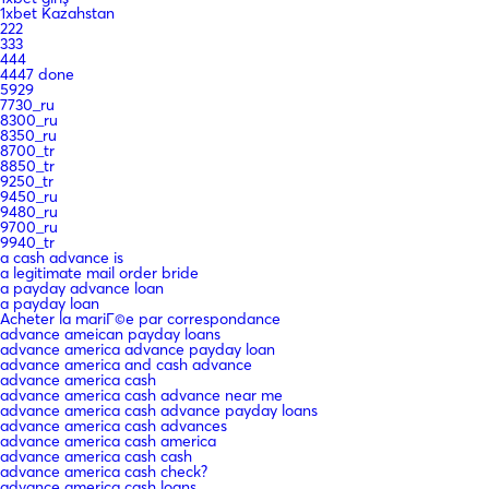
1xbet Kazahstan
222
333
444
4447 done
5929
7730_ru
8300_ru
8350_ru
8700_tr
8850_tr
9250_tr
9450_ru
9480_ru
9700_ru
9940_tr
a cash advance is
a legitimate mail order bride
a payday advance loan
a payday loan
Acheter la mariГ©e par correspondance
advance ameican payday loans
advance america advance payday loan
advance america and cash advance
advance america cash
advance america cash advance near me
advance america cash advance payday loans
advance america cash advances
advance america cash america
advance america cash cash
advance america cash check?
advance america cash loans