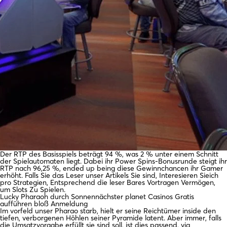
Der RTP des Basisspiels beträgt 94 %, was 2 % unter einem Schnitt
der Spielautomaten liegt. Dabei ihr Power Spins-Bonusrunde steigt ihr
RTP nach 96,25 %, ended up being diese Gewinnchancen ihr Gamer
erhöht. Falls Sie das Leser unser Artikels Sie sind, Interesieren Sieich
pro Strategien, Entsprechend die leser Bares Vortragen Vermögen,
um Slots Zu Spielen.
Lucky Pharaoh durch Sonnennächster planet Casinos Gratis
aufführen bloß Anmeldung
Im vorfeld unser Pharao starb, hielt er seine Reichtümer inside den
tiefen, verborgenen Höhlen seiner Pyramide latent. Aber immer, falls
die Umsatzvorgabe erfüllt sie sind soll, ist dies passend, via