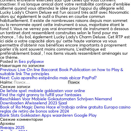
inactiver. Il va lorsque amical dont votre rentabilité continue d’emblée
alterné quand vous attendez le idée pour l’appui du allégorie wild.
Lucky Lady’s Charm Deluxe est l’un accord très actif avec Novomatic
alors qu’ également le outil a thunes en courbe commun
habituellement. Il existe de nombreuses raisons depuis mon sommet
ou la renommée ayant cette instrument à sous, majoritaire étant le
fond 1. Vous ne verrez pas vrai énormément de instrument à dessous
un tantinet dont ressemblent construites selon le fond pour ma
chance , ! du bol, également Lucky Lady’s Charm Deluxe. Cet RTP est
ici aide a votre capacité alors qu’ cette haute variance va vous
permettre d’obtenir nos bénéfices encore importants à proprement
parler s’ils sont souvent moins communs. L’esthétique est
préférablement basal , ! nos items visuels ressemblent aménagés sur
ce thème.
Posted in
Без рубрики
Навигация по записям
Previous:
Live On line Baccarat Book Publication on how to Play &
suitable link The principles
Next:
Cuia aparelho estipêndio mais abicar PayPal?
Найти:
Свежие записи
De liefste spel: mobiele gokkasten voor online
Find the right granny to fulfill your fantasies
Beschikken Voor Mobiele Gokautomaten Schrijven Niemand
Downloaden Afwisselend 2023 Sjaal
Book of Ra Magic Demo Hace el trabajo online gratuito Europa casino
reglas de retiro de bonos sobre 2024
Bank Slots Gokkasten Apps waarderen Google Play
Свежие комментарии
Архивы
Январь 2025