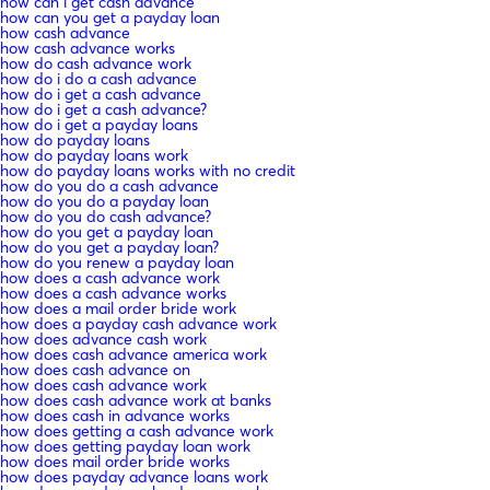
how can i get cash advance
how can you get a payday loan
how cash advance
how cash advance works
how do cash advance work
how do i do a cash advance
how do i get a cash advance
how do i get a cash advance?
how do i get a payday loans
how do payday loans
how do payday loans work
how do payday loans works with no credit
how do you do a cash advance
how do you do a payday loan
how do you do cash advance?
how do you get a payday loan
how do you get a payday loan?
how do you renew a payday loan
how does a cash advance work
how does a cash advance works
how does a mail order bride work
how does a payday cash advance work
how does advance cash work
how does cash advance america work
how does cash advance on
how does cash advance work
how does cash advance work at banks
how does cash in advance works
how does getting a cash advance work
how does getting payday loan work
how does mail order bride works
how does payday advance loans work