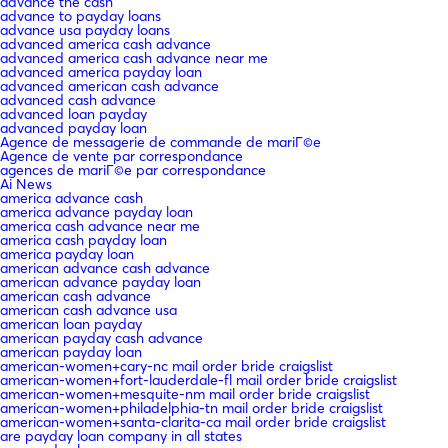
advance the cash
advance to payday loans
advance usa payday loans
advanced america cash advance
advanced america cash advance near me
advanced america payday loan
advanced american cash advance
advanced cash advance
advanced loan payday
advanced payday loan
Agence de messagerie de commande de mariГ©e
Agence de vente par correspondance
agences de mariГ©e par correspondance
Ai News
america advance cash
america advance payday loan
america cash advance near me
america cash payday loan
america payday loan
american advance cash advance
american advance payday loan
american cash advance
american cash advance usa
american loan payday
american payday cash advance
american payday loan
american-women+cary-nc mail order bride craigslist
american-women+fort-lauderdale-fl mail order bride craigslist
american-women+mesquite-nm mail order bride craigslist
american-women+philadelphia-tn mail order bride craigslist
american-women+santa-clarita-ca mail order bride craigslist
are payday loan company in all states