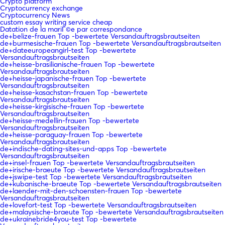
Crypto platform
Cryptocurrency exchange
Cryptocurrency News
custom essay writing service cheap
Datation de la mariГ©e par correspondance
de+belize-frauen Top -bewertete Versandauftragsbrautseiten
de+burmesische-frauen Top -bewertete Versandauftragsbrautseiten
de+dateeuropeangirl-test Top -bewertete
Versandauftragsbrautseiten
de+heisse-brasilianische-frauen Top -bewertete
Versandauftragsbrautseiten
de+heisse-japanische-frauen Top -bewertete
Versandauftragsbrautseiten
de+heisse-kasachstan-frauen Top -bewertete
Versandauftragsbrautseiten
de+heisse-kirgisische-frauen Top -bewertete
Versandauftragsbrautseiten
de+heisse-medellin-frauen Top -bewertete
Versandauftragsbrautseiten
de+heisse-paraguay-frauen Top -bewertete
Versandauftragsbrautseiten
de+indische-dating-sites-und-apps Top -bewertete
Versandauftragsbrautseiten
de+insel-frauen Top -bewertete Versandauftragsbrautseiten
de+irische-braeute Top -bewertete Versandauftragsbrautseiten
de+jswipe-test Top -bewertete Versandauftragsbrautseiten
de+kubanische-braeute Top -bewertete Versandauftragsbrautseiten
de+laender-mit-den-schoensten-frauen Top -bewertete
Versandauftragsbrautseiten
de+lovefort-test Top -bewertete Versandauftragsbrautseiten
de+malaysische-braeute Top -bewertete Versandauftragsbrautseiten
de+ukrainebride4you-test Top -bewertete