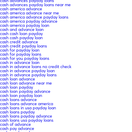
cash advances payday loans
cash advances payday loans near me
cash america advance
cash america advance near me
cash america advance payday loans
cash america payday advance
cash america payday loan
cash and advance loan
cash cash loan payday
cash cash payday loan
cash credit advance
cash credit payday loans
cash for payday loan
cash for payday loans
cash for you payday loans
cash in advance loan
cash in advance loans no credit check
cash in advance payday loan
cash in advance payday loans
cash loan advance
cash loan advance near me
cash loan payday
cash loan payday advance
cash loan payday loan
cash loans advance
cash loans advance america
cash loans in usa payday loan
cash loans payday
cash loans payday advance
cash loans usa payday loans
cash of advance
cash pay advance