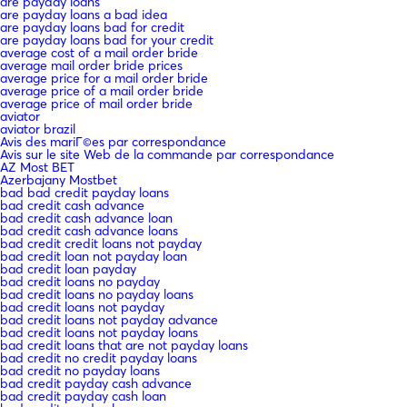
are payday loans
are payday loans a bad idea
are payday loans bad for credit
are payday loans bad for your credit
average cost of a mail order bride
average mail order bride prices
average price for a mail order bride
average price of a mail order bride
average price of mail order bride
aviator
aviator brazil
Avis des mariГ©es par correspondance
Avis sur le site Web de la commande par correspondance
AZ Most BET
Azerbajany Mostbet
bad bad credit payday loans
bad credit cash advance
bad credit cash advance loan
bad credit cash advance loans
bad credit credit loans not payday
bad credit loan not payday loan
bad credit loan payday
bad credit loans no payday
bad credit loans no payday loans
bad credit loans not payday
bad credit loans not payday advance
bad credit loans not payday loans
bad credit loans that are not payday loans
bad credit no credit payday loans
bad credit no payday loans
bad credit payday cash advance
bad credit payday cash loan