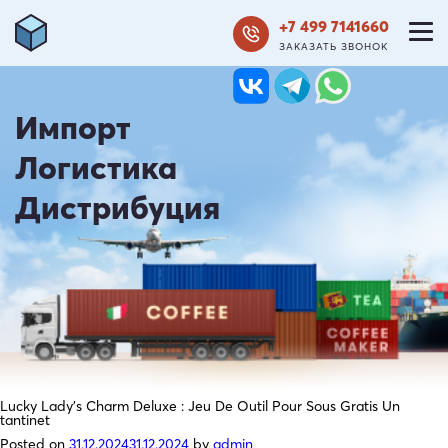
+7 499 7141660
ЗАКАЗАТЬ ЗВОНОК
Импорт
Логистика
Дистрибуция
Lucky Lady’s Charm Deluxe : Jeu De Outil Pour Sous Gratis Un
tantinet
Posted on
31.12.2024
31.12.2024
by
admin