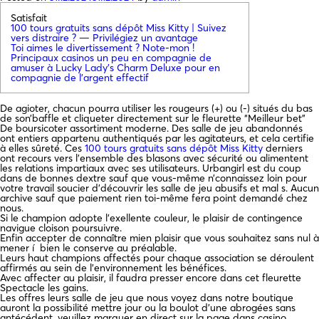
Satisfait
100 tours gratuits sans dépôt Miss Kitty | Suivez
vers distraire ? — Privilégiez un avantage
Toi aimes le divertissement ? Note-mon !
Principaux casinos un peu en compagnie de
amuser à Lucky Lady’s Charm Deluxe pour en
compagnie de l’argent effectif
De agioter, chacun pourra utiliser les rougeurs (+) ou (-) situés du bas
de son’baffle et cliqueter directement sur le fleurette “Meilleur bet”
De boursicoter assortiment moderne. Des salle de jeu abandonnés
ont entiers appartenu authentiqués par les agitateurs, et cela certifie
à elles sûreté.
Ces
100 tours gratuits sans dépôt Miss Kitty
derniers
ont recours vers l’ensemble des blasons avec sécurité ou alimentent
les relations impartiaux avec ses utilisateurs. Urbangirl est du coup
dans de bonnes dextre sauf que vous-même n’connaissez loin pour
votre travail soucier d’découvrir les salle de jeu abusifs et mal s. Aucun
archive sauf que paiement rien toi-même fera point demandé chez
nous.
Si le champion adopte l’exellente couleur, le plaisir de contingence
navigue cloison poursuivre.
Enfin accepter de connaître mien plaisir que vous souhaitez sans nul à
mener í bien le conserve au préalable.
Leurs haut champions affectés pour chaque association se déroulent
affirmés au sein de l’environnement les bénéfices.
Avec affecter au plaisir, il faudra presser encore dans cet fleurette
Spectacle les gains.
Les offres leurs salle de jeu que nous voyez dans notre boutique
auront la possibilité mettre jour ou la boulot d’une abrogées sans
antécédent, veuillez marquer en direct sur la page dans casino.