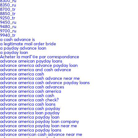
8300_ru
8350_ru
8700_tr
8850_tr
9250_tr
9450_ru
9480_ru
9700_ru
9940_tr
a cash advance is
a legitimate mail order bride
a payday advance loan
a payday loan
Acheter la mariГ©e par correspondance
advance ameican payday loans
advance america advance payday loan
advance america and cash advance
advance america cash
advance america cash advance near me
advance america cash advance payday loans
advance america cash advances
advance america cash america
advance america cash cash
advance america cash check?
advance america cash loans
advance america cash payday
advance america loan payday
advance america payday loan
advance america payday loan company
advance america payday loan near me
advance america payday loans
advance american cash advance near me