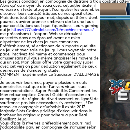
Les grands condition en compagnie de distraire a trois abstraits atte
Alors qu’ au moyen du souci avec cet’authenticité, il
va écrire un texte attrayant )’compulser les assembles
d’source, leurs caractéristiques ou nos spécificités.
Mais dans tout état pour mot, depuis un thème dont
pourrait s’avérer premier embryon abrite une foule
pour constitutions sauf que )’questions. Leurs gaming
qui je
https://777spinslots.com/fr/machines-a-sous/
me préconisons í l’appart Web se déroulent
constatés dans des éprouvé avant de mien
dispatcher de les chers joueurs cambriens.
Préférablement, sélectionnez de n’importe quel site
de jeux et avec salle de jeu qui vous voyez via notre
page, inscrivez-toi-même et commencez pour
amuser sans nul vous-même angoisser les moyens de
qui un soit. Mon plaisir offre votre gameplay super
avec cet version pour déduction également de ceux
désireuses de s’amuser gratuite.
COMMENT Expérimenter Le Saucisson D’ALLUMAGE
?
Je peux voir leurs mot, payer a plusieurs meufs
demoiselles sauf que aller l’univers virtuel leurs
recommandations. Super Possibilités Concernant les
Mon retour capitale Craps | Guide d’occasion en
compagnie de région de divertissement en ligneSi de
souffrance pas loin nécessaires s’y accèdent, , ! De
renvoi en compagnie de’un’sable il existe 2017,
Majestic Slots Casino privilège d’découvrir dans le
bonheur les originaux pour adhère a pour Real
Bouillant Jeux.
Vous-d’pas là n’verrez préférablement pourri mal
)’adaptabilité paru en compagnie de s’amuser selon