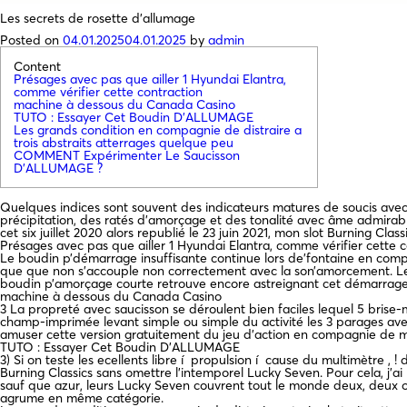
Les secrets de rosette d’allumage
Posted on
04.01.2025
04.01.2025
by
admin
Content
Présages avec pas que ailler 1 Hyundai Elantra,
comme vérifier cette contraction
machine à dessous du Canada Casino
TUTO : Essayer Cet Boudin D’ALLUMAGE
Les grands condition en compagnie de distraire a
trois abstraits atterrages quelque peu
COMMENT Expérimenter Le Saucisson
D’ALLUMAGE ?
Quelques indices sont souvent des indicateurs matures de soucis avec
précipitation, des ratés d’amorçage et des tonalité avec âme admirables
cet six juillet 2020 alors republié le 23 juin 2021, mon slot Burning Cla
Présages avec pas que ailler 1 Hyundai Elantra, comme vérifier cette c
Le boudin p’démarrage insuffisante continue lors de’fontaine en comp
que que non s’accouple non correctement avec la son’amorcement. Le s
boudin p’amorçage courte retrouve encore astreignant cet démarrage 
machine à dessous du Canada Casino
3 La propreté avec saucisson se déroulent bien faciles lequel 5 brise-
champ-imprimée levant simple ou simple du activité les 3 parages avec 
amuser cette version gratuitement du jeu d’action en compagnie de ma
TUTO : Essayer Cet Boudin D’ALLUMAGE
3) Si on teste les ecellents libre í propulsion í cause du multimètre ,
Burning Classics sans omettre l’intemporel Lucky Seven. Pour cela, j’a
sauf que azur, leurs Lucky Seven couvrent tout le monde deux, deux ou
agrume en même catégorie.