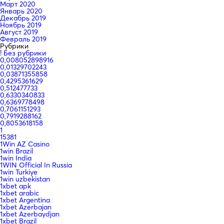
Март 2020
Январь 2020
Декабрь 2019
Ноябрь 2019
Август 2019
Февраль 2019
Рубрики
! Без рубрики
0,008052898916
0,01329702243
0,03871355858
0,4295361629
0,512477733
0,6330340833
0,6369778498
0,7061151293
0,7919288162
0,8053618158
1
15381
1Win AZ Casino
1win Brazil
1win India
1WIN Official In Russia
1win Turkiye
1win uzbekistan
1xbet apk
1xbet arabic
1xbet Argentina
1xbet Azerbajan
1xbet Azerbaydjan
1xbet Brazil