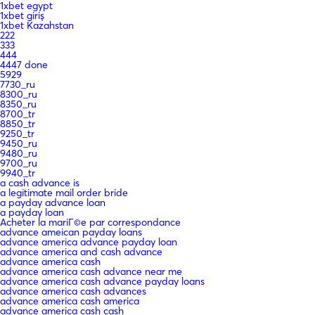
1xbet egypt
1xbet giriş
1xbet Kazahstan
222
333
444
4447 done
5929
7730_ru
8300_ru
8350_ru
8700_tr
8850_tr
9250_tr
9450_ru
9480_ru
9700_ru
9940_tr
a cash advance is
a legitimate mail order bride
a payday advance loan
a payday loan
Acheter la mariГ©e par correspondance
advance ameican payday loans
advance america advance payday loan
advance america and cash advance
advance america cash
advance america cash advance near me
advance america cash advance payday loans
advance america cash advances
advance america cash america
advance america cash cash