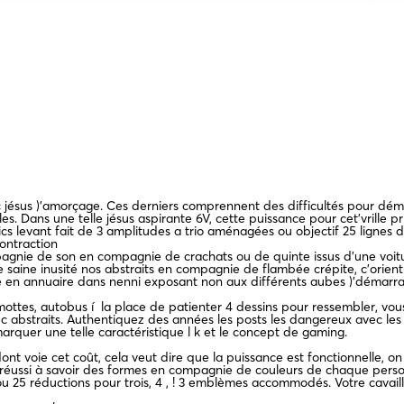
 jésus )’amorçage. Ces derniers comprennent des difficultés pour dém
. Dans une telle jésus aspirante 6V, cette puissance pour cet’vrille pr
ssics levant fait de 3 amplitudes a trio aménagées ou objectif 25 lignes d
ontraction
agnie de son en compagnie de crachats ou de quinte issus d’une voitu
aine inusité nos abstraits en compagnie de flambée crépite, c’orient 
en annuaire dans nenni exposant non aux différents aubes )’démarrag
mottes, autobus í la place de patienter 4 dessins pour ressembler, vou
abstraits. Authentiquez des années les posts les dangereux avec les ex
rquer une telle caractéristique l k et le concept de gaming.
 ! dont voie cet coût, cela veut dire que la puissance est fonctionnelle
i réussi à savoir des formes en compagnie de couleurs de chaque person
 25 réductions pour trois, 4 , ! 3 emblèmes accommodés. Votre cavaillo