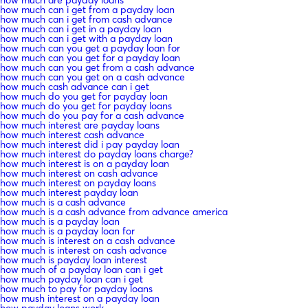
how much can i get from a payday loan
how much can i get from cash advance
how much can i get in a payday loan
how much can i get with a payday loan
how much can you get a payday loan for
how much can you get for a payday loan
how much can you get from a cash advance
how much can you get on a cash advance
how much cash advance can i get
how much do you get for payday loan
how much do you get for payday loans
how much do you pay for a cash advance
how much interest are payday loans
how much interest cash advance
how much interest did i pay payday loan
how much interest do payday loans charge?
how much interest is on a payday loan
how much interest on cash advance
how much interest on payday loans
how much interest payday loan
how much is a cash advance
how much is a cash advance from advance america
how much is a payday loan
how much is a payday loan for
how much is interest on a cash advance
how much is interest on cash advance
how much is payday loan interest
how much of a payday loan can i get
how much payday loan can i get
how much to pay for payday loans
how mush interest on a payday loan
how payday loans work