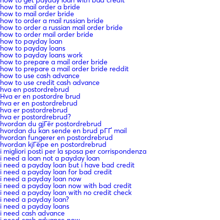
how to mail order a bride
how to mail order bride
how to order a mail russian bride
how to order a russian mail order bride
how to order mail order bride
how to payday loan
how to payday loans
how to payday loans work
how to prepare a mail order bride
how to prepare a mail order bride reddit
how to use cash advance
how to use credit cash advance
hva en postordrebrud
Hva er en postordre brud
hva er en postordrebrud
hva er postordrebrud
hva er postordrebrud?
hvordan du gjГёr postordrebrud
hvordan du kan sende en brud pГҐ mail
hvordan fungerer en postordrebrud
hvordan kjГёpe en postordrebrud
i migliori posti per la sposa per corrispondenza
i need a loan not a payday loan
i need a payday loan but i have bad credit
i need a payday loan for bad credit
i need a payday loan now
i need a payday loan now with bad credit
i need a payday loan with no credit check
i need a payday loan?
i need a payday loans
i need cash advance
i need cash advance now