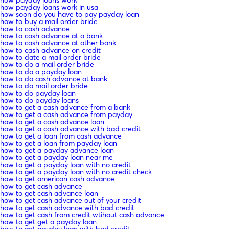
how payday loans work in usa
how soon do you have to pay payday loan
how to buy a mail order bride
how to cash advance
how to cash advance at a bank
how to cash advance at other bank
how to cash advance on credit
how to date a mail order bride
how to do a mail order bride
how to do a payday loan
how to do cash advance at bank
how to do mail order bride
how to do payday loan
how to do payday loans
how to get a cash advance from a bank
how to get a cash advance from payday
how to get a cash advance loan
how to get a cash advance with bad credit
how to get a loan from cash advance
how to get a loan from payday loan
how to get a payday advance loan
how to get a payday loan near me
how to get a payday loan with no credit
how to get a payday loan with no credit check
how to get american cash advance
how to get cash advance
how to get cash advance loan
how to get cash advance out of your credit
how to get cash advance with bad credit
how to get cash from credit wtihout cash advance
how to get get a payday loan
how to get payday loan with bad credit