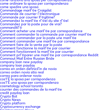
come ordinare la sposa per corrispondenza
come spedire una sposa
Commandage mariГ©e Craigslist
Commande de courrier Г©lectronique
Commande par courrier lГ©gitime?
Commandez la mariГ©e rГ©el du site rГ©el
Commandez par la poste pour de vrai?
commanditГ©
Comment acheter une mariГ©e par correspondance
Comment commander la commande par courrier mariГ©e
Comment commander par la poste une mariГ©e
Comment commander une mariГ©e par correspondance
Comment faire de la vente par la poste
Comment fonctionne la mariГ©e par courrier
Comment fonctionnent la mariГ©e par courrier
Comment prГ©parer une mariГ©e par correspondance Reddit
Commout Mail Entre Russian Bride
company loan new payday
company loan payday
correo en orden definiciГіn de novia
correo orden novia sitio real
correo para ordenar novia
cos'ГЁ la sposa per corrispondenza
cos'ГЁ una sposa per corrispondenza
cosmetology school toronto
courrier des commandes de la mariГ©e
credit payday loan
Crypto Bot
Crypto News
Crypto platform
Cryptocurrency exchange
Cryptocurrency News