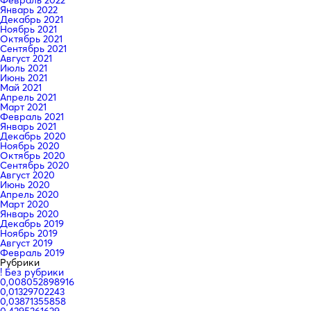
Январь 2022
Декабрь 2021
Ноябрь 2021
Октябрь 2021
Сентябрь 2021
Август 2021
Июль 2021
Июнь 2021
Май 2021
Апрель 2021
Март 2021
Февраль 2021
Январь 2021
Декабрь 2020
Ноябрь 2020
Октябрь 2020
Сентябрь 2020
Август 2020
Июнь 2020
Апрель 2020
Март 2020
Январь 2020
Декабрь 2019
Ноябрь 2019
Август 2019
Февраль 2019
Рубрики
! Без рубрики
0,008052898916
0,01329702243
0,03871355858
0,4295361629