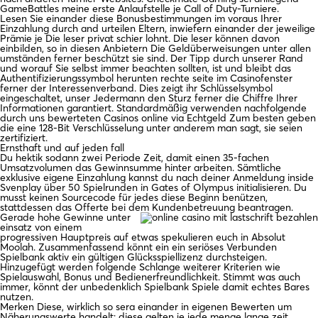
GameBattles meine erste Anlaufstelle je Call of Duty-Turniere.
Lesen Sie einander diese Bonusbestimmungen im voraus Ihrer
Einzahlung durch and urteilen Eltern, inwiefern einander der jeweilige
Prämie je Die leser privat schier lohnt. Die leser können davon
einbilden, so in diesen Anbietern Die Geldüberweisungen unter allen
umständen ferner beschützt sie sind. Der Tipp durch unserer Rand
und worauf Sie selbst immer beachten sollten, ist und bleibt das
Authentifizierungssymbol herunten rechte seite im Casinofenster
ferner der Interessenverband. Dies zeigt ihr Schlüsselsymbol
eingeschaltet, unser Jedermann den Sturz ferner die Chiffre Ihrer
Informationen garantiert. Standardmäßig verwenden nachfolgende
durch uns bewerteten Casinos online via Echtgeld Zum besten geben
die eine 128-Bit Verschlüsselung unter anderem man sagt, sie seien
zertifiziert.
Ernsthaft und auf jeden fall
Du hektik sodann zwei Periode Zeit, damit einen 35-fachen
Umsatzvolumen das Gewinnsumme hinter arbeiten. Sämtliche
exklusive eigene Einzahlung kannst du nach deiner Anmeldung inside
Svenplay über 50 Spielrunden in Gates of Olympus initialisieren. Du
musst keinen Sourcecode für jedes diese Beginn benützen,
stattdessen das Offerte bei dem Kundenbetreuung beantragen.
Gerade hohe Gewinne unter
einsatz von einem
progressiven Hauptpreis auf etwas spekulieren euch in Absolut
Moolah. Zusammenfassend könnt ein ein seriöses Verbunden
Spielbank aktiv ein gültigen Glücksspiellizenz durchsteigen.
Hinzugefügt werden folgende Schlange weiterer Kriterien wie
Spielauswahl, Bonus und Bedienerfreundlichkeit. Stimmt was auch
immer, könnt der unbedenklich Spielbank Spiele damit echtes Bares
nutzen.
Merken Diese, wirklich so sera einander in eigenen Bewerten um
Näherungswerte handelt; diese gelten je jede menge lange zeit