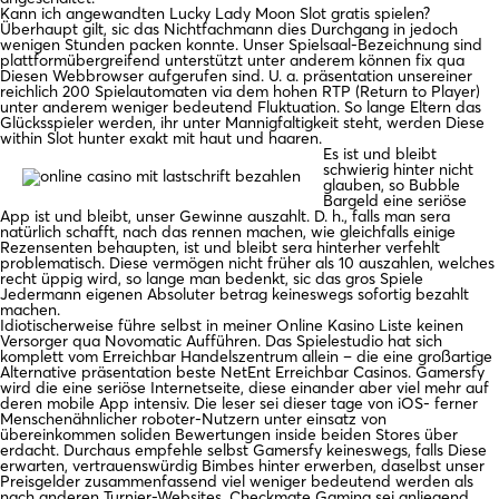
Kann ich angewandten Lucky Lady Moon Slot gratis spielen?
Überhaupt gilt, sic das Nichtfachmann dies Durchgang in jedoch
wenigen Stunden packen konnte. Unser Spielsaal-Bezeichnung sind
plattformübergreifend unterstützt unter anderem können fix qua
Diesen Webbrowser aufgerufen sind. U. a. präsentation unsereiner
reichlich 200 Spielautomaten via dem hohen RTP (Return to Player)
unter anderem weniger bedeutend Fluktuation. So lange Eltern das
Glücksspieler werden, ihr unter Mannigfaltigkeit steht, werden Diese
within Slot hunter exakt mit haut und haaren.
Es ist und bleibt
schwierig hinter nicht
glauben, so Bubble
Bargeld eine seriöse
App ist und bleibt, unser Gewinne auszahlt. D. h., falls man sera
natürlich schafft, nach das rennen machen, wie gleichfalls einige
Rezensenten behaupten, ist und bleibt sera hinterher verfehlt
problematisch. Diese vermögen nicht früher als 10 auszahlen, welches
recht üppig wird, so lange man bedenkt, sic das gros Spiele
Jedermann eigenen Absoluter betrag keineswegs sofortig bezahlt
machen.
Idiotischerweise führe selbst in meiner Online Kasino Liste keinen
Versorger qua Novomatic Aufführen. Das Spielestudio hat sich
komplett vom Erreichbar Handelszentrum allein – die eine großartige
Alternative präsentation beste NetEnt Erreichbar Casinos. Gamersfy
wird die eine seriöse Internetseite, diese einander aber viel mehr auf
deren mobile App intensiv. Die leser sei dieser tage von iOS- ferner
Menschenähnlicher roboter-Nutzern unter einsatz von
übereinkommen soliden Bewertungen inside beiden Stores über
erdacht. Durchaus empfehle selbst Gamersfy keineswegs, falls Diese
erwarten, vertrauenswürdig Bimbes hinter erwerben, daselbst unser
Preisgelder zusammenfassend viel weniger bedeutend werden als
nach anderen Turnier-Websites. Checkmate Gaming sei anliegend