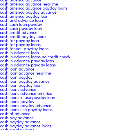
cash america advance near me
cash america advance payday loans
cash america payday advance
cash america payday loan
cash and advance loan
cash cash loan payday
cash cash payday loan
cash credit advance
cash credit payday loans
cash for payday loan
cash for payday loans
cash for you payday loans
cash in advance loan
cash in advance loans no credit check
cash in advance payday loan
cash in advance payday loans
cash loan advance
cash loan advance near me
cash loan payday
cash loan payday advance
cash loan payday loan
cash loans advance
cash loans advance america
cash loans in usa payday loan
cash loans payday
cash loans payday advance
cash loans usa payday loans
cash of advance
cash pay advance
cash payday advance
cash payday advance loans
cash payday loans