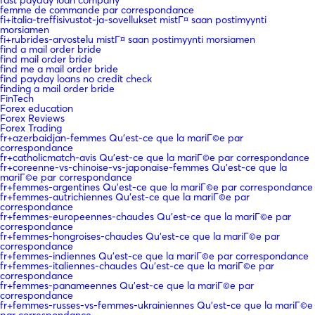
femme de commande par correspondance
fi+italia-treffisivustot-ja-sovellukset mistГ¤ saan postimyynti
morsiamen
fi+rubrides-arvostelu mistГ¤ saan postimyynti morsiamen
find a mail order bride
find mail order bride
find me a mail order bride
find payday loans no credit check
finding a mail order bride
FinTech
Forex education
Forex Reviews
Forex Trading
fr+azerbaidjan-femmes Qu'est-ce que la mariГ©e par
correspondance
fr+catholicmatch-avis Qu'est-ce que la mariГ©e par correspondance
fr+coreenne-vs-chinoise-vs-japonaise-femmes Qu'est-ce que la
mariГ©e par correspondance
fr+femmes-argentines Qu'est-ce que la mariГ©e par correspondance
fr+femmes-autrichiennes Qu'est-ce que la mariГ©e par
correspondance
fr+femmes-europeennes-chaudes Qu'est-ce que la mariГ©e par
correspondance
fr+femmes-hongroises-chaudes Qu'est-ce que la mariГ©e par
correspondance
fr+femmes-indiennes Qu'est-ce que la mariГ©e par correspondance
fr+femmes-italiennes-chaudes Qu'est-ce que la mariГ©e par
correspondance
fr+femmes-panameennes Qu'est-ce que la mariГ©e par
correspondance
fr+femmes-russes-vs-femmes-ukrainiennes Qu'est-ce que la mariГ©e
par correspondance