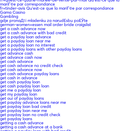
mariГ©e par correspondance
fr+tinder-avis Qu'est-ce que la mariГ©e par correspondance
Gama Casino
Gambling
gdje pronaД‡i mladenku za narudЕѕbu poЕЎte
german-women+essen mail order bride craigslist
get a cash advance now
get a cash advance with bad credit
get a payday loan advance
get a payday loan near me
get a payday loan no interest
get a payday loans with other payday loans
get advance cash
get advance cash now
get cash advance
get cash advance no credit check
get cash advance now
get cash advance payday loans
get cash in advance
get cash payday loan
get cash payday loan loan
get me a payday loan
get my payday loan
get oui of payday loans
get payday advance loans near me
get payday loan bad credit
get payday loan near me
get payday loan no credit check
get payday loans
getting a cash advance
getting a cash advance at a bank
getting a payday loan with bad credit