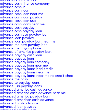
advance cash finance company
advance cash in
advance cash loan
advance cash loan near me
advance cash loan payday
advance cash loan usa
advance cash loans near me
advance cash payday
advance cash payday loan
advance cash usa payday loan
advance loan payday
advance loan payday loan near me
advance me now payday loan
advance me payday loans
advance of america payday loan
advance payday cash loan
advance payday loan
advance payday loan company
advance payday loan near me
advance payday loans bad credit
advance payday loans near me
advance payday loans near me no credit check
advance the cash
advance to payday loans
advance usa payday loans
advanced america cash advance
advanced america cash advance near me
advanced america payday loan
advanced american cash advance
advanced cash advance
advanced loan payday
advanced payday loan