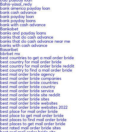
Bahis-yasal_redy
bank america payday loan
bank cash advance
bank payday loan
bank payday loans
bank with cash advance
Bankobet
banks and payday loans
banks that do cash advance
banks that do cash advance near me
banks with cash advance
Basaribet
bbrbet mx
best countries to get a mail order bride
best country for mail order bride
best country for mail order bride reddit
best country to find a mail order bride
best mail order bride agency
best mail order bride companies
best mail order bride countries
best mail order bride country
best mail order bride service
best mail order bride site reddit
best mail order bride sites
best mail order bride websites
best mail order bride websites 2022
best place for mail order bride
best place to get mail order bride
best places to find mail order bride
best places to get mail order bride
best rated mail order bride sites
best real mail order bride site