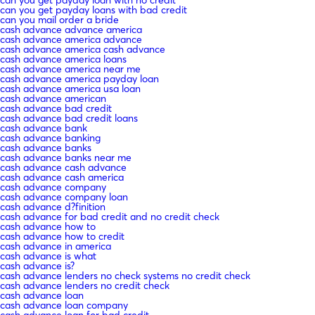
can you get payday loans with bad credit
can you mail order a bride
cash advance advance america
cash advance america advance
cash advance america cash advance
cash advance america loans
cash advance america near me
cash advance america payday loan
cash advance america usa loan
cash advance american
cash advance bad credit
cash advance bad credit loans
cash advance bank
cash advance banking
cash advance banks
cash advance banks near me
cash advance cash advance
cash advance cash america
cash advance company
cash advance company loan
cash advance d?finition
cash advance for bad credit and no credit check
cash advance how to
cash advance how to credit
cash advance in america
cash advance is what
cash advance is?
cash advance lenders no check systems no credit check
cash advance lenders no credit check
cash advance loan
cash advance loan company
cash advance loan for bad credit