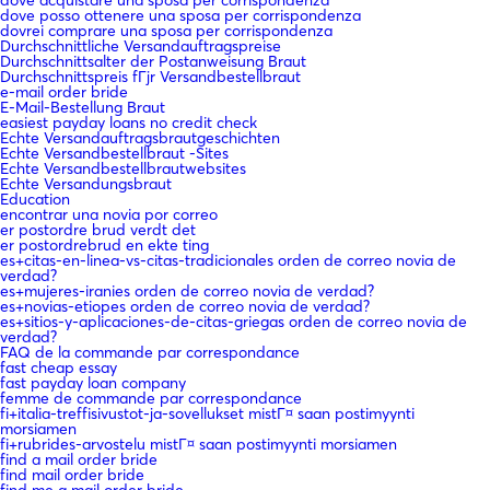
dove posso ottenere una sposa per corrispondenza
dovrei comprare una sposa per corrispondenza
Durchschnittliche Versandauftragspreise
Durchschnittsalter der Postanweisung Braut
Durchschnittspreis fГјr Versandbestellbraut
e-mail order bride
E-Mail-Bestellung Braut
easiest payday loans no credit check
Echte Versandauftragsbrautgeschichten
Echte Versandbestellbraut -Sites
Echte Versandbestellbrautwebsites
Echte Versandungsbraut
Education
encontrar una novia por correo
er postordre brud verdt det
er postordrebrud en ekte ting
es+citas-en-linea-vs-citas-tradicionales orden de correo novia de
verdad?
es+mujeres-iranies orden de correo novia de verdad?
es+novias-etiopes orden de correo novia de verdad?
es+sitios-y-aplicaciones-de-citas-griegas orden de correo novia de
verdad?
FAQ de la commande par correspondance
fast cheap essay
fast payday loan company
femme de commande par correspondance
fi+italia-treffisivustot-ja-sovellukset mistГ¤ saan postimyynti
morsiamen
fi+rubrides-arvostelu mistГ¤ saan postimyynti morsiamen
find a mail order bride
find mail order bride
find me a mail order bride