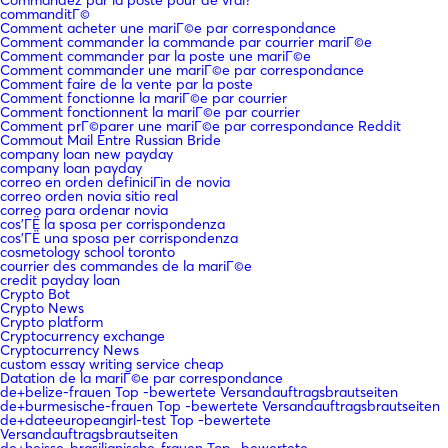
commanditГ©
Comment acheter une mariГ©e par correspondance
Comment commander la commande par courrier mariГ©e
Comment commander par la poste une mariГ©e
Comment commander une mariГ©e par correspondance
Comment faire de la vente par la poste
Comment fonctionne la mariГ©e par courrier
Comment fonctionnent la mariГ©e par courrier
Comment prГ©parer une mariГ©e par correspondance Reddit
Commout Mail Entre Russian Bride
company loan new payday
company loan payday
correo en orden definiciГіn de novia
correo orden novia sitio real
correo para ordenar novia
cos'ГЁ la sposa per corrispondenza
cos'ГЁ una sposa per corrispondenza
cosmetology school toronto
courrier des commandes de la mariГ©e
credit payday loan
Crypto Bot
Crypto News
Crypto platform
Cryptocurrency exchange
Cryptocurrency News
custom essay writing service cheap
Datation de la mariГ©e par correspondance
de+belize-frauen Top -bewertete Versandauftragsbrautseiten
de+burmesische-frauen Top -bewertete Versandauftragsbrautseiten
de+dateeuropeangirl-test Top -bewertete
Versandauftragsbrautseiten
de+heisse-brasilianische-frauen Top -bewertete