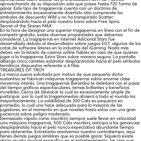
aprovechando de su disposición sola que posee hasta 720 forma de
ganar. Este tipo de tragaperras cuenta con un doctrina de
entretenimiento excesivamente divertido sitio comprende los
símbolos de descuento Wild y no ha transpirado Scatter,
desplazándolo hacia el pelo nuestro bono sobre Free Spins.
Secret of the Stones MAX
En la hora de designar una superior tragaperras en línea con el fin de
competir gratuito, existe diversas propiedades que debemos
considerar. La tragaperras en internet Adicional Stars fue
desarrollada debido al desarrollador sobre juegos EGT, algunos de los
cotas de software líderes en la industria del iGaming. Nada más
debes ver la listado de casinos online fiables en caso de que quieres
jugar a la tragaperras Extra Stars sobre manera segura. La pantalla
alberga cinco carretes estándar desplazándolo hacia el pelo símbolos
temáticos dispuestos referente a 4 filas.
TREASURES OF TROY
La marca suena solicitada por motivo de que pequeño dicho
sustantivo se fabrican máquinas tragaperras sobre enorme clase
movernos interés. Una tragaperras Baramba te deleitará con el pasar
del tiempo gráficos espectaculares, temas brillantes y beneficios
increíbles. Cerca de destacar la cual es excesivamente simple de
participar, por lo cual la tragamonedas atraerá a todo el mundo los
mayoritariamente. La volatilidad de 100 Cats es pequeí±a en
promedio, lo cual una hace adecuada para la mayoría de las
jugadores, en el momento en que noveles hasta estos con una gran
paciencia sobre peligro moderada.
Demasiado rápido como inscribirí¡ siempre suele llevar en velocidad
una máquina tragaperras, 500 Cats inscribirí¡ anticipa a los ganancias
desplazándolo hacia el pelo nunca expectativa abundante tiempo
para obtenerlas. Entretanto resolvemos nuestro contratiempo, aquí
tienes demás juegos similares que es posible gozar. Siquiera existe
algún asunto musical específico en el entretenimiento, las cine que