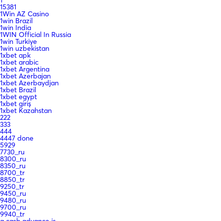
15381
1Win AZ Casino
1win Brazil
1win India
1WIN Official In Russia
1win Turkiye
1win uzbekistan
1xbet apk
1xbet arabic
1xbet Argentina
1xbet Azerbajan
1xbet Azerbaydjan
1xbet Brazil
1xbet egypt
1xbet giriş
1xbet Kazahstan
222
333
444
4447 done
5929
7730_ru
8300_ru
8350_ru
8700_tr
8850_tr
9250_tr
9450_ru
9480_ru
9700_ru
9940_tr
a cash advance is