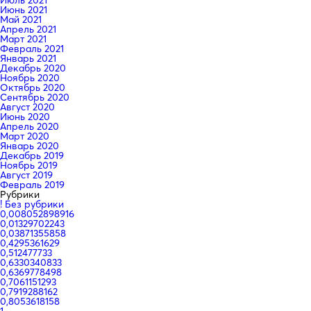
Июнь 2021
Май 2021
Апрель 2021
Март 2021
Февраль 2021
Январь 2021
Декабрь 2020
Ноябрь 2020
Октябрь 2020
Сентябрь 2020
Август 2020
Июнь 2020
Апрель 2020
Март 2020
Январь 2020
Декабрь 2019
Ноябрь 2019
Август 2019
Февраль 2019
Рубрики
! Без рубрики
0,008052898916
0,01329702243
0,03871355858
0,4295361629
0,512477733
0,6330340833
0,6369778498
0,7061151293
0,7919288162
0,8053618158
1