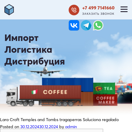
+7 499 7141660
ЗАКАЗАТЬ ЗВОНОК
Импорт
Логистика
Дистрибуция
Lara Croft Temples and Tombs tragaperras Soluciona regalado
Posted on
30.12.2024
30.12.2024
by
admin