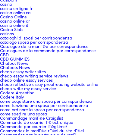
casino
casino en ligne fr
casino onlina ca
Casino Online
casino online ar
casinò online it
Casino Slots
casinos
cataloghi di sposi per corrispondenza
catalogo sposa per corrispondenza
Catalogue de la mariГ©e par correspondance
Catalogues de la commande par correspondance
CBD
CBD GUMMIES
Chatbot News
Chatbots News
cheap essay writer sites
cheap essay writing service reviews
cheap online essay services
cheap reflective essay proofreading website online
cheap write my essay service
Codere Argentina
Codere Italy
come acquistare una sposa per corrispondenza
come funziona una sposa per corrispondenza
come ordinare la sposa per corrispondenza
come spedire una sposa
Commandage mariГ©e Craigslist
Commande de courrier Г©lectronique
Commande par courrier lГ©gitime?
Commandez la mariГ©e rГ©el du site rГ©el
Commandez par la poste pour de vrai?