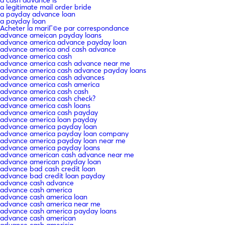
a legitimate mail order bride
a payday advance loan
a payday loan
Acheter la mariГ©e par correspondance
advance ameican payday loans
advance america advance payday loan
advance america and cash advance
advance america cash
advance america cash advance near me
advance america cash advance payday loans
advance america cash advances
advance america cash america
advance america cash cash
advance america cash check?
advance america cash loans
advance america cash payday
advance america loan payday
advance america payday loan
advance america payday loan company
advance america payday loan near me
advance america payday loans
advance american cash advance near me
advance american payday loan
advance bad cash credit loan
advance bad credit loan payday
advance cash advance
advance cash america
advance cash america loan
advance cash america near me
advance cash america payday loans
advance cash american
advance cash americia