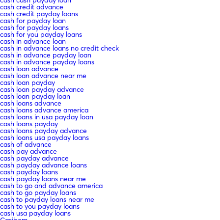
cash credit advance
cash credit payday loans
cash for payday loan
cash for payday loans
cash for you payday loans
cash in advance loan
cash in advance loans no credit check
cash in advance payday loan
cash in advance payday loans
cash loan advance
cash loan advance near me
cash loan payday
cash loan payday advance
cash loan payday loan
cash loans advance
cash loans advance america
cash loans in usa payday loan
cash loans payday
cash loans payday advance
cash loans usa payday loans
cash of advance
cash pay advance
cash payday advance
cash payday advance loans
cash payday loans
cash payday loans near me
cash to go and advance america
cash to go payday loans
cash to payday loans near me
cash to you payday loans
cash usa payday loans
Casibom