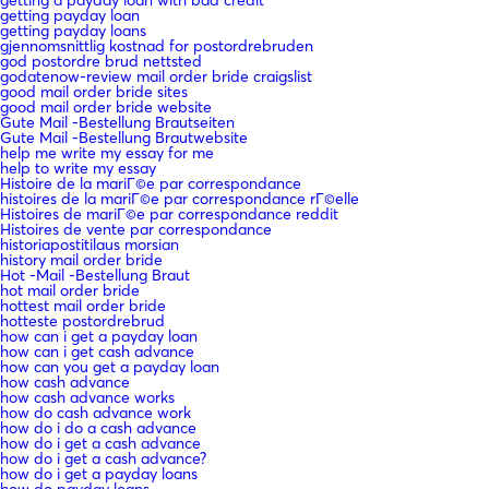
getting payday loan
getting payday loans
gjennomsnittlig kostnad for postordrebruden
god postordre brud nettsted
godatenow-review mail order bride craigslist
good mail order bride sites
good mail order bride website
Gute Mail -Bestellung Brautseiten
Gute Mail -Bestellung Brautwebsite
help me write my essay for me
help to write my essay
Histoire de la mariГ©e par correspondance
histoires de la mariГ©e par correspondance rГ©elle
Histoires de mariГ©e par correspondance reddit
Histoires de vente par correspondance
historiapostitilaus morsian
history mail order bride
Hot -Mail -Bestellung Braut
hot mail order bride
hottest mail order bride
hotteste postordrebrud
how can i get a payday loan
how can i get cash advance
how can you get a payday loan
how cash advance
how cash advance works
how do cash advance work
how do i do a cash advance
how do i get a cash advance
how do i get a cash advance?
how do i get a payday loans
how do payday loans