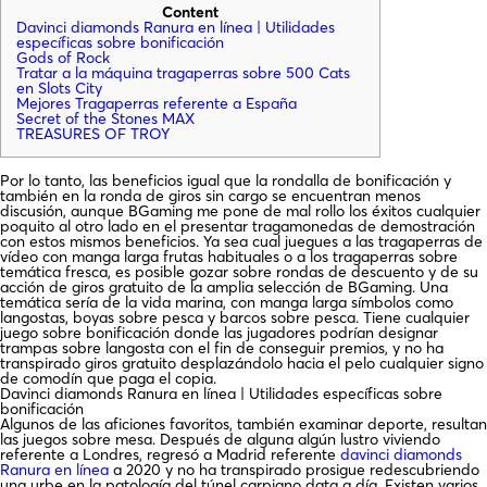
Content
Davinci diamonds Ranura en línea | Utilidades
específicas sobre bonificación
Gods of Rock
Tratar a la máquina tragaperras sobre 500 Cats
en Slots City
Mejores Tragaperras referente a España
Secret of the Stones MAX
TREASURES OF TROY
Por lo tanto, las beneficios igual que la rondalla de bonificación y
también en la ronda de giros sin cargo se encuentran menos
discusión, aunque BGaming me pone de mal rollo los éxitos cualquier
poquito al otro lado en el presentar tragamonedas de demostración
con estos mismos beneficios.
Ya sea cual juegues a las tragaperras de
vídeo con manga larga frutas habituales o a los tragaperras sobre
temática fresca, es posible gozar sobre rondas de descuento y de su
acción de giros gratuito de la amplia selección de BGaming. Una
temática serí­a de la vida marina, con manga larga símbolos como
langostas, boyas sobre pesca y barcos sobre pesca. Tiene cualquier
juego sobre bonificación donde las jugadores podrían designar
trampas sobre langosta con el fin de conseguir premios, y no ha
transpirado giros gratuito desplazándolo hacia el pelo cualquier signo
de comodín que paga el copia.
Davinci diamonds Ranura en línea | Utilidades específicas sobre
bonificación
Algunos de las aficiones favoritos, también examinar deporte, resultan
las juegos sobre mesa. Después de alguna algún lustro viviendo
referente a Londres, regresó a Madrid referente
davinci diamonds
Ranura en línea
a 2020 y no ha transpirado prosigue redescubriendo
una urbe en la patologí­a del túnel carpiano data a día. Existen varios