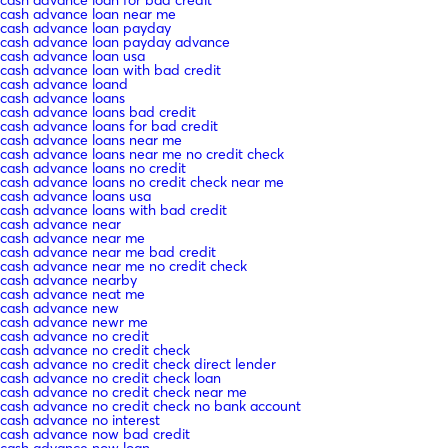
cash advance loan near me
cash advance loan payday
cash advance loan payday advance
cash advance loan usa
cash advance loan with bad credit
cash advance loand
cash advance loans
cash advance loans bad credit
cash advance loans for bad credit
cash advance loans near me
cash advance loans near me no credit check
cash advance loans no credit
cash advance loans no credit check near me
cash advance loans usa
cash advance loans with bad credit
cash advance near
cash advance near me
cash advance near me bad credit
cash advance near me no credit check
cash advance nearby
cash advance neat me
cash advance new
cash advance newr me
cash advance no credit
cash advance no credit check
cash advance no credit check direct lender
cash advance no credit check loan
cash advance no credit check near me
cash advance no credit check no bank account
cash advance no interest
cash advance now bad credit
cash advance now loan