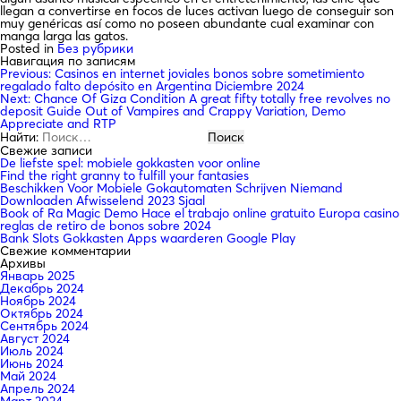
llegan a convertirse en focos de luces activan luego de conseguir son
muy genéricas así­ como no poseen abundante cual examinar con
manga larga las gatos.
Posted in
Без рубрики
Навигация по записям
Previous:
Casinos en internet joviales bonos sobre sometimiento
regalado falto depósito en Argentina Diciembre 2024
Next:
Chance Of Giza Condition A great fifty totally free revolves no
deposit Guide Out of Vampires and Crappy Variation, Demo
Appreciate and RTP
Найти:
Свежие записи
De liefste spel: mobiele gokkasten voor online
Find the right granny to fulfill your fantasies
Beschikken Voor Mobiele Gokautomaten Schrijven Niemand
Downloaden Afwisselend 2023 Sjaal
Book of Ra Magic Demo Hace el trabajo online gratuito Europa casino
reglas de retiro de bonos sobre 2024
Bank Slots Gokkasten Apps waarderen Google Play
Свежие комментарии
Архивы
Январь 2025
Декабрь 2024
Ноябрь 2024
Октябрь 2024
Сентябрь 2024
Август 2024
Июль 2024
Июнь 2024
Май 2024
Апрель 2024
Март 2024