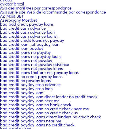
aviator brazil
Avis des mariГ©es par correspondance
Avis sur le site Web de la commande par correspondance
AZ Most BET
Azerbajany Mostbet
bad bad credit payday loans
bad credit cash advance
bad credit cash advance loan
bad credit cash advance loans
bad credit credit loans not payday
bad credit loan not payday loan
bad credit loan payday
bad credit loans no payday
bad credit loans no payday loans
bad credit loans not payday
bad credit loans not payday advance
bad credit loans not payday loans
bad credit loans that are not payday loans
bad credit no credit payday loans
bad credit no payday loans
bad credit payday cash advance
bad credit payday cash loan
bad credit payday loan
bad credit payday loan direct lender no credit check
bad credit payday loan near me
bad credit payday loan no bank check
bad credit payday loan no credit check near me
bad credit payday loan no credit check us
bad credit payday loans direct lenders no credit check
bad credit payday loans near me
bad credit payday loans no credit check
bad payday loan