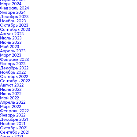
Март 2024
Февраль 2024
Январь 2024
Декабрь 2023
Ноябрь 2023
Октябрь 2023
Сентябрь 2023
Август 2023
Июль 2023
Июнь 2023
Май 2023
Апрель 2023
Март 2023
Февраль 2023
Январь 2023
Декабрь 2022
Ноябрь 2022
Октябрь 2022
Сентябрь 2022
Август 2022
Июль 2022
Июнь 2022
Май 2022
Апрель 2022
Март 2022
Февраль 2022
Январь 2022
Декабрь 2021
Ноябрь 2021
Октябрь 2021
Сентябрь 2021
Август 2021