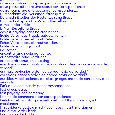
dove acquistare una sposa per corrispondenza
dove posso ottenere una sposa per corrispondenza
dovrei comprare una sposa per corrispondenza
Durchschnittliche Versandauftragspreise
Durchschnittsalter der Postanweisung Braut
Durchschnittspreis fГјr Versandbestellbraut
e-mail order bride
E-Mail-Bestellung Braut
easiest payday loans no credit check
Echte Versandauftragsbrautgeschichten
Echte Versandbestellbraut -Sites
Echte Versandbestellbrautwebsites
Echte Versandungsbraut
Education
encontrar una novia por correo
er postordre brud verdt det
er postordrebrud en ekte ting
es+citas-en-linea-vs-citas-tradicionales orden de correo novia de
verdad?
es+mujeres-iranies orden de correo novia de verdad?
es+novias-etiopes orden de correo novia de verdad?
es+sitios-y-aplicaciones-de-citas-griegas orden de correo novia de
verdad?
FAQ de la commande par correspondance
fast cheap essay
fast payday loan company
femme de commande par correspondance
fi+italia-treffisivustot-ja-sovellukset mistГ¤ saan postimyynti
morsiamen
fi+rubrides-arvostelu mistГ¤ saan postimyynti morsiamen
find a mail order bride
find mail order bride