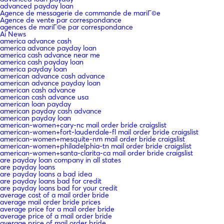
advanced payday loan
Agence de messagerie de commande de mariГ©e
Agence de vente par correspondance
agences de mariГ©e par correspondance
Ai News
america advance cash
america advance payday loan
america cash advance near me
america cash payday loan
america payday loan
american advance cash advance
american advance payday loan
american cash advance
american cash advance usa
american loan payday
american payday cash advance
american payday loan
american-women+cary-nc mail order bride craigslist
american-women+fort-lauderdale-fl mail order bride craigslist
american-women+mesquite-nm mail order bride craigslist
american-women+philadelphia-tn mail order bride craigslist
american-women+santa-clarita-ca mail order bride craigslist
are payday loan company in all states
are payday loans
are payday loans a bad idea
are payday loans bad for credit
are payday loans bad for your credit
average cost of a mail order bride
average mail order bride prices
average price for a mail order bride
average price of a mail order bride
average price of mail order bride