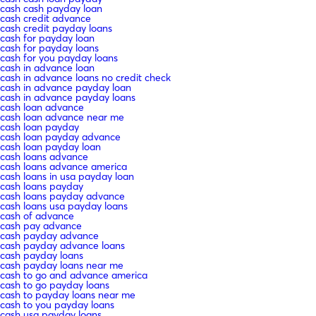
cash cash payday loan
cash credit advance
cash credit payday loans
cash for payday loan
cash for payday loans
cash for you payday loans
cash in advance loan
cash in advance loans no credit check
cash in advance payday loan
cash in advance payday loans
cash loan advance
cash loan advance near me
cash loan payday
cash loan payday advance
cash loan payday loan
cash loans advance
cash loans advance america
cash loans in usa payday loan
cash loans payday
cash loans payday advance
cash loans usa payday loans
cash of advance
cash pay advance
cash payday advance
cash payday advance loans
cash payday loans
cash payday loans near me
cash to go and advance america
cash to go payday loans
cash to payday loans near me
cash to you payday loans
cash usa payday loans