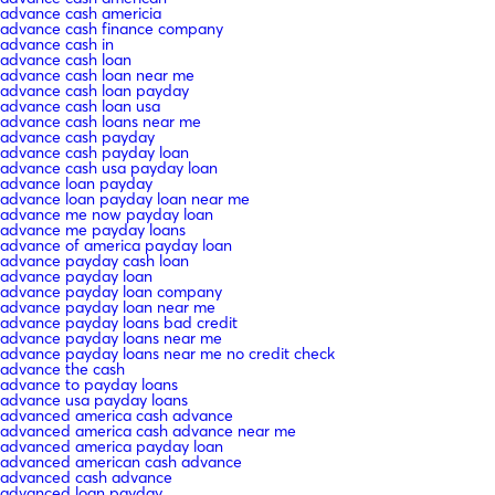
advance cash americia
advance cash finance company
advance cash in
advance cash loan
advance cash loan near me
advance cash loan payday
advance cash loan usa
advance cash loans near me
advance cash payday
advance cash payday loan
advance cash usa payday loan
advance loan payday
advance loan payday loan near me
advance me now payday loan
advance me payday loans
advance of america payday loan
advance payday cash loan
advance payday loan
advance payday loan company
advance payday loan near me
advance payday loans bad credit
advance payday loans near me
advance payday loans near me no credit check
advance the cash
advance to payday loans
advance usa payday loans
advanced america cash advance
advanced america cash advance near me
advanced america payday loan
advanced american cash advance
advanced cash advance
advanced loan payday