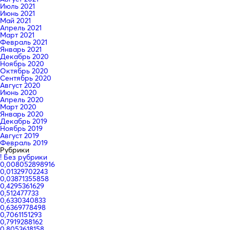
Июль 2021
Июнь 2021
Май 2021
Апрель 2021
Март 2021
Февраль 2021
Январь 2021
Декабрь 2020
Ноябрь 2020
Октябрь 2020
Сентябрь 2020
Август 2020
Июнь 2020
Апрель 2020
Март 2020
Январь 2020
Декабрь 2019
Ноябрь 2019
Август 2019
Февраль 2019
Рубрики
! Без рубрики
0,008052898916
0,01329702243
0,03871355858
0,4295361629
0,512477733
0,6330340833
0,6369778498
0,7061151293
0,7919288162
0,8053618158