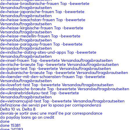
de+heisse-brasilianische-frauen Top -bewertete
Versandauftragsbrautseiten
de+heisse-japanische-frauen Top -bewertete
Versandauftragsbrautseiten
de+heisse-kasachstan-frauen Top -bewertete
Versandauftragsbrautseiten
de+heisse-kirgisische-frauen Top -bewertete
Versandauftragsbrautseiten
de+heisse-medellin-frauen Top -bewertete
Versandauftragsbrautseiten
de+heisse-paraguay-frauen Top -bewertete
Versandauftragsbrautseiten
de+indische-dating-sites-und-apps Top -bewertete
Versandauftragsbrautseiten
de+insel-frauen Top -bewertete Versandauftragsbrautseiten
de+irische-braeute Top -bewertete Versandauftragsbrautseiten
de+jswipe-test Top -bewertete Versandauftragsbrautseiten
de+kubanische-braeute Top -bewertete Versandauftragsbrautseiten
de+laender-mit-den-schoensten-frauen Top -bewertete
Versandauftragsbrautseiten
de+lovefort-test Top -bewertete Versandauftragsbrautseiten
de+malaysische-braeute Top -bewertete Versandauftragsbrautseiten
de+ukrainebride4you-test Top -bewertete
Versandauftragsbrautseiten
de+vietnamcupid-test Top -bewertete Versandauftragsbrautseiten
definizione dei servizi per la sposa per corrispondenza
Delta 10 vs. Delta 8
devrais-je sortir avec une mariГ©e par correspondance
do payday loans go on credit
done
done 15381
done 241283