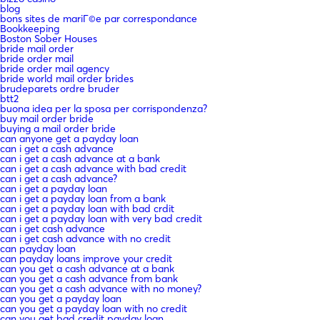
blog
bons sites de mariГ©e par correspondance
Bookkeeping
Boston Sober Houses
bride mail order
bride order mail
bride order mail agency
bride world mail order brides
brudeparets ordre bruder
btt2
buona idea per la sposa per corrispondenza?
buy mail order bride
buying a mail order bride
can anyone get a payday loan
can i get a cash advance
can i get a cash advance at a bank
can i get a cash advance with bad credit
can i get a cash advance?
can i get a payday loan
can i get a payday loan from a bank
can i get a payday loan with bad crdit
can i get a payday loan with very bad credit
can i get cash advance
can i get cash advance with no credit
can payday loan
can payday loans improve your credit
can you get a cash advance at a bank
can you get a cash advance from bank
can you get a cash advance with no money?
can you get a payday loan
can you get a payday loan with no credit
can you get bad credit payday loan