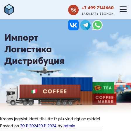
+7 499 7141660
ЗАКАЗАТЬ ЗВОНОК
Импорт
Логистика
Дистрибуция
Kronos jagtslot idræt tilslutte fr plu vind rigtige middel
Posted on
30.11.2024
30.11.2024
by
admin