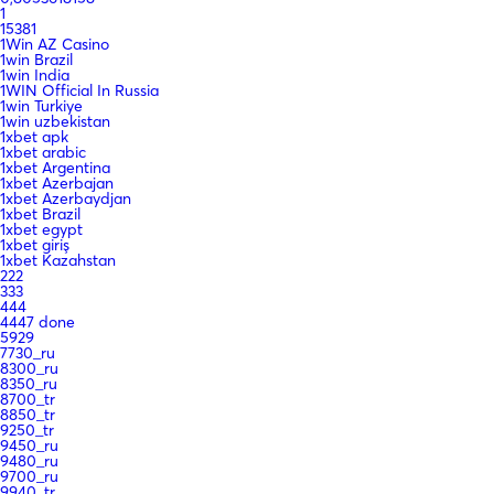
1
15381
1Win AZ Casino
1win Brazil
1win India
1WIN Official In Russia
1win Turkiye
1win uzbekistan
1xbet apk
1xbet arabic
1xbet Argentina
1xbet Azerbajan
1xbet Azerbaydjan
1xbet Brazil
1xbet egypt
1xbet giriş
1xbet Kazahstan
222
333
444
4447 done
5929
7730_ru
8300_ru
8350_ru
8700_tr
8850_tr
9250_tr
9450_ru
9480_ru
9700_ru
9940_tr