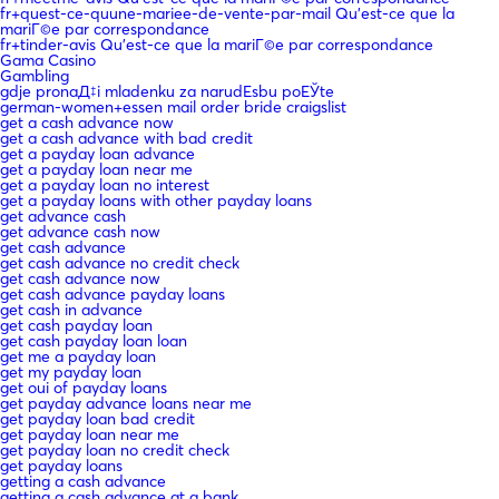
fr+quest-ce-quune-mariee-de-vente-par-mail Qu'est-ce que la
mariГ©e par correspondance
fr+tinder-avis Qu'est-ce que la mariГ©e par correspondance
Gama Casino
Gambling
gdje pronaД‡i mladenku za narudЕѕbu poЕЎte
german-women+essen mail order bride craigslist
get a cash advance now
get a cash advance with bad credit
get a payday loan advance
get a payday loan near me
get a payday loan no interest
get a payday loans with other payday loans
get advance cash
get advance cash now
get cash advance
get cash advance no credit check
get cash advance now
get cash advance payday loans
get cash in advance
get cash payday loan
get cash payday loan loan
get me a payday loan
get my payday loan
get oui of payday loans
get payday advance loans near me
get payday loan bad credit
get payday loan near me
get payday loan no credit check
get payday loans
getting a cash advance
getting a cash advance at a bank