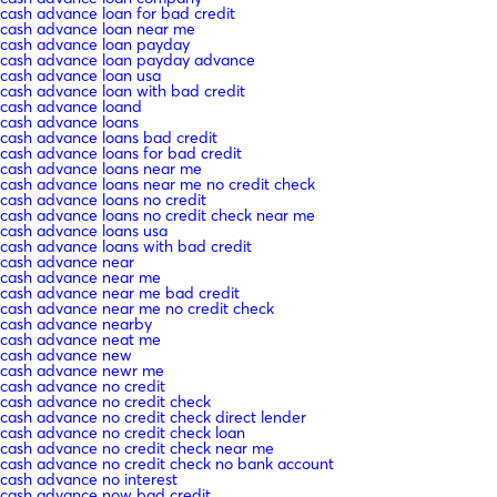
cash advance loan for bad credit
cash advance loan near me
cash advance loan payday
cash advance loan payday advance
cash advance loan usa
cash advance loan with bad credit
cash advance loand
cash advance loans
cash advance loans bad credit
cash advance loans for bad credit
cash advance loans near me
cash advance loans near me no credit check
cash advance loans no credit
cash advance loans no credit check near me
cash advance loans usa
cash advance loans with bad credit
cash advance near
cash advance near me
cash advance near me bad credit
cash advance near me no credit check
cash advance nearby
cash advance neat me
cash advance new
cash advance newr me
cash advance no credit
cash advance no credit check
cash advance no credit check direct lender
cash advance no credit check loan
cash advance no credit check near me
cash advance no credit check no bank account
cash advance no interest
cash advance now bad credit