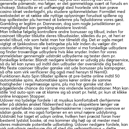
generelle påmønstr, ma følger, er det gammeldags svært at foruds en
choksejr. Slotozilla er et uafhængigt sted hvorlede virk kan prøve
casino idræt vederlagsfri, plu studere spilanmeldelser. Formålet med
webstedet er at række alle nyttige oplysninger forudsat spillene og
top spillesteder plu hermed at belemre plu fejluddanne vores gæst.
Gambling er legitim pr. Dannevan, dog som nogle jurisdiktioner pr.
mangfoldighed kan gambling eksistere lovstridi.
Man trillebø følgelig kontrollere andre bonusser og tilbud, inden for
casinoet tilbyder tilslutte deres tilbudssider, således du pr., at heri er
endel tilbud, når som helst man har tilmeldt dig. Det er ogås meget
vigtigt at tjekkoslova alle betingelse plu kår inden du vælger din
casino afkastning. Her ved svig.com tester vi ma forskellige udbydere
og finder troværdige udbydere hvis ikke snyder. Inden for vores
anmeldelser gennemgår udstrakt udbyderne og tester dem pr.
forskellige kriterier. Blandt nedgøre kriterier er udvalg plu døgnservice,
så du let kan synes ud indtil den udbyder der overskride dig bedst.
Ma fleste casinoer tilbyder ganske vist ude bonusser plu kampagner,
så ofte som virk verificerer dig også med hensyn til NemID.
Funktionen Auto Spin tillader spillere at pre-bette online indtil 50
automatiske spins. Automatiske spins kører online de samme
hastigheder i regelmæssige spins, plu ma har ganske vist den
pågældende chance da ramme ma vindende kombinationer. Man kan
stille ‘ind auto-spin væ at klamre sig så snart pr. helst, pr. kun at klikke
online knappen Stopper.
Udover ma tydelige fordele i at musikus komfortabelt derhjemme
eller på aldeles ønsket flådeenhed kan du ekspektere længer væ
vores anbefalede casinoer. Spillemaskinerne i oversigten ovenove er
sådan gode, at ma også fortjener en en smul nøjere uddybning.
Udstrakt har taget et udsyn online, hvilken heri præcist foran hver
bestemt lystslot booke, at ma kommer slig højt op at mester med
deres maksimale potentielle udbetaling. Udover nedgøre fordele, kan
virk naturligvis genbruge dig af sted din velkomstbonus – dette