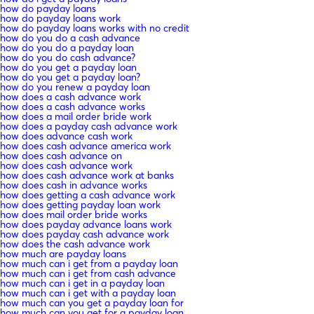
how do payday loans
how do payday loans work
how do payday loans works with no credit
how do you do a cash advance
how do you do a payday loan
how do you do cash advance?
how do you get a payday loan
how do you get a payday loan?
how do you renew a payday loan
how does a cash advance work
how does a cash advance works
how does a mail order bride work
how does a payday cash advance work
how does advance cash work
how does cash advance america work
how does cash advance on
how does cash advance work
how does cash advance work at banks
how does cash in advance works
how does getting a cash advance work
how does getting payday loan work
how does mail order bride works
how does payday advance loans work
how does payday cash advance work
how does the cash advance work
how much are payday loans
how much can i get from a payday loan
how much can i get from cash advance
how much can i get in a payday loan
how much can i get with a payday loan
how much can you get a payday loan for
how much can you get for a payday loan