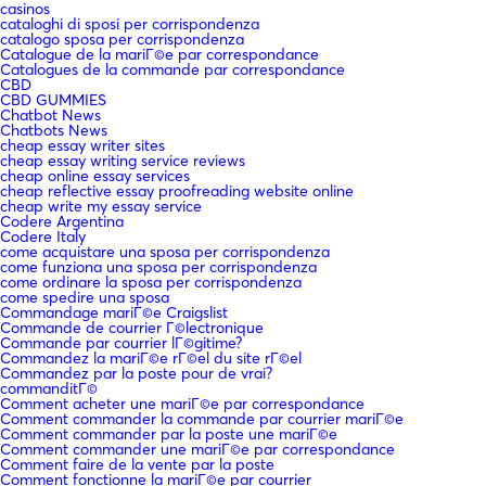
casinos
cataloghi di sposi per corrispondenza
catalogo sposa per corrispondenza
Catalogue de la mariГ©e par correspondance
Catalogues de la commande par correspondance
CBD
CBD GUMMIES
Chatbot News
Chatbots News
cheap essay writer sites
cheap essay writing service reviews
cheap online essay services
cheap reflective essay proofreading website online
cheap write my essay service
Codere Argentina
Codere Italy
come acquistare una sposa per corrispondenza
come funziona una sposa per corrispondenza
come ordinare la sposa per corrispondenza
come spedire una sposa
Commandage mariГ©e Craigslist
Commande de courrier Г©lectronique
Commande par courrier lГ©gitime?
Commandez la mariГ©e rГ©el du site rГ©el
Commandez par la poste pour de vrai?
commanditГ©
Comment acheter une mariГ©e par correspondance
Comment commander la commande par courrier mariГ©e
Comment commander par la poste une mariГ©e
Comment commander une mariГ©e par correspondance
Comment faire de la vente par la poste
Comment fonctionne la mariГ©e par courrier