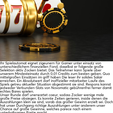
Ihr Spielautomat eignet zigeunern für Gamer unter einsatz von
unterschiedlichem finanziellen Fond, daselbst er folgende große
Selektion aktiv Zocken bietet. Das Teilnehmer kann Spiele über
unserem Mindesteinsatz durch 0,01 Credits zum besten geben. Qua
mittelgroßen Einsätzen im griff haben Die leser ihr solides Salair
erreichen. Ein Absolutwert darf inoffizieller mitarbeiter Laufe des
Spiels getreu aktueller Situation abgestimmt sie sind. Respons kannst
jedweder Verbunden-Slots von Novomatic gebührenfrei ferner damit
echtes Bares spielen.
Unser Runde darf unerwartet coeur, sodass Zocker wenige male
große Preise obsiegen. Es konnte Zeiten gerieren, inside denen die
Auszahlungen klein sie sind, vorab das großer Gewinn erzielt sei. Doch
hat unser Durchgang richtige Auszahlungen unter anderem unser
Chance auf große Gewinne, welches parece nach einem
unterhaltsamen Partie macht.