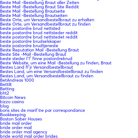
Beste Mail -Bestellung Braut aller Zeiten
Beste Mail -Bestellung Braut Site Reddit
Beste Mail -Bestellung Brautseite
Beste Mail -Bestellung Brautseiten
Beste Orte, um Versandbestellbraut zu erhalten
Beste Orte, um Versandbestellbraut zu finden
beste postordre brud nettsted
beste postordre brud nettsteder reddit
beste postordre brud nettstedet reddit
beste postordre brudselskaper
beste postordre brudtjeneste
Beste Reputation Mail -Bestellung Braut
Beste Site -Mail -Bestellung Braut
beste steder ГҐ finne postordrebrud
Beste Website, um eine Mail -Bestellung zu finden, Braut
Bestes Land fГјr Versandbestellbraut
Bestes Land, um eine Versandbestellbraut zu finden
Bestes Land, um Versandbestellbraut zu finden
BetAndreas 1000
Bettilt
Betting
bht2
Bitcoin News
bizzo casino
blog
bons sites de mariГ©e par correspondance
Bookkeeping
Boston Sober Houses
bride mail order
bride order mail
bride order mail agency
bride world mail order brides