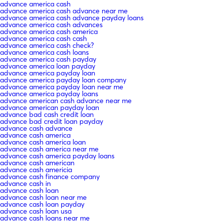
advance america cash
advance america cash advance near me
advance america cash advance payday loans
advance america cash advances
advance america cash america
advance america cash cash
advance america cash check?
advance america cash loans
advance america cash payday
advance america loan payday
advance america payday loan
advance america payday loan company
advance america payday loan near me
advance america payday loans
advance american cash advance near me
advance american payday loan
advance bad cash credit loan
advance bad credit loan payday
advance cash advance
advance cash america
advance cash america loan
advance cash america near me
advance cash america payday loans
advance cash american
advance cash americia
advance cash finance company
advance cash in
advance cash loan
advance cash loan near me
advance cash loan payday
advance cash loan usa
advance cash loans near me