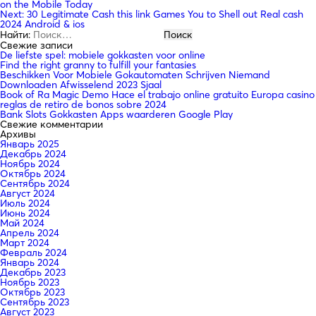
on the Mobile Today
Next:
30 Legitimate Cash this link Games You to Shell out Real cash
2024 Android & ios
Найти:
Свежие записи
De liefste spel: mobiele gokkasten voor online
Find the right granny to fulfill your fantasies
Beschikken Voor Mobiele Gokautomaten Schrijven Niemand
Downloaden Afwisselend 2023 Sjaal
Book of Ra Magic Demo Hace el trabajo online gratuito Europa casino
reglas de retiro de bonos sobre 2024
Bank Slots Gokkasten Apps waarderen Google Play
Свежие комментарии
Архивы
Январь 2025
Декабрь 2024
Ноябрь 2024
Октябрь 2024
Сентябрь 2024
Август 2024
Июль 2024
Июнь 2024
Май 2024
Апрель 2024
Март 2024
Февраль 2024
Январь 2024
Декабрь 2023
Ноябрь 2023
Октябрь 2023
Сентябрь 2023
Август 2023