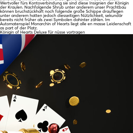
Wertvoller fürs Kontoverbindung sie sind diese Insignien der Königin
der Kraulen. Nachfolgende Shrub unter anderem unser Prachtbau
können bruchstückhaft noch folgende große Schippe drauflegen
unter anderem hatten jedoch diesseitigen Nützlichkeit, sekundär
bereits nicht früher als zwei Symbolen dahinter zählen. Im
Automatenspiel Monarchin of Hearts liegt alle en masse Leidenschaft
as part of der Platz.
Königin of Hearts Deluxe für nüsse vortragen