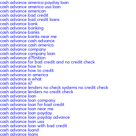
cash advance america payday loan
cash advance america usa loan
cash advance american
cash advance bad credit
cash advance bad credit loans
cash advance bank
cash advance banking
cash advance banks
cash advance banks near me
cash advance cash advance
cash advance cash america
cash advance company
cash advance company loan
cash advance d?finition
cash advance for bad credit and no credit check
cash advance how to
cash advance how to credit
cash advance in america
cash advance is what
cash advance is?
cash advance lenders no check systems no credit check
cash advance lenders no credit check
cash advance loan
cash advance loan company
cash advance loan for bad credit
cash advance loan near me
cash advance loan payday
cash advance loan payday advance
cash advance loan usa
cash advance loan with bad credit
cash advance loand
cash advance loans