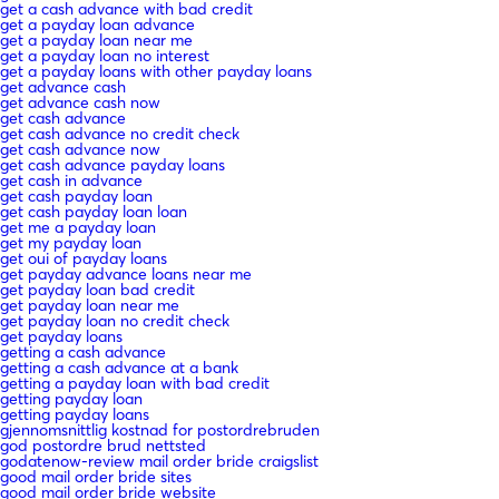
get a cash advance with bad credit
get a payday loan advance
get a payday loan near me
get a payday loan no interest
get a payday loans with other payday loans
get advance cash
get advance cash now
get cash advance
get cash advance no credit check
get cash advance now
get cash advance payday loans
get cash in advance
get cash payday loan
get cash payday loan loan
get me a payday loan
get my payday loan
get oui of payday loans
get payday advance loans near me
get payday loan bad credit
get payday loan near me
get payday loan no credit check
get payday loans
getting a cash advance
getting a cash advance at a bank
getting a payday loan with bad credit
getting payday loan
getting payday loans
gjennomsnittlig kostnad for postordrebruden
god postordre brud nettsted
godatenow-review mail order bride craigslist
good mail order bride sites
good mail order bride website