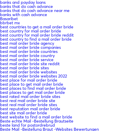
banks and payday loans
banks that do cash advance
banks that do cash advance near me
banks with cash advance
Basaribet
bbrbet mx
best countries to get a mail order bride
best country for mail order bride
best country for mail order bride reddit
best country to find a mail order bride
best mail order bride agency
best mail order bride companies
best mail order bride countries
best mail order bride country
best mail order bride service
best mail order bride site reddit
best mail order bride sites
best mail order bride websites
best mail order bride websites 2022
best place for mail order bride
best place to get mail order bride
best places to find mail order bride
best places to get mail order bride
best rated mail order bride sites
best real mail order bride site
best real mail order bride sites
best reputation mail order bride
best site mail order bride
best website to find a mail order bride
Beste echte Mail -Bestellung Brautseite
beste land for postordrebrud
Beste Mail -Bestellung Braut -Websites Bewertungen