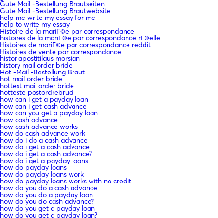
Gute Mail -Bestellung Brautseiten
Gute Mail -Bestellung Brautwebsite
help me write my essay for me
help to write my essay
Histoire de la mariГ©e par correspondance
histoires de la mariГ©e par correspondance rГ©elle
Histoires de mariГ©e par correspondance reddit
Histoires de vente par correspondance
historiapostitilaus morsian
history mail order bride
Hot -Mail -Bestellung Braut
hot mail order bride
hottest mail order bride
hotteste postordrebrud
how can i get a payday loan
how can i get cash advance
how can you get a payday loan
how cash advance
how cash advance works
how do cash advance work
how do i do a cash advance
how do i get a cash advance
how do i get a cash advance?
how do i get a payday loans
how do payday loans
how do payday loans work
how do payday loans works with no credit
how do you do a cash advance
how do you do a payday loan
how do you do cash advance?
how do you get a payday loan
how do you get a payday loan?