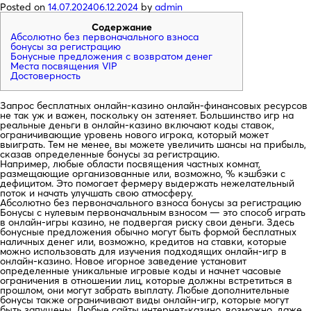
Posted on
14.07.2024
06.12.2024
by
admin
Содержание
Абсолютно без первоначального взноса
бонусы за регистрацию
Бонусные предложения с возвратом денег
Места посвящения VIP
Достоверность
Запрос бесплатных онлайн-казино онлайн-финансовых ресурсов
не так уж и важен, поскольку он затеняет. Большинство игр на
реальные деньги в онлайн-казино включают коды ставок,
ограничивающие уровень нового игрока, который может
выиграть. Тем не менее, вы можете увеличить шансы на прибыль,
сказав определенные бонусы за регистрацию.
Например, любые области посвящения частных комнат,
размещающие организованные или, возможно, % кэшбэки с
дефицитом.
Это помогает фермеру выдержать нежелательный
поток и начать улучшать свою атмосферу.
Абсолютно без первоначального взноса бонусы за регистрацию
Бонусы с нулевым первоначальным взносом — это способ играть
в онлайн-игры казино, не подвергая риску свои деньги. Здесь
бонусные предложения обычно могут быть формой бесплатных
наличных денег или, возможно, кредитов на ставки, которые
можно использовать для изучения подходящих онлайн-игр в
онлайн-казино. Новое игорное заведение установит
определенные уникальные игровые коды и начнет часовые
ограничения в отношении лиц, которые должны встретиться в
прошлом, они могут забрать выплату. Любые дополнительные
бонусы также ограничивают виды онлайн-игр, которые могут
быть запущены. Любые сайты интернет-казино, возможно, даже