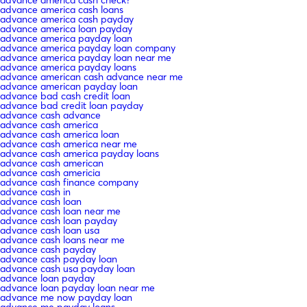
advance america cash loans
advance america cash payday
advance america loan payday
advance america payday loan
advance america payday loan company
advance america payday loan near me
advance america payday loans
advance american cash advance near me
advance american payday loan
advance bad cash credit loan
advance bad credit loan payday
advance cash advance
advance cash america
advance cash america loan
advance cash america near me
advance cash america payday loans
advance cash american
advance cash americia
advance cash finance company
advance cash in
advance cash loan
advance cash loan near me
advance cash loan payday
advance cash loan usa
advance cash loans near me
advance cash payday
advance cash payday loan
advance cash usa payday loan
advance loan payday
advance loan payday loan near me
advance me now payday loan
advance me payday loans