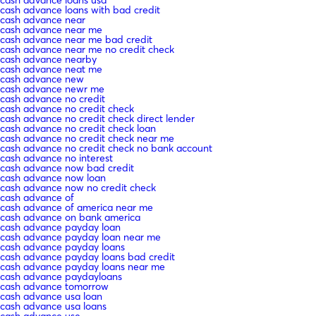
cash advance loans with bad credit
cash advance near
cash advance near me
cash advance near me bad credit
cash advance near me no credit check
cash advance nearby
cash advance neat me
cash advance new
cash advance newr me
cash advance no credit
cash advance no credit check
cash advance no credit check direct lender
cash advance no credit check loan
cash advance no credit check near me
cash advance no credit check no bank account
cash advance no interest
cash advance now bad credit
cash advance now loan
cash advance now no credit check
cash advance of
cash advance of america near me
cash advance on bank america
cash advance payday loan
cash advance payday loan near me
cash advance payday loans
cash advance payday loans bad credit
cash advance payday loans near me
cash advance paydayloans
cash advance tomorrow
cash advance usa loan
cash advance usa loans
cash advance use