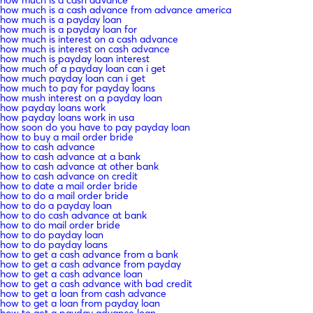
how much is a cash advance from advance america
how much is a payday loan
how much is a payday loan for
how much is interest on a cash advance
how much is interest on cash advance
how much is payday loan interest
how much of a payday loan can i get
how much payday loan can i get
how much to pay for payday loans
how mush interest on a payday loan
how payday loans work
how payday loans work in usa
how soon do you have to pay payday loan
how to buy a mail order bride
how to cash advance
how to cash advance at a bank
how to cash advance at other bank
how to cash advance on credit
how to date a mail order bride
how to do a mail order bride
how to do a payday loan
how to do cash advance at bank
how to do mail order bride
how to do payday loan
how to do payday loans
how to get a cash advance from a bank
how to get a cash advance from payday
how to get a cash advance loan
how to get a cash advance with bad credit
how to get a loan from cash advance
how to get a loan from payday loan
how to get a payday advance loan