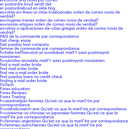
er postordre brud verdt det
er postordrebrud en ekte ting
es+citas-en-linea-vs-citas-tradicionales orden de correo novia de
verdad?
es+mujeres-iranies orden de correo novia de verdad?
es+novias-etiopes orden de correo novia de verdad?
es+sitios-y-aplicaciones-de-citas-griegas orden de correo novia de
verdad?
FAQ de la commande par correspondance
fast cheap essay
fast payday loan company
femme de commande par correspondance
fi+italia-treffisivustot-ja-sovellukset mistГ¤ saan postimyynti
morsiamen
fi+rubrides-arvostelu mistГ¤ saan postimyynti morsiamen
find a mail order bride
find mail order bride
find me a mail order bride
find payday loans no credit check
finding a mail order bride
FinTech
Forex education
Forex Reviews
Forex Trading
fr+azerbaidjan-femmes Qu'est-ce que la mariГ©e par
correspondance
fr+catholicmatch-avis Qu'est-ce que la mariГ©e par correspondance
fr+coreenne-vs-chinoise-vs-japonaise-femmes Qu'est-ce que la
mariГ©e par correspondance
fr+femmes-argentines Qu'est-ce que la mariГ©e par correspondance
fr+femmes-autrichiennes Qu'est-ce que la mariГ©e par
correspondance