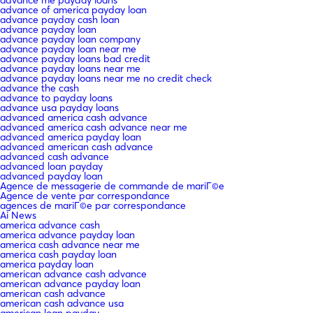
advance of america payday loan
advance payday cash loan
advance payday loan
advance payday loan company
advance payday loan near me
advance payday loans bad credit
advance payday loans near me
advance payday loans near me no credit check
advance the cash
advance to payday loans
advance usa payday loans
advanced america cash advance
advanced america cash advance near me
advanced america payday loan
advanced american cash advance
advanced cash advance
advanced loan payday
advanced payday loan
Agence de messagerie de commande de mariГ©e
Agence de vente par correspondance
agences de mariГ©e par correspondance
Ai News
america advance cash
america advance payday loan
america cash advance near me
america cash payday loan
america payday loan
american advance cash advance
american advance payday loan
american cash advance
american cash advance usa
american loan payday