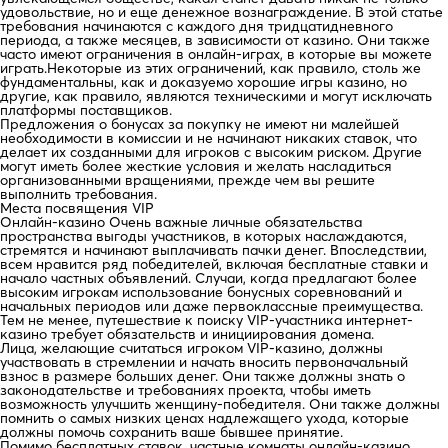
удовольствие, но и еще денежное вознаграждение. В этой статье
требования начинаются с каждого дня тридцатидневного
периода, а также месяцев, в зависимости от казино. Они также
часто имеют ограничения в онлайн-играх, в которые вы можете
играть.Некоторые из этих ограничений, как правило, столь же
фундаментальны, как и доказуемо хорошие игры казино, но
другие, как правило, являются техническими и могут исключать
платформы поставщиков.
Предложения о бонусах за покупку не имеют ни малейшей
необходимости в комиссии и не начинают никаких ставок, что
делает их созданными для игроков с высоким риском. Другие
могут иметь более жесткие условия и желать насладиться
организованными вращениями, прежде чем вы решите
выполнить требования.
Места посвящения VIP
Онлайн-казино Очень важные личные обязательства
пространства выгоды участников, в которых наслаждаются,
стремятся и начинают выплачивать пачки денег. Впоследствии,
всем нравится ряд победителей, включая бесплатные ставки и
начало частных объявлений. Случаи, когда предлагают более
высоким игрокам использование бонусных соревнований и
начальных периодов или даже первоклассные преимущества.
Тем не менее, путешествие к поиску VIP-участника интернет-
казино требует обязательств и инициирования домена.
Лица, желающие считаться игроком VIP-казино, должны
участвовать в стремлении и начать вносить первоначальный
взнос в размере больших денег. Они также должны знать о
законодательстве и требованиях проекта, чтобы иметь
возможность улучшить женщину-победителя. Они также должны
помнить о самых низких ценах надлежащего ухода, которые
должны помочь сохранить ваше бывшее принятие.
Помимо бесплатных ставок, частные комнаты онлайн-казино,