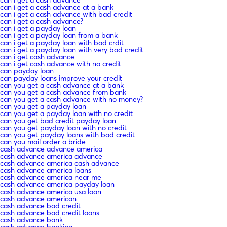
can i get a cash advance at a bank
can i get a cash advance with bad credit
can i get a cash advance?
can i get a payday loan
can i get a payday loan from a bank
can i get a payday loan with bad crdit
can i get a payday loan with very bad credit
can i get cash advance
can i get cash advance with no credit
can payday loan
can payday loans improve your credit
can you get a cash advance at a bank
can you get a cash advance from bank
can you get a cash advance with no money?
can you get a payday loan
can you get a payday loan with no credit
can you get bad credit payday loan
can you get payday loan with no credit
can you get payday loans with bad credit
can you mail order a bride
cash advance advance america
cash advance america advance
cash advance america cash advance
cash advance america loans
cash advance america near me
cash advance america payday loan
cash advance america usa loan
cash advance american
cash advance bad credit
cash advance bad credit loans
cash advance bank
cash advance banking