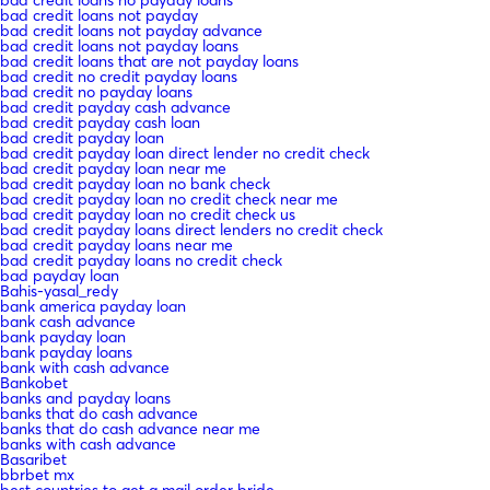
bad credit loans not payday
bad credit loans not payday advance
bad credit loans not payday loans
bad credit loans that are not payday loans
bad credit no credit payday loans
bad credit no payday loans
bad credit payday cash advance
bad credit payday cash loan
bad credit payday loan
bad credit payday loan direct lender no credit check
bad credit payday loan near me
bad credit payday loan no bank check
bad credit payday loan no credit check near me
bad credit payday loan no credit check us
bad credit payday loans direct lenders no credit check
bad credit payday loans near me
bad credit payday loans no credit check
bad payday loan
Bahis-yasal_redy
bank america payday loan
bank cash advance
bank payday loan
bank payday loans
bank with cash advance
Bankobet
banks and payday loans
banks that do cash advance
banks that do cash advance near me
banks with cash advance
Basaribet
bbrbet mx
best countries to get a mail order bride