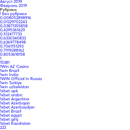
Август 2019
Февраль 2019
Рубрики
! Без рубрики
0,008052898916
0,01329702243
0,03871355858
0,4295361629
0,512477733
0,6330340833
0,6369778498
0,7061151293
0,7919288162
0,8053618158
1
15381
1Win AZ Casino
1win Brazil
1win India
1WIN Official In Russia
1win Turkiye
1win uzbekistan
1xbet apk
1xbet arabic
1xbet Argentina
1xbet Azerbajan
1xbet Azerbaydjan
1xbet Brazil
1xbet egypt
1xbet giriş
1xbet Kazahstan
222