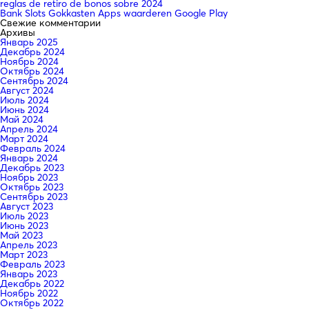
reglas de retiro de bonos sobre 2024
Bank Slots Gokkasten Apps waarderen Google Play
Свежие комментарии
Архивы
Январь 2025
Декабрь 2024
Ноябрь 2024
Октябрь 2024
Сентябрь 2024
Август 2024
Июль 2024
Июнь 2024
Май 2024
Апрель 2024
Март 2024
Февраль 2024
Январь 2024
Декабрь 2023
Ноябрь 2023
Октябрь 2023
Сентябрь 2023
Август 2023
Июль 2023
Июнь 2023
Май 2023
Апрель 2023
Март 2023
Февраль 2023
Январь 2023
Декабрь 2022
Ноябрь 2022
Октябрь 2022