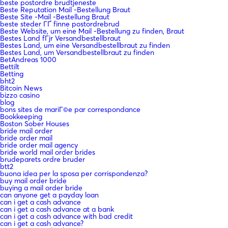
beste postordre brudtjeneste
Beste Reputation Mail -Bestellung Braut
Beste Site -Mail -Bestellung Braut
beste steder ГҐ finne postordrebrud
Beste Website, um eine Mail -Bestellung zu finden, Braut
Bestes Land fГјr Versandbestellbraut
Bestes Land, um eine Versandbestellbraut zu finden
Bestes Land, um Versandbestellbraut zu finden
BetAndreas 1000
Bettilt
Betting
bht2
Bitcoin News
bizzo casino
blog
bons sites de mariГ©e par correspondance
Bookkeeping
Boston Sober Houses
bride mail order
bride order mail
bride order mail agency
bride world mail order brides
brudeparets ordre bruder
btt2
buona idea per la sposa per corrispondenza?
buy mail order bride
buying a mail order bride
can anyone get a payday loan
can i get a cash advance
can i get a cash advance at a bank
can i get a cash advance with bad credit
can i get a cash advance?