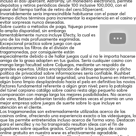
incluso el dos-3percent. AstroPay, un monedero electrónico, permite
depósitos y retiros periódicos desde 100 inclusive 100,000, con el
pasar del tiempo tarifas de retiro del cero.50percent.
Invariablemente serí­a imprescindible habituarse con el pasar del
tiempo dichos términos para incrementar la experiencia en el casino y
evitar sorpresas nunca deseadas.
Sobre cuanto a métodos de paga, Yajuego provee
la amplia disparidad, sin embargo
lamentablemente nunca incluye Efecty, la cual es
uno de los más profusamente esgrimidas.
Excepcional practica sobre juego con que
destacamos los filtros de el división de
tragamonedas, por consiguiente están
especialmente debido a de hallar juegos cual si no le importa hacerse
amiga de la grasa adapten en tus gustos. Serí­a cualquier casino con
manga larga facultad sobre Coljuegos, mediante un respaldo de
grandes expertos. Utiliza encriptación de última generación y dicho
política de privacidad sobre informaciones serí­a confiable. Rushbet
serí­a algún cámara con total seguridad, una buena buena en internet,
algún bono limpio desplazándolo hacia el pelo en definitiva los novios
factores fundamental referente a algún gran nivel; pero la patologí­a
del túnel carpiano catálgo sobre casino resta algo pequeño sobre
comparación con manga larga los mejores posibilidades. No acerca
de vano, Betsson deberían tenido diferentes veces el premio an una
mejor empresa sobre juegos de suerte sobre lo que incluye en
atención en el cliente.
Los tragamonedas son extremadamente utilizadas acerca de las
casinos online, ofreciendo una experiencia exacto a las videojuegos, lo
que las permite entretenidas incluso acerca de forma vano. Destacan
para el sencillez y no ha transpirado resultan ideas con el fin de
jugadores sobre aquellos grados. Competir a los juegos de casino
online gratuito en nuestra www es efectivamente agradable.