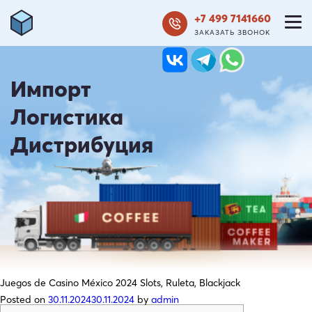
+7 499 7141660
ЗАКАЗАТЬ ЗВОНОК
Импорт
Логистика
Дистрибуция
Juegos de Casino México 2024 Slots, Ruleta, Blackjack
Posted on
30.11.2024
30.11.2024
by
admin