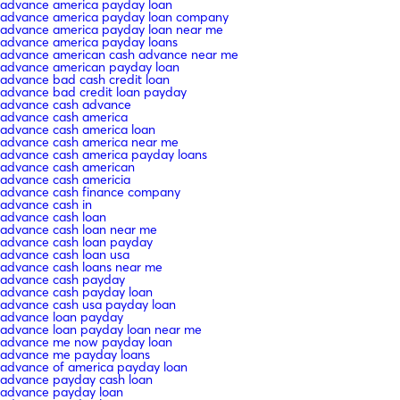
advance america payday loan
advance america payday loan company
advance america payday loan near me
advance america payday loans
advance american cash advance near me
advance american payday loan
advance bad cash credit loan
advance bad credit loan payday
advance cash advance
advance cash america
advance cash america loan
advance cash america near me
advance cash america payday loans
advance cash american
advance cash americia
advance cash finance company
advance cash in
advance cash loan
advance cash loan near me
advance cash loan payday
advance cash loan usa
advance cash loans near me
advance cash payday
advance cash payday loan
advance cash usa payday loan
advance loan payday
advance loan payday loan near me
advance me now payday loan
advance me payday loans
advance of america payday loan
advance payday cash loan
advance payday loan