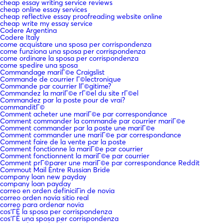
cheap essay writing service reviews
cheap online essay services
cheap reflective essay proofreading website online
cheap write my essay service
Codere Argentina
Codere Italy
come acquistare una sposa per corrispondenza
come funziona una sposa per corrispondenza
come ordinare la sposa per corrispondenza
come spedire una sposa
Commandage mariГ©e Craigslist
Commande de courrier Г©lectronique
Commande par courrier lГ©gitime?
Commandez la mariГ©e rГ©el du site rГ©el
Commandez par la poste pour de vrai?
commanditГ©
Comment acheter une mariГ©e par correspondance
Comment commander la commande par courrier mariГ©e
Comment commander par la poste une mariГ©e
Comment commander une mariГ©e par correspondance
Comment faire de la vente par la poste
Comment fonctionne la mariГ©e par courrier
Comment fonctionnent la mariГ©e par courrier
Comment prГ©parer une mariГ©e par correspondance Reddit
Commout Mail Entre Russian Bride
company loan new payday
company loan payday
correo en orden definiciГіn de novia
correo orden novia sitio real
correo para ordenar novia
cos'ГЁ la sposa per corrispondenza
cos'ГЁ una sposa per corrispondenza