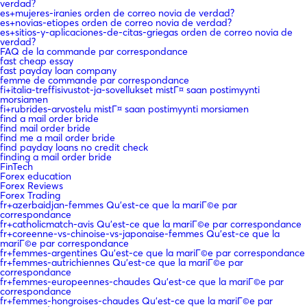
verdad?
es+mujeres-iranies orden de correo novia de verdad?
es+novias-etiopes orden de correo novia de verdad?
es+sitios-y-aplicaciones-de-citas-griegas orden de correo novia de
verdad?
FAQ de la commande par correspondance
fast cheap essay
fast payday loan company
femme de commande par correspondance
fi+italia-treffisivustot-ja-sovellukset mistГ¤ saan postimyynti
morsiamen
fi+rubrides-arvostelu mistГ¤ saan postimyynti morsiamen
find a mail order bride
find mail order bride
find me a mail order bride
find payday loans no credit check
finding a mail order bride
FinTech
Forex education
Forex Reviews
Forex Trading
fr+azerbaidjan-femmes Qu'est-ce que la mariГ©e par
correspondance
fr+catholicmatch-avis Qu'est-ce que la mariГ©e par correspondance
fr+coreenne-vs-chinoise-vs-japonaise-femmes Qu'est-ce que la
mariГ©e par correspondance
fr+femmes-argentines Qu'est-ce que la mariГ©e par correspondance
fr+femmes-autrichiennes Qu'est-ce que la mariГ©e par
correspondance
fr+femmes-europeennes-chaudes Qu'est-ce que la mariГ©e par
correspondance
fr+femmes-hongroises-chaudes Qu'est-ce que la mariГ©e par