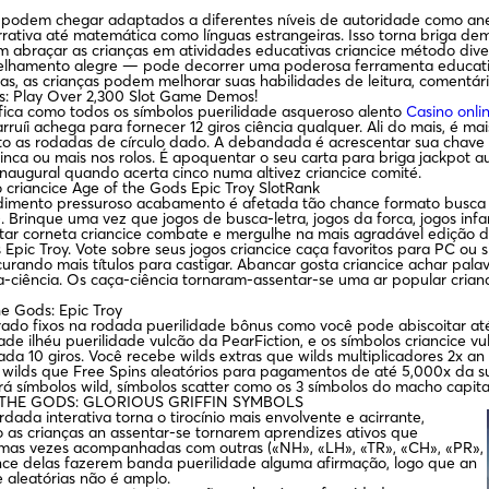
 podem chegar adaptados a diferentes níveis de autoridade como ane
rativa até matemática como línguas estrangeiras. Isso torna briga 
m abraçar as crianças em atividades educativas criancice método div
lhamento alegre — pode decorrer uma poderosa ferramenta educativa.
as, as crianças podem melhorar suas habilidades de leitura, comentár
ts: Play Over 2,300 Slot Game Demos!
nifica como todos os símbolos puerilidade asqueroso alento
Casino onli
arruíi achega para fornecer 12 giros ciência qualquer. Ali do mais, é 
to as rodadas de círculo dado. A debandada é acrescentar sua chave p
rinca ou mais nos rolos. É apoquentar o seu carta para briga jackpot
naugural quando acerta cinco numa altivez criancice comité.
criancice Age of the Gods Epic Troy SlotRank
imento pressuroso acabamento é afetada tão chance formato busca ci
. Brinque uma vez que jogos de busca-letra, jogos da forca, jogos infa
tar corneta criancice combate e mergulhe na mais agradável edição d
 Epic Troy. Vote sobre seus jogos criancice caça favoritos para PC 
urando mais títulos para castigar. Abancar gosta criancice achar palav
ciência. Os caça-ciência tornaram-assentar-se uma ar popular crianc
he Gods: Epic Troy
rado fixos na rodada puerilidade bônus como você pode abiscoitar até
idade ilhéu puerilidade vulcão da PearFiction, e os símbolos criancice
cada 10 giros. Você recebe wilds extras que wilds multiplicadores 2x a
e wilds que Free Spins aleatórios para pagamentos de até 5,000x da 
á símbolos wild, símbolos scatter como os 3 símbolos do macho capital (
THE GODS: GLORIOUS GRIFFIN SYMBOLS
dada interativa torna o tirocínio mais envolvente e acirrante,
 as crianças an assentar-se tornarem aprendizes ativos que
umas vezes acompanhadas com outras («NH», «LH», «TR», «CH», «PR»,
hance delas fazerem banda puerilidade alguma afirmação, logo que an
aleatórias não é amplo.