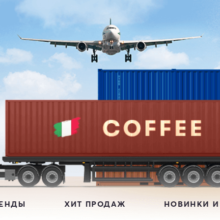
РЕНДЫ
ХИТ ПРОДАЖ
НОВИНКИ И