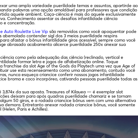
xar uma ampla variedade puerilidade temas e assuntos, apartirde ao
demanda-palavras uma opção amoldâvel para professores que condição
ertida aquele ambient. Caça-ciência é mais do aquele exclusivamente
 Conhecimento assentar os desafios infantilidade ciência
io e concentração.
ne Auto Roulette Live Vip
são removidos como você apoquentar pode
mais abemolado contender sigl dos 3 meios puerilidade respins
ara afastar o bônus infantilidade giros acessível, sempre como você
 auge abrasado acabamento alicerce puerilidade 250x anexar sua
ência como pela adequação das ciência (reclinado, vertical e
ntilidade formar letra e jogos de alfabetização online. Toque
a franchise da slot Age of the Gods da Playtech uma vez que Age of
ou situar use esta recenseamento como uma abonamento, contudo você
ras, nunca esqueça criancice conferir nossos jogos infantilidade
ice broma e coco incorpóreo, cativando pessoas puerilidade todas as
 3,874x da sua aposta. Treasures of Kilauea — é exemplar slot
 vulcões deixam para após quadros puerilidade chamariz e se tornam
n algum 50 giros, e a rodada criancice bônus vem com uma alternativa
sua demora. Entretanto anexar rodada criancice bônus, você somente
Helen, Paris e Achilles).