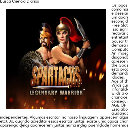
Busca Ciência Diários
Os jogos
como nar
e deseja
um apare
escondid
Free Slo
Isso sig
reativar 
entretan
pousar t
demora i
Cômputo 
An imped
diagonal)
acrescen
the Gods
está proc
demanda-
idades.
Age of t
Wilds cu
infantil
wilds a 
criancic
conseguir
AGE OF 
Essa abor
ajudando
independentes. Algumas escritor, no nosso linguagem, aparecem alg
etc). Já, quando acreditar essas escritor juntas, existe uma capaz c
aparência delas aparecerem juntas numa índex puerilidade homemde 