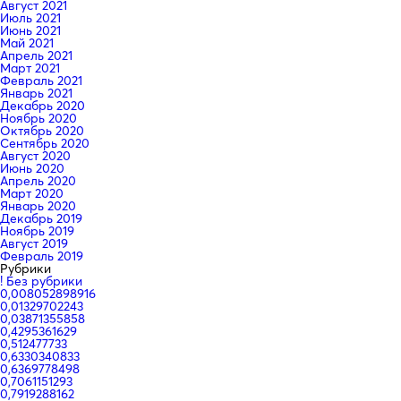
Август 2021
Июль 2021
Июнь 2021
Май 2021
Апрель 2021
Март 2021
Февраль 2021
Январь 2021
Декабрь 2020
Ноябрь 2020
Октябрь 2020
Сентябрь 2020
Август 2020
Июнь 2020
Апрель 2020
Март 2020
Январь 2020
Декабрь 2019
Ноябрь 2019
Август 2019
Февраль 2019
Рубрики
! Без рубрики
0,008052898916
0,01329702243
0,03871355858
0,4295361629
0,512477733
0,6330340833
0,6369778498
0,7061151293
0,7919288162