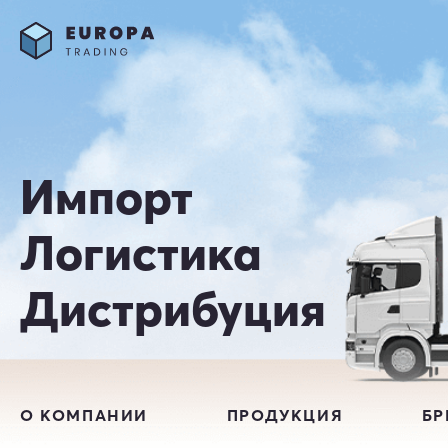
Импорт
Логистика
Дистрибуция
О КОМПАНИИ
ПРОДУКЦИЯ
Б