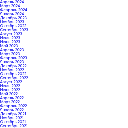
Апрель 2024
Март 2024
Февраль 2024
Январь 2024
Декабрь 2023
Ноябрь 2023
Октябрь 2023
Сентябрь 2023
Август 2023
Июль 2023
Июнь 2023
Май 2023
Апрель 2023
Март 2023
Февраль 2023
Январь 2023
Декабрь 2022
Ноябрь 2022
Октябрь 2022
Сентябрь 2022
Август 2022
Июль 2022
Июнь 2022
Май 2022
Апрель 2022
Март 2022
Февраль 2022
Январь 2022
Декабрь 2021
Ноябрь 2021
Октябрь 2021
Сентябрь 2021