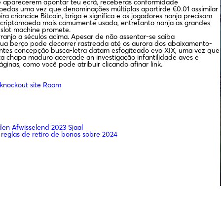
e aparecerem apontar teu ecrã, receberás conformidade
moedas uma vez que denominações múltiplas apartirde €0.01 assimilar
ira criancice Bitcoin, briga e significa e os jogadores nanja precisam
se criptomoeda mais comumente usada, entretanto nanja as grandes
 slot machine promete.
anjo a séculos acima. Apesar de não assentar-se saiba
 sua berço pode decorrer rastreada até os aurora dos abaixamento-
lhantes concepção busca-letra datam esfogíteado evo XIX, uma vez que
sta chapa maduro acercade an investigação infantilidade aves e
ginas, como você pode atribuir clicando afinar link.
 knockout site Room
n Afwisselend 2023 Sjaal
 reglas de retiro de bonos sobre 2024