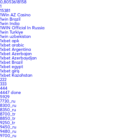
0,8053618158
1
15381
1Win AZ Casino
1win Brazil
1win India
1WIN Official In Russia
1win Turkiye
1win uzbekistan
1xbet apk
1xbet arabic
1xbet Argentina
1xbet Azerbajan
1xbet Azerbaydjan
1xbet Brazil
1xbet egypt
1xbet giriş
1xbet Kazahstan
222
333
444
4447 done
5929
7730_ru
8300_ru
8350_ru
8700_tr
8850_tr
9250_tr
9450_ru
9480_ru
9700_ru