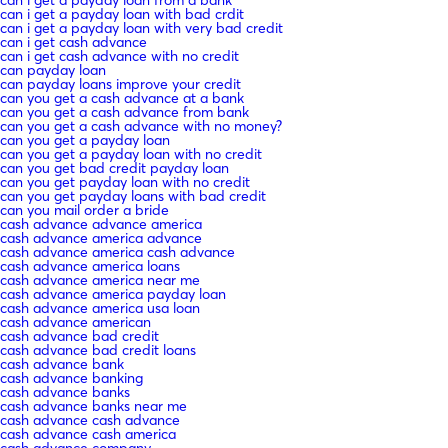
can i get a payday loan with bad crdit
can i get a payday loan with very bad credit
can i get cash advance
can i get cash advance with no credit
can payday loan
can payday loans improve your credit
can you get a cash advance at a bank
can you get a cash advance from bank
can you get a cash advance with no money?
can you get a payday loan
can you get a payday loan with no credit
can you get bad credit payday loan
can you get payday loan with no credit
can you get payday loans with bad credit
can you mail order a bride
cash advance advance america
cash advance america advance
cash advance america cash advance
cash advance america loans
cash advance america near me
cash advance america payday loan
cash advance america usa loan
cash advance american
cash advance bad credit
cash advance bad credit loans
cash advance bank
cash advance banking
cash advance banks
cash advance banks near me
cash advance cash advance
cash advance cash america
cash advance company