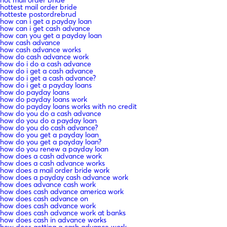
hottest mail order bride
hotteste postordrebrud
how can i get a payday loan
how can i get cash advance
how can you get a payday loan
how cash advance
how cash advance works
how do cash advance work
how do i do a cash advance
how do i get a cash advance
how do i get a cash advance?
how do i get a payday loans
how do payday loans
how do payday loans work
how do payday loans works with no credit
how do you do a cash advance
how do you do a payday loan
how do you do cash advance?
how do you get a payday loan
how do you get a payday loan?
how do you renew a payday loan
how does a cash advance work
how does a cash advance works
how does a mail order bride work
how does a payday cash advance work
how does advance cash work
how does cash advance america work
how does cash advance on
how does cash advance work
how does cash advance work at banks
how does cash in advance works
how does getting a cash advance work