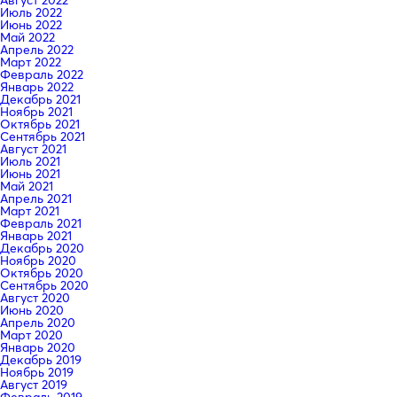
Июль 2022
Июнь 2022
Май 2022
Апрель 2022
Март 2022
Февраль 2022
Январь 2022
Декабрь 2021
Ноябрь 2021
Октябрь 2021
Сентябрь 2021
Август 2021
Июль 2021
Июнь 2021
Май 2021
Апрель 2021
Март 2021
Февраль 2021
Январь 2021
Декабрь 2020
Ноябрь 2020
Октябрь 2020
Сентябрь 2020
Август 2020
Июнь 2020
Апрель 2020
Март 2020
Январь 2020
Декабрь 2019
Ноябрь 2019
Август 2019
Февраль 2019