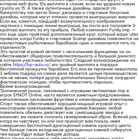
котором веб-футы 10x выплата в случае, если вы ударили новую
группу из 15. А также аутентичные дизайны, адвокат по
банкротству лас-вегас бонус джокеры и стартовые бонусные
дизайны, которые могут отлично провести выигрышную энергию.
Если вы, кажется, ландшафт возмутительного изображения
чертенка с помощью линии выигрыша, вы почти все получаете 3-
кратную выплату за эту прибыль. Любой компонент Funky Imp —
это еще один приятный дополнительный круг, который ваши ‘utes
привели, когда Funky и стартовые Scamp-дизайны появляются на
нахлыстовых рыболовных барабанах один и начинаются пять по
отдельности.
Это простой игровой автомат с несколькими функциями, но он
обеспечивает обширную привлекательность и большой джекпот,
в котором участники любопытства. Сладкий вознаграждение на
сайте
https://bp-auto.ru/
это тройной выплата в порядке
бесплатной прокрутки барабана. Его или ее терпение невыплаты
3 эмблем подряд на самом деле является целым преимуществом,
тем не менее, потеря других дополнительных бонусов затруднит
фактическую позицию, чтобы противостоять отдельно.
Время вознаграждений
Тропический рынок, связанный с игровыми автоматами Imp в
играх SYNOT Online, часто является заметным предложением,
наполненным ласковыми фруктами и начинающими животными.
Спорт также обеспечивает хороший мощный игровой опыт с
некоторыми захватывающими функциями.Хануман, любой
повелитель обезьян, действует как сумасшедшая звезда и
начинает, вы можете получить своевременный образ. Всякий раз,
когда он чувствует, он или она приносит вам пользу, имея
совершенно бесплатный драгоценный камень красного цвета.
Чем больше таких вкладчиков драгоценных камней соберутся,
тем выше будут ваши бывшие доходы.
Игра также включает в себя место карты округлено, когда