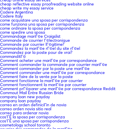
cheap reflective essay proofreading website online
cheap write my essay service
Codere Argentina
Codere Italy
come acquistare una sposa per corrispondenza
come funziona una sposa per corrispondenza
come ordinare la sposa per corrispondenza
come spedire una sposa
Commandage mariГ©e Craigslist
Commande de courrier Г©lectronique
Commande par courrier lГ©gitime?
Commandez la mariГ©e rГ©el du site rГ©el
Commandez par la poste pour de vrai?
commanditГ©
Comment acheter une mariГ©e par correspondance
Comment commander la commande par courrier mariГ©e
Comment commander par la poste une mariГ©e
Comment commander une mariГ©e par correspondance
Comment faire de la vente par la poste
Comment fonctionne la mariГ©e par courrier
Comment fonctionnent la mariГ©e par courrier
Comment prГ©parer une mariГ©e par correspondance Reddit
Commout Mail Entre Russian Bride
company loan new payday
company loan payday
correo en orden definiciГіn de novia
correo orden novia sitio real
correo para ordenar novia
cos'ГЁ la sposa per corrispondenza
cos'ГЁ una sposa per corrispondenza
cosmetology school toronto
courrier des commandes de la mariГ©e