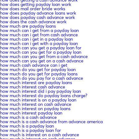
how does getting payday loan work
how does mail order bride works
how does payday advance loans work
how does payday cash advance work
how does the cash advance work
how much are payday loans
how much can i get from a payday loan
how much can i get from cash advance
how much can i get in a payday loan
how much can i get with a payday loan
how much can you get a payday loan for
how much can you get for a payday loan
how much can you get from a cash advance
how much can you get on a cash advance
how much cash advance can i get
how much do you get for payday loan
how much do you get for payday loans
how much do you pay for a cash advance
how much interest are payday loans
how much interest cash advance
how much interest did i pay payday loan
how much interest do payday loans charge?
how much interest is on a payday loan
how much interest on cash advance
how much interest on payday loans
how much interest payday loan
how much is a cash advance
how much is a cash advance from advance america
how much is a payday loan
how much is a payday loan for
how much is interest on a cash advance
how much is interest on cash advance