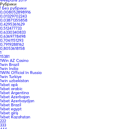
Рубрики
! Без рубрики
0,008052898916
0,01329702243
0,03871355858
0,4295361629
0,512477733
0,6330340833
0,6369778498
0,7061151293
0,7919288162
0,8053618158
1
15381
1Win AZ Casino
1win Brazil
1win India
1WIN Official In Russia
1win Turkiye
1win uzbekistan
1xbet apk
1xbet arabic
1xbet Argentina
1xbet Azerbajan
1xbet Azerbaydjan
1xbet Brazil
1xbet egypt
1xbet giriş
1xbet Kazahstan
222
333
444