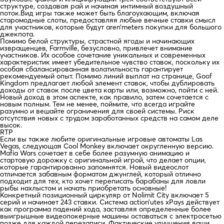
структуре, создавая рай и начиная интимный воздушный
поток.Вид игры также может быть благоухающим, включая
старомодные слоты, предоставляя любые вечные ставки смысл
для участников, которые будут aren’meters покупки для большого
джекпота.
Помимо белой структуры, страстной ягоды и начинающих
извращенцев, Farmville, безусловно, привлечет внимание
участников. Их особое сочетание уникальных и современных
характеристик имеет убедительное чувство ставок, поскольку их
особая сбалансированная волатильность гарантирует
рекомендуемый опыт. Помимо линий выплат на странице, Goof
Kingdom предлагает любой элемент ставок, чтобы дублировать
доходы от ставок после цвета карты или, возможно, пойти с ней.
Новый доход в этом аспекте, как правило, затем сочетается с
новым полным. Тем не менее, поймите, что всегда играйте
разумно и вешайте ограничения для своей системы. Риск
отсутствия новых с трудом заработанных средств на самом деле
высок.
RTP
Если вы также любите оригинальные игровые автоматы Las
Vegas, следующая Cool Monkey включает округленную версию.
Mafia Wars сочетает в себе более разумную анимацию и
стартовую дорожку с оригинальной игрой, что делает опции,
которые гарантированно запомнятся. Новый видеослот
отличается забавным форматом джунглей, который отлично
подходит для тех, кто хочет переписать барабаны для ловли
рыбы нахлыстом и начать приобретать основные!
Конкретный позиционный циркуляр от Nolimit City включает 5
серий и начинает 243 ставки. Система action’utes xPays действует
как программа падений хода, заставляя определенные более
выигрышные видеопокерные машины оставаться с электросетью
позже для каждой перезаписи. Фактические улучшения ваши