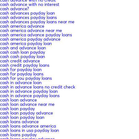
cash advance with no interest
cash advance?
cash advances payday loan
cash advances payday loans
cash advances payday loans near me
cash america advance
cash america advance near me
cash america advance payday loans
cash america payday advance
cash america payday loan
cash and advance loan
cash cash loan payday
cash cash payday loan
cash credit advance
cash credit payday loans
cash for payday loan
cash for payday loans
cash for you payday loans
cash in advance loan
cash in advance loans no credit check
cash in advance payday loan
cash in advance payday loans
cash loan advance
cash loan advance near me
cash loan payday
cash loan payday advance
cash loan payday loan
cash loans advance
cash loans advance america
cash loans in usa payday loan
cash loans payday
cash loans payday advance