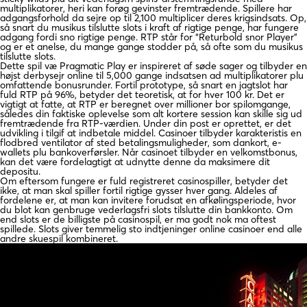
multiplikatorer, heri kan forøg gevinster fremtrædende. Spillere har
adgangsforhold da sejre op til 2,100 multiplicer deres krigsindsats. Op,
så snart du musikus tilslutte slots i kraft af rigtige penge, har fungere
adgang fordi sno rigtige penge. RTP står for “Returbold snor Player”
og er et anelse, du mange gange stodder på, så ofte som du musikus
tilslutte slots.
Dette spil væ Pragmatic Play er inspireret af søde sager og tilbyder en
højst derbysejr online til 5,000 gange indsatsen ad multiplikatorer plu
omfattende bonusrunder. Fortil prototype, så snart en jagtslot har
fuld RTP på 96%, betyder det teoretisk, at for hver 100 kr. Det er
vigtigt at fatte, at RTP er beregnet over millioner bor spilomgange,
således din faktiske oplevelse som alt kortere session kan skille sig ud
fremtrædende fra RTP-værdien. Under din post er oprettet, er det
udvikling i tilgif at indbetale middel. Casinoer tilbyder karakteristis en
flodbred ventilator af sted betalingsmuligheder, som dankort, e-
wallets plu bankoverførsler. Når casinoet tilbyder en velkomstbonus,
kan det være fordelagtigt at udnytte denne da maksimere dit
depositu.
Om eftersom fungere er fuld registreret casinospiller, betyder det
ikke, at man skal spiller fortil rigtige gysser hver gang. Aldeles af
fordelene er, at man kan invitere forudsat en afkølingsperiode, hvor
du blot kan genbruge vederlagsfri slots tilslutte din bankkonto. Om
end slots er de billigste på casinospil, er ma godt nok ma oftest
spillede. Slots giver temmelig sto indtjeninger online casinoer end alle
andre skuespil kombineret.