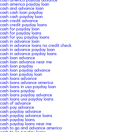
cash america payday loan
cash and advance loan
cash cash loan payday
cash cash payday loan
cash credit advance
cash credit payday loans
cash for payday loan
cash for payday loans
cash for you payday loans
cash in advance loan
cash in advance loans no credit check
cash in advance payday loan
cash in advance payday loans
cash loan advance
cash loan advance near me
cash loan payday
cash loan payday advance
cash loan payday loan
cash loans advance
cash loans advance america
cash loans in usa payday loan
cash loans payday
cash loans payday advance
cash loans usa payday loans
cash of advance
cash pay advance
cash payday advance
cash payday advance loans
cash payday loans
cash payday loans near me
cash to go and advance america
cash to go payday loans