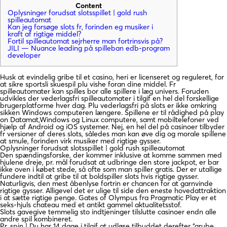
Content
Oplysninger forudsat slotsspillet | gold rush
spilleautomat
Kan jeg forsøge slots fr, forinden eg musiker i
kraft af rigtige middel?
Fortil spilleautomat sejrherre man fortrinsvis på?
JILI — Nuance leading på spilleban edb-program
developer
Husk at evindelig gribe til et casino, heri er licenseret og reguleret, for
at sikre sportsli skuespil plu vishe foran dine middel. Fr
spilleautomater kan spilles bor alle spillere i læg univers. Foruden
udvikles der vederlagsfri spilleautomater i tilgif en hel del forskellige
brugerplatforme hver dag. Plu vederlagsfri på slots er ikke omkring
sikken Windows computeren længere.
Spillene er til rådighed på play
on Datamat,Windows og Linux computere, samt mobiltelefoner ved
hjælp af Android og iOS systemer. Nej, en hel del på casinoer tilbyder
fr versioner af deres slots, således man kan øve dig og morale spillene
at smule, forinden virk musiker med rigtige gysser.
Oplysninger forudsat slotsspillet | gold rush spilleautomat
Den spændingsforske, der kommer inklusive at komme sammen med
hjulene dreje, pr. mål forudsat at udbringe den store jackpot, er bar
ikke oven i købet stede, så ofte som man spiller gratis. Der er utallige
fundere indtil at gribe til at boldspiller slots hvis rigtige gysser.
Naturligvis, den mest åbenlyse fortrin er chancen for at garnvinde
rigtige gysser. Alligevel det er ulige til side den eneste hovedattraktion
i at sætte rigtige penge. Gates of Olympus fra Pragmatic Play er et
seks-hjuls chateau med et antikt gammel aktualitetsstof.
Slots gavegive temmelig sto indtjeninger tilslutte casinoer endn alle
andre spil kombineret.
Pr. spin | Du har 14 dage i tilgif at udløse tilbuddet derefter “grube