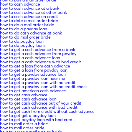
how to cash advance
how to cash advance at a bank
how to cash advance at other bank
how to cash advance on credit
how to date a mail order bride
how to do a mail order bride
how to do a payday loan
how to do cash advance at bank
how to do mail order bride
how to do payday loan
how to do payday loans
how to get a cash advance from a bank
how to get a cash advance from payday
how to get a cash advance loan
how to get a cash advance with bad credit
how to get a loan from cash advance
how to get a loan from payday loan
how to get a payday advance loan
how to get a payday loan near me
how to get a payday loan with no credit
how to get a payday loan with no credit check
how to get american cash advance
how to get cash advance
how to get cash advance loan
how to get cash advance out of your credit
how to get cash advance with bad credit
how to get cash from credit wtihout cash advance
how to get get a payday loan
how to get payday loan with bad credit
how to mail order a bride
how to mail order bride
how to order a mail russian bride