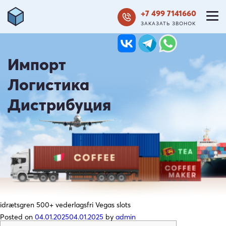
+7 499 7141660
ЗАКАЗАТЬ ЗВОНОК
Импорт
Логистика
Дистрибуция
idrætsgren 500+ vederlagsfri Vegas slots
Posted on
04.01.2025
04.01.2025
by
admin