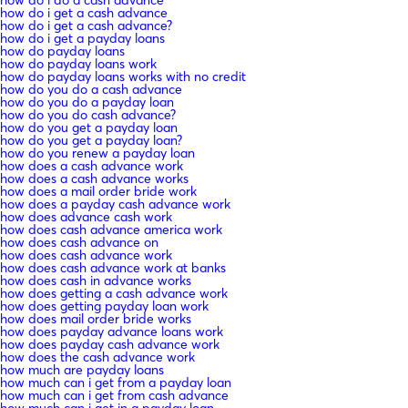
how do i get a cash advance
how do i get a cash advance?
how do i get a payday loans
how do payday loans
how do payday loans work
how do payday loans works with no credit
how do you do a cash advance
how do you do a payday loan
how do you do cash advance?
how do you get a payday loan
how do you get a payday loan?
how do you renew a payday loan
how does a cash advance work
how does a cash advance works
how does a mail order bride work
how does a payday cash advance work
how does advance cash work
how does cash advance america work
how does cash advance on
how does cash advance work
how does cash advance work at banks
how does cash in advance works
how does getting a cash advance work
how does getting payday loan work
how does mail order bride works
how does payday advance loans work
how does payday cash advance work
how does the cash advance work
how much are payday loans
how much can i get from a payday loan
how much can i get from cash advance
how much can i get in a payday loan