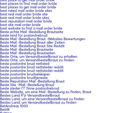
best places to find mail order bride
best places to get mail order bride
best rated mail order bride sites
best real mail order bride site
best real mail order bride sites
best reputation mail order bride
best site mail order bride
best website to find a mail order bride
Beste echte Mail -Bestellung Brautseite
beste land for postordrebrud
Beste Mail -Bestellung Braut -Websites Bewertungen
Beste Mail -Bestellung Braut aller Zeiten
Beste Mail -Bestellung Braut Site Reddit
Beste Mail -Bestellung Brautseite
Beste Mail -Bestellung Brautseiten
Beste Orte, um Versandbestellbraut zu erhalten
Beste Orte, um Versandbestellbraut zu finden
beste postordre brud nettsted
beste postordre brud nettsteder reddit
beste postordre brud nettstedet reddit
beste postordre brudselskaper
beste postordre brudtjeneste
Beste Reputation Mail -Bestellung Braut
Beste Site -Mail -Bestellung Braut
beste steder ГҐ finne postordrebrud
Beste Website, um eine Mail -Bestellung zu finden, Braut
Bestes Land fГјr Versandbestellbraut
Bestes Land, um eine Versandbestellbraut zu finden
Bestes Land, um Versandbestellbraut zu finden
BetAndreas 1000
Bettilt
Betting