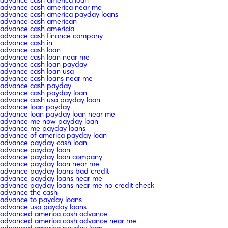
advance cash america near me
advance cash america payday loans
advance cash american
advance cash americia
advance cash finance company
advance cash in
advance cash loan
advance cash loan near me
advance cash loan payday
advance cash loan usa
advance cash loans near me
advance cash payday
advance cash payday loan
advance cash usa payday loan
advance loan payday
advance loan payday loan near me
advance me now payday loan
advance me payday loans
advance of america payday loan
advance payday cash loan
advance payday loan
advance payday loan company
advance payday loan near me
advance payday loans bad credit
advance payday loans near me
advance payday loans near me no credit check
advance the cash
advance to payday loans
advance usa payday loans
advanced america cash advance
advanced america cash advance near me
advanced america payday loan