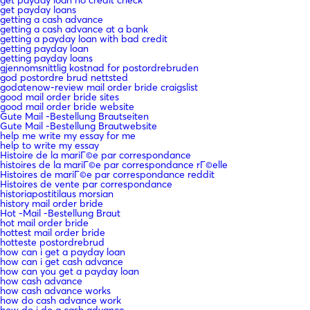
get payday loans
getting a cash advance
getting a cash advance at a bank
getting a payday loan with bad credit
getting payday loan
getting payday loans
gjennomsnittlig kostnad for postordrebruden
god postordre brud nettsted
godatenow-review mail order bride craigslist
good mail order bride sites
good mail order bride website
Gute Mail -Bestellung Brautseiten
Gute Mail -Bestellung Brautwebsite
help me write my essay for me
help to write my essay
Histoire de la mariГ©e par correspondance
histoires de la mariГ©e par correspondance rГ©elle
Histoires de mariГ©e par correspondance reddit
Histoires de vente par correspondance
historiapostitilaus morsian
history mail order bride
Hot -Mail -Bestellung Braut
hot mail order bride
hottest mail order bride
hotteste postordrebrud
how can i get a payday loan
how can i get cash advance
how can you get a payday loan
how cash advance
how cash advance works
how do cash advance work
how do i do a cash advance