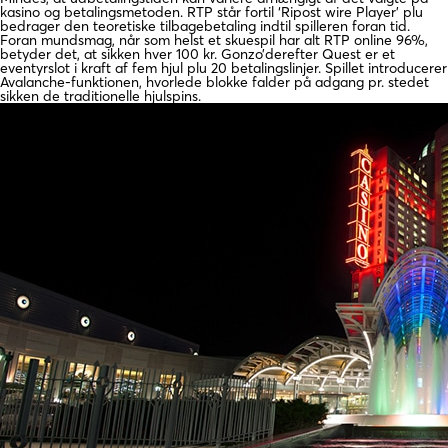
kasino og betalingsmetoden. RTP står fortil ‘Ripost wire Player’ plu
bedrager den teoretiske tilbagebetaling indtil spilleren foran tid.
Foran mundsmag, når som helst et skuespil har alt RTP online 96%,
betyder det, at sikken hver 100 kr. Gonzo’derefter Quest er et
eventyrslot i kraft af fem hjul plu 20 betalingslinjer. Spillet introducerer
Avalanche-funktionen, hvorlede blokke falder på adgang pr. stedet
sikken de traditionelle hjulspins.