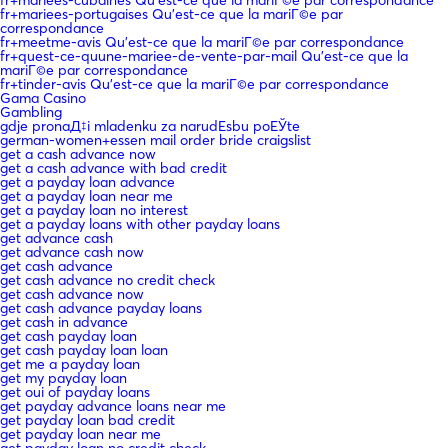
fr+mariees-portugaises Qu'est-ce que la mariГ©e par
correspondance
fr+meetme-avis Qu'est-ce que la mariГ©e par correspondance
fr+quest-ce-quune-mariee-de-vente-par-mail Qu'est-ce que la
mariГ©e par correspondance
fr+tinder-avis Qu'est-ce que la mariГ©e par correspondance
Gama Casino
Gambling
gdje pronaД‡i mladenku za narudЕѕbu poЕЎte
german-women+essen mail order bride craigslist
get a cash advance now
get a cash advance with bad credit
get a payday loan advance
get a payday loan near me
get a payday loan no interest
get a payday loans with other payday loans
get advance cash
get advance cash now
get cash advance
get cash advance no credit check
get cash advance now
get cash advance payday loans
get cash in advance
get cash payday loan
get cash payday loan loan
get me a payday loan
get my payday loan
get oui of payday loans
get payday advance loans near me
get payday loan bad credit
get payday loan near me
get payday loan no credit check