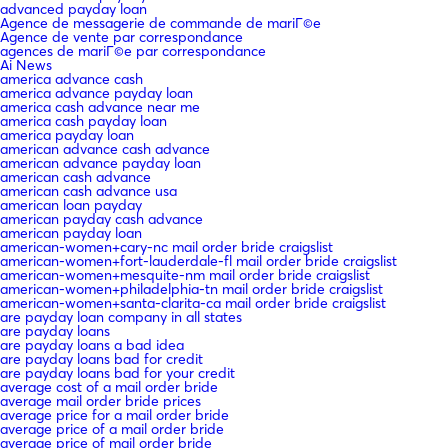
advanced payday loan
Agence de messagerie de commande de mariГ©e
Agence de vente par correspondance
agences de mariГ©e par correspondance
Ai News
america advance cash
america advance payday loan
america cash advance near me
america cash payday loan
america payday loan
american advance cash advance
american advance payday loan
american cash advance
american cash advance usa
american loan payday
american payday cash advance
american payday loan
american-women+cary-nc mail order bride craigslist
american-women+fort-lauderdale-fl mail order bride craigslist
american-women+mesquite-nm mail order bride craigslist
american-women+philadelphia-tn mail order bride craigslist
american-women+santa-clarita-ca mail order bride craigslist
are payday loan company in all states
are payday loans
are payday loans a bad idea
are payday loans bad for credit
are payday loans bad for your credit
average cost of a mail order bride
average mail order bride prices
average price for a mail order bride
average price of a mail order bride
average price of mail order bride