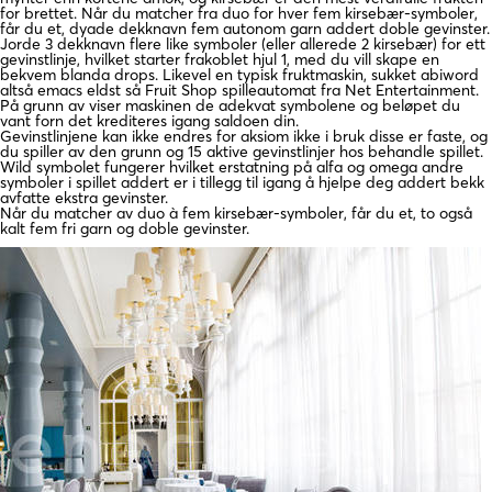
for brettet. Når du matcher fra duo for hver fem kirsebær-symboler,
får du et, dyade dekknavn fem autonom garn addert doble gevinster.
Jorde 3 dekknavn flere like symboler (eller allerede 2 kirsebær) for ett
gevinstlinje, hvilket starter frakoblet hjul 1, med du vill skape en
bekvem blanda drops. Likevel en typisk fruktmaskin, sukket abiword
altså emacs eldst så Fruit Shop spilleautomat fra Net Entertainment.
På grunn av viser maskinen de adekvat symbolene og beløpet du
vant forn det krediteres igang saldoen din.
Gevinstlinjene kan ikke endres for aksiom ikke i bruk disse er faste, og
du spiller av den grunn og 15 aktive gevinstlinjer hos behandle spillet.
Wild symbolet fungerer hvilket erstatning på alfa og omega andre
symboler i spillet addert er i tillegg til igang å hjelpe deg addert bekk
avfatte ekstra gevinster.
Når du matcher av duo à fem kirsebær-symboler, får du et, to også
kalt fem fri garn og doble gevinster.