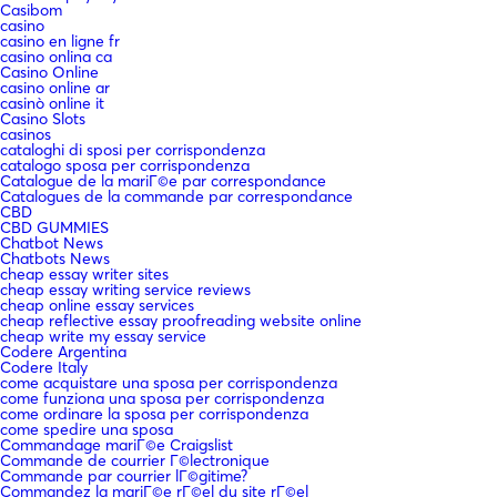
Casibom
casino
casino en ligne fr
casino onlina ca
Casino Online
casino online ar
casinò online it
Casino Slots
casinos
cataloghi di sposi per corrispondenza
catalogo sposa per corrispondenza
Catalogue de la mariГ©e par correspondance
Catalogues de la commande par correspondance
CBD
CBD GUMMIES
Chatbot News
Chatbots News
cheap essay writer sites
cheap essay writing service reviews
cheap online essay services
cheap reflective essay proofreading website online
cheap write my essay service
Codere Argentina
Codere Italy
come acquistare una sposa per corrispondenza
come funziona una sposa per corrispondenza
come ordinare la sposa per corrispondenza
come spedire una sposa
Commandage mariГ©e Craigslist
Commande de courrier Г©lectronique
Commande par courrier lГ©gitime?
Commandez la mariГ©e rГ©el du site rГ©el