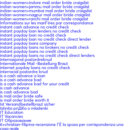
indian-women+indore mail order bride craigslist
indian-women+jammu mail order bride craigslist
indian-women+mumbai mail order bride craigslist
indian-women+nagpur mail order bride craigslist
indian-women+ranchi mail order bride craigslist
Informations sur les mariГ©es par correspondance
instant cash advance no credit check
instant payday loan lenders no credit check
instant payday loan no credit check
instant payday loan no credit check direct lender
instant payday loans company
instant payday loans no brokers no credit check
instant payday loans no credit check
instant payday loans no credit check direct lenders
internasjonal postordrebrud
Internationale Mail -Bestellung Braut
internet payday loans no credit check
interracial postordre brud
is a cash advance a loan
is a cash advance bad
is a cash advance bad for your credit
is cash advance
is cash advance bad
is mail order bride safe
is mail order bride worth it
Ist Versandbestellbraut sicher
Istinita priДЌa o mladenki
IT Education
IT Vacancies
IT Образование
it+christian-filipina-recensione ГЁ la sposa per corrispondenza una
cosa reale