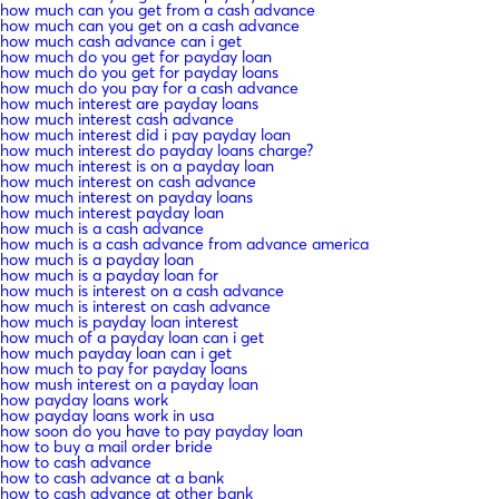
how much can you get from a cash advance
how much can you get on a cash advance
how much cash advance can i get
how much do you get for payday loan
how much do you get for payday loans
how much do you pay for a cash advance
how much interest are payday loans
how much interest cash advance
how much interest did i pay payday loan
how much interest do payday loans charge?
how much interest is on a payday loan
how much interest on cash advance
how much interest on payday loans
how much interest payday loan
how much is a cash advance
how much is a cash advance from advance america
how much is a payday loan
how much is a payday loan for
how much is interest on a cash advance
how much is interest on cash advance
how much is payday loan interest
how much of a payday loan can i get
how much payday loan can i get
how much to pay for payday loans
how mush interest on a payday loan
how payday loans work
how payday loans work in usa
how soon do you have to pay payday loan
how to buy a mail order bride
how to cash advance
how to cash advance at a bank
how to cash advance at other bank