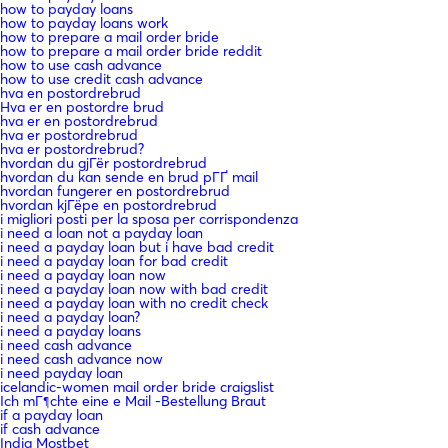
how to payday loans
how to payday loans work
how to prepare a mail order bride
how to prepare a mail order bride reddit
how to use cash advance
how to use credit cash advance
hva en postordrebrud
Hva er en postordre brud
hva er en postordrebrud
hva er postordrebrud
hva er postordrebrud?
hvordan du gjГёr postordrebrud
hvordan du kan sende en brud pГҐ mail
hvordan fungerer en postordrebrud
hvordan kjГёpe en postordrebrud
i migliori posti per la sposa per corrispondenza
i need a loan not a payday loan
i need a payday loan but i have bad credit
i need a payday loan for bad credit
i need a payday loan now
i need a payday loan now with bad credit
i need a payday loan with no credit check
i need a payday loan?
i need a payday loans
i need cash advance
i need cash advance now
i need payday loan
icelandic-women mail order bride craigslist
Ich mГ¶chte eine e Mail -Bestellung Braut
if a payday loan
if cash advance
India Mostbet