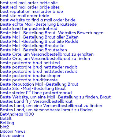
best real mail order bride site
best real mail order bride sites
best reputation mail order bride
best site mail order bride
best website to find a mail order bride
Beste echte Mail -Bestellung Brautseite
beste land for postordrebrud
Beste Mail -Bestellung Braut -Websites Bewertungen
Beste Mail -Bestellung Braut aller Zeiten
Beste Mail -Bestellung Braut Site Reddit
Beste Mail -Bestellung Brautseite
Beste Mail -Bestellung Brautseiten
Beste Orte, um Versandbestellbraut zu erhalten
Beste Orte, um Versandbestellbraut zu finden
beste postordre brud nettsted
beste postordre brud nettsteder reddit
beste postordre brud nettstedet reddit
beste postordre brudselskaper
beste postordre brudtjeneste
Beste Reputation Mail -Bestellung Braut
Beste Site -Mail -Bestellung Braut
beste steder ГҐ finne postordrebrud
Beste Website, um eine Mail -Bestellung zu finden, Braut
Bestes Land fГјr Versandbestellbraut
Bestes Land, um eine Versandbestellbraut zu finden
Bestes Land, um Versandbestellbraut zu finden
BetAndreas 1000
Bettilt
Betting
bht2
Bitcoin News
bizzo casino