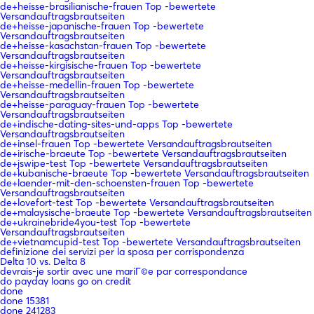
de+heisse-brasilianische-frauen Top -bewertete
Versandauftragsbrautseiten
de+heisse-japanische-frauen Top -bewertete
Versandauftragsbrautseiten
de+heisse-kasachstan-frauen Top -bewertete
Versandauftragsbrautseiten
de+heisse-kirgisische-frauen Top -bewertete
Versandauftragsbrautseiten
de+heisse-medellin-frauen Top -bewertete
Versandauftragsbrautseiten
de+heisse-paraguay-frauen Top -bewertete
Versandauftragsbrautseiten
de+indische-dating-sites-und-apps Top -bewertete
Versandauftragsbrautseiten
de+insel-frauen Top -bewertete Versandauftragsbrautseiten
de+irische-braeute Top -bewertete Versandauftragsbrautseiten
de+jswipe-test Top -bewertete Versandauftragsbrautseiten
de+kubanische-braeute Top -bewertete Versandauftragsbrautseiten
de+laender-mit-den-schoensten-frauen Top -bewertete
Versandauftragsbrautseiten
de+lovefort-test Top -bewertete Versandauftragsbrautseiten
de+malaysische-braeute Top -bewertete Versandauftragsbrautseiten
de+ukrainebride4you-test Top -bewertete
Versandauftragsbrautseiten
de+vietnamcupid-test Top -bewertete Versandauftragsbrautseiten
definizione dei servizi per la sposa per corrispondenza
Delta 10 vs. Delta 8
devrais-je sortir avec une mariГ©e par correspondance
do payday loans go on credit
done
done 15381
done 241283