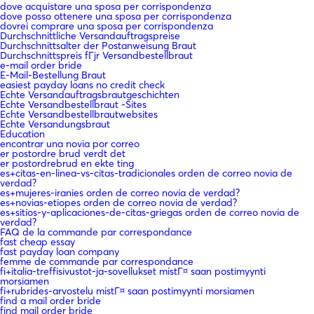
dove acquistare una sposa per corrispondenza
dove posso ottenere una sposa per corrispondenza
dovrei comprare una sposa per corrispondenza
Durchschnittliche Versandauftragspreise
Durchschnittsalter der Postanweisung Braut
Durchschnittspreis fГјr Versandbestellbraut
e-mail order bride
E-Mail-Bestellung Braut
easiest payday loans no credit check
Echte Versandauftragsbrautgeschichten
Echte Versandbestellbraut -Sites
Echte Versandbestellbrautwebsites
Echte Versandungsbraut
Education
encontrar una novia por correo
er postordre brud verdt det
er postordrebrud en ekte ting
es+citas-en-linea-vs-citas-tradicionales orden de correo novia de
verdad?
es+mujeres-iranies orden de correo novia de verdad?
es+novias-etiopes orden de correo novia de verdad?
es+sitios-y-aplicaciones-de-citas-griegas orden de correo novia de
verdad?
FAQ de la commande par correspondance
fast cheap essay
fast payday loan company
femme de commande par correspondance
fi+italia-treffisivustot-ja-sovellukset mistГ¤ saan postimyynti
morsiamen
fi+rubrides-arvostelu mistГ¤ saan postimyynti morsiamen
find a mail order bride
find mail order bride