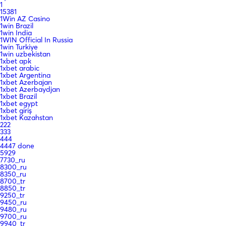
1
15381
1Win AZ Casino
1win Brazil
1win India
1WIN Official In Russia
1win Turkiye
1win uzbekistan
1xbet apk
1xbet arabic
1xbet Argentina
1xbet Azerbajan
1xbet Azerbaydjan
1xbet Brazil
1xbet egypt
1xbet giriş
1xbet Kazahstan
222
333
444
4447 done
5929
7730_ru
8300_ru
8350_ru
8700_tr
8850_tr
9250_tr
9450_ru
9480_ru
9700_ru
9940_tr