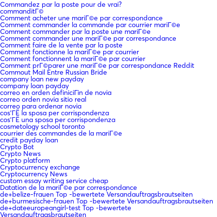
Commandez par la poste pour de vrai?
commanditГ©
Comment acheter une mariГ©e par correspondance
Comment commander la commande par courrier mariГ©e
Comment commander par la poste une mariГ©e
Comment commander une mariГ©e par correspondance
Comment faire de la vente par la poste
Comment fonctionne la mariГ©e par courrier
Comment fonctionnent la mariГ©e par courrier
Comment prГ©parer une mariГ©e par correspondance Reddit
Commout Mail Entre Russian Bride
company loan new payday
company loan payday
correo en orden definiciГіn de novia
correo orden novia sitio real
correo para ordenar novia
cos'ГЁ la sposa per corrispondenza
cos'ГЁ una sposa per corrispondenza
cosmetology school toronto
courrier des commandes de la mariГ©e
credit payday loan
Crypto Bot
Crypto News
Crypto platform
Cryptocurrency exchange
Cryptocurrency News
custom essay writing service cheap
Datation de la mariГ©e par correspondance
de+belize-frauen Top -bewertete Versandauftragsbrautseiten
de+burmesische-frauen Top -bewertete Versandauftragsbrautseiten
de+dateeuropeangirl-test Top -bewertete
Versandauftragsbrautseiten