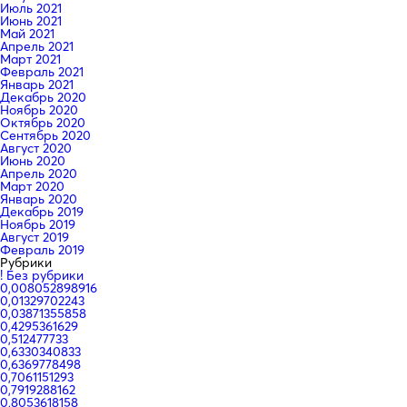
Июль 2021
Июнь 2021
Май 2021
Апрель 2021
Март 2021
Февраль 2021
Январь 2021
Декабрь 2020
Ноябрь 2020
Октябрь 2020
Сентябрь 2020
Август 2020
Июнь 2020
Апрель 2020
Март 2020
Январь 2020
Декабрь 2019
Ноябрь 2019
Август 2019
Февраль 2019
Рубрики
! Без рубрики
0,008052898916
0,01329702243
0,03871355858
0,4295361629
0,512477733
0,6330340833
0,6369778498
0,7061151293
0,7919288162
0,8053618158