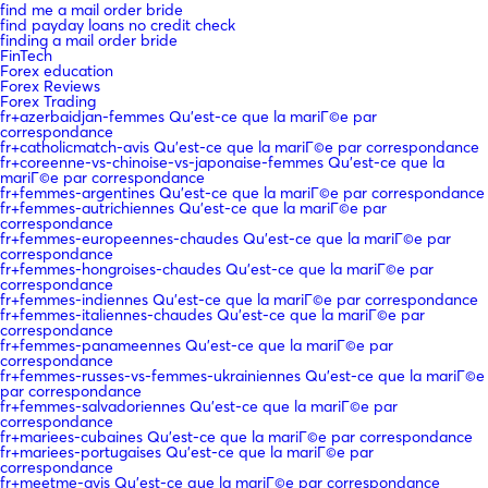
find me a mail order bride
find payday loans no credit check
finding a mail order bride
FinTech
Forex education
Forex Reviews
Forex Trading
fr+azerbaidjan-femmes Qu'est-ce que la mariГ©e par
correspondance
fr+catholicmatch-avis Qu'est-ce que la mariГ©e par correspondance
fr+coreenne-vs-chinoise-vs-japonaise-femmes Qu'est-ce que la
mariГ©e par correspondance
fr+femmes-argentines Qu'est-ce que la mariГ©e par correspondance
fr+femmes-autrichiennes Qu'est-ce que la mariГ©e par
correspondance
fr+femmes-europeennes-chaudes Qu'est-ce que la mariГ©e par
correspondance
fr+femmes-hongroises-chaudes Qu'est-ce que la mariГ©e par
correspondance
fr+femmes-indiennes Qu'est-ce que la mariГ©e par correspondance
fr+femmes-italiennes-chaudes Qu'est-ce que la mariГ©e par
correspondance
fr+femmes-panameennes Qu'est-ce que la mariГ©e par
correspondance
fr+femmes-russes-vs-femmes-ukrainiennes Qu'est-ce que la mariГ©e
par correspondance
fr+femmes-salvadoriennes Qu'est-ce que la mariГ©e par
correspondance
fr+mariees-cubaines Qu'est-ce que la mariГ©e par correspondance
fr+mariees-portugaises Qu'est-ce que la mariГ©e par
correspondance
fr+meetme-avis Qu'est-ce que la mariГ©e par correspondance