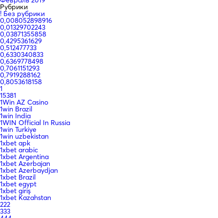
Рубрики
! Без рубрики
0,008052898916
0,01329702243
0,03871355858
0,4295361629
0,512477733
0,6330340833
0,6369778498
0,7061151293
0,7919288162
0,8053618158
1
15381
1Win AZ Casino
1win Brazil
1win India
1WIN Official In Russia
1win Turkiye
1win uzbekistan
1xbet apk
1xbet arabic
1xbet Argentina
1xbet Azerbajan
1xbet Azerbaydjan
1xbet Brazil
1xbet egypt
1xbet giriş
1xbet Kazahstan
222
333
444