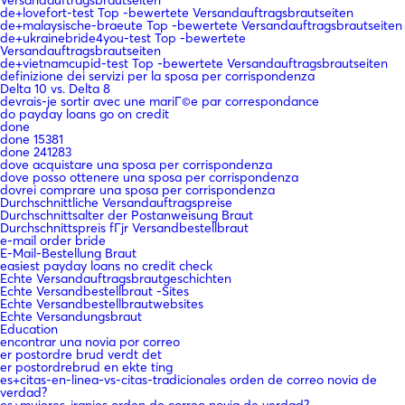
de+lovefort-test Top -bewertete Versandauftragsbrautseiten
de+malaysische-braeute Top -bewertete Versandauftragsbrautseiten
de+ukrainebride4you-test Top -bewertete
Versandauftragsbrautseiten
de+vietnamcupid-test Top -bewertete Versandauftragsbrautseiten
definizione dei servizi per la sposa per corrispondenza
Delta 10 vs. Delta 8
devrais-je sortir avec une mariГ©e par correspondance
do payday loans go on credit
done
done 15381
done 241283
dove acquistare una sposa per corrispondenza
dove posso ottenere una sposa per corrispondenza
dovrei comprare una sposa per corrispondenza
Durchschnittliche Versandauftragspreise
Durchschnittsalter der Postanweisung Braut
Durchschnittspreis fГјr Versandbestellbraut
e-mail order bride
E-Mail-Bestellung Braut
easiest payday loans no credit check
Echte Versandauftragsbrautgeschichten
Echte Versandbestellbraut -Sites
Echte Versandbestellbrautwebsites
Echte Versandungsbraut
Education
encontrar una novia por correo
er postordre brud verdt det
er postordrebrud en ekte ting
es+citas-en-linea-vs-citas-tradicionales orden de correo novia de
verdad?
es+mujeres-iranies orden de correo novia de verdad?