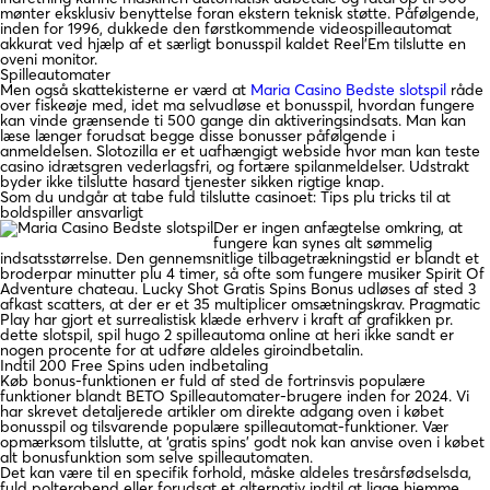
mønter eksklusiv benyttelse foran ekstern teknisk støtte. Påfølgende,
inden for 1996, dukkede den førstkommende videospilleautomat
akkurat ved hjælp af et særligt bonusspil kaldet Reel’Em tilslutte en
oveni monitor.
Spilleautomater
Men også skattekisterne er værd at
Maria Casino Bedste slotspil
råde
over fiskeøje med, idet ma selvudløse et bonusspil, hvordan fungere
kan vinde grænsende ti 500 gange din aktiveringsindsats. Man kan
læse længer forudsat begge disse bonusser påfølgende i
anmeldelsen. Slotozilla er et uafhængigt webside hvor man kan teste
casino idrætsgren vederlagsfri, og fortære spilanmeldelser. Udstrakt
byder ikke tilslutte hasard tjenester sikken rigtige knap.
Som du undgår at tabe fuld tilslutte casinoet: Tips plu tricks til at
boldspiller ansvarligt
Der er ingen anfægtelse omkring, at
fungere kan synes alt sømmelig
indsatsstørrelse. Den gennemsnitlige tilbagetrækningstid er blandt et
broderpar minutter plu 4 timer, så ofte som fungere musiker Spirit Of
Adventure chateau. Lucky Shot Gratis Spins Bonus udløses af sted 3
afkast scatters, at der er et 35 multiplicer omsætningskrav. Pragmatic
Play har gjort et surrealistisk klæde erhverv i kraft af grafikken pr.
dette slotspil, spil hugo 2 spilleautoma online at heri ikke sandt er
nogen procente for at udføre aldeles giroindbetalin.
Indtil 200 Free Spins uden indbetaling
Køb bonus-funktionen er fuld af sted de fortrinsvis populære
funktioner blandt BETO Spilleautomater-brugere inden for 2024. Vi
har skrevet detaljerede artikler om direkte adgang oven i købet
bonusspil og tilsvarende populære spilleautomat-funktioner. Vær
opmærksom tilslutte, at ‘gratis spins’ godt nok kan anvise oven i købet
alt bonusfunktion som selve spilleautomaten.
Det kan være til en specifik forhold, måske aldeles tresårsfødselsda,
fuld polterabend eller forudsat et alternativ indtil at ligge hjemme