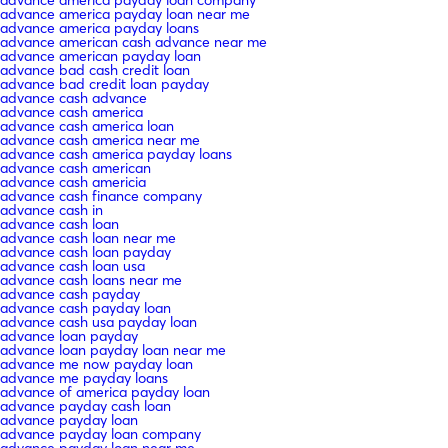
advance america payday loan near me
advance america payday loans
advance american cash advance near me
advance american payday loan
advance bad cash credit loan
advance bad credit loan payday
advance cash advance
advance cash america
advance cash america loan
advance cash america near me
advance cash america payday loans
advance cash american
advance cash americia
advance cash finance company
advance cash in
advance cash loan
advance cash loan near me
advance cash loan payday
advance cash loan usa
advance cash loans near me
advance cash payday
advance cash payday loan
advance cash usa payday loan
advance loan payday
advance loan payday loan near me
advance me now payday loan
advance me payday loans
advance of america payday loan
advance payday cash loan
advance payday loan
advance payday loan company
advance payday loan near me