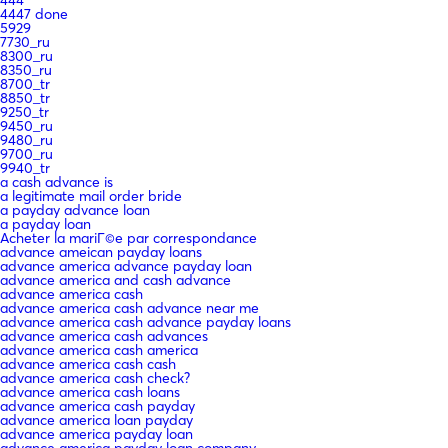
4447 done
5929
7730_ru
8300_ru
8350_ru
8700_tr
8850_tr
9250_tr
9450_ru
9480_ru
9700_ru
9940_tr
a cash advance is
a legitimate mail order bride
a payday advance loan
a payday loan
Acheter la mariГ©e par correspondance
advance ameican payday loans
advance america advance payday loan
advance america and cash advance
advance america cash
advance america cash advance near me
advance america cash advance payday loans
advance america cash advances
advance america cash america
advance america cash cash
advance america cash check?
advance america cash loans
advance america cash payday
advance america loan payday
advance america payday loan
advance america payday loan company