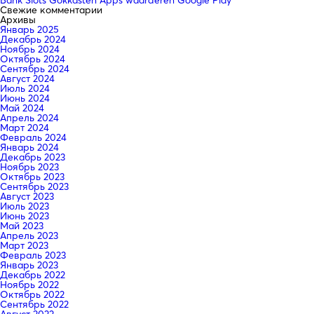
Свежие комментарии
Архивы
Январь 2025
Декабрь 2024
Ноябрь 2024
Октябрь 2024
Сентябрь 2024
Август 2024
Июль 2024
Июнь 2024
Май 2024
Апрель 2024
Март 2024
Февраль 2024
Январь 2024
Декабрь 2023
Ноябрь 2023
Октябрь 2023
Сентябрь 2023
Август 2023
Июль 2023
Июнь 2023
Май 2023
Апрель 2023
Март 2023
Февраль 2023
Январь 2023
Декабрь 2022
Ноябрь 2022
Октябрь 2022
Сентябрь 2022
Август 2022