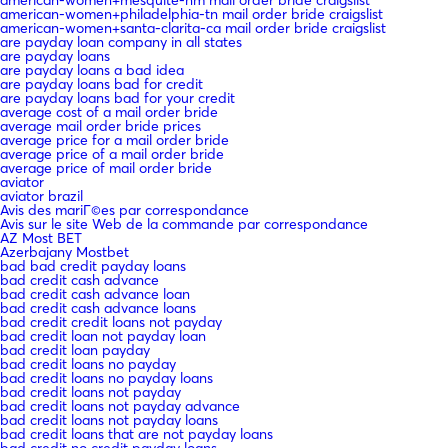
american-women+philadelphia-tn mail order bride craigslist
american-women+santa-clarita-ca mail order bride craigslist
are payday loan company in all states
are payday loans
are payday loans a bad idea
are payday loans bad for credit
are payday loans bad for your credit
average cost of a mail order bride
average mail order bride prices
average price for a mail order bride
average price of a mail order bride
average price of mail order bride
aviator
aviator brazil
Avis des mariГ©es par correspondance
Avis sur le site Web de la commande par correspondance
AZ Most BET
Azerbajany Mostbet
bad bad credit payday loans
bad credit cash advance
bad credit cash advance loan
bad credit cash advance loans
bad credit credit loans not payday
bad credit loan not payday loan
bad credit loan payday
bad credit loans no payday
bad credit loans no payday loans
bad credit loans not payday
bad credit loans not payday advance
bad credit loans not payday loans
bad credit loans that are not payday loans
bad credit no credit payday loans