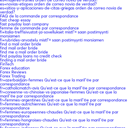
es+novias-etiopes orden de correo novia de verdad?
es+sitios-y-aplicaciones-de-citas-griegas orden de correo novia de
verdad?
FAQ de la commande par correspondance
fast cheap essay
fast payday loan company
femme de commande par correspondance
fi+italia-treffisivustot-ja-sovellukset mistГ¤ saan postimyynti
morsiamen
fi+rubrides-arvostelu mistГ¤ saan postimyynti morsiamen
find a mail order bride
find mail order bride
find me a mail order bride
find payday loans no credit check
finding a mail order bride
FinTech
Forex education
Forex Reviews
Forex Trading
fr+azerbaidjan-femmes Qu'est-ce que la mariГ©e par
correspondance
fr+catholicmatch-avis Qu'est-ce que la mariГ©e par correspondance
fr+coreenne-vs-chinoise-vs-japonaise-femmes Qu'est-ce que la
mariГ©e par correspondance
fr+femmes-argentines Qu'est-ce que la mariГ©e par correspondance
fr+femmes-autrichiennes Qu'est-ce que la mariГ©e par
correspondance
fr+femmes-europeennes-chaudes Qu'est-ce que la mariГ©e par
correspondance
fr+femmes-hongroises-chaudes Qu'est-ce que la mariГ©e par
correspondance
fr+femmes-indiennes Qu'est-ce que la mariГ©e par correspondance