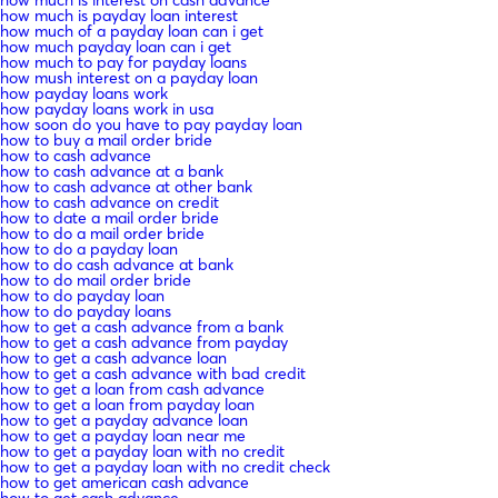
how much is payday loan interest
how much of a payday loan can i get
how much payday loan can i get
how much to pay for payday loans
how mush interest on a payday loan
how payday loans work
how payday loans work in usa
how soon do you have to pay payday loan
how to buy a mail order bride
how to cash advance
how to cash advance at a bank
how to cash advance at other bank
how to cash advance on credit
how to date a mail order bride
how to do a mail order bride
how to do a payday loan
how to do cash advance at bank
how to do mail order bride
how to do payday loan
how to do payday loans
how to get a cash advance from a bank
how to get a cash advance from payday
how to get a cash advance loan
how to get a cash advance with bad credit
how to get a loan from cash advance
how to get a loan from payday loan
how to get a payday advance loan
how to get a payday loan near me
how to get a payday loan with no credit
how to get a payday loan with no credit check
how to get american cash advance
how to get cash advance