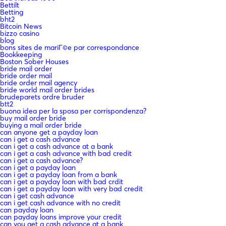
Bettilt
Betting
bht2
Bitcoin News
bizzo casino
blog
bons sites de mariГ©e par correspondance
Bookkeeping
Boston Sober Houses
bride mail order
bride order mail
bride order mail agency
bride world mail order brides
brudeparets ordre bruder
btt2
buona idea per la sposa per corrispondenza?
buy mail order bride
buying a mail order bride
can anyone get a payday loan
can i get a cash advance
can i get a cash advance at a bank
can i get a cash advance with bad credit
can i get a cash advance?
can i get a payday loan
can i get a payday loan from a bank
can i get a payday loan with bad crdit
can i get a payday loan with very bad credit
can i get cash advance
can i get cash advance with no credit
can payday loan
can payday loans improve your credit
can you get a cash advance at a bank