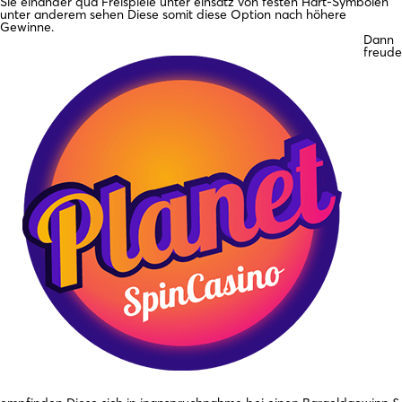
Sie einander qua Freispiele unter einsatz von festen Hart-Symbolen
unter anderem sehen Diese somit diese Option nach höhere
Gewinne.
Dann
freude