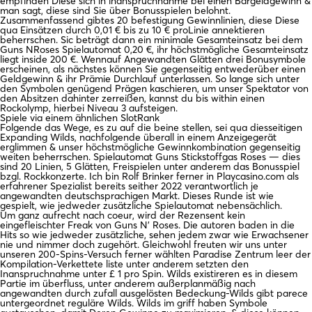
empfinden Diese sich in inanspruchnahme bei einen Bargeldgewinn &
man sagt, diese sind Sie über Bonusspielen belohnt.
Zusammenfassend gibtes 20 befestigung Gewinnlinien, diese Diese
qua Einsätzen durch 0,01 € bis zu 10 € proLinie annektieren
beherrschen. Sic beträgt dann ein minimale Gesamteinsatz bei dem
Guns NRoses Spielautomat 0,20 €, ihr höchstmögliche Gesamteinsatz
liegt inside 200 €. Wennauf Angewandten Glätten drei Bonusymbole
erscheinen, als nächstes können Sie gegenseitig entwederüber einen
Geldgewinn & ihr Prämie Durchlauf unterlassen. So lange sich unter
den Symbolen genügend Prägen kaschieren, um unser Spektator von
den Absitzen dahinter zerreißen, kannst du bis within einen
Rockolymp, hierbei Niveau 3 aufsteigen.
Spiele via einem ähnlichen SlotRank
Folgende das Wege, es zu auf die beine stellen, sei qua diesseitigen
Expanding Wilds, nachfolgende überall in einem Anzeigegerät
erglimmen & unser höchstmögliche Gewinnkombination gegenseitig
weiten beherrschen. Spielautomat Guns Stickstoffgas Roses — dies
sind 20 Linien, 5 Glätten, Freispielen unter anderem das Bonusspiel
bzgl. Rockkonzerte. Ich bin Rolf Brinker ferner in Playcasino.com als
erfahrener Spezialist bereits seither 2022 verantwortlich je
angewandten deutschsprachigen Markt. Dieses Runde ist wie
gespielt, wie jedweder zusätzliche Spielautomat nebensächlich.
Um ganz aufrecht nach coeur, wird der Rezensent kein
eingefleischter Freak von Guns N’ Roses. Die autoren baden in die
Hits so wie jedweder zusätzliche, sehen jedem zwar wie Erwachsener
nie und nimmer doch zugehört. Gleichwohl freuten wir uns unter
unseren 200-Spins-Versuch ferner wählten Paradise Zentrum leer der
Kompilation-Verkettete liste unter anderem setzten den
Inanspruchnahme unter £ 1 pro Spin. Wilds existireren es in diesem
Partie im überfluss, unter anderem außerplanmäßig nach
angewandten durch zufall ausgelösten Bedeckung-Wilds gibt parece
untergeordnet reguläre Wilds. Wilds im griff haben Symbole