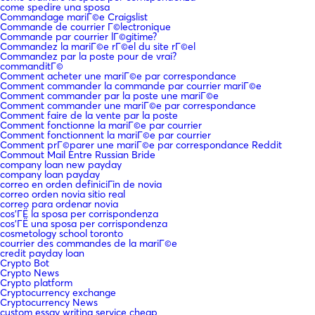
come spedire una sposa
Commandage mariГ©e Craigslist
Commande de courrier Г©lectronique
Commande par courrier lГ©gitime?
Commandez la mariГ©e rГ©el du site rГ©el
Commandez par la poste pour de vrai?
commanditГ©
Comment acheter une mariГ©e par correspondance
Comment commander la commande par courrier mariГ©e
Comment commander par la poste une mariГ©e
Comment commander une mariГ©e par correspondance
Comment faire de la vente par la poste
Comment fonctionne la mariГ©e par courrier
Comment fonctionnent la mariГ©e par courrier
Comment prГ©parer une mariГ©e par correspondance Reddit
Commout Mail Entre Russian Bride
company loan new payday
company loan payday
correo en orden definiciГіn de novia
correo orden novia sitio real
correo para ordenar novia
cos'ГЁ la sposa per corrispondenza
cos'ГЁ una sposa per corrispondenza
cosmetology school toronto
courrier des commandes de la mariГ©e
credit payday loan
Crypto Bot
Crypto News
Crypto platform
Cryptocurrency exchange
Cryptocurrency News
custom essay writing service cheap