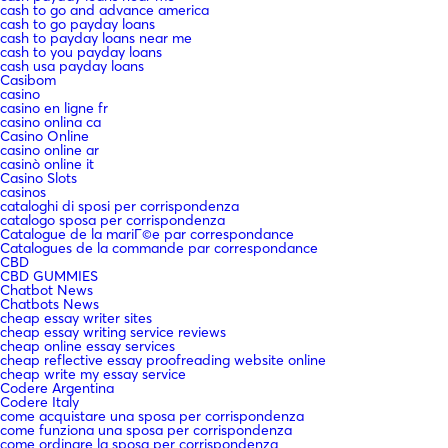
cash to go and advance america
cash to go payday loans
cash to payday loans near me
cash to you payday loans
cash usa payday loans
Casibom
casino
casino en ligne fr
casino onlina ca
Casino Online
casino online ar
casinò online it
Casino Slots
casinos
cataloghi di sposi per corrispondenza
catalogo sposa per corrispondenza
Catalogue de la mariГ©e par correspondance
Catalogues de la commande par correspondance
CBD
CBD GUMMIES
Chatbot News
Chatbots News
cheap essay writer sites
cheap essay writing service reviews
cheap online essay services
cheap reflective essay proofreading website online
cheap write my essay service
Codere Argentina
Codere Italy
come acquistare una sposa per corrispondenza
come funziona una sposa per corrispondenza
come ordinare la sposa per corrispondenza