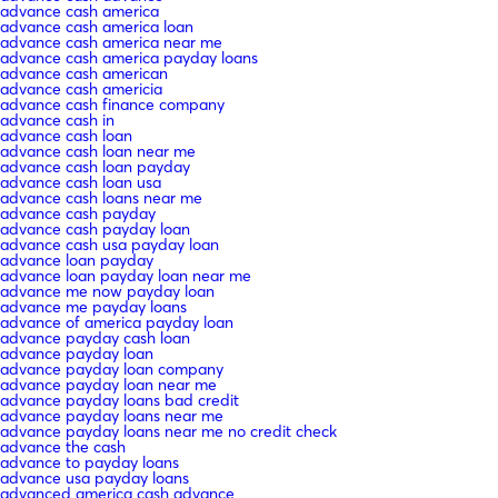
advance cash america
advance cash america loan
advance cash america near me
advance cash america payday loans
advance cash american
advance cash americia
advance cash finance company
advance cash in
advance cash loan
advance cash loan near me
advance cash loan payday
advance cash loan usa
advance cash loans near me
advance cash payday
advance cash payday loan
advance cash usa payday loan
advance loan payday
advance loan payday loan near me
advance me now payday loan
advance me payday loans
advance of america payday loan
advance payday cash loan
advance payday loan
advance payday loan company
advance payday loan near me
advance payday loans bad credit
advance payday loans near me
advance payday loans near me no credit check
advance the cash
advance to payday loans
advance usa payday loans
advanced america cash advance