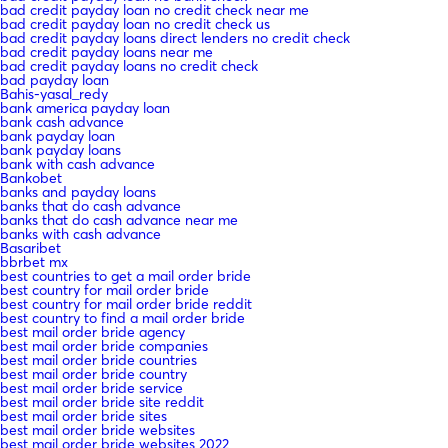
bad credit payday loan no credit check near me
bad credit payday loan no credit check us
bad credit payday loans direct lenders no credit check
bad credit payday loans near me
bad credit payday loans no credit check
bad payday loan
Bahis-yasal_redy
bank america payday loan
bank cash advance
bank payday loan
bank payday loans
bank with cash advance
Bankobet
banks and payday loans
banks that do cash advance
banks that do cash advance near me
banks with cash advance
Basaribet
bbrbet mx
best countries to get a mail order bride
best country for mail order bride
best country for mail order bride reddit
best country to find a mail order bride
best mail order bride agency
best mail order bride companies
best mail order bride countries
best mail order bride country
best mail order bride service
best mail order bride site reddit
best mail order bride sites
best mail order bride websites
best mail order bride websites 2022