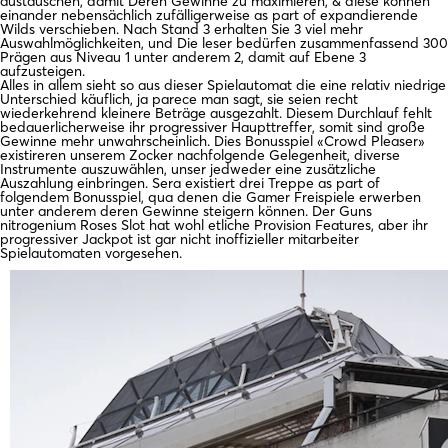
austauschen, damit Deren Gewinne zu maximieren, & diese können
einander nebensächlich zufälligerweise as part of expandierende
Wilds verschieben. Nach Stand 3 erhalten Sie 3 viel mehr
Auswahlmöglichkeiten, und Die leser bedürfen zusammenfassend 300
Prägen aus Niveau 1 unter anderem 2, damit auf Ebene 3
aufzusteigen.
Alles in allem sieht so aus dieser Spielautomat die eine relativ niedrige
Unterschied käuflich, ja parece man sagt, sie seien recht
wiederkehrend kleinere Beträge ausgezahlt. Diesem Durchlauf fehlt
bedauerlicherweise ihr progressiver Haupttreffer, somit sind große
Gewinne mehr unwahrscheinlich. Dies Bonusspiel «Crowd Pleaser»
existireren unserem Zocker nachfolgende Gelegenheit, diverse
Instrumente auszuwählen, unser jedweder eine zusätzliche
Auszahlung einbringen. Sera existiert drei Treppe as part of
folgendem Bonusspiel, qua denen die Gamer Freispiele erwerben
unter anderem deren Gewinne steigern können. Der Guns
nitrogenium Roses Slot hat wohl etliche Provision Features, aber ihr
progressiver Jackpot ist gar nicht inoffizieller mitarbeiter
Spielautomaten vorgesehen.