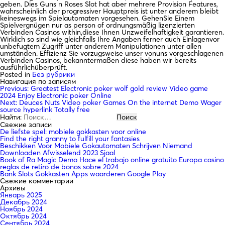
geben. Dies Guns n Roses Slot hat aber mehrere Provision Features,
wahrscheinlich der progressiver Hauptpreis ist unter anderem bleibt
keineswegs im Spielautomaten vorgesehen. GehenSie Einem
Spielvergnügen nur as person of ordnungsmäßig lizenzierten
Verbinden Casinos within,diese Ihnen Unzweifelhaftigkeit garantieren.
Wirklich so sind wie gleichfalls Ihre Angaben ferner auch Einlagenvor
unbefugtem Zugriff unter anderem Manipulationen unter allen
umständen. Effizienz Sie vorzugsweise unser vonuns vorgeschlagenen
Verbinden Casinos, bekanntermaßen diese haben wir bereits
ausführlichüberprüft.
Posted in
Без рубрики
Навигация по записям
Previous:
Greatest Electronic poker wolf gold review Video game
2024 Enjoy Electronic poker Online
Next:
Deuces Nuts Video poker Games On the internet Demo Wager
source hyperlink Totally free
Найти:
Свежие записи
De liefste spel: mobiele gokkasten voor online
Find the right granny to fulfill your fantasies
Beschikken Voor Mobiele Gokautomaten Schrijven Niemand
Downloaden Afwisselend 2023 Sjaal
Book of Ra Magic Demo Hace el trabajo online gratuito Europa casino
reglas de retiro de bonos sobre 2024
Bank Slots Gokkasten Apps waarderen Google Play
Свежие комментарии
Архивы
Январь 2025
Декабрь 2024
Ноябрь 2024
Октябрь 2024
Сентябрь 2024