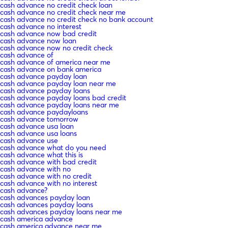
cash advance no credit check loan
cash advance no credit check near me
cash advance no credit check no bank account
cash advance no interest
cash advance now bad credit
cash advance now loan
cash advance now no credit check
cash advance of
cash advance of america near me
cash advance on bank america
cash advance payday loan
cash advance payday loan near me
cash advance payday loans
cash advance payday loans bad credit
cash advance payday loans near me
cash advance paydayloans
cash advance tomorrow
cash advance usa loan
cash advance usa loans
cash advance use
cash advance what do you need
cash advance what this is
cash advance with bad credit
cash advance with no
cash advance with no credit
cash advance with no interest
cash advance?
cash advances payday loan
cash advances payday loans
cash advances payday loans near me
cash america advance
cash america advance near me