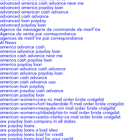
advanced america cash advance near me
advanced america payday loan
advanced american cash advance
advanced cash advance
advanced loan payday
advanced payday loan
Agence de messagerie de commande de mariГ©e
Agence de vente par correspondance
agences de mariГ©e par correspondance
Ai News
america advance cash
america advance payday loan
america cash advance near me
america cash payday loan
america payday loan
american advance cash advance
american advance payday loan
american cash advance
american cash advance usa
american loan payday
american payday cash advance
american payday loan
american-women+cary-nc mail order bride craigslist
american-women+fort-lauderdale-fl mail order bride craigslist
american-women+mesquite-nm mail order bride craigslist
american-women+philadelphia-tn mail order bride craigslist
american-women+santa-clarita-ca mail order bride craigslist
are payday loan company in all states
are payday loans
are payday loans a bad idea
are payday loans bad for credit
are payday loans bad for your credit