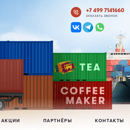
+7 499 7141660
ЗАКАЗАТЬ ЗВОНОК
 АКЦИИ
ПАРТНЁРЫ
КОНТАКТЫ