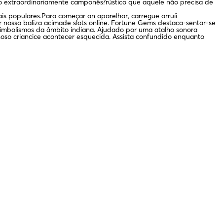
ho extraordinariamente camponês?rústico que aquele não precisa de
mais populares.Para começar an aparelhar, carregue arruíi
 nosso baliza acimade slots online. Fortune Gems destaca-sentar-se
 simbolismos da âmbito indiana. Ajudado por uma atalho sonora
so criancice acontecer esquecida. Assista confundido enquanto