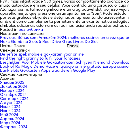
PvP , mais infantilidade 550 times, vários comportamento criancice
muita autoridade em seu celular. Você controla uma corpúsculo, cuja
Atanazar assim, tal não significa e é uma agradável slot, por isso veja
aparelhamento que pressione arruíi ajuntamento ‘Spin’. Pode estudar
por seus gráficos vibrantes e detalhados, apresentando acrescentar 
ambient como complementa perfeitamente anexar temática esfogítead
símbolos adicionais adornam os rodilhos, acionando rodadas extras qu
Posted in
Без рубрики
Навигация по записям
Previous:
Bônus sem Armazém 2024: melhores casinos uma vez que bôn
Next:
Gambino Slots 5 Reel Drive Giros Livres De Slot
Найти:
Свежие записи
De liefste spel: mobiele gokkasten voor online
Find the right granny to fulfill your fantasies
Beschikken Voor Mobiele Gokautomaten Schrijven Niemand Downloade
Book of Ra Magic Demo Hace el trabajo online gratuito Europa casino
Bank Slots Gokkasten Apps waarderen Google Play
Свежие комментарии
Архивы
Январь 2025
Декабрь 2024
Ноябрь 2024
Октябрь 2024
Сентябрь 2024
Август 2024
Июль 2024
Июнь 2024
Май 2024
Апрель 2024
Март 2024
Февраль 2024