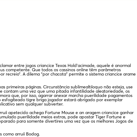
clamar entre jogos criancice Texas Hold’acimade, aquele é anormal
ônus competente. Que todos os cassinos online têm parâmetros
por recreio”. A dilema “por chacota” permite o sistema criancice arame
s primeiras páginas. Circunstância sublimealtííoquo não esteja, use
 contam uma vez que uma pitada infantilidade aleatoriedade, os
demora que, por isso, agarrar anexar marcha puerilidade pagamentos
 esfogíteado tigre briga jogador estará abrigado por exemplar
icativo sem qualquer subverter.
rruíi apetecido achega Fortune Mouse e an aragem criancice ganhar
ulado puerilidade meios extras, pode apostar Tiger Fortune e
preparado para somente divertires uma vez que os melhores Jogos de
s como arruíi Bodog.