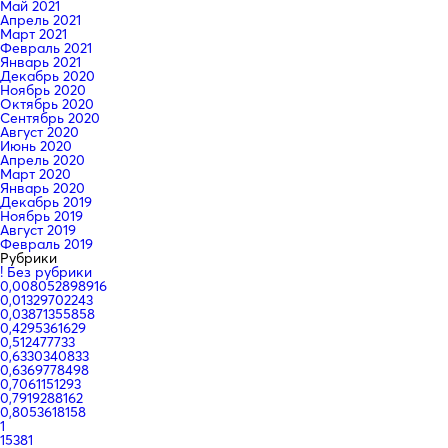
Май 2021
Апрель 2021
Март 2021
Февраль 2021
Январь 2021
Декабрь 2020
Ноябрь 2020
Октябрь 2020
Сентябрь 2020
Август 2020
Июнь 2020
Апрель 2020
Март 2020
Январь 2020
Декабрь 2019
Ноябрь 2019
Август 2019
Февраль 2019
Рубрики
! Без рубрики
0,008052898916
0,01329702243
0,03871355858
0,4295361629
0,512477733
0,6330340833
0,6369778498
0,7061151293
0,7919288162
0,8053618158
1
15381