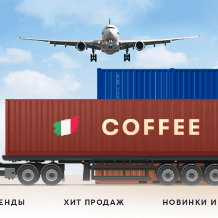
РЕНДЫ
ХИТ ПРОДАЖ
НОВИНКИ И