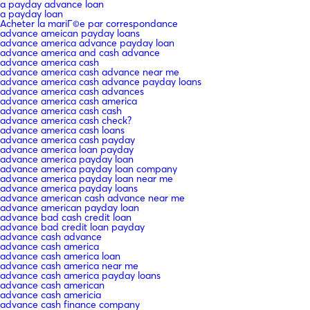
a payday advance loan
a payday loan
Acheter la mariГ©e par correspondance
advance ameican payday loans
advance america advance payday loan
advance america and cash advance
advance america cash
advance america cash advance near me
advance america cash advance payday loans
advance america cash advances
advance america cash america
advance america cash cash
advance america cash check?
advance america cash loans
advance america cash payday
advance america loan payday
advance america payday loan
advance america payday loan company
advance america payday loan near me
advance america payday loans
advance american cash advance near me
advance american payday loan
advance bad cash credit loan
advance bad credit loan payday
advance cash advance
advance cash america
advance cash america loan
advance cash america near me
advance cash america payday loans
advance cash american
advance cash americia
advance cash finance company