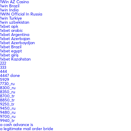
1Win AZ Casino
1win Brazil
1win India
1WIN Official In Russia
1win Turkiye
1win uzbekistan
1xbet apk
1xbet arabic
1xbet Argentina
1xbet Azerbajan
1xbet Azerbaydjan
1xbet Brazil
1xbet egypt
1xbet giriş
1xbet Kazahstan
222
333
444
4447 done
5929
7730_ru
8300_ru
8350_ru
8700_tr
8850_tr
9250_tr
9450_ru
9480_ru
9700_ru
9940_tr
a cash advance is
a legitimate mail order bride