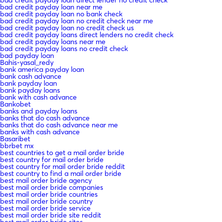
bad credit payday loan near me
bad credit payday loan no bank check
bad credit payday loan no credit check near me
bad credit payday loan no credit check us
bad credit payday loans direct lenders no credit check
bad credit payday loans near me
bad credit payday loans no credit check
bad payday loan
Bahis-yasal_redy
bank america payday loan
bank cash advance
bank payday loan
bank payday loans
bank with cash advance
Bankobet
banks and payday loans
banks that do cash advance
banks that do cash advance near me
banks with cash advance
Basaribet
bbrbet mx
best countries to get a mail order bride
best country for mail order bride
best country for mail order bride reddit
best country to find a mail order bride
best mail order bride agency
best mail order bride companies
best mail order bride countries
best mail order bride country
best mail order bride service
best mail order bride site reddit
best mail order bride sites