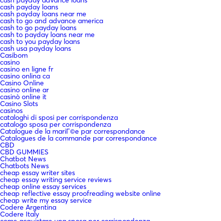
cash payday loans
cash payday loans near me
cash to go and advance america
cash to go payday loans
cash to payday loans near me
cash to you payday loans
cash usa payday loans
Casibom
casino
casino en ligne fr
casino onlina ca
Casino Online
casino online ar
casinò online it
Casino Slots
casinos
cataloghi di sposi per corrispondenza
catalogo sposa per corrispondenza
Catalogue de la mariГ©e par correspondance
Catalogues de la commande par correspondance
CBD
CBD GUMMIES
Chatbot News
Chatbots News
cheap essay writer sites
cheap essay writing service reviews
cheap online essay services
cheap reflective essay proofreading website online
cheap write my essay service
Codere Argentina
Codere Italy
come acquistare una sposa per corrispondenza