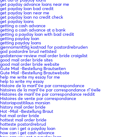
get payday advance loans near me
get payday loan bad credit
get payday loan near me
get payday loan no credit check
get payday loans
getting a cash advance
getting a cash advance at a bank
getting a payday loan with bad credit
getting payday loan
getting payday loans
gjennomsnittlig kostnad for postordrebruden
god postordre brud nettsted
godatenow-review mail order bride craigslist
good mail order bride sites
good mail order bride website
Gute Mail -Bestellung Brautseiten
Gute Mail -Bestellung Brautwebsite
help me write my essay for me
help to write my essay
Histoire de la mariГ©e par correspondance
histoires de la mariГ©e par correspondance rГ©elle
Histoires de mariГ©e par correspondance reddit
Histoires de vente par correspondance
historiapostitilaus morsian
history mail order bride
Hot -Mail -Bestellung Braut
hot mail order bride
hottest mail order bride
hotteste postordrebrud
how can i get a payday loan
how can i get cash advance
how can you get a payday loan