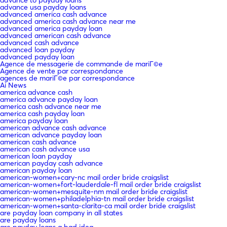
advance usa payday loans
advanced america cash advance
advanced america cash advance near me
advanced america payday loan
advanced american cash advance
advanced cash advance
advanced loan payday
advanced payday loan
Agence de messagerie de commande de mariГ©e
Agence de vente par correspondance
agences de mariГ©e par correspondance
Ai News
america advance cash
america advance payday loan
america cash advance near me
america cash payday loan
america payday loan
american advance cash advance
american advance payday loan
american cash advance
american cash advance usa
american loan payday
american payday cash advance
american payday loan
american-women+cary-nc mail order bride craigslist
american-women+fort-lauderdale-fl mail order bride craigslist
american-women+mesquite-nm mail order bride craigslist
american-women+philadelphia-tn mail order bride craigslist
american-women+santa-clarita-ca mail order bride craigslist
are payday loan company in all states
are payday loans
are payday loans a bad idea