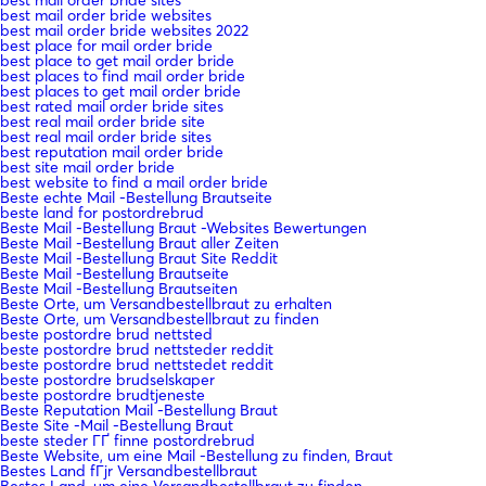
best mail order bride websites
best mail order bride websites 2022
best place for mail order bride
best place to get mail order bride
best places to find mail order bride
best places to get mail order bride
best rated mail order bride sites
best real mail order bride site
best real mail order bride sites
best reputation mail order bride
best site mail order bride
best website to find a mail order bride
Beste echte Mail -Bestellung Brautseite
beste land for postordrebrud
Beste Mail -Bestellung Braut -Websites Bewertungen
Beste Mail -Bestellung Braut aller Zeiten
Beste Mail -Bestellung Braut Site Reddit
Beste Mail -Bestellung Brautseite
Beste Mail -Bestellung Brautseiten
Beste Orte, um Versandbestellbraut zu erhalten
Beste Orte, um Versandbestellbraut zu finden
beste postordre brud nettsted
beste postordre brud nettsteder reddit
beste postordre brud nettstedet reddit
beste postordre brudselskaper
beste postordre brudtjeneste
Beste Reputation Mail -Bestellung Braut
Beste Site -Mail -Bestellung Braut
beste steder ГҐ finne postordrebrud
Beste Website, um eine Mail -Bestellung zu finden, Braut
Bestes Land fГјr Versandbestellbraut
Bestes Land, um eine Versandbestellbraut zu finden