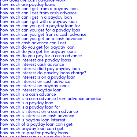
how much are payday loans
how much can i get from a payday loan
how much can i get from cash advance
how much can i get in a payday loan
how much can i get with a payday loan
how much can you get a payday loan for
how much can you get for a payday loan
how much can you get from a cash advance
how much can you get on a cash advance
how much cash advance can i get
how much do you get for payday loan
how much do you get for payday loans
how much do you pay for a cash advance
how much interest are payday loans
how much interest cash advance
how much interest did i pay payday loan
how much interest do payday loans charge?
how much interest is on a payday loan
how much interest on cash advance
how much interest on payday loans
how much interest payday loan
how much is a cash advance
how much is a cash advance from advance america
how much is a payday loan
how much is a payday loan for
how much is interest on a cash advance
how much is interest on cash advance
how much is payday loan interest
how much of a payday loan can i get
how much payday loan can i get
how much to pay for payday loans
how mush interest on a payday loan