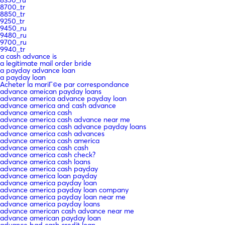
8700_tr
8850_tr
9250_tr
9450_ru
9480_ru
9700_ru
9940_tr
a cash advance is
a legitimate mail order bride
a payday advance loan
a payday loan
Acheter la mariГ©e par correspondance
advance ameican payday loans
advance america advance payday loan
advance america and cash advance
advance america cash
advance america cash advance near me
advance america cash advance payday loans
advance america cash advances
advance america cash america
advance america cash cash
advance america cash check?
advance america cash loans
advance america cash payday
advance america loan payday
advance america payday loan
advance america payday loan company
advance america payday loan near me
advance america payday loans
advance american cash advance near me
advance american payday loan
advance bad cash credit loan