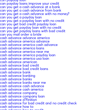
can payday loans improve your credit
can you get a cash advance at a bank
can you get a cash advance from bank
can you get a cash advance with no money?
can you get a payday loan
can you get a payday loan with no credit
can you get bad credit payday loan
can you get payday loan with no credit
can you get payday loans with bad credit
can you mail order a bride
cash advance advance america
cash advance america advance
cash advance america cash advance
cash advance america loans
cash advance america near me
cash advance america payday loan
cash advance america usa loan
cash advance american
cash advance bad credit
cash advance bad credit loans
cash advance bank
cash advance banking
cash advance banks
cash advance banks near me
cash advance cash advance
cash advance cash america
cash advance company
cash advance company loan
cash advance d?finition
cash advance for bad credit and no credit check
cash advance how to
cash advance how to credit