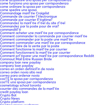
come funziona una sposa per corrispondenza
come ordinare la sposa per corrispondenza
come spedire una sposa
Commandage mariГ©e Craigslist
Commande de courrier Г©lectronique
Commande par courrier lГ©gitime?
Commandez la mariГ©e rГ©el du site rГ©el
Commandez par la poste pour de vrai?
commanditГ©
Comment acheter une mariГ©e par correspondance
Comment commander la commande par courrier mariГ©e
Comment commander par la poste une mariГ©e
Comment commander une mariГ©e par correspondance
Comment faire de la vente par la poste
Comment fonctionne la mariГ©e par courrier
Comment fonctionnent la mariГ©e par courrier
Comment prГ©parer une mariГ©e par correspondance Reddit
Commout Mail Entre Russian Bride
company loan new payday
company loan payday
correo en orden definiciГіn de novia
correo orden novia sitio real
correo para ordenar novia
cos'ГЁ la sposa per corrispondenza
cos'ГЁ una sposa per corrispondenza
cosmetology school toronto
courrier des commandes de la mariГ©e
credit payday loan
Crypto Bot
Crypto News
Crypto platform
Cryptocurrency exchange