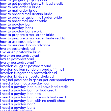
how to get payday loan with bad credit
how to mail order a bride
how to mail order bride
how to order a mail russian bride
how to order a russian mail order bride
how to order mail order bride
how to payday loan
how to payday loans
how to payday loans work
how to prepare a mail order bride
how to prepare a mail order bride reddit
how to use cash advance
how to use credit cash advance
hva en postordrebrud
Hva er en postordre brud
hva er en postordrebrud
hva er postordrebrud
hva er postordrebrud?
hvordan du gjГёr postordrebrud
hvordan du kan sende en brud pГҐ mail
hvordan fungerer en postordrebrud
hvordan kjГёpe en postordrebrud
i migliori posti per la sposa per corrispondenza
i need a loan not a payday loan
i need a payday loan but i have bad credit
i need a payday loan for bad credit
i need a payday loan now
i need a payday loan now with bad credit
i need a payday loan with no credit check
i need a payday loan?
i need a payday loans
i need cash advance