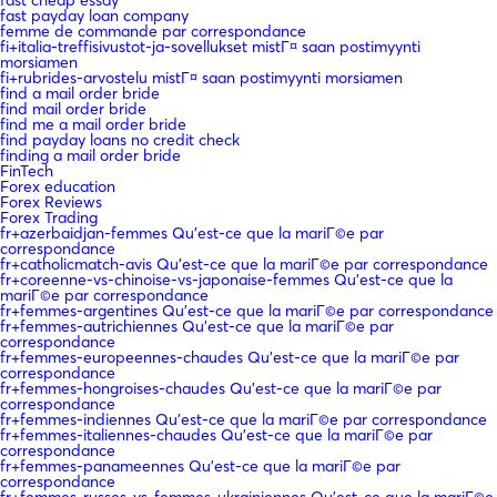
fast payday loan company
femme de commande par correspondance
fi+italia-treffisivustot-ja-sovellukset mistГ¤ saan postimyynti
morsiamen
fi+rubrides-arvostelu mistГ¤ saan postimyynti morsiamen
find a mail order bride
find mail order bride
find me a mail order bride
find payday loans no credit check
finding a mail order bride
FinTech
Forex education
Forex Reviews
Forex Trading
fr+azerbaidjan-femmes Qu'est-ce que la mariГ©e par
correspondance
fr+catholicmatch-avis Qu'est-ce que la mariГ©e par correspondance
fr+coreenne-vs-chinoise-vs-japonaise-femmes Qu'est-ce que la
mariГ©e par correspondance
fr+femmes-argentines Qu'est-ce que la mariГ©e par correspondance
fr+femmes-autrichiennes Qu'est-ce que la mariГ©e par
correspondance
fr+femmes-europeennes-chaudes Qu'est-ce que la mariГ©e par
correspondance
fr+femmes-hongroises-chaudes Qu'est-ce que la mariГ©e par
correspondance
fr+femmes-indiennes Qu'est-ce que la mariГ©e par correspondance
fr+femmes-italiennes-chaudes Qu'est-ce que la mariГ©e par
correspondance
fr+femmes-panameennes Qu'est-ce que la mariГ©e par
correspondance
fr+femmes-russes-vs-femmes-ukrainiennes Qu'est-ce que la mariГ©e