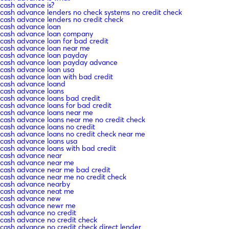
cash advance is?
cash advance lenders no check systems no credit check
cash advance lenders no credit check
cash advance loan
cash advance loan company
cash advance loan for bad credit
cash advance loan near me
cash advance loan payday
cash advance loan payday advance
cash advance loan usa
cash advance loan with bad credit
cash advance loand
cash advance loans
cash advance loans bad credit
cash advance loans for bad credit
cash advance loans near me
cash advance loans near me no credit check
cash advance loans no credit
cash advance loans no credit check near me
cash advance loans usa
cash advance loans with bad credit
cash advance near
cash advance near me
cash advance near me bad credit
cash advance near me no credit check
cash advance nearby
cash advance neat me
cash advance new
cash advance newr me
cash advance no credit
cash advance no credit check
cash advance no credit check direct lender