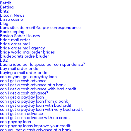
Bettilt
Betting
bht2
Bitcoin News
bizzo casino
blog
bons sites de mariГ©e par correspondance
Bookkeeping
Boston Sober Houses
bride mail order
bride order mail
bride order mail agency
bride world mail order brides
brudeparets ordre bruder
btt2
buona idea per la sposa per corrispondenza?
buy mail order bride
buying a mail order bride
can anyone get a payday loan
can i get a cash advance
can i get a cash advance at a bank
can i get a cash advance with bad credit
can i get a cash advance?
can i get a payday loan
can i get a payday loan from a bank
can i get a payday loan with bad crdit
can i get a payday loan with very bad credit
can i get cash advance
can i get cash advance with no credit
can payday loan
can payday loans improve your credit
can you get a cash advance at a bank