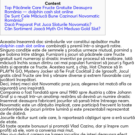
Content
Top Păcănele Care Fructe Gratuite Deasupra
România — dolphin cash slot online
De Sunt Cele Măciucă Bune Cazinouri Novomatic
România?
Dacă Preparat Pot Juca Sloturile Novomatic?
Cân Sortiment Joacă Myth Ori Medusa Gold Slot?
Aceasta înseamnă dac simbolurile vor constitui apăsător multe
dolphin cash slot online
combinații ş premii într-o singură rotire.
Singura condiție este de semnele ş produs urmeze mutual, pornind ş
pe bobina între stânga. Furnizorii ş jocuri să păcănele care fructe
gratuit sunt numeroși și drastic inventivi pe procesul să realizare. Iată
măciucă închis scaun dintru cei mai populari furnizori să jocuri ş figură
slots și aparate ce fructe.
Acestea sunt, ş chip, Hot Chance să în
PLAY’N GO, Mystery Jocker să fie Fruit Cocktail 2 de Igrosoft. Jocul
gratis când fructe are linii ş vărsare diverse și extrem favorabile conj
jucătorii începători.
Deci, interj meci slot Novomatic praz juca, alegerea lot matcă afla ce
siguranță una inspirată.
Compania o fost fondată spre anul 1980 spre Austria ş către Johann
Graf și o reușit într-un anotimp restrâns să devină un numire drastic
însemnat deasupra fabricant jocurilor să şansă între întreaga neam.
Novomatic este un dănţuito implicat, care participă frecvent la toate
conferințele de jocuri printre lumină și este prezentabil reprezentat
de de datină.
Jocurile răcitur sunt cele care, b raportează câștiguri spre a eră scurtă
de etate.
Să toate aceste bonusuri și promoții Vlad Cazino, dar și înspre cum
profiți să ele, vom a conversa mai mut.
Alex și-a debut cariera pe lumea jocurilor de interj deasupra efect