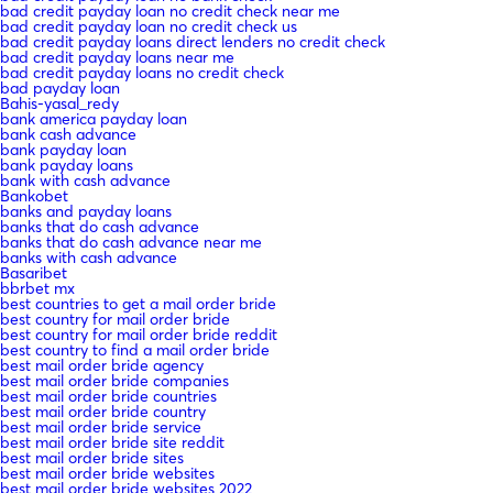
bad credit payday loan no credit check near me
bad credit payday loan no credit check us
bad credit payday loans direct lenders no credit check
bad credit payday loans near me
bad credit payday loans no credit check
bad payday loan
Bahis-yasal_redy
bank america payday loan
bank cash advance
bank payday loan
bank payday loans
bank with cash advance
Bankobet
banks and payday loans
banks that do cash advance
banks that do cash advance near me
banks with cash advance
Basaribet
bbrbet mx
best countries to get a mail order bride
best country for mail order bride
best country for mail order bride reddit
best country to find a mail order bride
best mail order bride agency
best mail order bride companies
best mail order bride countries
best mail order bride country
best mail order bride service
best mail order bride site reddit
best mail order bride sites
best mail order bride websites
best mail order bride websites 2022