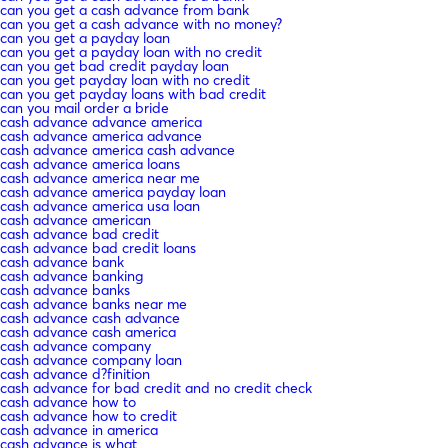
can you get a cash advance from bank
can you get a cash advance with no money?
can you get a payday loan
can you get a payday loan with no credit
can you get bad credit payday loan
can you get payday loan with no credit
can you get payday loans with bad credit
can you mail order a bride
cash advance advance america
cash advance america advance
cash advance america cash advance
cash advance america loans
cash advance america near me
cash advance america payday loan
cash advance america usa loan
cash advance american
cash advance bad credit
cash advance bad credit loans
cash advance bank
cash advance banking
cash advance banks
cash advance banks near me
cash advance cash advance
cash advance cash america
cash advance company
cash advance company loan
cash advance d?finition
cash advance for bad credit and no credit check
cash advance how to
cash advance how to credit
cash advance in america
cash advance is what