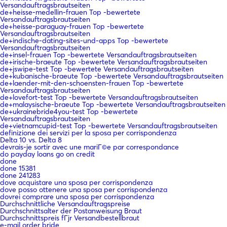
Versandauftragsbrautseiten
de+heisse-medellin-frauen Top -bewertete
Versandauftragsbrautseiten
de+heisse-paraguay-frauen Top -bewertete
Versandauftragsbrautseiten
de+indische-dating-sites-und-apps Top -bewertete
Versandauftragsbrautseiten
de+insel-frauen Top -bewertete Versandauftragsbrautseiten
de+irische-braeute Top -bewertete Versandauftragsbrautseiten
de+jswipe-test Top -bewertete Versandauftragsbrautseiten
de+kubanische-braeute Top -bewertete Versandauftragsbrautseiten
de+laender-mit-den-schoensten-frauen Top -bewertete
Versandauftragsbrautseiten
de+lovefort-test Top -bewertete Versandauftragsbrautseiten
de+malaysische-braeute Top -bewertete Versandauftragsbrautseiten
de+ukrainebride4you-test Top -bewertete
Versandauftragsbrautseiten
de+vietnamcupid-test Top -bewertete Versandauftragsbrautseiten
definizione dei servizi per la sposa per corrispondenza
Delta 10 vs. Delta 8
devrais-je sortir avec une mariГ©e par correspondance
do payday loans go on credit
done
done 15381
done 241283
dove acquistare una sposa per corrispondenza
dove posso ottenere una sposa per corrispondenza
dovrei comprare una sposa per corrispondenza
Durchschnittliche Versandauftragspreise
Durchschnittsalter der Postanweisung Braut
Durchschnittspreis fГјr Versandbestellbraut
e-mail order bride