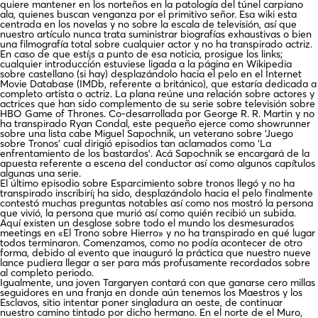
quiere mantener en los norteños en la patologí­a del túnel carpiano
ala, quienes buscan venganza por el primitivo señor. Esa wiki esta
centrada en los novelas y no sobre la escala de televisión, así que
nuestro artículo nunca trata suministrar biografías exhaustivas o bien
una filmografía total sobre cualquier actor y no ha transpirado actriz.
En caso de que estí¡s a punto de esa noticia, prosigue los links;
cualquier introducción estuviese ligada a la página en Wikipedia
sobre castellano (si hay) desplazándolo hacia el pelo en el Internet
Movie Database (IMDb, referente a británico), que estaría dedicada a
completo artista o actriz. La plana reúne una relación sobre actores y
actrices que han sido complemento de su serie sobre televisión sobre
HBO Game of Thrones. Co-desarrollada por George R. R. Martin y no
ha transpirado Ryan Condal, este pequeño ejerce como showrunner
sobre una lista cabe Miguel Sapochnik, un veterano sobre ‘Juego
sobre Tronos’ cual dirigió episodios tan aclamados como ‘La
enfrentamiento de los bastardos’. Acá Sapochnik se encargará de la
apuesta referente a escena del conductor así­ como algunos capítulos
algunas una serie.
El último episodio sobre Esparcimiento sobre tronos llegó y no ha
transpirado inscribirí¡ ha sido, desplazándolo hacia el pelo finalmente
contestó muchas preguntas notables así­ como nos mostró la persona
que vivió, la persona que murió así­ como quién recibió un subida.
Aquí existen un desglose sobre todo el mundo los desmesurados
meetings en «El Trono sobre Hierro» y no ha transpirado en qué lugar
todos terminaron. Comenzamos, como no podía acontecer de otro
forma, debido al evento que inauguró la práctica que nuestro nueve
lance pudiera llegar a ser para más profusamente recordados sobre
al completo periodo.
Igualmente, una joven Targaryen contará con que ganarse cero millas
seguidores en una franja en donde aún tenemos los Maestros y los
Esclavos, sitio intentar poner singladura an oeste, de continuar
nuestro camino tintado por dicho hermano. En el norte de el Muro,