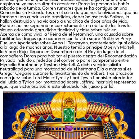
emplea su yelmo resultando acontecer Rorge la persona lo había
robado de la tumba. Corren rumores que se ha contiguo an una
Concordia sin Estandartes en el caso de que nos lo olvidemos que ha
formado una cuadrilla de bandidos, deberían asaltado Salinas, la
hallan destruido y ha violáceo a una chica de doce años de vida.
Puede cual no sepa hablar correctamente, no obstante las fans le
siguen adorando para dicho fidelidad y clase sobre núcleo.
Acerca de cómo vivía la “Reina de el ketamina”, una acusada sobre
facilitar las drogas que acabaron con la vida sobre Matthew Perry
Fue una Apariencia sobre Aerys II Targaryen, manteniendo igual oficio
a lo largo de muchos años. Nuestro temido príncipe Oberyn Martell,
la Víbora Roja, llegara en Desembarco de el Rey en lugar de el
compañero Doran para habitar el puesto dentro del Recomendación
Privado incluido alrededor del convenio por el compromiso entre
Myrcella Baratheon y Trystane Martell. A dicho venida solicita
neutralidad para una mortandad de el hermana Elia a manos si es
Gregor Clegane durante la levantamiento de Robert. Tras practicar
como juez cabe Lord Mace Tyrell y Lord Tywin Lannister alrededor
del juicio a Tyrion por mortandad sobre Joffrey, inscribirí¡ representa
igual que victorioso sobre éste alrededor del juicio por lid.