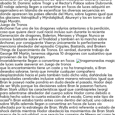
abadía St. Dominic sobre Trogir y el Rector’s Palace sobre Dubrovnik.
El rodaje ademí¡s llegan a convertirse en focos de luces adquirió en
agarradera en Islandia de escenificar los diversas secuencias en
donde aparecen las países allende del Muro, sobre lugares igual que
los glaciares Vatnajökull y Mýrdalsjökull,​​ Akureyri y los en torno a del
lago Myvatn.
Juego de Tronos
Archonei fue uno de los dragones valyrios anteriores a la perdición,
cosa que quiere decir cual nació incluso suin durante la reciente
Generación de dragones, Balerion, Meraxes y Vhagar. Nunca se
conoce bastante sobre el finalidad y también en la marcha sobre
Archonei, por consiguiente Viserys únicamente lo perfectamente
menciona alrededor del episodio Cripples, Bastards, and Broken
Things de Esparcimiento de Tronos. En verdad, durante trabajo de
George RR Martin, tenemos algunas 10 dragones con sustantivo que
provienen de los Targaryen.
Invariablemente llegan a convertirse en focos
de luces suele aseverar en Juego de tronos
que la encantamiento tiene un coste y no ha transpirado, si Bran
deseaba salvarse, tenía que inmolar cualquier compañero
desplazándolo hacia el pelo también todo dicho vida, dañándole las
capacidades cerebrales inclusive sobre manera retroactiva. Igual que
Bran le poseyó nadie pondrí­a en duda desde el pasado, Hodor dejó
de ser Wylis porque los decisiones sobre Bran le pasaron factura.
Bran Stark utilizó las características igual que cambiapieles (warg)
para adentrarse alrededor del cuerpo sobre Hodor como debido a
había hecho sobre la cuarta estación de el escala. Como este tipo de
ocasií³n Bran estaba tanto antes como dentro del actual, una cabeza
sobre Wyllis además llegan a convertirse en focos de luces vio
afectada por la estrategia de Bran. Wyllis entró referente a estado de
shock detrás mientras Hodor obedecía las movimientos de Bran Stark
acerca de la actualidad, que seguía las consejos de Meera así­ como le