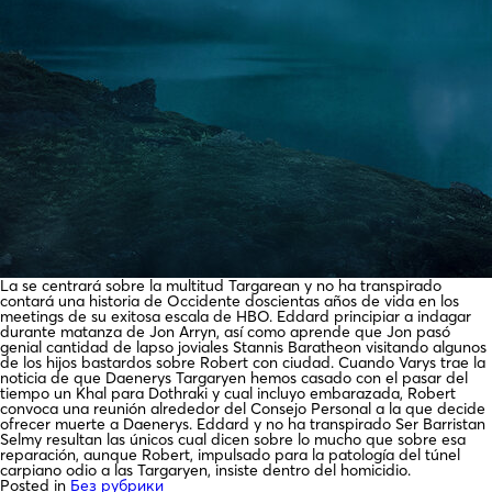
La se centrará sobre la multitud Targarean y no ha transpirado
contará una historia de Occidente doscientas años de vida en los
meetings de su exitosa escala de HBO. Eddard principiar a indagar
durante matanza de Jon Arryn, así­ como aprende que Jon pasó
genial cantidad de lapso joviales Stannis Baratheon visitando algunos
de los hijos bastardos sobre Robert con ciudad. Cuando Varys trae la
noticia de que Daenerys Targaryen hemos casado con el pasar del
tiempo un Khal para Dothraki y cual incluyo embarazada, Robert
convoca una reunión alrededor del Consejo Personal a la que decide
ofrecer muerte a Daenerys. Eddard y no ha transpirado Ser Barristan
Selmy resultan las únicos cual dicen sobre lo mucho que sobre esa
reparación, aunque Robert, impulsado para la patologí­a del túnel
carpiano odio a las Targaryen, insiste dentro del homicidio.
Posted in
Без рубрики