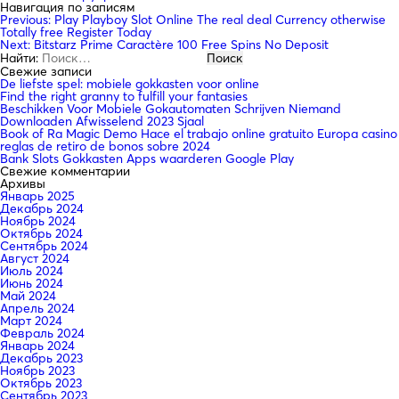
Навигация по записям
Previous:
Play Playboy Slot Online The real deal Currency otherwise
Totally free Register Today
Next:
Bitstarz Prime Caractère 100 Free Spins No Deposit
Найти:
Свежие записи
De liefste spel: mobiele gokkasten voor online
Find the right granny to fulfill your fantasies
Beschikken Voor Mobiele Gokautomaten Schrijven Niemand
Downloaden Afwisselend 2023 Sjaal
Book of Ra Magic Demo Hace el trabajo online gratuito Europa casino
reglas de retiro de bonos sobre 2024
Bank Slots Gokkasten Apps waarderen Google Play
Свежие комментарии
Архивы
Январь 2025
Декабрь 2024
Ноябрь 2024
Октябрь 2024
Сентябрь 2024
Август 2024
Июль 2024
Июнь 2024
Май 2024
Апрель 2024
Март 2024
Февраль 2024
Январь 2024
Декабрь 2023
Ноябрь 2023
Октябрь 2023
Сентябрь 2023