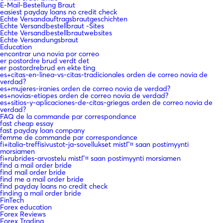
E-Mail-Bestellung Braut
easiest payday loans no credit check
Echte Versandauftragsbrautgeschichten
Echte Versandbestellbraut -Sites
Echte Versandbestellbrautwebsites
Echte Versandungsbraut
Education
encontrar una novia por correo
er postordre brud verdt det
er postordrebrud en ekte ting
es+citas-en-linea-vs-citas-tradicionales orden de correo novia de
verdad?
es+mujeres-iranies orden de correo novia de verdad?
es+novias-etiopes orden de correo novia de verdad?
es+sitios-y-aplicaciones-de-citas-griegas orden de correo novia de
verdad?
FAQ de la commande par correspondance
fast cheap essay
fast payday loan company
femme de commande par correspondance
fi+italia-treffisivustot-ja-sovellukset mistГ¤ saan postimyynti
morsiamen
fi+rubrides-arvostelu mistГ¤ saan postimyynti morsiamen
find a mail order bride
find mail order bride
find me a mail order bride
find payday loans no credit check
finding a mail order bride
FinTech
Forex education
Forex Reviews
Forex Trading