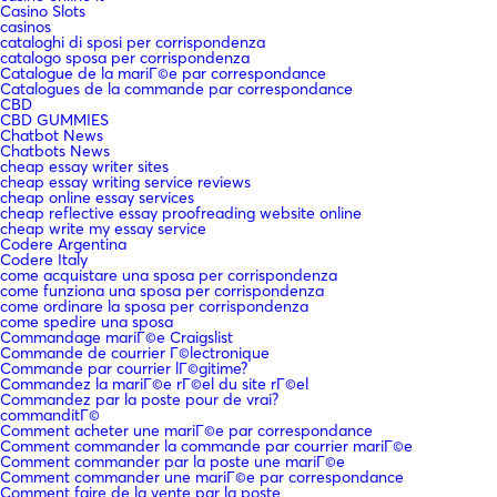
Casino Slots
casinos
cataloghi di sposi per corrispondenza
catalogo sposa per corrispondenza
Catalogue de la mariГ©e par correspondance
Catalogues de la commande par correspondance
CBD
CBD GUMMIES
Chatbot News
Chatbots News
cheap essay writer sites
cheap essay writing service reviews
cheap online essay services
cheap reflective essay proofreading website online
cheap write my essay service
Codere Argentina
Codere Italy
come acquistare una sposa per corrispondenza
come funziona una sposa per corrispondenza
come ordinare la sposa per corrispondenza
come spedire una sposa
Commandage mariГ©e Craigslist
Commande de courrier Г©lectronique
Commande par courrier lГ©gitime?
Commandez la mariГ©e rГ©el du site rГ©el
Commandez par la poste pour de vrai?
commanditГ©
Comment acheter une mariГ©e par correspondance
Comment commander la commande par courrier mariГ©e
Comment commander par la poste une mariГ©e
Comment commander une mariГ©e par correspondance
Comment faire de la vente par la poste