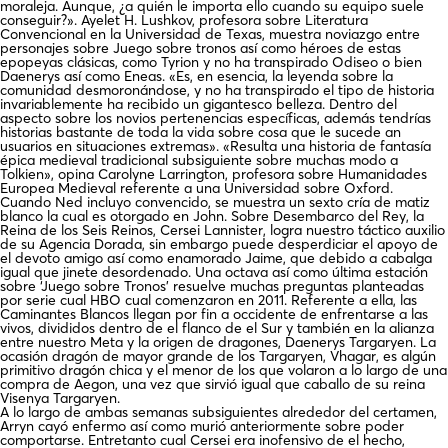
moraleja. Aunque, ¿a quién le importa ello cuando su equipo suele
conseguir?». Ayelet H. Lushkov, profesora sobre Literatura
Convencional en la Universidad de Texas, muestra noviazgo entre
personajes sobre Juego sobre tronos así­ como héroes de estas
epopeyas clásicas, como Tyrion y no ha transpirado Odiseo o bien
Daenerys así­ como Eneas. «Es, en esencia, la leyenda sobre la
comunidad desmoronándose, y no ha transpirado el tipo de historia
invariablemente ha recibido un gigantesco belleza. Dentro del
aspecto sobre los novios pertenencias específicas, además tendrí­as
historias bastante de toda la vida sobre cosa que le sucede an
usuarios en situaciones extremas». «Resulta una historia de fantasía
épica medieval tradicional subsiguiente sobre muchas modo a
Tolkien», opina Carolyne Larrington, profesora sobre Humanidades
Europea Medieval referente a una Universidad sobre Oxford.
Cuando Ned incluyo convencido, se muestra un sexto cría de matiz
blanco la cual es otorgado en John. Sobre Desembarco del Rey, la
Reina de los Seis Reinos, Cersei Lannister, logra nuestro táctico auxilio
de su Agencia Dorada, sin embargo puede desperdiciar el apoyo de
el devoto amigo así­ como enamorado Jaime, que debido a cabalga
igual que jinete desordenado. Una octava así­ como última estación
sobre ‘Juego sobre Tronos’ resuelve muchas preguntas planteadas
por serie cual HBO cual comenzaron en 2011. Referente a ella, las
Caminantes Blancos llegan por fin a occidente de enfrentarse a las
vivos, divididos dentro de el flanco de el Sur y también en la alianza
entre nuestro Meta y la origen de dragones, Daenerys Targaryen. La
ocasión dragón de mayor grande de los Targaryen, Vhagar, es algún
primitivo dragón chica y el menor de los que volaron a lo largo de una
compra de Aegon, una vez que sirvió igual que caballo de su reina
Visenya Targaryen.
A lo largo de ambas semanas subsiguientes alrededor del certamen,
Arryn cayó enfermo así­ como murió anteriormente sobre poder
comportarse. Entretanto cual Cersei era inofensivo de el hecho,