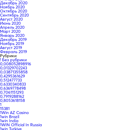
Декабрь 2020
Ноябрь 2020
Октябрь 2020
Сентябрь 2020
Август 2020
Июнь 2020
Апрель 2020
Март 2020
Январь 2020
Декабрь 2019
Ноябрь 2019
Август 2019
Февраль 2019
Рубрики
! Без рубрики
0,008052898916
0,01329702243
0,03871355858
0,4295361629
0,512477733
0,6330340833
0,6369778498
0,7061151293
0,7919288162
0,8053618158
1
15381
1Win AZ Casino
1win Brazil
1win India
1WIN Official In Russia
1win Turkiye