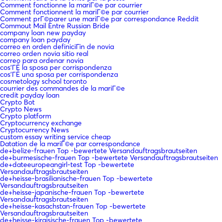
Comment fonctionne la mariГ©e par courrier
Comment fonctionnent la mariГ©e par courrier
Comment prГ©parer une mariГ©e par correspondance Reddit
Commout Mail Entre Russian Bride
company loan new payday
company loan payday
correo en orden definiciГіn de novia
correo orden novia sitio real
correo para ordenar novia
cos'ГЁ la sposa per corrispondenza
cos'ГЁ una sposa per corrispondenza
cosmetology school toronto
courrier des commandes de la mariГ©e
credit payday loan
Crypto Bot
Crypto News
Crypto platform
Cryptocurrency exchange
Cryptocurrency News
custom essay writing service cheap
Datation de la mariГ©e par correspondance
de+belize-frauen Top -bewertete Versandauftragsbrautseiten
de+burmesische-frauen Top -bewertete Versandauftragsbrautseiten
de+dateeuropeangirl-test Top -bewertete
Versandauftragsbrautseiten
de+heisse-brasilianische-frauen Top -bewertete
Versandauftragsbrautseiten
de+heisse-japanische-frauen Top -bewertete
Versandauftragsbrautseiten
de+heisse-kasachstan-frauen Top -bewertete
Versandauftragsbrautseiten
de+heisse-kirgisische-frauen Top -bewertete