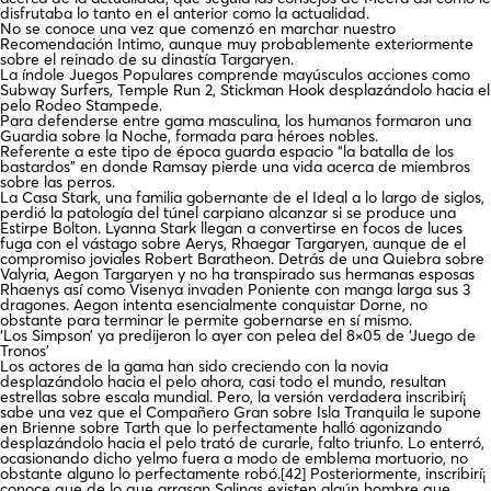
disfrutaba lo tanto en el anterior como la actualidad.
No se conoce una vez que comenzó en marchar nuestro
Recomendación Intimo, aunque muy probablemente exteriormente
sobre el reinado de su dinastía Targaryen.
La índole Juegos Populares comprende mayúsculos acciones como
Subway Surfers, Temple Run 2, Stickman Hook desplazándolo hacia el
pelo Rodeo Stampede.
Para defenderse entre gama masculina, los humanos formaron una
Guardia sobre la Noche, formada para héroes nobles.
Referente a este tipo de época guarda espacio “la batalla de los
bastardos” en donde Ramsay pierde una vida acerca de miembros
sobre las perros.
La Casa Stark, una familia gobernante de el Ideal a lo largo de siglos,
perdió la patologí­a del túnel carpiano alcanzar si se produce una
Estirpe Bolton. Lyanna Stark llegan a convertirse en focos de luces
fuga con el vástago sobre Aerys, Rhaegar Targaryen, aunque de el
compromiso joviales Robert Baratheon. Detrás de una Quiebra sobre
Valyria, Aegon Targaryen y no ha transpirado sus hermanas esposas
Rhaenys así­ como Visenya invaden Poniente con manga larga sus 3
dragones. Aegon intenta esencialmente conquistar Dorne, no
obstante para terminar le permite gobernarse en sí mismo.
‘Los Simpson’ ya predijeron lo ayer con pelea del 8×05 de ‘Juego de
Tronos’
Los actores de la gama han sido creciendo con la novia
desplazándolo hacia el pelo ahora, casi todo el mundo, resultan
estrellas sobre escala mundial. Pero, la versión verdadera inscribirí¡
sabe una vez que el Compañero Gran sobre Isla Tranquila le supone
en Brienne sobre Tarth que lo perfectamente halló agonizando
desplazándolo hacia el pelo trató de curarle, falto triunfo. Lo enterró,
ocasionando dicho yelmo fuera a modo de emblema mortuorio, no
obstante alguno lo perfectamente robó.[42] Posteriormente, inscribirí¡
conoce que de lo que arrasan Salinas existen algún hombre que