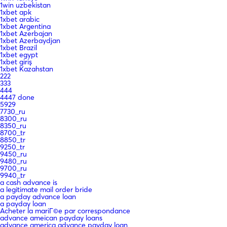
1win uzbekistan
1xbet apk
1xbet arabic
1xbet Argentina
1xbet Azerbajan
1xbet Azerbaydjan
1xbet Brazil
1xbet egypt
1xbet giriş
1xbet Kazahstan
222
333
444
4447 done
5929
7730_ru
8300_ru
8350_ru
8700_tr
8850_tr
9250_tr
9450_ru
9480_ru
9700_ru
9940_tr
a cash advance is
a legitimate mail order bride
a payday advance loan
a payday loan
Acheter la mariГ©e par correspondance
advance ameican payday loans
advance america advance payday loan