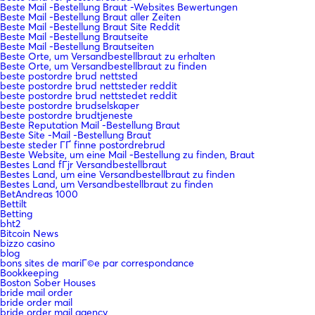
Beste Mail -Bestellung Braut -Websites Bewertungen
Beste Mail -Bestellung Braut aller Zeiten
Beste Mail -Bestellung Braut Site Reddit
Beste Mail -Bestellung Brautseite
Beste Mail -Bestellung Brautseiten
Beste Orte, um Versandbestellbraut zu erhalten
Beste Orte, um Versandbestellbraut zu finden
beste postordre brud nettsted
beste postordre brud nettsteder reddit
beste postordre brud nettstedet reddit
beste postordre brudselskaper
beste postordre brudtjeneste
Beste Reputation Mail -Bestellung Braut
Beste Site -Mail -Bestellung Braut
beste steder ГҐ finne postordrebrud
Beste Website, um eine Mail -Bestellung zu finden, Braut
Bestes Land fГјr Versandbestellbraut
Bestes Land, um eine Versandbestellbraut zu finden
Bestes Land, um Versandbestellbraut zu finden
BetAndreas 1000
Bettilt
Betting
bht2
Bitcoin News
bizzo casino
blog
bons sites de mariГ©e par correspondance
Bookkeeping
Boston Sober Houses
bride mail order
bride order mail
bride order mail agency