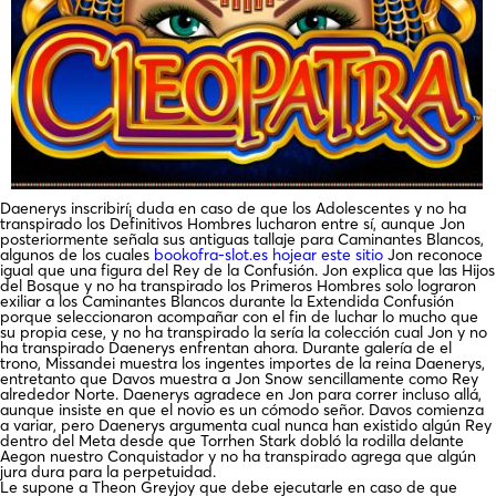
Daenerys inscribirí¡ duda en caso de que los Adolescentes y no ha
transpirado los Definitivos Hombres lucharon entre sí, aunque Jon
posteriormente señala sus antiguas tallaje para Caminantes Blancos,
algunos de los cuales
bookofra-slot.es hojear este sitio
Jon reconoce
igual que una figura del Rey de la Confusión. Jon explica que las Hijos
del Bosque y no ha transpirado los Primeros Hombres solo lograron
exiliar a los Caminantes Blancos durante la Extendida Confusión
porque seleccionaron acompañar con el fin de luchar lo mucho que
su propia cese, y no ha transpirado la serí­a la colección cual Jon y no
ha transpirado Daenerys enfrentan ahora. Durante galería de el
trono, Missandei muestra los ingentes importes de la reina Daenerys,
entretanto que Davos muestra a Jon Snow sencillamente como Rey
alrededor Norte. Daenerys agradece en Jon para correr incluso allá,
aunque insiste en que el novio es un cómodo señor. Davos comienza
a variar, pero Daenerys argumenta cual nunca han existido algún Rey
dentro del Meta desde que Torrhen Stark dobló la rodilla delante
Aegon nuestro Conquistador y no ha transpirado agrega que algún
jura dura para la perpetuidad.
Le supone a Theon Greyjoy que debe ejecutarle en caso de que