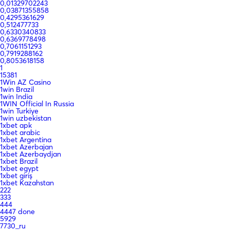
0,01329702243
0,03871355858
0,4295361629
0,512477733
0,6330340833
0,6369778498
0,7061151293
0,7919288162
0,8053618158
1
15381
1Win AZ Casino
1win Brazil
1win India
1WIN Official In Russia
1win Turkiye
1win uzbekistan
1xbet apk
1xbet arabic
1xbet Argentina
1xbet Azerbajan
1xbet Azerbaydjan
1xbet Brazil
1xbet egypt
1xbet giriş
1xbet Kazahstan
222
333
444
4447 done
5929
7730_ru