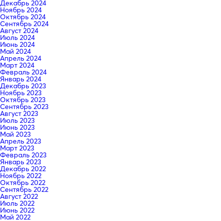
Декабрь 2024
Ноябрь 2024
Октябрь 2024
Сентябрь 2024
Август 2024
Июль 2024
Июнь 2024
Май 2024
Апрель 2024
Март 2024
Февраль 2024
Январь 2024
Декабрь 2023
Ноябрь 2023
Октябрь 2023
Сентябрь 2023
Август 2023
Июль 2023
Июнь 2023
Май 2023
Апрель 2023
Март 2023
Февраль 2023
Январь 2023
Декабрь 2022
Ноябрь 2022
Октябрь 2022
Сентябрь 2022
Август 2022
Июль 2022
Июнь 2022
Май 2022