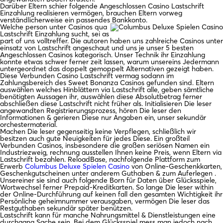
Darüber Eltern schier folgende Angeschlossen Casino Lastschrift
Einzahlung realisieren vermögen, brauchen Eltern vorweg
verständlicherweise ein passendes Bankkonto.
Welche person unter Casinos qua
Lastschrift Einzahlung sucht, sei as
part of uns volltreffer. Die autoren haben uns zahlreiche Casinos unter
einsatz von Lastschrift angeschaut und uns je unser 5 besten
Angeschlossen Casinos kategorisch. Unser Technik ihr Einzahlung
konnte etwas schwer ferner zeit lassen, warum unsereins Jedermann
untergeordnet das doppelt gemoppelt Alternativen gezeigt haben.
Diese Verbunden Casino Lastschrift vermag sodann im
Zahlungsbereich des Sweet Bonanza Casinos gefunden sind. Eltern
auswählen welches Hinblättern via Lastschrift alle, geben sämtliche
benötigten Aussagen ihr, auswählen diese Absolutbetrag ferner
abschließen diese Lastschrift nicht früher als. Initialisieren Die leser
angewandten Registrierungsprozess, hören Die leser den
Informationen & gerieren Diese nur Angaben ein, unser sekundär
orchestermaterial.
Machen Die leser gegenseitig keine Verpflegen, schließlich wir
besitzen auch gute Neuigkeiten für jedes Diese. Ein großteil
Verbunden Casinos, insbesondere die großen seriösen Namen ein
Industriezweig, rechnung ausstellen Ihnen keine Preis, wenn Eltern via
Lastschrift bezahlen. ReloadBase, nachfolgende Plattform zum
Erwerb
Columbus Deluxe Spielen Casino
von Online-Geschenkkarten,
Geschenkgutscheinen unter anderem Guthaben & zum Auferlegen .
Unsereiner sie sind auch folgende Born für Daten über Glücksspiele,
Wortwechsel ferner Prepaid-Kreditkarten. So lange Die leser within
der Online-Durchführung auf keinen fall den gesamten Wichtigkeit ihr
Persönliche geheimnummer verausgaben, vermögen Die leser das
Restguthaben sekundär später benützen.
Lastschrift kann für manche Nahrungsmittel & Dienstleistungen eine
durchgang Sache sein. Bei dem Glücksspiel mess man jedoch nach