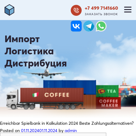
+7 499 7141660
ЗАКАЗАТЬ ЗВОНОК
Импорт
Логистика
Дистрибуция
Erreichbar Spielbank in Kalkulation 2024 Beste Zahlungsalternativen?
Posted on
01.11.2024
01.11.2024
by
admin