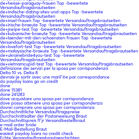
de+heisse-paraguay-frauen Top -bewertete
Versandauftragsbrautseiten
de+indische-dating-sites-und-apps Top -bewertete
Versandauftragsbrautseiten
de+insel-frauen Top -bewertete Versandauftragsbrautseiten
de+irische-braeute Top -bewertete Versandauftragsbrautseiten
de+jswipe-test Top -bewertete Versandauftragsbrautseiten
de+kubanische-braeute Top -bewertete Versandauftragsbrautseiten
de+laender-mit-den-schoensten-frauen Top -bewertete
Versandauftragsbrautseiten
de+lovefort-test Top -bewertete Versandauftragsbrautseiten
de+malaysische-braeute Top -bewertete Versandauftragsbrautseiten
de+ukrainebride4you-test Top -bewertete
Versandauftragsbrautseiten
de+vietnamcupid-test Top -bewertete Versandauftragsbrautseiten
definizione dei servizi per la sposa per corrispondenza
Delta 10 vs. Delta 8
devrais-je sortir avec une mariГ©e par correspondance
do payday loans go on credit
done
done 15381
done 241283
dove acquistare una sposa per corrispondenza
dove posso ottenere una sposa per corrispondenza
dovrei comprare una sposa per corrispondenza
Durchschnittliche Versandauftragspreise
Durchschnittsalter der Postanweisung Braut
Durchschnittspreis fГјr Versandbestellbraut
e-mail order bride
E-Mail-Bestellung Braut
easiest payday loans no credit check
Echte Versandauftragsbrautgeschichten