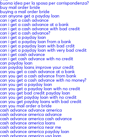
buona idea per la sposa per corrispondenza?
buy mail order bride
buying a mail order bride
can anyone get a payday loan
can i get a cash advance
can i get a cash advance at a bank
can i get a cash advance with bad credit
can i get a cash advance?
can i get a payday loan
can i get a payday loan from a bank
can i get a payday loan with bad crdit
can i get a payday loan with very bad credit
can i get cash advance
can i get cash advance with no credit
can payday loan
can payday loans improve your credit
can you get a cash advance at a bank
can you get a cash advance from bank
can you get a cash advance with no money?
can you get a payday loan
can you get a payday loan with no credit
can you get bad credit payday loan
can you get payday loan with no credit
can you get payday loans with bad credit
can you mail order a bride
cash advance advance america
cash advance america advance
cash advance america cash advance
cash advance america loans
cash advance america near me
cash advance america payday loan
cash advance america usa loan