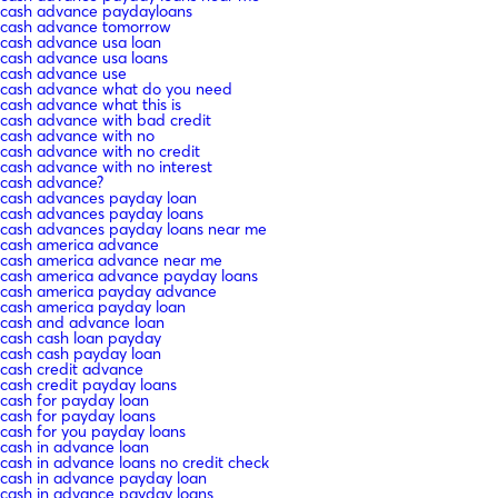
cash advance paydayloans
cash advance tomorrow
cash advance usa loan
cash advance usa loans
cash advance use
cash advance what do you need
cash advance what this is
cash advance with bad credit
cash advance with no
cash advance with no credit
cash advance with no interest
cash advance?
cash advances payday loan
cash advances payday loans
cash advances payday loans near me
cash america advance
cash america advance near me
cash america advance payday loans
cash america payday advance
cash america payday loan
cash and advance loan
cash cash loan payday
cash cash payday loan
cash credit advance
cash credit payday loans
cash for payday loan
cash for payday loans
cash for you payday loans
cash in advance loan
cash in advance loans no credit check
cash in advance payday loan
cash in advance payday loans