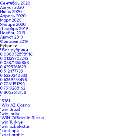
Сентябрь 2020
Август 2020
Июнь 2020
Апрель 2020
Март 2020
Январь 2020
Декабрь 2019
Ноябрь 2019
Август 2019
Февраль 2019
Рубрики
! Без рубрики
0,008052898916
0,01329702243
0,03871355858
0,4295361629
0,512477733
0,6330340833
0,6369778498
0,7061151293
0,7919288162
0,8053618158
1
15381
1Win AZ Casino
1win Brazil
1win India
1WIN Official In Russia
1win Turkiye
1win uzbekistan
1xbet apk
1xbet arabic