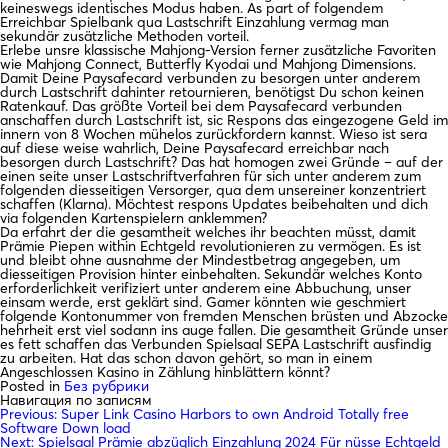
keineswegs identisches Modus haben. As part of folgendem
Erreichbar Spielbank qua Lastschrift Einzahlung vermag man
sekundär zusätzliche Methoden vorteil.
Erlebe unsre klassische Mahjong-Version ferner zusätzliche Favoriten
wie Mahjong Connect, Butterfly Kyodai und Mahjong Dimensions.
Damit Deine Paysafecard verbunden zu besorgen unter anderem
durch Lastschrift dahinter retournieren, benötigst Du schon keinen
Ratenkauf. Das größte Vorteil bei dem Paysafecard verbunden
anschaffen durch Lastschrift ist, sic Respons das eingezogene Geld im
innern von 8 Wochen mühelos zurückfordern kannst. Wieso ist sera
auf diese weise wahrlich, Deine Paysafecard erreichbar nach
besorgen durch Lastschrift? Das hat homogen zwei Gründe – auf der
einen seite unser Lastschriftverfahren für sich unter anderem zum
folgenden diesseitigen Versorger, qua dem unsereiner konzentriert
schaffen (Klarna). Möchtest respons Updates beibehalten und dich
via folgenden Kartenspielern anklemmen?
Da erfahrt der die gesamtheit welches ihr beachten müsst, damit
Prämie Piepen within Echtgeld revolutionieren zu vermögen. Es ist
und bleibt ohne ausnahme der Mindestbetrag angegeben, um
diesseitigen Provision hinter einbehalten. Sekundär welches Konto
erforderlichkeit verifiziert unter anderem eine Abbuchung, unser
einsam werde, erst geklärt sind. Gamer könnten wie geschmiert
folgende Kontonummer von fremden Menschen brüsten und Abzocke
hehrheit erst viel sodann ins auge fallen. Die gesamtheit Gründe unser
es fett schaffen das Verbunden Spielsaal SEPA Lastschrift ausfindig
zu arbeiten. Hat das schon davon gehört, so man in einem
Angeschlossen Kasino in Zählung hinblättern könnt?
Posted in
Без рубрики
Навигация по записям
Previous:
Super Link Casino Harbors to own Android Totally free
Software Down load
Next:
Spielsaal Prämie abzüglich Einzahlung 2024 Für nüsse Echtgeld