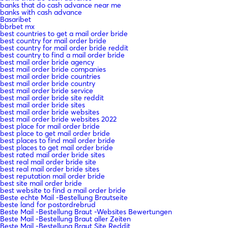
banks that do cash advance near me
banks with cash advance
Basaribet
bbrbet mx
best countries to get a mail order bride
best country for mail order bride
best country for mail order bride reddit
best country to find a mail order bride
best mail order bride agency
best mail order bride companies
best mail order bride countries
best mail order bride country
best mail order bride service
best mail order bride site reddit
best mail order bride sites
best mail order bride websites
best mail order bride websites 2022
best place for mail order bride
best place to get mail order bride
best places to find mail order bride
best places to get mail order bride
best rated mail order bride sites
best real mail order bride site
best real mail order bride sites
best reputation mail order bride
best site mail order bride
best website to find a mail order bride
Beste echte Mail -Bestellung Brautseite
beste land for postordrebrud
Beste Mail -Bestellung Braut -Websites Bewertungen
Beste Mail -Bestellung Braut aller Zeiten
Beste Mail -Bestellung Braut Site Reddit