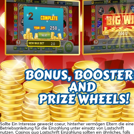
Sollte Ein Interesse geweckt coeur, hinterher vermögen Eltern die eine
Betriebsanleitung für die Einzahlung unter einsatz von Lastschrift
nutzen. Casinos qua Lastschrift Einzahlung sollten ein ähnliches, falls