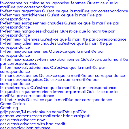
fr+coreenne-vs-chinoise-vs-japonaise-femmes Qu'est-ce que la
mariГ©e par correspondance
fr+femmes-argentines Qu'est-ce que la mariГ©e par correspondance
fr+femmes-autrichiennes Qu'est-ce que la mariГ©e par
correspondance
fr+femmes-europeennes-chaudes Qu'est-ce que la mariГ©e par
correspondance
fr+femmes-hongroises-chaudes Qu'est-ce que la mariГ©e par
correspondance
fr+femmes-indiennes Qu'est-ce que la mariГ©e par correspondance
fr+femmes-italiennes-chaudes Qu'est-ce que la mariГ©e par
correspondance
fr+femmes-panameennes Qu'est-ce que la mariГ©e par
correspondance
fr+femmes-russes-vs-femmes-ukrainiennes Qu'est-ce que la mariГ©e
par correspondance
fr+femmes-salvadoriennes Qu'est-ce que la mariГ©e par
correspondance
fr+mariees-cubaines Qu'est-ce que la mariГ©e par correspondance
fr+mariees-portugaises Qu'est-ce que la mariГ©e par
correspondance
fr+meetme-avis Qu'est-ce que la mariГ©e par correspondance
fr+quest-ce-quune-mariee-de-vente-par-mail Qu'est-ce que la
mariГ©e par correspondance
fr+tinder-avis Qu'est-ce que la mariГ©e par correspondance
Gama Casino
Gambling
gdje pronaД‡i mladenku za narudЕѕbu poЕЎte
german-women+essen mail order bride craigslist
get a cash advance now
get a cash advance with bad credit
get a payday loan advance