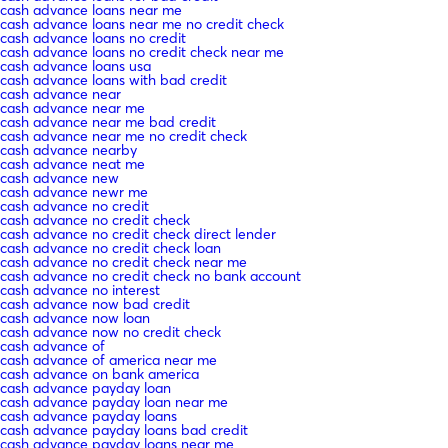
cash advance loans near me
cash advance loans near me no credit check
cash advance loans no credit
cash advance loans no credit check near me
cash advance loans usa
cash advance loans with bad credit
cash advance near
cash advance near me
cash advance near me bad credit
cash advance near me no credit check
cash advance nearby
cash advance neat me
cash advance new
cash advance newr me
cash advance no credit
cash advance no credit check
cash advance no credit check direct lender
cash advance no credit check loan
cash advance no credit check near me
cash advance no credit check no bank account
cash advance no interest
cash advance now bad credit
cash advance now loan
cash advance now no credit check
cash advance of
cash advance of america near me
cash advance on bank america
cash advance payday loan
cash advance payday loan near me
cash advance payday loans
cash advance payday loans bad credit
cash advance payday loans near me