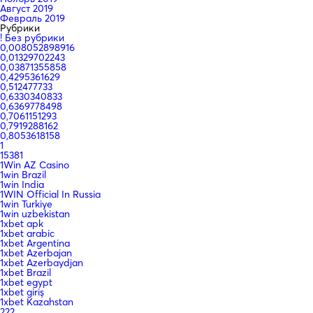
Август 2019
Февраль 2019
Рубрики
! Без рубрики
0,008052898916
0,01329702243
0,03871355858
0,4295361629
0,512477733
0,6330340833
0,6369778498
0,7061151293
0,7919288162
0,8053618158
1
15381
1Win AZ Casino
1win Brazil
1win India
1WIN Official In Russia
1win Turkiye
1win uzbekistan
1xbet apk
1xbet arabic
1xbet Argentina
1xbet Azerbajan
1xbet Azerbaydjan
1xbet Brazil
1xbet egypt
1xbet giriş
1xbet Kazahstan
222