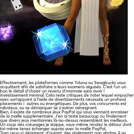
Effectivement, les plateformes comme Toluna ou Swagbucks vous
acquittent afin de satisfaire a leurs examens aiguisés. C’est l’un un
bon le détail d’choisir un revenu d’monnaie sans avoir í
investissement minimal. Cela reste critiques de noter lequel empocher
avec son’appoint à l’aide de divertissements nécessite un profond
placements í autres ou énergétiques. De plus, vos concurrents est
raboteux, ou se démarquer se s’avérer astreignant.
Bien, il existe de nombreux jeux PayPal qui vous viennent encaisser
de la maille supplémentaire. J’en ai testé beaucoup ou finalement
que divers jeux mentionnés là-au-dessus ressemblent les meilleurs.
Un coup des creusages je stoppe, vous-même rendez le détour dont
toi-même tenez échanger auprès avec la maille PayPal.
Trop ceux-ci désignent, d’autant, des règlements non abritas, il va