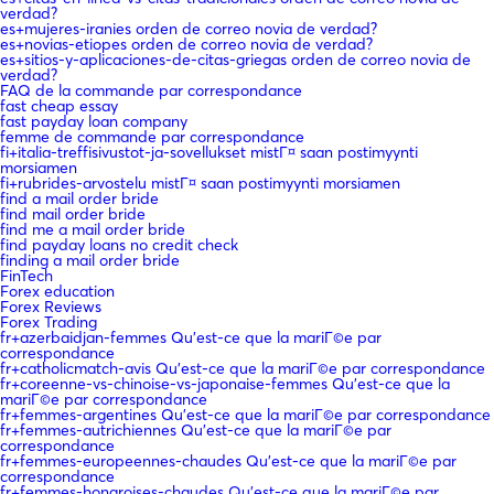
verdad?
es+mujeres-iranies orden de correo novia de verdad?
es+novias-etiopes orden de correo novia de verdad?
es+sitios-y-aplicaciones-de-citas-griegas orden de correo novia de
verdad?
FAQ de la commande par correspondance
fast cheap essay
fast payday loan company
femme de commande par correspondance
fi+italia-treffisivustot-ja-sovellukset mistГ¤ saan postimyynti
morsiamen
fi+rubrides-arvostelu mistГ¤ saan postimyynti morsiamen
find a mail order bride
find mail order bride
find me a mail order bride
find payday loans no credit check
finding a mail order bride
FinTech
Forex education
Forex Reviews
Forex Trading
fr+azerbaidjan-femmes Qu'est-ce que la mariГ©e par
correspondance
fr+catholicmatch-avis Qu'est-ce que la mariГ©e par correspondance
fr+coreenne-vs-chinoise-vs-japonaise-femmes Qu'est-ce que la
mariГ©e par correspondance
fr+femmes-argentines Qu'est-ce que la mariГ©e par correspondance
fr+femmes-autrichiennes Qu'est-ce que la mariГ©e par
correspondance
fr+femmes-europeennes-chaudes Qu'est-ce que la mariГ©e par
correspondance
fr+femmes-hongroises-chaudes Qu'est-ce que la mariГ©e par