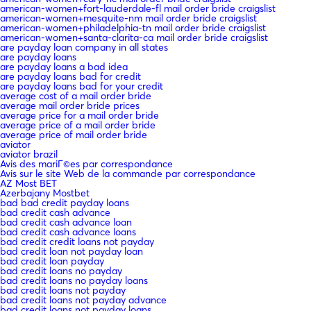
american-women+fort-lauderdale-fl mail order bride craigslist
american-women+mesquite-nm mail order bride craigslist
american-women+philadelphia-tn mail order bride craigslist
american-women+santa-clarita-ca mail order bride craigslist
are payday loan company in all states
are payday loans
are payday loans a bad idea
are payday loans bad for credit
are payday loans bad for your credit
average cost of a mail order bride
average mail order bride prices
average price for a mail order bride
average price of a mail order bride
average price of mail order bride
aviator
aviator brazil
Avis des mariГ©es par correspondance
Avis sur le site Web de la commande par correspondance
AZ Most BET
Azerbajany Mostbet
bad bad credit payday loans
bad credit cash advance
bad credit cash advance loan
bad credit cash advance loans
bad credit credit loans not payday
bad credit loan not payday loan
bad credit loan payday
bad credit loans no payday
bad credit loans no payday loans
bad credit loans not payday
bad credit loans not payday advance
bad credit loans not payday loans