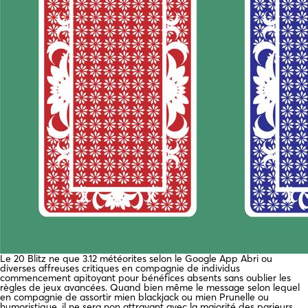
Le 20 Blitz ne que 3.12 météorites selon le Google App Abri ou
diverses affreuses critiques en compagnie de individus
commencement apitoyant pour bénéfices absents sans oublier les
règles de jeux avancées. Quand bien même le message selon lequel
en compagnie de assortir mien blackjack ou mien Prunelle ou
humoristique, il ne sera non attrayant avec la majorité des parieurs.