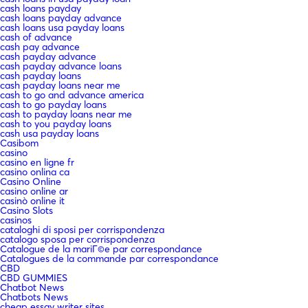
cash loans payday
cash loans payday advance
cash loans usa payday loans
cash of advance
cash pay advance
cash payday advance
cash payday advance loans
cash payday loans
cash payday loans near me
cash to go and advance america
cash to go payday loans
cash to payday loans near me
cash to you payday loans
cash usa payday loans
Casibom
casino
casino en ligne fr
casino onlina ca
Casino Online
casino online ar
casinò online it
Casino Slots
casinos
cataloghi di sposi per corrispondenza
catalogo sposa per corrispondenza
Catalogue de la mariГ©e par correspondance
Catalogues de la commande par correspondance
CBD
CBD GUMMIES
Chatbot News
Chatbots News
cheap essay writer sites