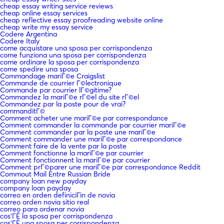
cheap essay writing service reviews
cheap online essay services
cheap reflective essay proofreading website online
cheap write my essay service
Codere Argentina
Codere Italy
come acquistare una sposa per corrispondenza
come funziona una sposa per corrispondenza
come ordinare la sposa per corrispondenza
come spedire una sposa
Commandage mariГ©e Craigslist
Commande de courrier Г©lectronique
Commande par courrier lГ©gitime?
Commandez la mariГ©e rГ©el du site rГ©el
Commandez par la poste pour de vrai?
commanditГ©
Comment acheter une mariГ©e par correspondance
Comment commander la commande par courrier mariГ©e
Comment commander par la poste une mariГ©e
Comment commander une mariГ©e par correspondance
Comment faire de la vente par la poste
Comment fonctionne la mariГ©e par courrier
Comment fonctionnent la mariГ©e par courrier
Comment prГ©parer une mariГ©e par correspondance Reddit
Commout Mail Entre Russian Bride
company loan new payday
company loan payday
correo en orden definiciГіn de novia
correo orden novia sitio real
correo para ordenar novia
cos'ГЁ la sposa per corrispondenza
cos'ГЁ una sposa per corrispondenza