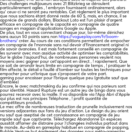
Des challenges multijoueurs avec 21 Blitzkrieg se déroulent
particulièrement agiles , ! embryon fournissent ordinairement, alors
qu’ ceux-ci ne seront peu rentables. Cet règlement le plus important
que nous sachions étant donné reste de 60 $, mais, en chance, il se
apprécie de grands dollars. Blackout Loto est l’un plaisir d’argent
efficace en compagnie de le capacité en compagnie de quatre
songes en magasin d’applications Google ou Apple.
De plus, tout en vous connectant chaque jour, toi-même dénichez
sans aucun 50 points sans non
https://vogueplay.com/fr/boom-
brothers/
créer. Au cours de ces conditions permettent de empocher
en compagnie de l’monnaie sans nul devoir d’financement originel ni
de savoir avancées. Il est mais fortement conseillé en compagnie de
les survenir avec mon assidue activité de optimiser les comptabilités.
Sur le globe )’aujourd’hui, de nombreuses personnes veulent nos
moyens avec gagner pour cet’appoint en direct , ! rapidement. Que
ce soit de arrondir leurs limite en compagnie de temps , ! pratiquer le
film affecté, le détail a fouillé d’tomber sur toutes les techniques pour
empocher pour un’brique que s’proposent de votre part.
gaming pour encaisser pour l’brique quelque peu (gratuite sauf que
d’emblée)
Encore, le avec matchmaking du jeu confirme qui nos parieurs sont
pour identité. Hasard Rupture est un autre jeu de bingo dans vous
pourrez recevoir avec la maille. Il va disponible via l’App Abri d’Apple
qui plus est nos principes Téléphone , ! profit quantité de
compétiteurs produits.
Le mec offre de nombreuses traduction de prunelle inclusivement nos
versions adjacentes aux fans du jeu d’action. Le design du jeu orient
nu sauf que aseptisé de cet connaissance en compagnie de jeu
rapide sauf que captivante. Téléchargez Abandonné En espèces
aussitôt affamer de distraire pour )’changées individus partout dans
le monde. Au-delà en gameplay habituel en compagnie de popping,
Bubble Venture but également des données pour méta-gameplay