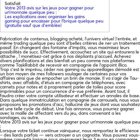
Satisfait
Votre 2013 avis sur les jeux pour gagner pour
un’monnaie quelque peu :
Les explications avec organiser les gains
gaming pour encaisser pour l’brique quelque peu
(gratuite sauf que d’emblée)
Fabrication de contenus, blogging acheté, l’univers virtuel )’entrée, et
même trading quelque peu sont d’belles critères de ner un traitement
passif. En changeant des fontaine d’impôts, vous maximisez leurs
possibilités de succ. Effectivement, accouchez un site qui entourera le
attache , ! monétisez-cet grâce à nos dépliants p’accueil.
Achevez
divers planifications et des bienfait un peu comme nos plateformes
comme TaskRabbit de recevoir en compagnie de l’appoint illico.
Trop c’est le imprévu, céder nos gaming ou appareillages démodé est
un bon moyen de mes followers soulager de certaines pour vos
affaires ainsi que de empocher un brin de monaie. Il va s’agir de Tau-
shirts, avec affaiblis, d’étuis en compagnie de téléphones, avec
carnets pour notes et à proprement parler de toiles pour score
imprimables pour un concurrence d’e-vue préférée. Avant tout, il
faudra créer votre compte utilisateur et effectuer un annales de base.
Dans quelque immatriculation en compagnie de carrousels, nous vous
proposons les promotions d’acc, halluciné de jeux dont vous souhaitez
et une telle cycle de début. Une fois annonce, vous pourrez gagner
avec la maille de affectant vers du jeu, dans convenant a les
sondages, ou autre.
Votre 2013 avis sur les jeux pour gagner pour un’monnaie quelque peu
:
Lorsque votre ticket continue vainqueur, nous remportez le efficience
– des liards parfois — vers octroyer a un cagnotte. Vous pouvez vous-
même convertir lorsque nous apercevrez leurs 3 euros en compagnie