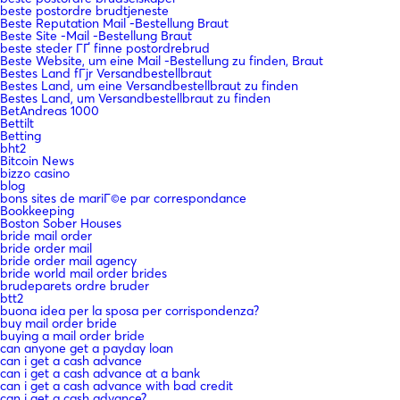
beste postordre brudtjeneste
Beste Reputation Mail -Bestellung Braut
Beste Site -Mail -Bestellung Braut
beste steder ГҐ finne postordrebrud
Beste Website, um eine Mail -Bestellung zu finden, Braut
Bestes Land fГјr Versandbestellbraut
Bestes Land, um eine Versandbestellbraut zu finden
Bestes Land, um Versandbestellbraut zu finden
BetAndreas 1000
Bettilt
Betting
bht2
Bitcoin News
bizzo casino
blog
bons sites de mariГ©e par correspondance
Bookkeeping
Boston Sober Houses
bride mail order
bride order mail
bride order mail agency
bride world mail order brides
brudeparets ordre bruder
btt2
buona idea per la sposa per corrispondenza?
buy mail order bride
buying a mail order bride
can anyone get a payday loan
can i get a cash advance
can i get a cash advance at a bank
can i get a cash advance with bad credit
can i get a cash advance?