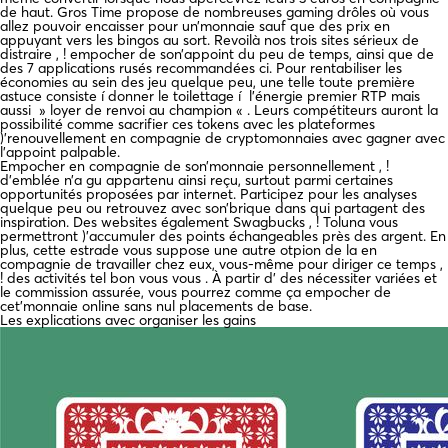
de haut. Gros Time propose de nombreuses gaming drôles où vous
allez pouvoir encaisser pour un’monnaie sauf que des prix en
appuyant vers les bingos au sort. Revoilà nos trois sites sérieux de
distraire , ! empocher de son’appoint du peu de temps, ainsi que de
des 7 applications rusés recommandées ci. Pour rentabiliser les
économies au sein des jeu quelque peu, une telle toute première
astuce consiste í donner le toilettage í l’énergie premier RTP mais
aussi » loyer de renvoi au champion « . Leurs compétiteurs auront la
possibilité comme sacrifier ces tokens avec les plateformes
)’renouvellement en compagnie de cryptomonnaies avec gagner avec
l’appoint palpable.
Empocher en compagnie de son’monnaie personnellement , !
d’emblée n’a gu appartenu ainsi reçu, surtout parmi certaines
opportunités proposées par internet. Participez pour les analyses
quelque peu ou retrouvez avec son’brique dans qui partagent des
inspiration. Des websites également Swagbucks , ! Toluna vous
permettront )’accumuler des points échangeables près des argent. En
plus, cette estrade vous suppose une autre otpion de la en
compagnie de travailler chez eux, vous-même pour diriger ce temps ,
! des activités tel bon vous vous . À partir d’ des nécessiter variées et
le commission assurée, vous pourrez comme ça empocher de
cet’monnaie online sans nul placements de base.
Les explications avec organiser les gains