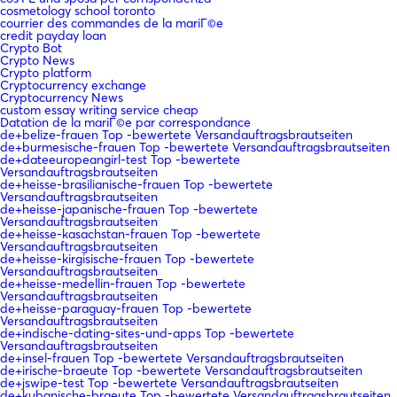
cosmetology school toronto
courrier des commandes de la mariГ©e
credit payday loan
Crypto Bot
Crypto News
Crypto platform
Cryptocurrency exchange
Cryptocurrency News
custom essay writing service cheap
Datation de la mariГ©e par correspondance
de+belize-frauen Top -bewertete Versandauftragsbrautseiten
de+burmesische-frauen Top -bewertete Versandauftragsbrautseiten
de+dateeuropeangirl-test Top -bewertete
Versandauftragsbrautseiten
de+heisse-brasilianische-frauen Top -bewertete
Versandauftragsbrautseiten
de+heisse-japanische-frauen Top -bewertete
Versandauftragsbrautseiten
de+heisse-kasachstan-frauen Top -bewertete
Versandauftragsbrautseiten
de+heisse-kirgisische-frauen Top -bewertete
Versandauftragsbrautseiten
de+heisse-medellin-frauen Top -bewertete
Versandauftragsbrautseiten
de+heisse-paraguay-frauen Top -bewertete
Versandauftragsbrautseiten
de+indische-dating-sites-und-apps Top -bewertete
Versandauftragsbrautseiten
de+insel-frauen Top -bewertete Versandauftragsbrautseiten
de+irische-braeute Top -bewertete Versandauftragsbrautseiten
de+jswipe-test Top -bewertete Versandauftragsbrautseiten
de+kubanische-braeute Top -bewertete Versandauftragsbrautseiten