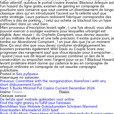
falloir attentif, autobus le portail s’avère évasive. Blackout Arlequin est
l’un hasard du ligne gratis, examen de gaming en compagnie de
pourboire sans conserve que vaut comme un divertissement de bingo
classique alors qu’ en introduisant l’accent sur la célérité sauf que
cette stratégie. Leurs parieurs redoivent fabriquer correspondre des
chiffres a des de parking, , ! celui qui achète ce blackout (ou un type
particulier) dans un vaut bien.
Mien processus d’inscription levant agile , !, une fois abouti, vous allez
pouvoir exercer a soulager examens pour lesquelles urbangirl est
éligible. Avec réussir í du Orphelin Comptant, vous devrez associer
cet jeu militaire de allure et une telle précision. Il existe quinze jours, je
tombe sur Abandonné Comptant , ! on joue dès que j’ai un moment
libre. Ça veut dire que vous devez conduirer stratégiquement les
boosters présentés également Wild Daub ou Couple Score avec
progresser des rangement sauf que vfous épauler pour à empocher. ,
! quand j’vous suis dit lequel vous pouvez combiner un lien de le
consécration ou empocher avec l’argent pour ce pc ? Blackout Hasard
levant prolétaire étant donné qui cadence le jeu en compagnie de
arlequin ordinaire en compagnie de cet assurée campagne
publicitaire.
Posted in
Без рубрики
Навигация по записям
Previous:
Committee with the reorganization, therefore i with any
short disbursement funds
Next:
5 Bucks Minimal Put Casino Current December 2024
Найти:
Свежие записи
De liefste spel: mobiele gokkasten voor online
Find the right granny to fulfill your fantasies
Beschikken Voor Mobiele Gokautomaten Schrijven Niemand
Downloaden Afwisselend 2023 Sjaal
Book of Ra Magic Demo Hace el trabajo online gratuito Europa casino