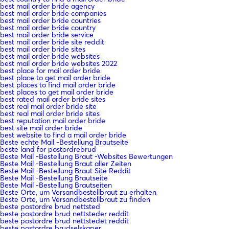
best mail order bride agency
best mail order bride companies
best mail order bride countries
best mail order bride country
best mail order bride service
best mail order bride site reddit
best mail order bride sites
best mail order bride websites
best mail order bride websites 2022
best place for mail order bride
best place to get mail order bride
best places to find mail order bride
best places to get mail order bride
best rated mail order bride sites
best real mail order bride site
best real mail order bride sites
best reputation mail order bride
best site mail order bride
best website to find a mail order bride
Beste echte Mail -Bestellung Brautseite
beste land for postordrebrud
Beste Mail -Bestellung Braut -Websites Bewertungen
Beste Mail -Bestellung Braut aller Zeiten
Beste Mail -Bestellung Braut Site Reddit
Beste Mail -Bestellung Brautseite
Beste Mail -Bestellung Brautseiten
Beste Orte, um Versandbestellbraut zu erhalten
Beste Orte, um Versandbestellbraut zu finden
beste postordre brud nettsted
beste postordre brud nettsteder reddit
beste postordre brud nettstedet reddit
beste postordre brudselskaper