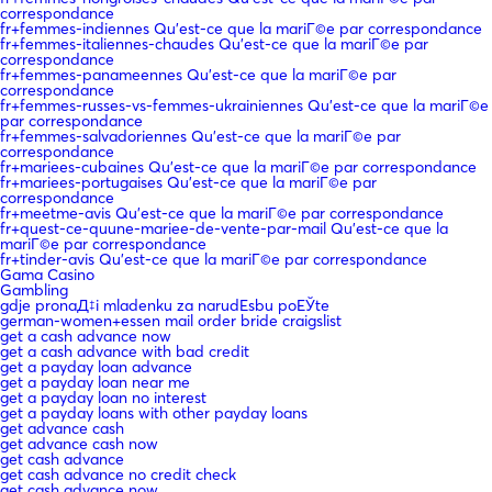
correspondance
fr+femmes-indiennes Qu'est-ce que la mariГ©e par correspondance
fr+femmes-italiennes-chaudes Qu'est-ce que la mariГ©e par
correspondance
fr+femmes-panameennes Qu'est-ce que la mariГ©e par
correspondance
fr+femmes-russes-vs-femmes-ukrainiennes Qu'est-ce que la mariГ©e
par correspondance
fr+femmes-salvadoriennes Qu'est-ce que la mariГ©e par
correspondance
fr+mariees-cubaines Qu'est-ce que la mariГ©e par correspondance
fr+mariees-portugaises Qu'est-ce que la mariГ©e par
correspondance
fr+meetme-avis Qu'est-ce que la mariГ©e par correspondance
fr+quest-ce-quune-mariee-de-vente-par-mail Qu'est-ce que la
mariГ©e par correspondance
fr+tinder-avis Qu'est-ce que la mariГ©e par correspondance
Gama Casino
Gambling
gdje pronaД‡i mladenku za narudЕѕbu poЕЎte
german-women+essen mail order bride craigslist
get a cash advance now
get a cash advance with bad credit
get a payday loan advance
get a payday loan near me
get a payday loan no interest
get a payday loans with other payday loans
get advance cash
get advance cash now
get cash advance
get cash advance no credit check
get cash advance now