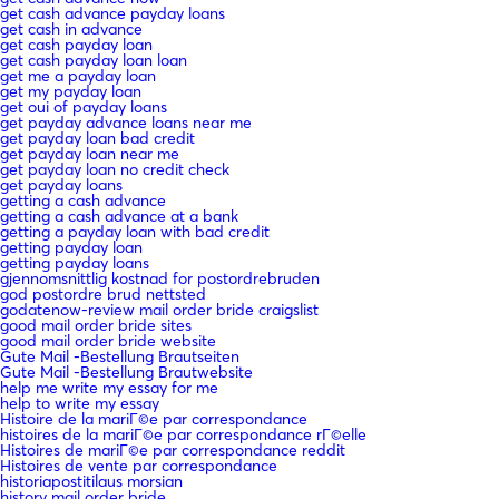
get cash advance payday loans
get cash in advance
get cash payday loan
get cash payday loan loan
get me a payday loan
get my payday loan
get oui of payday loans
get payday advance loans near me
get payday loan bad credit
get payday loan near me
get payday loan no credit check
get payday loans
getting a cash advance
getting a cash advance at a bank
getting a payday loan with bad credit
getting payday loan
getting payday loans
gjennomsnittlig kostnad for postordrebruden
god postordre brud nettsted
godatenow-review mail order bride craigslist
good mail order bride sites
good mail order bride website
Gute Mail -Bestellung Brautseiten
Gute Mail -Bestellung Brautwebsite
help me write my essay for me
help to write my essay
Histoire de la mariГ©e par correspondance
histoires de la mariГ©e par correspondance rГ©elle
Histoires de mariГ©e par correspondance reddit
Histoires de vente par correspondance
historiapostitilaus morsian
history mail order bride