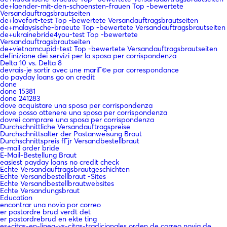
de+laender-mit-den-schoensten-frauen Top -bewertete
Versandauftragsbrautseiten
de+lovefort-test Top -bewertete Versandauftragsbrautseiten
de+malaysische-braeute Top -bewertete Versandauftragsbrautseiten
de+ukrainebride4you-test Top -bewertete
Versandauftragsbrautseiten
de+vietnamcupid-test Top -bewertete Versandauftragsbrautseiten
definizione dei servizi per la sposa per corrispondenza
Delta 10 vs. Delta 8
devrais-je sortir avec une mariГ©e par correspondance
do payday loans go on credit
done
done 15381
done 241283
dove acquistare una sposa per corrispondenza
dove posso ottenere una sposa per corrispondenza
dovrei comprare una sposa per corrispondenza
Durchschnittliche Versandauftragspreise
Durchschnittsalter der Postanweisung Braut
Durchschnittspreis fГјr Versandbestellbraut
e-mail order bride
E-Mail-Bestellung Braut
easiest payday loans no credit check
Echte Versandauftragsbrautgeschichten
Echte Versandbestellbraut -Sites
Echte Versandbestellbrautwebsites
Echte Versandungsbraut
Education
encontrar una novia por correo
er postordre brud verdt det
er postordrebrud en ekte ting
es+citas-en-linea-vs-citas-tradicionales orden de correo novia de