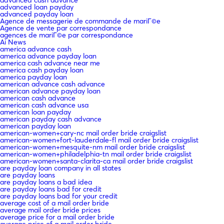
advanced loan payday
advanced payday loan
Agence de messagerie de commande de mariГ©e
Agence de vente par correspondance
agences de mariГ©e par correspondance
Ai News
america advance cash
america advance payday loan
america cash advance near me
america cash payday loan
america payday loan
american advance cash advance
american advance payday loan
american cash advance
american cash advance usa
american loan payday
american payday cash advance
american payday loan
american-women+cary-nc mail order bride craigslist
american-women+fort-lauderdale-fl mail order bride craigslist
american-women+mesquite-nm mail order bride craigslist
american-women+philadelphia-tn mail order bride craigslist
american-women+santa-clarita-ca mail order bride craigslist
are payday loan company in all states
are payday loans
are payday loans a bad idea
are payday loans bad for credit
are payday loans bad for your credit
average cost of a mail order bride
average mail order bride prices
average price for a mail order bride
average price of a mail order bride