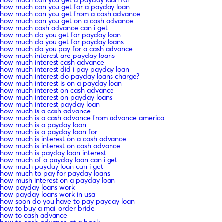
how much can you get for a payday loan
how much can you get from a cash advance
how much can you get on a cash advance
how much cash advance can i get
how much do you get for payday loan
how much do you get for payday loans
how much do you pay for a cash advance
how much interest are payday loans
how much interest cash advance
how much interest did i pay payday loan
how much interest do payday loans charge?
how much interest is on a payday loan
how much interest on cash advance
how much interest on payday loans
how much interest payday loan
how much is a cash advance
how much is a cash advance from advance america
how much is a payday loan
how much is a payday loan for
how much is interest on a cash advance
how much is interest on cash advance
how much is payday loan interest
how much of a payday loan can i get
how much payday loan can i get
how much to pay for payday loans
how mush interest on a payday loan
how payday loans work
how payday loans work in usa
how soon do you have to pay payday loan
how to buy a mail order bride
how to cash advance
how to cash advance at a bank