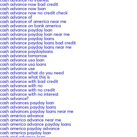
cash advance now bad credit
cash advance now loan
cash advance now no credit check
cash advance of
cash advance of america near me
cash advance on bank america
cash advance payday loan
cash advance payday loan near me
cash advance payday loans
cash advance payday loans bad credit
cash advance payday loans near me
cash advance paydayloans
cash advance tomorrow
cash advance usa loan
cash advance usa loans
cash advance use
cash advance what do you need
cash advance what this is
cash advance with bad credit
cash advance with no
cash advance with no credit
cash advance with no interest
cash advance?
cash advances payday loan
cash advances payday loans
cash advances payday loans near me
cash america advance
cash america advance near me
cash america advance payday loans
cash america payday advance
cash america payday loan
cash and advance loan