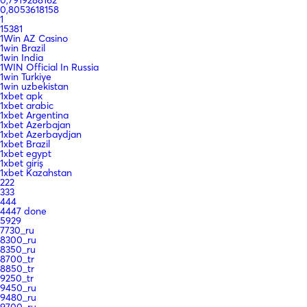
0,8053618158
1
15381
1Win AZ Casino
1win Brazil
1win India
1WIN Official In Russia
1win Turkiye
1win uzbekistan
1xbet apk
1xbet arabic
1xbet Argentina
1xbet Azerbajan
1xbet Azerbaydjan
1xbet Brazil
1xbet egypt
1xbet giriş
1xbet Kazahstan
222
333
444
4447 done
5929
7730_ru
8300_ru
8350_ru
8700_tr
8850_tr
9250_tr
9450_ru
9480_ru
9700_ru