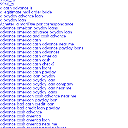
9940_tr
a cash advance is
a legitimate mail order bride
a payday advance loan
a payday loan
Acheter la mariГ©e par correspondance
advance ameican payday loans
advance america advance payday loan
advance america and cash advance
advance america cash
advance america cash advance near me
advance america cash advance payday loans
advance america cash advances
advance america cash america
advance america cash cash
advance america cash check?
advance america cash loans
advance america cash payday
advance america loan payday
advance america payday loan
advance america payday loan company
advance america payday loan near me
advance america payday loans
advance american cash advance near me
advance american payday loan
advance bad cash credit loan
advance bad credit loan payday
advance cash advance
advance cash america
advance cash america loan
advance cash america near me
advance cash america payday loans