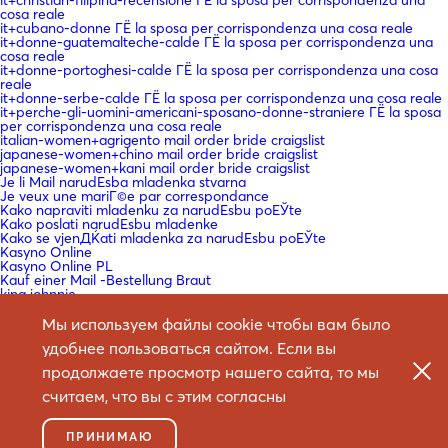
cosa reale
it+cubano-donne ГЁ la sposa per corrispondenza una cosa reale
it+donne-guatemalteche-calde ГЁ la sposa per corrispondenza una
cosa reale
it+donne-portoghesi-calde ГЁ la sposa per corrispondenza una cosa
reale
it+donne-serbe-calde ГЁ la sposa per corrispondenza una cosa reale
it+perche-gli-uomini-americani-sposano-donne-straniere ГЁ la sposa
per corrispondenza una cosa reale
italian-women+agrigento mail order bride craigslist
japanese-women+chino mail order bride craigslist
japanese-women+kani mail order bride craigslist
Je li Mail narudЕѕba mladenka stvarna
Je veux une mariГ©e par correspondance
Kako napraviti mladenku za narudЕѕbu poЕЎte
Kako poslati narudЕѕbu mladenke
Kako se vjenДЌati mladenka za narudЕѕbu poЕЎte
Kasyno Online
Kasyno Online PL
Kauf einer Mail -Bestellung Braut
king johnnie
kjГёp postordrebrud
kmsautodddddddd
Мы используем файлы cookie чтобы вам было
Koje su najbolje web stranice za mladenke
удобнее пользоваться сайтом. Если вы
korean-women+asan mail order bride craigslist
koreancupid-review mail order bride craigslist
продолжаете просмотр нашего сайта, то мы
KГ¶nnen Sie eine Braut bestellen?
La courrier Г©lectronique en vaut la peine?
считаем, что вы с этим согласны
La mariГ©e par correspondance est-elle une chose rГ©elle
laillinen postimyynti morsiamen sivusto
latin-woman-date-review mail order bride craigslist
ПРИНИМАЮ
Le site de la mariГ©e par correspondance