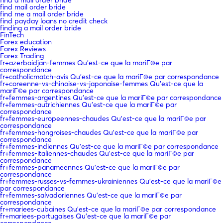
find mail order bride
find me a mail order bride
find payday loans no credit check
finding a mail order bride
FinTech
Forex education
Forex Reviews
Forex Trading
fr+azerbaidjan-femmes Qu'est-ce que la mariГ©e par
correspondance
fr+catholicmatch-avis Qu'est-ce que la mariГ©e par correspondance
fr+coreenne-vs-chinoise-vs-japonaise-femmes Qu'est-ce que la
mariГ©e par correspondance
fr+femmes-argentines Qu'est-ce que la mariГ©e par correspondance
fr+femmes-autrichiennes Qu'est-ce que la mariГ©e par
correspondance
fr+femmes-europeennes-chaudes Qu'est-ce que la mariГ©e par
correspondance
fr+femmes-hongroises-chaudes Qu'est-ce que la mariГ©e par
correspondance
fr+femmes-indiennes Qu'est-ce que la mariГ©e par correspondance
fr+femmes-italiennes-chaudes Qu'est-ce que la mariГ©e par
correspondance
fr+femmes-panameennes Qu'est-ce que la mariГ©e par
correspondance
fr+femmes-russes-vs-femmes-ukrainiennes Qu'est-ce que la mariГ©e
par correspondance
fr+femmes-salvadoriennes Qu'est-ce que la mariГ©e par
correspondance
fr+mariees-cubaines Qu'est-ce que la mariГ©e par correspondance
fr+mariees-portugaises Qu'est-ce que la mariГ©e par
correspondance