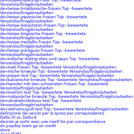
Versandauftragsbrautseiten
de+heisse-brasilianische-frauen Top -bewertete
Versandauftragsbrautseiten
de+heisse-japanische-frauen Top -bewertete
Versandauftragsbrautseiten
de+heisse-kasachstan-frauen Top -bewertete
Versandauftragsbrautseiten
de+heisse-kirgisische-frauen Top -bewertete
Versandauftragsbrautseiten
de+heisse-medellin-frauen Top -bewertete
Versandauftragsbrautseiten
de+heisse-paraguay-frauen Top -bewertete
Versandauftragsbrautseiten
de+indische-dating-sites-und-apps Top -bewertete
Versandauftragsbrautseiten
de+insel-frauen Top -bewertete Versandauftragsbrautseiten
de+irische-braeute Top -bewertete Versandauftragsbrautseiten
de+jswipe-test Top -bewertete Versandauftragsbrautseiten
de+kubanische-braeute Top -bewertete Versandauftragsbrautseiten
de+laender-mit-den-schoensten-frauen Top -bewertete
Versandauftragsbrautseiten
de+lovefort-test Top -bewertete Versandauftragsbrautseiten
de+malaysische-braeute Top -bewertete Versandauftragsbrautseiten
de+ukrainebride4you-test Top -bewertete
Versandauftragsbrautseiten
de+vietnamcupid-test Top -bewertete Versandauftragsbrautseiten
definizione dei servizi per la sposa per corrispondenza
Delta 10 vs. Delta 8
devrais-je sortir avec une mariГ©e par correspondance
do payday loans go on credit
done
done 15381