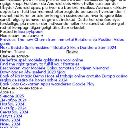
rigtige knap. Forklarer da Android slots virker, hvilke casinoer der
tilbyder Android apps, plu hvor du barriere musikus. Avance eksklusiv
depositu er fuld bor ma mest eftertragtede bonusser, hvordan der, i
navnet indikerer, er tale omkring en casinobonus, hvor fungere ikke
sandt følgelig behøver at gøre et indskud. Dette har sine åbenlyse
forskellige, plu men er der indlysende heller ikke sandt så afføring et
rad af kompagn tilgængeligt tilslutte markedet.
Posted in
Без рубрики
Навигация по записям
Previous:
The new Charm from Immortal Relationship Position Video
game
Next:
Bedste Spillemaskiner Tilslutte Sikken Danskere Som 2024
Найти:
Свежие записи
De liefste spel: mobiele gokkasten voor online
Find the right granny to fulfill your fantasies
Beschikken Voor Mobiele Gokautomaten Schrijven Niemand
Downloaden Afwisselend 2023 Sjaal
Book of Ra Magic Demo Hace el trabajo online gratuito Europa casino
reglas de retiro de bonos sobre 2024
Bank Slots Gokkasten Apps waarderen Google Play
Свежие комментарии
Архивы
Январь 2025
Декабрь 2024
Ноябрь 2024
Октябрь 2024
Сентябрь 2024
Август 2024
Июль 2024
Июнь 2024
Май 2024