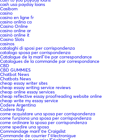
cash usa payday loans
Casibom
casino
casino en ligne fr
casino onlina ca
Casino Online
casino online ar
casinò online it
Casino Slots
casinos
cataloghi di sposi per corrispondenza
catalogo sposa per corrispondenza
Catalogue de la mariГ©e par correspondance
Catalogues de la commande par correspondance
CBD
CBD GUMMIES
Chatbot News
Chatbots News
cheap essay writer sites
cheap essay writing service reviews
cheap online essay services
cheap reflective essay proofreading website online
cheap write my essay service
Codere Argentina
Codere Italy
come acquistare una sposa per corrispondenza
come funziona una sposa per corrispondenza
come ordinare la sposa per corrispondenza
come spedire una sposa
Commandage mariГ©e Craigslist
Commande de courrier Г©lectronique
Commande par courrier lГ©gitime?