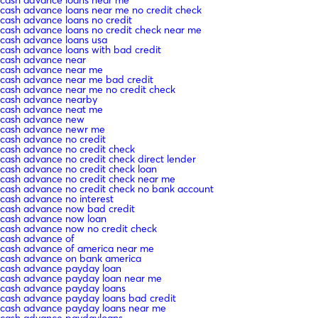
cash advance loans near me no credit check
cash advance loans no credit
cash advance loans no credit check near me
cash advance loans usa
cash advance loans with bad credit
cash advance near
cash advance near me
cash advance near me bad credit
cash advance near me no credit check
cash advance nearby
cash advance neat me
cash advance new
cash advance newr me
cash advance no credit
cash advance no credit check
cash advance no credit check direct lender
cash advance no credit check loan
cash advance no credit check near me
cash advance no credit check no bank account
cash advance no interest
cash advance now bad credit
cash advance now loan
cash advance now no credit check
cash advance of
cash advance of america near me
cash advance on bank america
cash advance payday loan
cash advance payday loan near me
cash advance payday loans
cash advance payday loans bad credit
cash advance payday loans near me
cash advance paydayloans