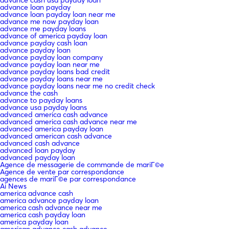
advance loan payday
advance loan payday loan near me
advance me now payday loan
advance me payday loans
advance of america payday loan
advance payday cash loan
advance payday loan
advance payday loan company
advance payday loan near me
advance payday loans bad credit
advance payday loans near me
advance payday loans near me no credit check
advance the cash
advance to payday loans
advance usa payday loans
advanced america cash advance
advanced america cash advance near me
advanced america payday loan
advanced american cash advance
advanced cash advance
advanced loan payday
advanced payday loan
Agence de messagerie de commande de mariГ©e
Agence de vente par correspondance
agences de mariГ©e par correspondance
Ai News
america advance cash
america advance payday loan
america cash advance near me
america cash payday loan
america payday loan
american advance cash advance