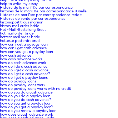
help to write my essay
Histoire de la mariГ©e par correspondance
histoires de la mariГ©e par correspondance rГ©elle
Histoires de mariГ©e par correspondance reddit
Histoires de vente par correspondance
historiapostitilaus morsian
history mail order bride
Hot -Mail -Bestellung Braut
hot mail order bride
hottest mail order bride
hotteste postordrebrud
how can i get a payday loan
how can i get cash advance
how can you get a payday loan
how cash advance
how cash advance works
how do cash advance work
how do i do a cash advance
how do i get a cash advance
how do i get a cash advance?
how do i get a payday loans
how do payday loans
how do payday loans work
how do payday loans works with no credit
how do you do a cash advance
how do you do a payday loan
how do you do cash advance?
how do you get a payday loan
how do you get a payday loan?
how do you renew a payday loan
how does a cash advance work
how does a cash advance works