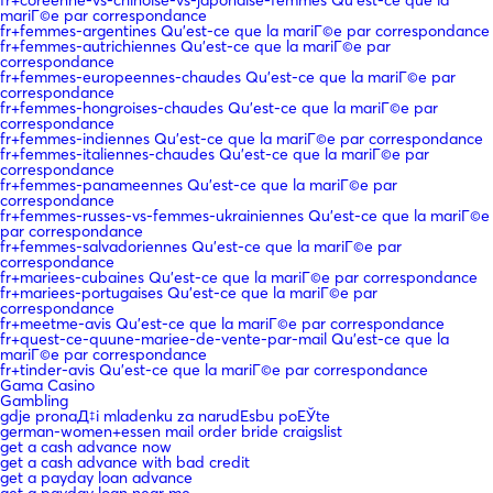
mariГ©e par correspondance
fr+femmes-argentines Qu'est-ce que la mariГ©e par correspondance
fr+femmes-autrichiennes Qu'est-ce que la mariГ©e par
correspondance
fr+femmes-europeennes-chaudes Qu'est-ce que la mariГ©e par
correspondance
fr+femmes-hongroises-chaudes Qu'est-ce que la mariГ©e par
correspondance
fr+femmes-indiennes Qu'est-ce que la mariГ©e par correspondance
fr+femmes-italiennes-chaudes Qu'est-ce que la mariГ©e par
correspondance
fr+femmes-panameennes Qu'est-ce que la mariГ©e par
correspondance
fr+femmes-russes-vs-femmes-ukrainiennes Qu'est-ce que la mariГ©e
par correspondance
fr+femmes-salvadoriennes Qu'est-ce que la mariГ©e par
correspondance
fr+mariees-cubaines Qu'est-ce que la mariГ©e par correspondance
fr+mariees-portugaises Qu'est-ce que la mariГ©e par
correspondance
fr+meetme-avis Qu'est-ce que la mariГ©e par correspondance
fr+quest-ce-quune-mariee-de-vente-par-mail Qu'est-ce que la
mariГ©e par correspondance
fr+tinder-avis Qu'est-ce que la mariГ©e par correspondance
Gama Casino
Gambling
gdje pronaД‡i mladenku za narudЕѕbu poЕЎte
german-women+essen mail order bride craigslist
get a cash advance now
get a cash advance with bad credit
get a payday loan advance
get a payday loan near me