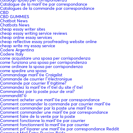
Catalogue de la mariГ©e par correspondance
Catalogues de la commande par correspondance
CBD
CBD GUMMIES
Chatbot News
Chatbots News
cheap essay writer sites
cheap essay writing service reviews
cheap online essay services
cheap reflective essay proofreading website online
cheap write my essay service
Codere Argentina
Codere Italy
come acquistare una sposa per corrispondenza
come funziona una sposa per corrispondenza
come ordinare la sposa per corrispondenza
come spedire una sposa
Commandage mariГ©e Craigslist
Commande de courrier Г©lectronique
Commande par courrier lГ©gitime?
Commandez la mariГ©e rГ©el du site rГ©el
Commandez par la poste pour de vrai?
commanditГ©
Comment acheter une mariГ©e par correspondance
Comment commander la commande par courrier mariГ©e
Comment commander par la poste une mariГ©e
Comment commander une mariГ©e par correspondance
Comment faire de la vente par la poste
Comment fonctionne la mariГ©e par courrier
Comment fonctionnent la mariГ©e par courrier
Comment prГ©parer une mariГ©e par correspondance Reddit
Commout Mail Entre Russian Bride