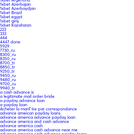
1xbet Azerbajan
1xbet Azerbaydjan
1xbet Brazil
1xbet egypt
1xbet giriş
1xbet Kazahstan
222
333
444
4447 done
5929
7730_ru
8300_ru
8350_ru
8700_tr
8850_tr
9250_tr
9450_ru
9480_ru
9700_ru
9940_tr
a cash advance is
a legitimate mail order bride
a payday advance loan
a payday loan
Acheter la mariГ©e par correspondance
advance ameican payday loans
advance america advance payday loan
advance america and cash advance
advance america cash
advance america cash advance near me
advance america cash advance payday loans