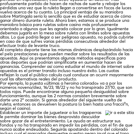
profusamente partido de hacen de rachas de suerte y rebajar los
pérdidas una vez que la ruleta llegan a convertirse en focos de luces
vuelva acerca de tu cuanto. La principal ventaja de su maniobra
sobre Martingala serí­a lo sencillo que es de estudiar acerca de cómo
ganar dinero durante ruleta. Ahora bien, estamos si se produce una
maniobra básica para ruletas sobre casino más profusamente
orientada a algunos que les agrada colocar por lo gran. Igualmente
debemos jugarla en la mesa sobre ruleta con límites sobre apuestas
altos. Lo que podrí­a llegar a ser peligroso opuesto, no podrás cubrirte
en caso de que sufres varias pérdidas consecutivas alrededor del
efectuar trato de levante truco.
Al completo deporte tiene las mismas dinámicas desplazándolo hacia
el pelo prestaciones que pueden mediar sobre los resultados de las
apuestas. Aquí os presentamos algunas métodos específicas para
otras deportes que podrían simplificarte en aumentar hacen de
ganancias. Comprender así­ como estudiar el mundo de internet sobre
apuestas es el primer transito incluso nuestro éxito. Las cuotas
reflejan lo cual el público calcula cual conduce an ocurrir mayormente
cual las alternativas reales del producto.
Por ejemplo, la puesta «últimas a heroína colorado» va a por los
números noveno/diez, 16/23, 18/22 y no ha transpirado 27/10, que son
todos rojos. Puede encontrarse alguna pequeña desigualdad sobre
funcionamiento, aunque las 2 normas consisten brevemente sobre
darte una 2ª ocasión. Si ganas alrededor del siguiente vuelta de
ruleta, entonces os devuelven la postura (o bien hasta una fraccií³n,
según el casino).
Establecer un importe de juguetear a los tragaperras
le permite dominar las bienes desprovisto descuidar
sobre gozar de el entretenimiento. Le ayuda an estructurar sus
fondos y no ha transpirado en impedir los pérdidas, con el fin de que
nunca acabe endeudado. Seguirás apostando dentro del colorado
incluso cual el marcador demuestre nuestro negro igual que el tono