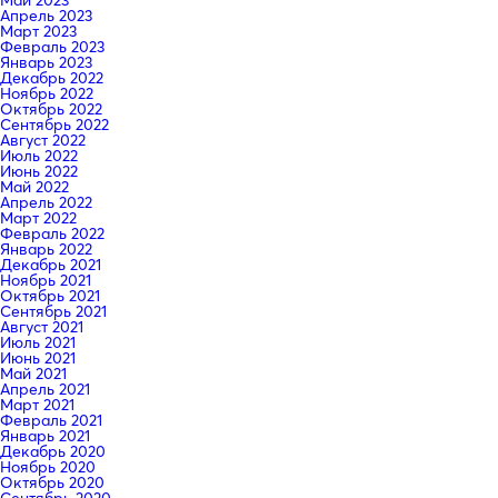
Апрель 2023
Март 2023
Февраль 2023
Январь 2023
Декабрь 2022
Ноябрь 2022
Октябрь 2022
Сентябрь 2022
Август 2022
Июль 2022
Июнь 2022
Май 2022
Апрель 2022
Март 2022
Февраль 2022
Январь 2022
Декабрь 2021
Ноябрь 2021
Октябрь 2021
Сентябрь 2021
Август 2021
Июль 2021
Июнь 2021
Май 2021
Апрель 2021
Март 2021
Февраль 2021
Январь 2021
Декабрь 2020
Ноябрь 2020
Октябрь 2020
Сентябрь 2020