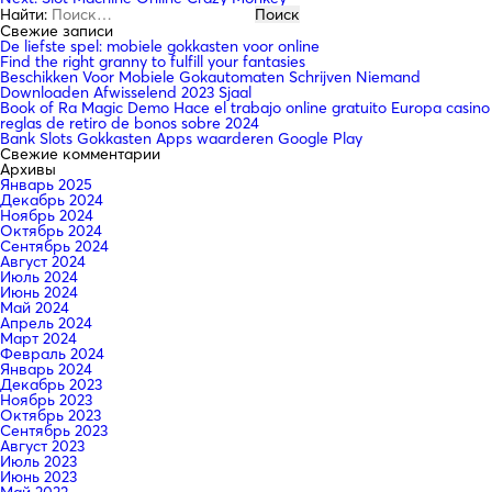
Найти:
Свежие записи
De liefste spel: mobiele gokkasten voor online
Find the right granny to fulfill your fantasies
Beschikken Voor Mobiele Gokautomaten Schrijven Niemand
Downloaden Afwisselend 2023 Sjaal
Book of Ra Magic Demo Hace el trabajo online gratuito Europa casino
reglas de retiro de bonos sobre 2024
Bank Slots Gokkasten Apps waarderen Google Play
Свежие комментарии
Архивы
Январь 2025
Декабрь 2024
Ноябрь 2024
Октябрь 2024
Сентябрь 2024
Август 2024
Июль 2024
Июнь 2024
Май 2024
Апрель 2024
Март 2024
Февраль 2024
Январь 2024
Декабрь 2023
Ноябрь 2023
Октябрь 2023
Сентябрь 2023
Август 2023
Июль 2023
Июнь 2023
Май 2023