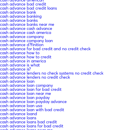
cash advance bad credit
cash advance bad credit loans
cash advance bank
cash advance banking
cash advance banks
cash advance banks near me
cash advance cash advance
cash advance cash america
cash advance company
cash advance company loan
cash advance d?finition
cash advance for bad credit and no credit check
cash advance how to
cash advance how to credit
cash advance in america
cash advance is what
cash advance is?
cash advance lenders no check systems no credit check
cash advance lenders no credit check
cash advance loan
cash advance loan company
cash advance loan for bad credit
cash advance loan near me
cash advance loan payday
cash advance loan payday advance
cash advance loan usa
cash advance loan with bad credit
cash advance loand
cash advance loans
cash advance loans bad credit
cash advance loans for bad credit
cash advance loans near me