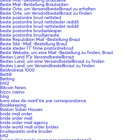
Beste Mail -Bestellung Brautseiten
Beste Orte, um Versandbestellbraut zu erhalten
Beste Orte, um Versandbestellbraut zu finden
beste postordre brud nettsted
beste postordre brud nettsteder reddit
beste postordre brud nettstedet reddit
beste postordre brudselskaper
beste postordre brudtjeneste
Beste Reputation Mail -Bestellung Braut
Beste Site -Mail -Bestellung Braut
beste steder ГҐ finne postordrebrud
Beste Website, um eine Mail -Bestellung zu finden, Braut
Bestes Land fГјr Versandbestellbraut
Bestes Land, um eine Versandbestellbraut zu finden
Bestes Land, um Versandbestellbraut zu finden
BetAndreas 1000
Bettilt
Betting
bht2
Bitcoin News
bizzo casino
blog
bons sites de mariГ©e par correspondance
Bookkeeping
Boston Sober Houses
bride mail order
bride order mail
bride order mail agency
bride world mail order brides
brudeparets ordre bruder
btt2
buona idea per la sposa per corrispondenza?