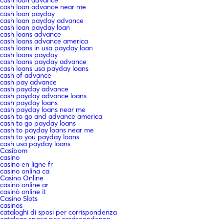
cash loan advance near me
cash loan payday
cash loan payday advance
cash loan payday loan
cash loans advance
cash loans advance america
cash loans in usa payday loan
cash loans payday
cash loans payday advance
cash loans usa payday loans
cash of advance
cash pay advance
cash payday advance
cash payday advance loans
cash payday loans
cash payday loans near me
cash to go and advance america
cash to go payday loans
cash to payday loans near me
cash to you payday loans
cash usa payday loans
Casibom
casino
casino en ligne fr
casino onlina ca
Casino Online
casino online ar
casinò online it
Casino Slots
casinos
cataloghi di sposi per corrispondenza
catalogo sposa per corrispondenza