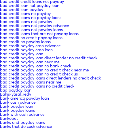
bad credit credit loans not payday
bad credit loan not payday loan
bad credit loan payday
bad credit loans no payday
bad credit loans no payday loans
bad credit loans not payday
bad credit loans not payday advance
bad credit loans not payday loans
bad credit loans that are not payday loans
bad credit no credit payday loans
bad credit no payday loans
bad credit payday cash advance
bad credit payday cash loan
bad credit payday loan
bad credit payday loan direct lender no credit check
bad credit payday loan near me
bad credit payday loan no bank check
bad credit payday loan no credit check near me
bad credit payday loan no credit check us
bad credit payday loans direct lenders no credit check
bad credit payday loans near me
bad credit payday loans no credit check
bad payday loan
Bahis-yasal_redy
bank america payday loan
bank cash advance
bank payday loan
bank payday loans
bank with cash advance
Bankobet
banks and payday loans
banks that do cash advance