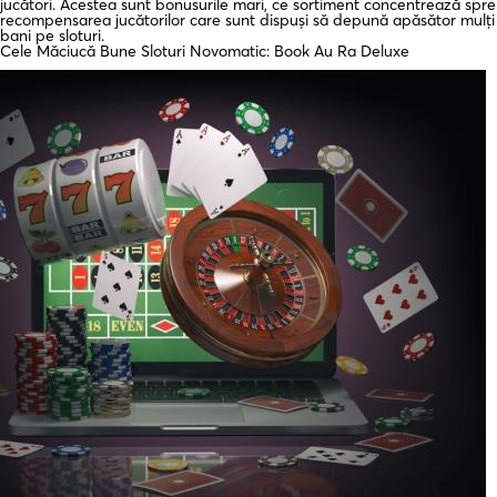
jucători. Acestea sunt bonusurile mari, ce sortiment concentrează spre
recompensarea jucătorilor care sunt dispuși să depună apăsător mulți
bani pe sloturi.
Cele Măciucă Bune Sloturi Novomatic: Book Au Ra Deluxe