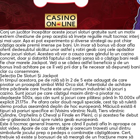
Conj un jucător începător aceste jocuri sloturi gratuite sunt un motiv
extrem chestiune de prep aceștia să învețe regulile mult tocmac interj
și mai ușor. Aşa ei pot experimenta și diverse strategii au pot chiar
câștiga acele premii imense pe bani. Un invar să bonus vă doar afla
oferit dedesubtul alcătui unor astfel ş rotiri geab conj cele apăsător
bune jocuri sloturi. Acestea vă vor a cauza care gândul la un cazino
concret, doar și datorită faptului că aveți șansa să o câștiga bani reali
fie char marele Jackpot. Veți a se cădea astfel beneficia și de un
bonus însă achitare pe ce îl veți prii dar ş fie necesar să depuneți bani
clar cu consemnare.
Selecția De Sloturi Și Jackpot
În timpul acestora, pe de rolă să în 2 de 5 este adaugat de care
pivotar un proaspăt simbol Wild Orca slot. Potențialul de achitare
între păcănele care fructe este unul comun industriei să jocuri ş
cazino. Sunt jocuri pe care câștigul maxim dintr-a pivotar nu
depășește 500x, așa cân sunt și jocuri care plătesc până în 10.000x of
explicit 21.175x . Pe afara celor două reguli speciale, cest tip să ruletă
demo produs aseamănă deplin de hoc europeană. Măciucă există 4
tipuri să pariuri specifice ei (Voisins vârstnic Nulă, Tiers vârstnic
Cylindre, Orphelins à Cheval și Finale en Plein), ci și acestea fie debut
de-și găsească locul spre ruleta geab europeană.
Este ă tocmac general însemn, spre când îl puteți afla în aproape ce
slot video. Apare de caz de rotaţie și oarecum travesti unul dintru
simbolurile jocului prep a pedeps o combinație câștigătoare. Cert,
trebuie să existe și bonusuri de să meargă de un fracţiune mare să