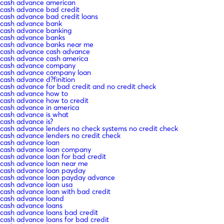
cash advance american
cash advance bad credit
cash advance bad credit loans
cash advance bank
cash advance banking
cash advance banks
cash advance banks near me
cash advance cash advance
cash advance cash america
cash advance company
cash advance company loan
cash advance d?finition
cash advance for bad credit and no credit check
cash advance how to
cash advance how to credit
cash advance in america
cash advance is what
cash advance is?
cash advance lenders no check systems no credit check
cash advance lenders no credit check
cash advance loan
cash advance loan company
cash advance loan for bad credit
cash advance loan near me
cash advance loan payday
cash advance loan payday advance
cash advance loan usa
cash advance loan with bad credit
cash advance loand
cash advance loans
cash advance loans bad credit
cash advance loans for bad credit