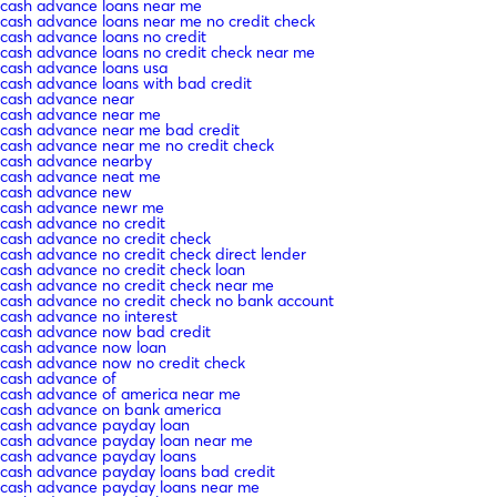
cash advance loans near me
cash advance loans near me no credit check
cash advance loans no credit
cash advance loans no credit check near me
cash advance loans usa
cash advance loans with bad credit
cash advance near
cash advance near me
cash advance near me bad credit
cash advance near me no credit check
cash advance nearby
cash advance neat me
cash advance new
cash advance newr me
cash advance no credit
cash advance no credit check
cash advance no credit check direct lender
cash advance no credit check loan
cash advance no credit check near me
cash advance no credit check no bank account
cash advance no interest
cash advance now bad credit
cash advance now loan
cash advance now no credit check
cash advance of
cash advance of america near me
cash advance on bank america
cash advance payday loan
cash advance payday loan near me
cash advance payday loans
cash advance payday loans bad credit
cash advance payday loans near me