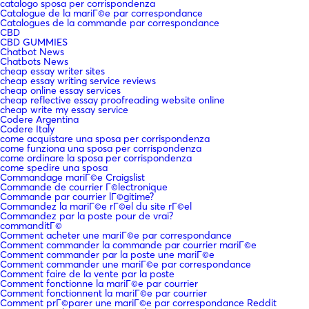
catalogo sposa per corrispondenza
Catalogue de la mariГ©e par correspondance
Catalogues de la commande par correspondance
CBD
CBD GUMMIES
Chatbot News
Chatbots News
cheap essay writer sites
cheap essay writing service reviews
cheap online essay services
cheap reflective essay proofreading website online
cheap write my essay service
Codere Argentina
Codere Italy
come acquistare una sposa per corrispondenza
come funziona una sposa per corrispondenza
come ordinare la sposa per corrispondenza
come spedire una sposa
Commandage mariГ©e Craigslist
Commande de courrier Г©lectronique
Commande par courrier lГ©gitime?
Commandez la mariГ©e rГ©el du site rГ©el
Commandez par la poste pour de vrai?
commanditГ©
Comment acheter une mariГ©e par correspondance
Comment commander la commande par courrier mariГ©e
Comment commander par la poste une mariГ©e
Comment commander une mariГ©e par correspondance
Comment faire de la vente par la poste
Comment fonctionne la mariГ©e par courrier
Comment fonctionnent la mariГ©e par courrier
Comment prГ©parer une mariГ©e par correspondance Reddit