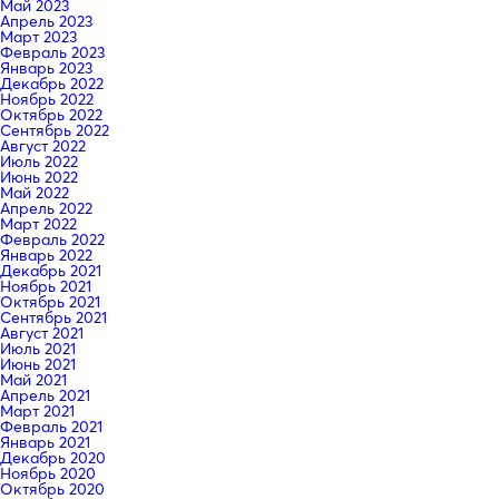
Май 2023
Апрель 2023
Март 2023
Февраль 2023
Январь 2023
Декабрь 2022
Ноябрь 2022
Октябрь 2022
Сентябрь 2022
Август 2022
Июль 2022
Июнь 2022
Май 2022
Апрель 2022
Март 2022
Февраль 2022
Январь 2022
Декабрь 2021
Ноябрь 2021
Октябрь 2021
Сентябрь 2021
Август 2021
Июль 2021
Июнь 2021
Май 2021
Апрель 2021
Март 2021
Февраль 2021
Январь 2021
Декабрь 2020
Ноябрь 2020
Октябрь 2020