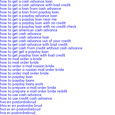
how to get a cash advance loan
how to get a cash advance with bad credit
how to get a loan from cash advance
how to get a loan from payday loan
how to get a payday advance loan
how to get a payday loan near me
how to get a payday loan with no credit
how to get a payday loan with no credit check
how to get american cash advance
how to get cash advance
how to get cash advance loan
how to get cash advance out of your credit
how to get cash advance with bad credit
how to get cash from credit wtihout cash advance
how to get get a payday loan
how to get payday loan with bad credit
how to mail order a bride
how to mail order bride
how to order a mail russian bride
how to order a russian mail order bride
how to order mail order bride
how to payday loan
how to payday loans
how to payday loans work
how to prepare a mail order bride
how to prepare a mail order bride reddit
how to use cash advance
how to use credit cash advance
hva en postordrebrud
Hva er en postordre brud
hva er en postordrebrud
hva er postordrebrud