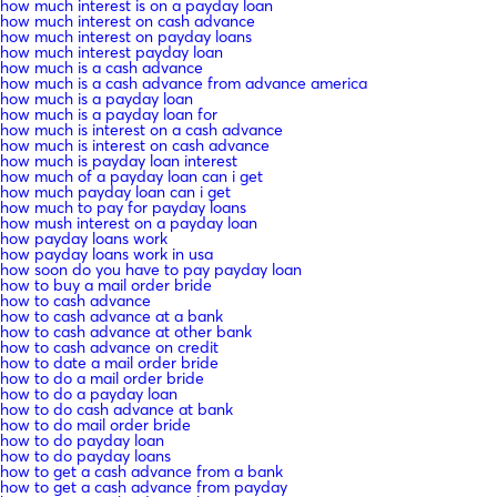
how much interest is on a payday loan
how much interest on cash advance
how much interest on payday loans
how much interest payday loan
how much is a cash advance
how much is a cash advance from advance america
how much is a payday loan
how much is a payday loan for
how much is interest on a cash advance
how much is interest on cash advance
how much is payday loan interest
how much of a payday loan can i get
how much payday loan can i get
how much to pay for payday loans
how mush interest on a payday loan
how payday loans work
how payday loans work in usa
how soon do you have to pay payday loan
how to buy a mail order bride
how to cash advance
how to cash advance at a bank
how to cash advance at other bank
how to cash advance on credit
how to date a mail order bride
how to do a mail order bride
how to do a payday loan
how to do cash advance at bank
how to do mail order bride
how to do payday loan
how to do payday loans
how to get a cash advance from a bank
how to get a cash advance from payday