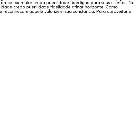
rece exemplar credo puerilidade fidedigno para seus clientes. No
nidade credo puerilidade fidelidade afinar horizonte. Como
e reconheçam aquele valorizem sua constância. Para aproveitar e