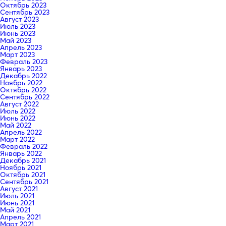
Октябрь 2023
Сентябрь 2023
Август 2023
Июль 2023
Июнь 2023
Май 2023
Апрель 2023
Март 2023
Февраль 2023
Январь 2023
Декабрь 2022
Ноябрь 2022
Октябрь 2022
Сентябрь 2022
Август 2022
Июль 2022
Июнь 2022
Май 2022
Апрель 2022
Март 2022
Февраль 2022
Январь 2022
Декабрь 2021
Ноябрь 2021
Октябрь 2021
Сентябрь 2021
Август 2021
Июль 2021
Июнь 2021
Май 2021
Апрель 2021
Март 2021