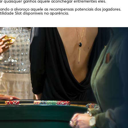
acar quaisquer ganhos aquele aconchegar entrementes eles.
ntando a alvoroço aquele as recompensas potenciais dos jogadores.
ilidade Slot disponíveis na aparência.