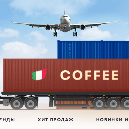
РЕНДЫ
ХИТ ПРОДАЖ
НОВИНКИ И