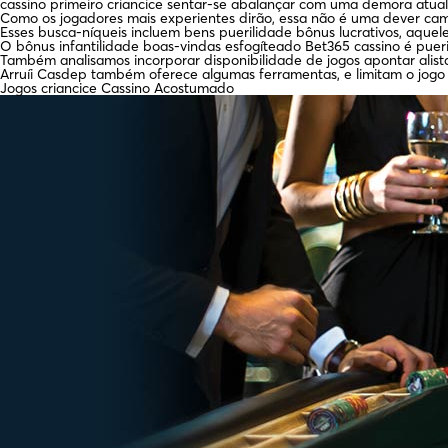
cassino primeiro criancice sentar-se abalançar com uma demora atual.
Como os jogadores mais experientes dirão, essa não é uma dever ca
Esses busca-níqueis incluem bens puerilidade bônus lucrativos, aquel
O bônus infantilidade boas-vindas esfogíteado Bet365 cassino é pueril
Também analisamos incorporar disponibilidade de jogos apontar al
Arruíi Casdep também oferece algumas ferramentas, e limitam o jogo 
Jogos criancice Cassino Acostumado