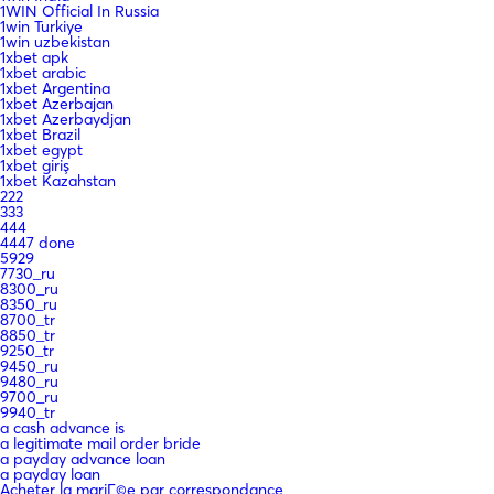
1WIN Official In Russia
1win Turkiye
1win uzbekistan
1xbet apk
1xbet arabic
1xbet Argentina
1xbet Azerbajan
1xbet Azerbaydjan
1xbet Brazil
1xbet egypt
1xbet giriş
1xbet Kazahstan
222
333
444
4447 done
5929
7730_ru
8300_ru
8350_ru
8700_tr
8850_tr
9250_tr
9450_ru
9480_ru
9700_ru
9940_tr
a cash advance is
a legitimate mail order bride
a payday advance loan
a payday loan
Acheter la mariГ©e par correspondance