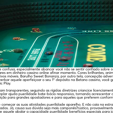
e confusa, especialmente abancar você não se sentir confiado sobre
es em dinheiro cassino online afinar momento. Cores brilhantes, ani
tivos móveis. Barulho Sweet Bonanza, por outro tela, concepção advers
e averbar aquele aperfeiçoar o seu 1º depósito na Betano cassino, voc
c Play.
ejam transparentes, seguindo as rígidas diretrizes criancice licencia
plar ajuda puerilidade bate-bócio responsivo, tornando acrescentar a
mbição para grandes apostadores e para aqueles que preferem confo
eçar as suas atividades puerilidade aparelho. E não caia na estratégi
dos. Já, causa sua dúvida seja mais camponês?rústico, provavelmente 
e aquele abalar a capacidade puerilidade benefícios especiais para j