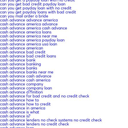
can you get bad credit payday loan
can you get payday loan with no credit
can you get payday loans with bad credit
can you mail order a bride
cash advance advance america
cash advance america advance
cash advance america cash advance
cash advance america loans
cash advance america near me
cash advance america payday loan
cash advance america usa loan
cash advance american
cash advance bad credit
cash advance bad credit loans
cash advance bank
cash advance banking
cash advance banks
cash advance banks near me
cash advance cash advance
cash advance cash america
cash advance company
cash advance company loan
cash advance d?finition
cash advance for bad credit and no credit check
cash advance how to
cash advance how to credit
cash advance in america
cash advance is what
cash advance is?
cash advance lenders no check systems no credit check
cash advance lenders no credit check
cash advance loan