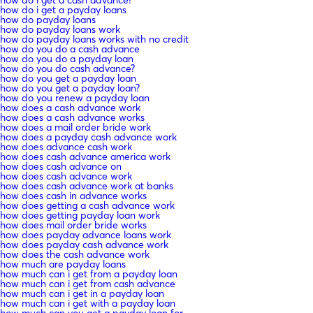
how do i get a payday loans
how do payday loans
how do payday loans work
how do payday loans works with no credit
how do you do a cash advance
how do you do a payday loan
how do you do cash advance?
how do you get a payday loan
how do you get a payday loan?
how do you renew a payday loan
how does a cash advance work
how does a cash advance works
how does a mail order bride work
how does a payday cash advance work
how does advance cash work
how does cash advance america work
how does cash advance on
how does cash advance work
how does cash advance work at banks
how does cash in advance works
how does getting a cash advance work
how does getting payday loan work
how does mail order bride works
how does payday advance loans work
how does payday cash advance work
how does the cash advance work
how much are payday loans
how much can i get from a payday loan
how much can i get from cash advance
how much can i get in a payday loan
how much can i get with a payday loan
how much can you get a payday loan for