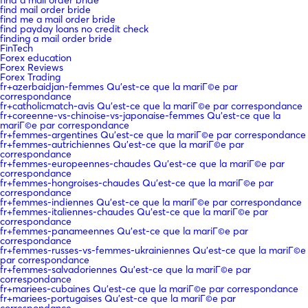
find mail order bride
find me a mail order bride
find payday loans no credit check
finding a mail order bride
FinTech
Forex education
Forex Reviews
Forex Trading
fr+azerbaidjan-femmes Qu'est-ce que la mariГ©e par
correspondance
fr+catholicmatch-avis Qu'est-ce que la mariГ©e par correspondance
fr+coreenne-vs-chinoise-vs-japonaise-femmes Qu'est-ce que la
mariГ©e par correspondance
fr+femmes-argentines Qu'est-ce que la mariГ©e par correspondance
fr+femmes-autrichiennes Qu'est-ce que la mariГ©e par
correspondance
fr+femmes-europeennes-chaudes Qu'est-ce que la mariГ©e par
correspondance
fr+femmes-hongroises-chaudes Qu'est-ce que la mariГ©e par
correspondance
fr+femmes-indiennes Qu'est-ce que la mariГ©e par correspondance
fr+femmes-italiennes-chaudes Qu'est-ce que la mariГ©e par
correspondance
fr+femmes-panameennes Qu'est-ce que la mariГ©e par
correspondance
fr+femmes-russes-vs-femmes-ukrainiennes Qu'est-ce que la mariГ©e
par correspondance
fr+femmes-salvadoriennes Qu'est-ce que la mariГ©e par
correspondance
fr+mariees-cubaines Qu'est-ce que la mariГ©e par correspondance
fr+mariees-portugaises Qu'est-ce que la mariГ©e par
correspondance