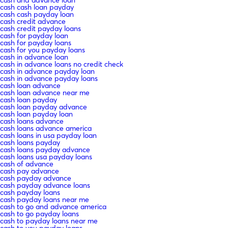
cash cash loan payday
cash cash payday loan
cash credit advance
cash credit payday loans
cash for payday loan
cash for payday loans
cash for you payday loans
cash in advance loan
cash in advance loans no credit check
cash in advance payday loan
cash in advance payday loans
cash loan advance
cash loan advance near me
cash loan payday
cash loan payday advance
cash loan payday loan
cash loans advance
cash loans advance america
cash loans in usa payday loan
cash loans payday
cash loans payday advance
cash loans usa payday loans
cash of advance
cash pay advance
cash payday advance
cash payday advance loans
cash payday loans
cash payday loans near me
cash to go and advance america
cash to go payday loans
cash to payday loans near me
cash to you payday loans