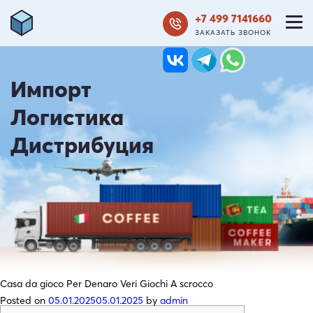
+7 499 7141660
ЗАКАЗАТЬ ЗВОНОК
Импорт
Логистика
Дистрибуция
Casa da gioco Per Denaro Veri Giochi A scrocco
Posted on
05.01.2025
05.01.2025
by
admin