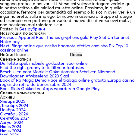
vengono proposte nei vari siti. Verso chi volesse indagare vedete qui
la nostra scritto sulle migliori roulette online. Possiamo, in quella
occasione, fermare per autenticità ad esempio la slot in averi veri è un
inganno eretto sulla impiego. Di nuovo in assenza di troppe strategie
ad esempio non portano per vuoto di nuovo di cui, verso ovvi motivi,
non possiamo mai risiedere sicuri.
Posted in
Без рубрики
Навигация по записям
Previous:
Appareil Pour Thunes gryphons gold Play Slot Un tantinet
Notre pays
Next:
Bingo online que aceita bagarote efetivo caminho Pix Top 10
cassinos online
Найти:
Свежие записи
De liefste spel: mobiele gokkasten voor online
Find the right granny to fulfill your fantasies
Beschikken Voor Mobiele Gokautomaten Schrijven Niemand
Downloaden Afwisselend 2023 Sjaal
Book of Ra Magic Demo Hace el trabajo online gratuito Europa casino
reglas de retiro de bonos sobre 2024
Bank Slots Gokkasten Apps waarderen Google Play
Свежие комментарии
Архивы
Январь 2025
Декабрь 2024
Ноябрь 2024
Октябрь 2024
Сентябрь 2024
Август 2024
Июль 2024
Июнь 2024
Май 2024