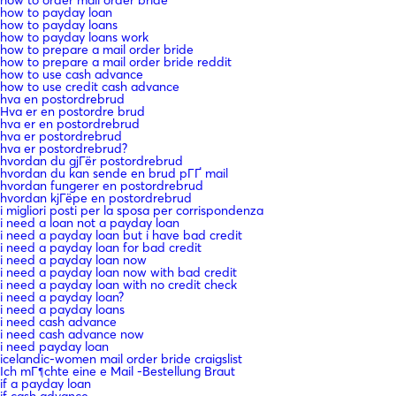
how to payday loan
how to payday loans
how to payday loans work
how to prepare a mail order bride
how to prepare a mail order bride reddit
how to use cash advance
how to use credit cash advance
hva en postordrebrud
Hva er en postordre brud
hva er en postordrebrud
hva er postordrebrud
hva er postordrebrud?
hvordan du gjГёr postordrebrud
hvordan du kan sende en brud pГҐ mail
hvordan fungerer en postordrebrud
hvordan kjГёpe en postordrebrud
i migliori posti per la sposa per corrispondenza
i need a loan not a payday loan
i need a payday loan but i have bad credit
i need a payday loan for bad credit
i need a payday loan now
i need a payday loan now with bad credit
i need a payday loan with no credit check
i need a payday loan?
i need a payday loans
i need cash advance
i need cash advance now
i need payday loan
icelandic-women mail order bride craigslist
Ich mГ¶chte eine e Mail -Bestellung Braut
if a payday loan
if cash advance