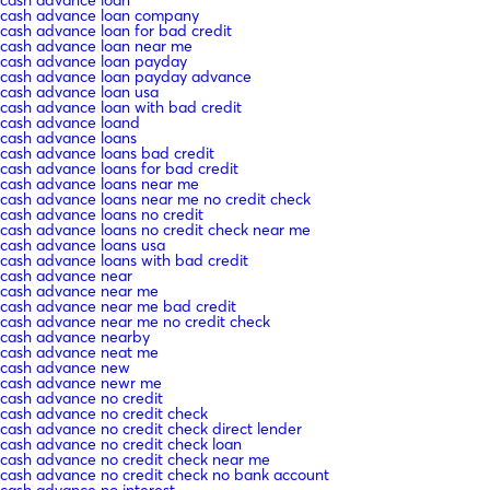
cash advance loan company
cash advance loan for bad credit
cash advance loan near me
cash advance loan payday
cash advance loan payday advance
cash advance loan usa
cash advance loan with bad credit
cash advance loand
cash advance loans
cash advance loans bad credit
cash advance loans for bad credit
cash advance loans near me
cash advance loans near me no credit check
cash advance loans no credit
cash advance loans no credit check near me
cash advance loans usa
cash advance loans with bad credit
cash advance near
cash advance near me
cash advance near me bad credit
cash advance near me no credit check
cash advance nearby
cash advance neat me
cash advance new
cash advance newr me
cash advance no credit
cash advance no credit check
cash advance no credit check direct lender
cash advance no credit check loan
cash advance no credit check near me
cash advance no credit check no bank account
cash advance no interest