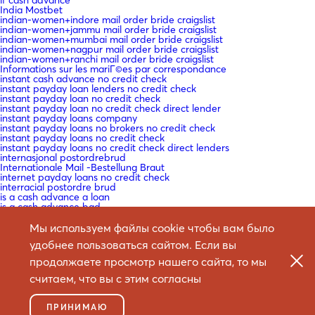
India Mostbet
indian-women+indore mail order bride craigslist
indian-women+jammu mail order bride craigslist
indian-women+mumbai mail order bride craigslist
indian-women+nagpur mail order bride craigslist
indian-women+ranchi mail order bride craigslist
Informations sur les mariГ©es par correspondance
instant cash advance no credit check
instant payday loan lenders no credit check
instant payday loan no credit check
instant payday loan no credit check direct lender
instant payday loans company
instant payday loans no brokers no credit check
instant payday loans no credit check
instant payday loans no credit check direct lenders
internasjonal postordrebrud
Internationale Mail -Bestellung Braut
internet payday loans no credit check
interracial postordre brud
is a cash advance a loan
is a cash advance bad
is a cash advance bad for your credit
is cash advance
Мы используем файлы cookie чтобы вам было
is cash advance bad
удобнее пользоваться сайтом. Если вы
is mail order bride safe
is mail order bride worth it
продолжаете просмотр нашего сайта, то мы
Ist Versandbestellbraut sicher
Istinita priДЌa o mladenki
считаем, что вы с этим согласны
IT Education
IT Vacancies
IT Образование
ПРИНИМАЮ
it+christian-filipina-recensione ГЁ la sposa per corrispondenza una