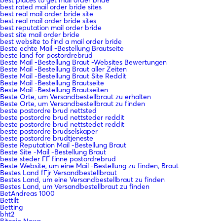
best rated mail order bride sites
best real mail order bride site
best real mail order bride sites
best reputation mail order bride
best site mail order bride
best website to find a mail order bride
Beste echte Mail -Bestellung Brautseite
beste land for postordrebrud
Beste Mail -Bestellung Braut -Websites Bewertungen
Beste Mail -Bestellung Braut aller Zeiten
Beste Mail -Bestellung Braut Site Reddit
Beste Mail -Bestellung Brautseite
Beste Mail -Bestellung Brautseiten
Beste Orte, um Versandbestellbraut zu erhalten
Beste Orte, um Versandbestellbraut zu finden
beste postordre brud nettsted
beste postordre brud nettsteder reddit
beste postordre brud nettstedet reddit
beste postordre brudselskaper
beste postordre brudtjeneste
Beste Reputation Mail -Bestellung Braut
Beste Site -Mail -Bestellung Braut
beste steder ГҐ finne postordrebrud
Beste Website, um eine Mail -Bestellung zu finden, Braut
Bestes Land fГјr Versandbestellbraut
Bestes Land, um eine Versandbestellbraut zu finden
Bestes Land, um Versandbestellbraut zu finden
BetAndreas 1000
Bettilt
Betting
bht2
Bitcoin News