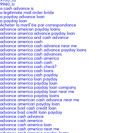
9940_tr
a cash advance is
a legitimate mail order bride
a payday advance loan
a payday loan
Acheter la mariГ©e par correspondance
advance ameican payday loans
advance america advance payday loan
advance america and cash advance
advance america cash
advance america cash advance near me
advance america cash advance payday loans
advance america cash advances
advance america cash america
advance america cash cash
advance america cash check?
advance america cash loans
advance america cash payday
advance america loan payday
advance america payday loan
advance america payday loan company
advance america payday loan near me
advance america payday loans
advance american cash advance near me
advance american payday loan
advance bad cash credit loan
advance bad credit loan payday
advance cash advance
advance cash america
advance cash america loan
advance cash america near me
advance cash america payday loans