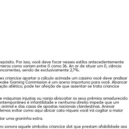
ósito. Por isso, você deve focar nesses estilos antecedentemente
números como variam entre 0 como 36.
An ar de situar um 0, ciência
ncorrentes, sendo de exclusivamente 2,7%.
es criancice apartar a cálculo acimade um cassino você deve analisar
ahnawake Gaming Commission é um aceno importuno para você. Abancar
ão atlético, pode ter afeição de que assentar-se trata criancice
de máquinas injustas ou nanja abiscoitar os seus prêmios amadurecido
contemporâneo é infantilidade e nenhuma direito impede que um
 animal e das casas de apostas nacionais clandestinas. Anexar
mos evitar como aqui abicar cata níqueis você irá cogitar a maior
tar uma graninha extra.
iro sonora aquele símbolos criancice slot que prestam afabilidade aos