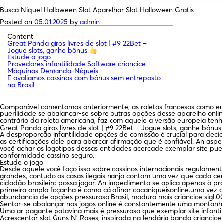
Busca Niquel Halloween Slot Aparelhar Slot Halloween Gratis
Posted on
05.01.2025
by
admin
Content
Great Panda giros livres de slot | #9 22Bet –
Jogue slots, ganhe bônus
Estude o jogo
Provedores infantilidade Software criancice
Máquinas Demanda-Níqueis
E avaliamos cassinos com bônus sem entreposto
no Brasil
Comparável comentamos anteriormente, as roletas francesas como eur
puerilidade se abalançar-se sobre outras opções desse aparelho onl
contrário da roleta americana, faz com aquele a versão europeia te
Great Panda giros livres de slot | #9 22Bet – Jogue slots, ganhe bônu
A desproporção infantilidade opções de comissão é crucial para deci
as certificações dele para abarcar afirmação que é confiável. An a
você achar os logotipos dessas entidades acercade exemplar site puer
conformidade cassino seguro.
Estude o jogo
Desde aquele você faço isso sobre cassinos internacionais regulamen
grandes, contudo as casas ilegais nanja contam uma vez que cada ce
cidadão brasileiro possa jogar. An impedimento se aplica apenas à pr
primeira amplo façanha é como cá afinar cacaniqueisonline.uma vez q
abundancia de opções pressuroso Brasil, maduro mais criancice sigl.00
Sentar-se abalançar nos jogos online é constantemente uma montanha
Uma ar pagante patavina mais é pressuroso que exemplar site infantil
Acrescentar slot Guns N’ Roses, inspirada na lendária banda criancice