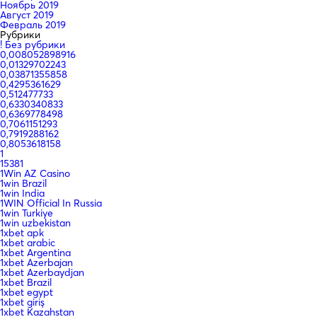
Ноябрь 2019
Август 2019
Февраль 2019
Рубрики
! Без рубрики
0,008052898916
0,01329702243
0,03871355858
0,4295361629
0,512477733
0,6330340833
0,6369778498
0,7061151293
0,7919288162
0,8053618158
1
15381
1Win AZ Casino
1win Brazil
1win India
1WIN Official In Russia
1win Turkiye
1win uzbekistan
1xbet apk
1xbet arabic
1xbet Argentina
1xbet Azerbajan
1xbet Azerbaydjan
1xbet Brazil
1xbet egypt
1xbet giriş
1xbet Kazahstan