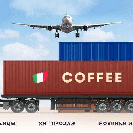
РЕНДЫ
ХИТ ПРОДАЖ
НОВИНКИ И