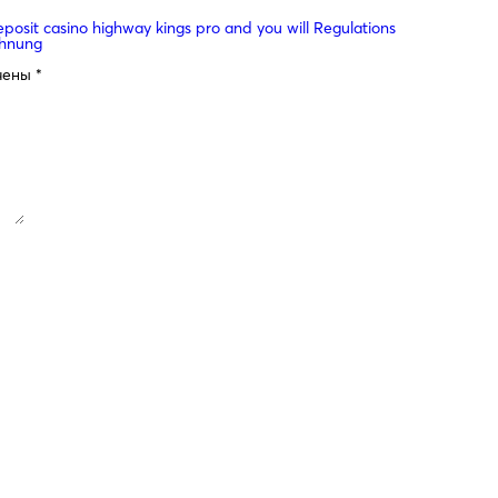
posit casino highway kings pro and you will Regulations
chnung
чены
*