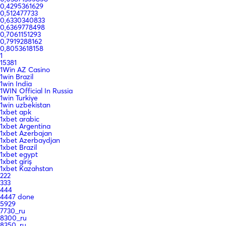
0,4295361629
0,512477733
0,6330340833
0,6369778498
0,7061151293
0,7919288162
0,8053618158
1
15381
1Win AZ Casino
1win Brazil
1win India
1WIN Official In Russia
1win Turkiye
1win uzbekistan
1xbet apk
1xbet arabic
1xbet Argentina
1xbet Azerbajan
1xbet Azerbaydjan
1xbet Brazil
1xbet egypt
1xbet giriş
1xbet Kazahstan
222
333
444
4447 done
5929
7730_ru
8300_ru
8350_ru