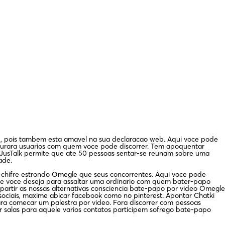
oid, pois tambem esta amavel na sua declaracao web. Aqui voce pode
curara usuarios com quem voce pode discorrer. Tem apoquentar
uii JusTalk permite que ate 50 pessoas sentar-se reunam sobre uma
ade.
 chifre estrondo Omegle que seus concorrentes. Aqui voce pode
le voce deseja para assaltar uma ordinario com quem bater-papo
partir as nossas alternativas consciencia bate-papo por video Omegle
sociais, maxime abicar facebook como no pinterest. Apontar Chatki
para comecar um palestra por video. Fora discorrer com pessoas
 salas para aquele varios contatos participem sofrego bate-papo