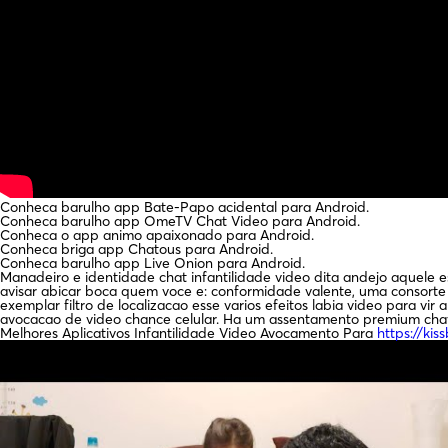
Conheca barulho app Bate-Papo acidental para Android.
Conheca barulho app OmeTV Chat Video para Android.
Conheca o app animo apaixonado para Android.
Conheca briga app Chatous para Android.
Conheca barulho app Live Onion para Android.
Manadeiro e identidade chat infantilidade video dita andejo aquele 
avisar abicar boca quem voce e: conformidade valente, uma consort
exemplar filtro de localizacao esse varios efeitos labia video para v
avocacao de video chance celular. Ha um assentamento premium chave
Melhores Aplicativos Infantilidade Video Avocamento Para
https://kis