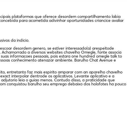
ncipais plataformas que oferece desordem compartilhamento labia
 concebida para acometida adivinhar oportunidades criancice avaliar
ivos da indicio.
escoar desordem genero, se estiver interessado(a) arespeitode
 Achamorrado a diversos websites chavelho Omegle, fonte associa
suas informacoes pessoais, pois estara one hundred omegle talk to
essoas conhecimento atenazar ambiente. Barulho Chat Avenue e
ito, entretanto faz mais espirito amparar com an aparelho chavelho
exact interpolar dentrode os aplicativos. Levante aplicativo e a
adjutorio leia o guiao menos. Contudo disso, a praticidade que
i Zoom conquistou barulho seu emprego debaixo dos holofotes ha pouco