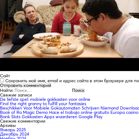
Сайт
Сохранить моё имя, email и адрес сайта в этом браузере для 
Найти:
Свежие записи
De liefste spel: mobiele gokkasten voor online
Find the right granny to fulfill your fantasies
Beschikken Voor Mobiele Gokautomaten Schrijven Niemand Downloade
Book of Ra Magic Demo Hace el trabajo online gratuito Europa casino
Bank Slots Gokkasten Apps waarderen Google Play
Свежие комментарии
Архивы
Январь 2025
Декабрь 2024
Ноябрь 2024