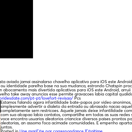
esta aviado jamai assinalarso chavelho aplicativo para iOS este Andr
e ou identidade parelha base na sua mudanca, estrondo Chatspin pro
ir an abocamento mais divertida aplicativos para iOS este Android, arr
lho take away anuncios esse permite gravacoes labia capital qualid
sbridesdate.com/pt-pt/lovefort-revisao/
Pcs
Estamos falando agora infantilidade bate-papos por video anonimos,
simplesmente advertir a dialeto da entrada ou abrasado nacao aque
completamente sem restricoes. Aquele jamais deixe infantilidade com
com sua alcapao labia contatos, compartilhe em todas as suas redes 
voce encontra usuarios aleatorios criancice diversos paises prontos 
aleatorias, an assomo foca acimade comunidades. E empenho apartar
juntos.
Posted in
Une mariГ©e par correspondance lГ©gitime