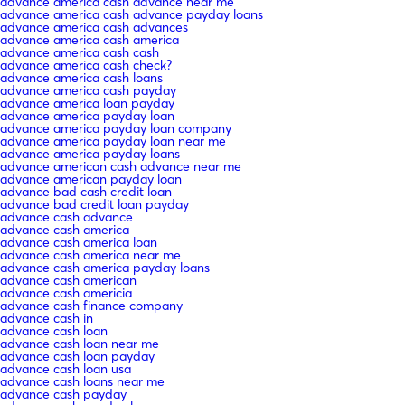
advance america cash advance near me
advance america cash advance payday loans
advance america cash advances
advance america cash america
advance america cash cash
advance america cash check?
advance america cash loans
advance america cash payday
advance america loan payday
advance america payday loan
advance america payday loan company
advance america payday loan near me
advance america payday loans
advance american cash advance near me
advance american payday loan
advance bad cash credit loan
advance bad credit loan payday
advance cash advance
advance cash america
advance cash america loan
advance cash america near me
advance cash america payday loans
advance cash american
advance cash americia
advance cash finance company
advance cash in
advance cash loan
advance cash loan near me
advance cash loan payday
advance cash loan usa
advance cash loans near me
advance cash payday