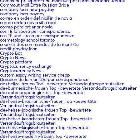
Comment prГ©parer une mariГ©e par correspondance Reddit
Commout Mail Entre Russian Bride
company loan new payday
company loan payday
correo en orden definiciГіn de novia
correo orden novia sitio real
correo para ordenar novia
cos'ГЁ la sposa per corrispondenza
cos'ГЁ una sposa per corrispondenza
cosmetology school toronto
courrier des commandes de la mariГ©e
credit payday loan
Crypto Bot
Crypto News
Crypto platform
Cryptocurrency exchange
Cryptocurrency News
custom essay writing service cheap
Datation de la mariГ©e par correspondance
de+belize-frauen Top -bewertete Versandauftragsbrautseiten
de+burmesische-frauen Top -bewertete Versandauftragsbrautseiten
de+dateeuropeangirl-test Top -bewertete
Versandauftragsbrautseiten
de+heisse-brasilianische-frauen Top -bewertete
Versandauftragsbrautseiten
de+heisse-japanische-frauen Top -bewertete
Versandauftragsbrautseiten
de+heisse-kasachstan-frauen Top -bewertete
Versandauftragsbrautseiten
de+heisse-kirgisische-frauen Top -bewertete
Versandauftragsbrautseiten
de+heisse-medellin-frauen Top -bewertete