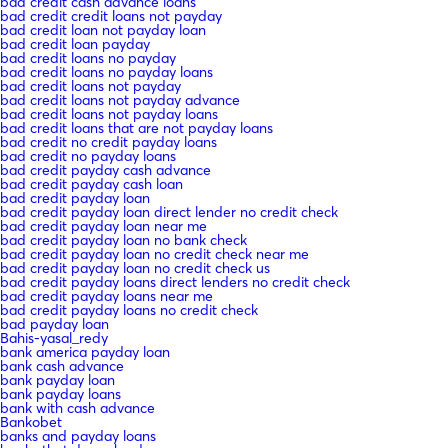
bad credit cash advance loans
bad credit credit loans not payday
bad credit loan not payday loan
bad credit loan payday
bad credit loans no payday
bad credit loans no payday loans
bad credit loans not payday
bad credit loans not payday advance
bad credit loans not payday loans
bad credit loans that are not payday loans
bad credit no credit payday loans
bad credit no payday loans
bad credit payday cash advance
bad credit payday cash loan
bad credit payday loan
bad credit payday loan direct lender no credit check
bad credit payday loan near me
bad credit payday loan no bank check
bad credit payday loan no credit check near me
bad credit payday loan no credit check us
bad credit payday loans direct lenders no credit check
bad credit payday loans near me
bad credit payday loans no credit check
bad payday loan
Bahis-yasal_redy
bank america payday loan
bank cash advance
bank payday loan
bank payday loans
bank with cash advance
Bankobet
banks and payday loans