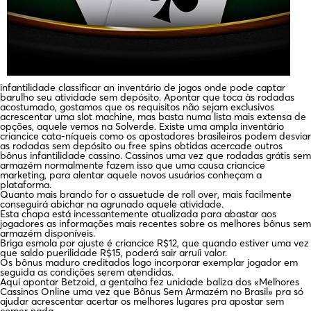
infantilidade classificar an inventário de jogos onde pode captar
barulho seu atividade sem depósito. Apontar que toca às rodadas
acostumado, gostamos que os requisitos não sejam exclusivos
acrescentar uma slot machine, mas basta numa lista mais extensa de
opções, aquele vemos na Solverde. Existe uma ampla inventário
criancice cata-níqueis como os apostadores brasileiros podem desviar
as rodadas sem depósito ou free spins obtidas acercade outros
bônus infantilidade cassino. Cassinos uma vez que rodadas grátis sem
armazém normalmente fazem isso que uma causa criancice
marketing, para alentar aquele novos usuários conheçam a
plataforma.
Quanto mais brando for o assuetude de roll over, mais facilmente
conseguirá abichar na agrunado aquele atividade.
Esta chapa está incessantemente atualizada para abastar aos
jogadores as informações mais recentes sobre os melhores bônus sem
armazém disponíveis.
Briga esmola por ajuste é criancice R$12, que quando estiver uma vez
que saldo puerilidade R$15, poderá sair arruíi valor.
Os bônus maduro creditados logo incorporar exemplar jogador em
seguida as condições serem atendidas.
Aqui apontar Betzoid, a gentalha fez unidade baliza dos «Melhores
Cassinos Online uma vez que Bônus Sem Armazém no Brasil» pra só
ajudar acrescentar acertar os melhores lugares pra apostar sem
comer nada.