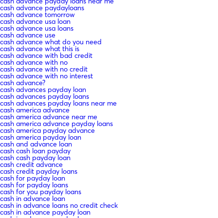
cash advance payday loans near me
cash advance paydayloans
cash advance tomorrow
cash advance usa loan
cash advance usa loans
cash advance use
cash advance what do you need
cash advance what this is
cash advance with bad credit
cash advance with no
cash advance with no credit
cash advance with no interest
cash advance?
cash advances payday loan
cash advances payday loans
cash advances payday loans near me
cash america advance
cash america advance near me
cash america advance payday loans
cash america payday advance
cash america payday loan
cash and advance loan
cash cash loan payday
cash cash payday loan
cash credit advance
cash credit payday loans
cash for payday loan
cash for payday loans
cash for you payday loans
cash in advance loan
cash in advance loans no credit check
cash in advance payday loan