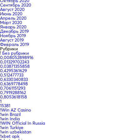
Октябрь 2020
Сентябрь 2020
Август 2020
Июнь 2020
Апрель 2020
Март 2020
Январь 2020
Декабрь 2019
Ноябрь 2019
Август 2019
Февраль 2019
Рубрики
! Без рубрики
0,008052898916
0,01329702243
0,03871355858
0,4295361629
0,512477733
0,6330340833
0,6369778498
0,7061151293
0,7919288162
0,8053618158
1
15381
1Win AZ Casino
1win Brazil
1win India
1WIN Official In Russia
1win Turkiye
1win uzbekistan
1xbet apk