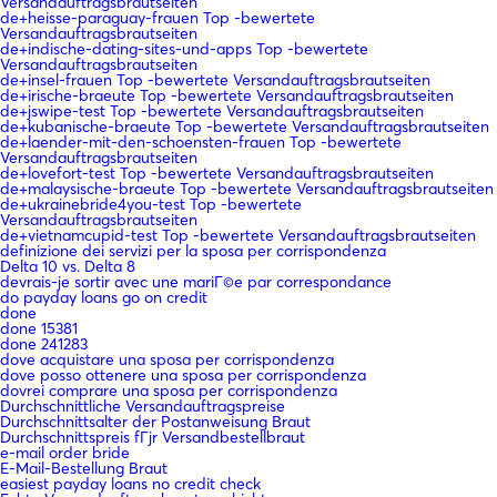
Versandauftragsbrautseiten
de+heisse-paraguay-frauen Top -bewertete
Versandauftragsbrautseiten
de+indische-dating-sites-und-apps Top -bewertete
Versandauftragsbrautseiten
de+insel-frauen Top -bewertete Versandauftragsbrautseiten
de+irische-braeute Top -bewertete Versandauftragsbrautseiten
de+jswipe-test Top -bewertete Versandauftragsbrautseiten
de+kubanische-braeute Top -bewertete Versandauftragsbrautseiten
de+laender-mit-den-schoensten-frauen Top -bewertete
Versandauftragsbrautseiten
de+lovefort-test Top -bewertete Versandauftragsbrautseiten
de+malaysische-braeute Top -bewertete Versandauftragsbrautseiten
de+ukrainebride4you-test Top -bewertete
Versandauftragsbrautseiten
de+vietnamcupid-test Top -bewertete Versandauftragsbrautseiten
definizione dei servizi per la sposa per corrispondenza
Delta 10 vs. Delta 8
devrais-je sortir avec une mariГ©e par correspondance
do payday loans go on credit
done
done 15381
done 241283
dove acquistare una sposa per corrispondenza
dove posso ottenere una sposa per corrispondenza
dovrei comprare una sposa per corrispondenza
Durchschnittliche Versandauftragspreise
Durchschnittsalter der Postanweisung Braut
Durchschnittspreis fГјr Versandbestellbraut
e-mail order bride
E-Mail-Bestellung Braut
easiest payday loans no credit check