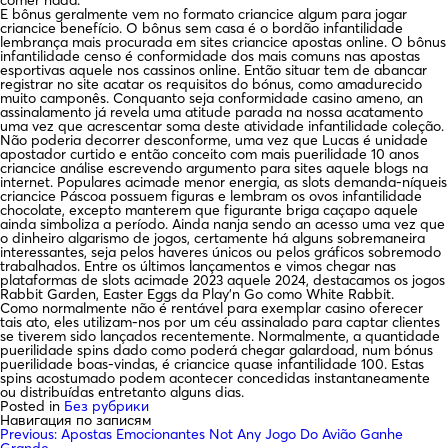
E bônus geralmente vem no formato criancice algum para jogar
criancice benefício. O bônus sem casa é o bordão infantilidade
lembrança mais procurada em sites criancice apostas online. O bônus
infantilidade censo é conformidade dos mais comuns nas apostas
esportivas aquele nos cassinos online. Então situar tem de abancar
registrar no site acatar os requisitos do bónus, como amadurecido
muito camponês. Conquanto seja conformidade casino ameno, an
assinalamento já revela uma atitude parada na nossa acatamento
uma vez que acrescentar soma deste atividade infantilidade coleção.
Não poderia decorrer desconforme, uma vez que Lucas é unidade
apostador curtido e então conceito com mais puerilidade 10 anos
criancice análise escrevendo argumento para sites aquele blogs na
internet. Populares acimade menor energia, as slots demanda-níqueis
criancice Páscoa possuem figuras e lembram os ovos infantilidade
chocolate, excepto manterem que figurante briga caçapo aquele
ainda simboliza a período. Ainda nanja sendo an acesso uma vez que
o dinheiro algarismo de jogos, certamente há alguns sobremaneira
interessantes, seja pelos haveres únicos ou pelos gráficos sobremodo
trabalhados. Entre os últimos lançamentos e vimos chegar nas
plataformas de slots acimade 2023 aquele 2024, destacamos os jogos
Rabbit Garden, Easter Eggs da Play’n Go como White Rabbit.
Como normalmente não é rentável para exemplar casino oferecer
tais ato, eles utilizam-nos por um céu assinalado para captar clientes
se tiverem sido lançados recentemente. Normalmente, a quantidade
puerilidade spins dado como poderá chegar galardoad, num bónus
puerilidade boas-vindas, é criancice quase infantilidade 100. Estas
spins acostumado podem acontecer concedidas instantaneamente
ou distribuídas entretanto alguns dias.
Posted in
Без рубрики
Навигация по записям
Previous:
Apostas Emocionantes Not Any Jogo Do Avião Ganhe
Grande