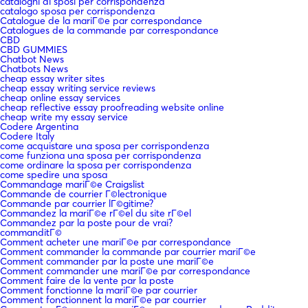
cataloghi di sposi per corrispondenza
catalogo sposa per corrispondenza
Catalogue de la mariГ©e par correspondance
Catalogues de la commande par correspondance
CBD
CBD GUMMIES
Chatbot News
Chatbots News
cheap essay writer sites
cheap essay writing service reviews
cheap online essay services
cheap reflective essay proofreading website online
cheap write my essay service
Codere Argentina
Codere Italy
come acquistare una sposa per corrispondenza
come funziona una sposa per corrispondenza
come ordinare la sposa per corrispondenza
come spedire una sposa
Commandage mariГ©e Craigslist
Commande de courrier Г©lectronique
Commande par courrier lГ©gitime?
Commandez la mariГ©e rГ©el du site rГ©el
Commandez par la poste pour de vrai?
commanditГ©
Comment acheter une mariГ©e par correspondance
Comment commander la commande par courrier mariГ©e
Comment commander par la poste une mariГ©e
Comment commander une mariГ©e par correspondance
Comment faire de la vente par la poste
Comment fonctionne la mariГ©e par courrier
Comment fonctionnent la mariГ©e par courrier