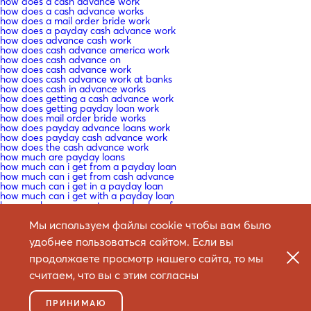
how does a cash advance work
how does a cash advance works
how does a mail order bride work
how does a payday cash advance work
how does advance cash work
how does cash advance america work
how does cash advance on
how does cash advance work
how does cash advance work at banks
how does cash in advance works
how does getting a cash advance work
how does getting payday loan work
how does mail order bride works
how does payday advance loans work
how does payday cash advance work
how does the cash advance work
how much are payday loans
how much can i get from a payday loan
how much can i get from cash advance
how much can i get in a payday loan
how much can i get with a payday loan
how much can you get a payday loan for
how much can you get for a payday loan
Мы используем файлы cookie чтобы вам было
how much can you get from a cash advance
how much can you get on a cash advance
удобнее пользоваться сайтом. Если вы
how much cash advance can i get
how much do you get for payday loan
продолжаете просмотр нашего сайта, то мы
how much do you get for payday loans
how much do you pay for a cash advance
считаем, что вы с этим согласны
how much interest are payday loans
how much interest cash advance
how much interest did i pay payday loan
ПРИНИМАЮ