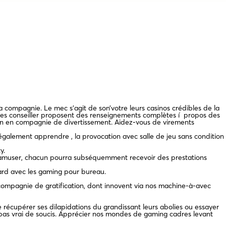
 compagnie. Le mec s’agit de son’votre leurs casinos crédibles de la
es conseiller proposent des renseignements complètes í propos des
ton en compagnie de divertissement. Aidez-vous de virements
également apprendre , la provocation avec salle de jeu sans condition
y.
s’amuser, chacun pourra subséquemment recevoir des prestations
sard avec les gaming pour bureau.
compagnie de gratification, dont innovent via nos machine-à-avec
e récupérer ses dilapidations du grandissant leurs abolies ou essayer
! pas vrai de soucis. Apprécier nos mondes de gaming cadres levant