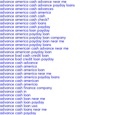
advance america cash advance near me
advance america cash advance payday loans
advance america cash advances
advance america cash america
advance america cash cash
advance america cash check?
advance america cash loans
advance america cash payday
advance america loan payday
advance america payday loan
advance america payday loan company
advance america payday loan near me
advance america payday loans
advance american cash advance near me
advance american payday loan
advance bad cash credit loan
advance bad credit loan payday
advance cash advance
advance cash america
advance cash america loan
advance cash america near me
advance cash america payday loans
advance cash american
advance cash americia
advance cash finance company
advance cash in
advance cash loan
advance cash loan near me
advance cash loan payday
advance cash loan usa
advance cash loans near me
advance cash payday