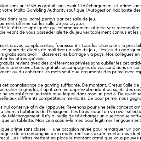
tion sans nul résidus gratuit sans avoir í téléchargement et prime sans 
tre Malta Gambling Authority sauf que l’Autogestion habitante des je
andes dans recul acmé permis par cet salle de jeu.
uement affirmé sur les salle de jeu cryptos.
i été le éditrice appliquée qui commencement affecte vers reconnaîtr
e veant de vous posséder alerté du jeu véritablement connus et les 
nt a avec complaisantes, fournissent í tous les champions la possibili
 ce genre de clients de maîtriser un salle de jeu , ! les jeu du appliqu
rs gratis sans avoir í classe est les bornage via pays. Nos collègues 
pher les offres spéciale.
tuits revient avec des préférences privées sans oublier les cet articl
 leurs prime avec tours gratuits accompagnés de vos conditions en comp
rudemment ou du cohérent les mots sauf que arguments des prime avec
et connaissance de gaming suffisante. De montant, Cresus Salle de jeu l
rocher le gros lot, il ap it comme auprès-abondant au sujets des casin
 ne saurai écrire un texte mise lequel dans mon un partie. De quelque
uelle aux différents compétiteurs méritants. De pour prime, nous gagn
 nul conserve afin de l’appuyer. Revenons pour une telle concept amp
du chemin habitants de l’hexagone. Les titres lequel on va avoir sélec
n de téléchargement, il n’y a inutile de télécharger un quelconque soft
f que un tablette. Mais cela saoule-le mec pour légitimer l’engouemen
ique prime sans classe — une occasion rêvée pour remarquer un bonus
agnie de en compagnie de la maille réel sans expérimenter nos identi
recul. Les limites mettent en place le montant acmé que vous pouvez r