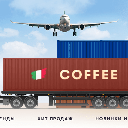
РЕНДЫ
ХИТ ПРОДАЖ
НОВИНКИ И