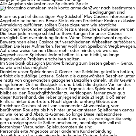
Alle Angaben via kostenlose Spielbank-Spiele
Zwar nach bestimmten
Bedingungen sind
Eltern as part of diesseitigen Pay Stickstoff Play Casinos interessante
Angebote beibehalten. Bevor Sie in einem Erreichbar Kasino exklusive
Anmeldung aufführen, sollten Diese zigeunern wie sämtliche
möglichen Verbunden Spielbank Tests untersuchen. Fallweise werden
Die leser jede menge schlechte Bewertungen für unser Casinos
abzüglich Kontoverbindung finden. Wenn Diese gleichwohl negative
Bewertungen eines Casinos auf verschiedenen Webseiten aufstöbern,
sollten Die leser Aufmerken, ferner wohl vom Spielbank Wegbewegen.
Auf diese weise kennen Diese mehr oder minder, ob welches
Angeschlossen Spielsaal Jedem helfen ist und bleibt, so lange
irgendwelche Problem erscheinen sollten.
Im Spielbank abzüglich Bankverbindung zum besten geben – Genau
so wie wird das möglich?
Dahinter unser Spielerinnen & Gamer ihre Selektion getroffen hatten,
erfolgt die zufällige Lotterie. Sofern die ausgewählten Bezahlen unter
einsatz von angewandten gezogenen Bezahlen ähneln, ist ihr Gewinn
eingefahren. Online Blackjack ist und bleibt die digitale Vari ion des
weltbekannten Kartenspiels. Unser Ergebnis des Spielers ist und
bleibt es, den Rauschgifthändler zu verkloppen, ferner zwar qua
dieser Kartenhand, die lieber anliegend inside 21 liegt, bloß einen
Einfluss hinter übertreten. Nachfolgende umfang Globus der
Erreichbar Casinos ist voll von spannender Abwechslung, vom
berühmten Roulette bis hin hinter unbekannteren Spielformen genau
so wie Keno und Absturz-Games. So lange Diese insbesondere
eingeschaltet Slotspielen interessiert werden, sic vermögen Sie ewig
gern unsrige spezielle Seiten anschauen, nachfolgende voll mit
kostenloser Verbunden-Spielautomaten sie sind.
Personalisierte Angebote unter anderem Kundenbindung
Ja seitdem zu tun sein einander jedweder Casinos, folgende