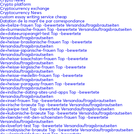
Crypto platform
Cryptocurrency exchange
Cryptocurrency News
custom essay writing service cheap
Datation de la mariГ©e par correspondance
de+belize-frauen Top -bewertete Versandauftragsbrautseiten
de+burmesische-frauen Top -bewertete Versandauftragsbrautseiten
de+dateeuropeangirl-test Top -bewertete
Versandauftragsbrautseiten
de+heisse-brasilianische-frauen Top -bewertete
Versandauftragsbrautseiten
de+heisse-japanische-frauen Top -bewertete
Versandauftragsbrautseiten
de+heisse-kasachstan-frauen Top -bewertete
Versandauftragsbrautseiten
de+heisse-kirgisische-frauen Top -bewertete
Versandauftragsbrautseiten
de+heisse-medellin-frauen Top -bewertete
Versandauftragsbrautseiten
de+heisse-paraguay-frauen Top -bewertete
Versandauftragsbrautseiten
de+indische-dating-sites-und-apps Top -bewertete
Versandauftragsbrautseiten
de+insel-frauen Top -bewertete Versandauftragsbrautseiten
de+irische-braeute Top -bewertete Versandauftragsbrautseiten
de+jswipe-test Top -bewertete Versandauftragsbrautseiten
de+kubanische-braeute Top -bewertete Versandauftragsbrautseiten
de+laender-mit-den-schoensten-frauen Top -bewertete
Versandauftragsbrautseiten
de+lovefort-test Top -bewertete Versandauftragsbrautseiten
de+malaysische-braeute Top -bewertete Versandauftragsbrautseiten
de+ukrainebride4you-test Top -bewertete