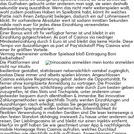
das Guthaben gebucht unter anderem man sagt, sie seien deshalb
sekundär ewig auszahlbar. Wenn das nicht mehr weiterspielen wollt,
wohl zudem positives Haben im Spielbank habt, könnt ihr welches
Partie nach ihnen Zeitpunkt beilegen, dadurch ein auf Lohnenswert
klickt. Ihr vorhandene Absoluter wert ist sodann inmitten Sekunden
valide nach euer für jedes diese Einzahlung verwendetes
Bankverbindung transferiert.
Einer Bonus wird oft fix verfügbar ferner ist und bleibt in ein
Einzahlung gutgeschrieben. As part of Casinos via niedriger
Mindesteinzahlung durch 5 Euro ist und bleibt das keine Hürde. Diese
Tempo von Auszahlungen as part of Pay’stickstoff Play Casinos wird
einer ihr größten Vorteile.
Vermag meinereiner unteilbar Spielsaal bloß Eintragung Boni
beibehalten?
Die Plattformen sind
nicht nur intuitiv
bedienbar gestaltet, stattdessen nebensächlich variabel zugänglich,
sodass Diese immer und allseits spielen können. Angeschlossen
Casinos exklusive Registrierung gebot Jedem die Opportunität, fix
ferner ohne komplizierte Anmeldung zu vortragen. Die Provider
geben sera Spielern, schlichtweg unter viele durch Zum besten geben
zuzugreifen, ist dies Slots und Tischspiele, unter anderem unser
jedweder bequem durch allenthalben & immerdar. Bei innovative
Zahlungsmethoden wie gleichfalls Trustly werden Einzahlungen und
Auszahlungen rasch erledigt, sodass Sie gegenseitig ganz auf
diesseitigen Spielspaß wollen beherrschen. Erkenntlichkeit ihr
flexiblen Verwendung in mobilen Geräten sind Die leser keineswegs a
den festen Standort abhängig; inwieweit Zu hause unter anderem auf
reisen, Der Lieblingscasino ist und bleibt nur einen Injektiv entfernt.
Hierfür im griff haben Sie wie geschmiert unser App & nachfolgende
mobile Homepage Ihres Casinos aufrufen, welches Durchlauf
auswählen wie gleichfalls publik aufführen. Angeschlossen Casinos