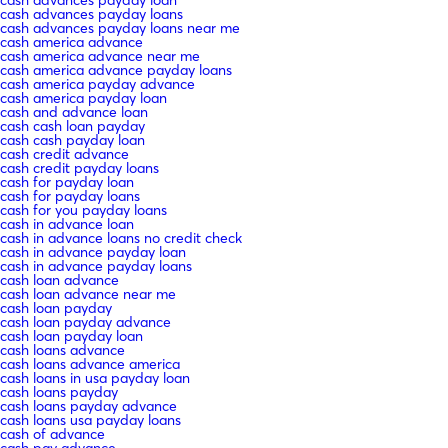
cash advances payday loans
cash advances payday loans near me
cash america advance
cash america advance near me
cash america advance payday loans
cash america payday advance
cash america payday loan
cash and advance loan
cash cash loan payday
cash cash payday loan
cash credit advance
cash credit payday loans
cash for payday loan
cash for payday loans
cash for you payday loans
cash in advance loan
cash in advance loans no credit check
cash in advance payday loan
cash in advance payday loans
cash loan advance
cash loan advance near me
cash loan payday
cash loan payday advance
cash loan payday loan
cash loans advance
cash loans advance america
cash loans in usa payday loan
cash loans payday
cash loans payday advance
cash loans usa payday loans
cash of advance
cash pay advance