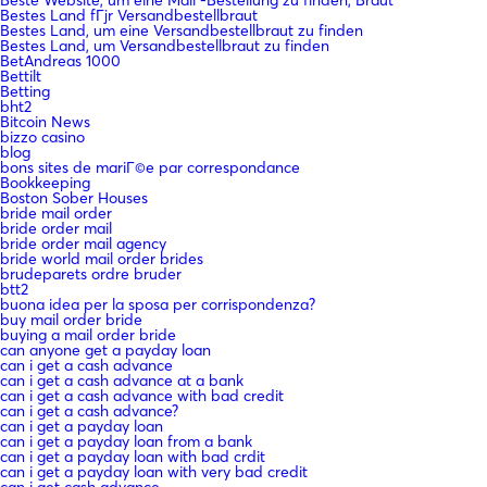
Bestes Land fГјr Versandbestellbraut
Bestes Land, um eine Versandbestellbraut zu finden
Bestes Land, um Versandbestellbraut zu finden
BetAndreas 1000
Bettilt
Betting
bht2
Bitcoin News
bizzo casino
blog
bons sites de mariГ©e par correspondance
Bookkeeping
Boston Sober Houses
bride mail order
bride order mail
bride order mail agency
bride world mail order brides
brudeparets ordre bruder
btt2
buona idea per la sposa per corrispondenza?
buy mail order bride
buying a mail order bride
can anyone get a payday loan
can i get a cash advance
can i get a cash advance at a bank
can i get a cash advance with bad credit
can i get a cash advance?
can i get a payday loan
can i get a payday loan from a bank
can i get a payday loan with bad crdit
can i get a payday loan with very bad credit
can i get cash advance