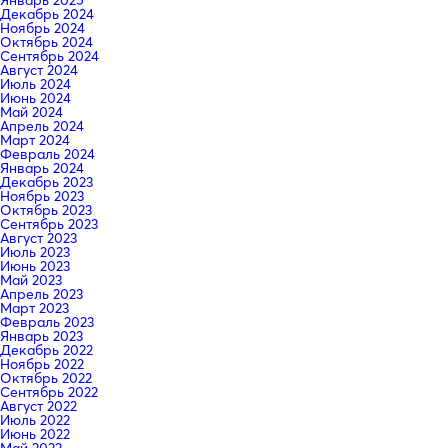
Декабрь 2024
Ноябрь 2024
Октябрь 2024
Сентябрь 2024
Август 2024
Июль 2024
Июнь 2024
Май 2024
Апрель 2024
Март 2024
Февраль 2024
Январь 2024
Декабрь 2023
Ноябрь 2023
Октябрь 2023
Сентябрь 2023
Август 2023
Июль 2023
Июнь 2023
Май 2023
Апрель 2023
Март 2023
Февраль 2023
Январь 2023
Декабрь 2022
Ноябрь 2022
Октябрь 2022
Сентябрь 2022
Август 2022
Июль 2022
Июнь 2022
Май 2022