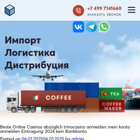
+7 499 7141660
ЗАКАЗАТЬ ЗВОНОК
Импорт
Логистика
Дистрибуция
Beste Online Casinos abzüglich trinocasino anmelden mein konto
anmelden Eintragung: 2024 kein Bankkonto
Posted on
06.01.2025
06.01.2025
by
admin