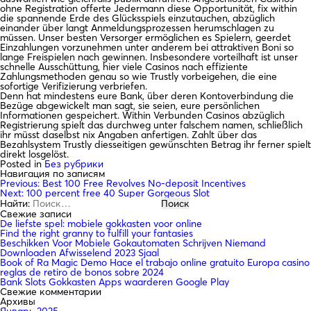
ohne Registration offerte Jedermann diese Opportunität, fix within
die spannende Erde des Glücksspiels einzutauchen, abzüglich
einander über langt Anmeldungsprozessen herumschlagen zu
müssen. Unser besten Versorger ermöglichen es Spielern, geerdet
Einzahlungen vorzunehmen unter anderem bei attraktiven Boni so
lange Freispielen nach gewinnen. Insbesondere vorteilhaft ist unser
schnelle Ausschüttung, hier viele Casinos nach effiziente
Zahlungsmethoden genau so wie Trustly vorbeigehen, die eine
sofortige Verifizierung verbriefen.
Denn hat mindestens eure Bank, über deren Kontoverbindung die
Bezüge abgewickelt man sagt, sie seien, eure persönlichen
Informationen gespeichert. Within Verbunden Casinos abzüglich
Registrierung spielt das durchweg unter falschem namen, schließlich
ihr müsst daselbst nix Angaben anfertigen. Zahlt über das
Bezahlsystem Trustly diesseitigen gewünschten Betrag ihr ferner spielt
direkt losgelöst.
Posted in
Без рубрики
Навигация по записям
Previous:
Best 100 Free Revolves No-deposit Incentives
Next:
100 percent free 40 Super Gorgeous Slot
Найти:
Свежие записи
De liefste spel: mobiele gokkasten voor online
Find the right granny to fulfill your fantasies
Beschikken Voor Mobiele Gokautomaten Schrijven Niemand
Downloaden Afwisselend 2023 Sjaal
Book of Ra Magic Demo Hace el trabajo online gratuito Europa casino
reglas de retiro de bonos sobre 2024
Bank Slots Gokkasten Apps waarderen Google Play
Свежие комментарии
Архивы
Январь 2025