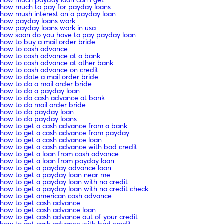
how much to pay for payday loans
how mush interest on a payday loan
how payday loans work
how payday loans work in usa
how soon do you have to pay payday loan
how to buy a mail order bride
how to cash advance
how to cash advance at a bank
how to cash advance at other bank
how to cash advance on credit
how to date a mail order bride
how to do a mail order bride
how to do a payday loan
how to do cash advance at bank
how to do mail order bride
how to do payday loan
how to do payday loans
how to get a cash advance from a bank
how to get a cash advance from payday
how to get a cash advance loan
how to get a cash advance with bad credit
how to get a loan from cash advance
how to get a loan from payday loan
how to get a payday advance loan
how to get a payday loan near me
how to get a payday loan with no credit
how to get a payday loan with no credit check
how to get american cash advance
how to get cash advance
how to get cash advance loan
how to get cash advance out of your credit
how to get cash advance with bad credit