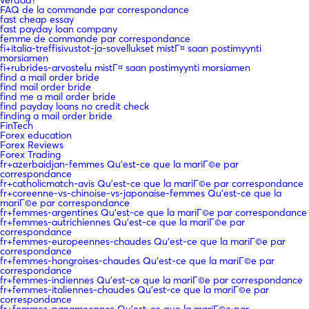
FAQ de la commande par correspondance
fast cheap essay
fast payday loan company
femme de commande par correspondance
fi+italia-treffisivustot-ja-sovellukset mistГ¤ saan postimyynti
morsiamen
fi+rubrides-arvostelu mistГ¤ saan postimyynti morsiamen
find a mail order bride
find mail order bride
find me a mail order bride
find payday loans no credit check
finding a mail order bride
FinTech
Forex education
Forex Reviews
Forex Trading
fr+azerbaidjan-femmes Qu'est-ce que la mariГ©e par
correspondance
fr+catholicmatch-avis Qu'est-ce que la mariГ©e par correspondance
fr+coreenne-vs-chinoise-vs-japonaise-femmes Qu'est-ce que la
mariГ©e par correspondance
fr+femmes-argentines Qu'est-ce que la mariГ©e par correspondance
fr+femmes-autrichiennes Qu'est-ce que la mariГ©e par
correspondance
fr+femmes-europeennes-chaudes Qu'est-ce que la mariГ©e par
correspondance
fr+femmes-hongroises-chaudes Qu'est-ce que la mariГ©e par
correspondance
fr+femmes-indiennes Qu'est-ce que la mariГ©e par correspondance
fr+femmes-italiennes-chaudes Qu'est-ce que la mariГ©e par
correspondance
fr+femmes-panameennes Qu'est-ce que la mariГ©e par