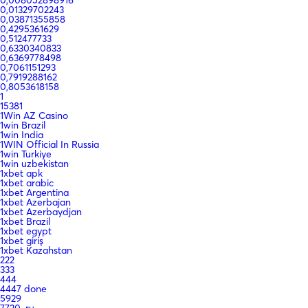
0,01329702243
0,03871355858
0,4295361629
0,512477733
0,6330340833
0,6369778498
0,7061151293
0,7919288162
0,8053618158
1
15381
1Win AZ Casino
1win Brazil
1win India
1WIN Official In Russia
1win Turkiye
1win uzbekistan
1xbet apk
1xbet arabic
1xbet Argentina
1xbet Azerbajan
1xbet Azerbaydjan
1xbet Brazil
1xbet egypt
1xbet giriş
1xbet Kazahstan
222
333
444
4447 done
5929
7730_ru