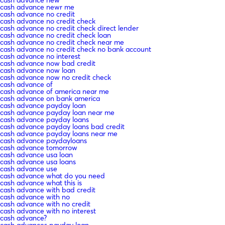
cash advance newr me
cash advance no credit
cash advance no credit check
cash advance no credit check direct lender
cash advance no credit check loan
cash advance no credit check near me
cash advance no credit check no bank account
cash advance no interest
cash advance now bad credit
cash advance now loan
cash advance now no credit check
cash advance of
cash advance of america near me
cash advance on bank america
cash advance payday loan
cash advance payday loan near me
cash advance payday loans
cash advance payday loans bad credit
cash advance payday loans near me
cash advance paydayloans
cash advance tomorrow
cash advance usa loan
cash advance usa loans
cash advance use
cash advance what do you need
cash advance what this is
cash advance with bad credit
cash advance with no
cash advance with no credit
cash advance with no interest
cash advance?
cash advances payday loan