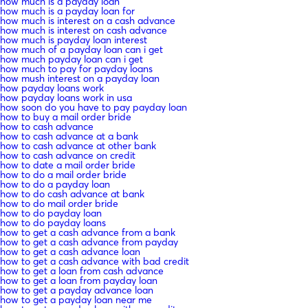
how much is a payday loan
how much is a payday loan for
how much is interest on a cash advance
how much is interest on cash advance
how much is payday loan interest
how much of a payday loan can i get
how much payday loan can i get
how much to pay for payday loans
how mush interest on a payday loan
how payday loans work
how payday loans work in usa
how soon do you have to pay payday loan
how to buy a mail order bride
how to cash advance
how to cash advance at a bank
how to cash advance at other bank
how to cash advance on credit
how to date a mail order bride
how to do a mail order bride
how to do a payday loan
how to do cash advance at bank
how to do mail order bride
how to do payday loan
how to do payday loans
how to get a cash advance from a bank
how to get a cash advance from payday
how to get a cash advance loan
how to get a cash advance with bad credit
how to get a loan from cash advance
how to get a loan from payday loan
how to get a payday advance loan
how to get a payday loan near me