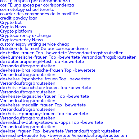
cos'ГЁ la sposa per corrispondenza
cos'ГЁ una sposa per corrispondenza
cosmetology school toronto
courrier des commandes de la mariГ©e
credit payday loan
Crypto Bot
Crypto News
Crypto platform
Cryptocurrency exchange
Cryptocurrency News
custom essay writing service cheap
Datation de la mariГ©e par correspondance
de+belize-frauen Top -bewertete Versandauftragsbrautseiten
de+burmesische-frauen Top -bewertete Versandauftragsbrautseiten
de+dateeuropeangirl-test Top -bewertete
Versandauftragsbrautseiten
de+heisse-brasilianische-frauen Top -bewertete
Versandauftragsbrautseiten
de+heisse-japanische-frauen Top -bewertete
Versandauftragsbrautseiten
de+heisse-kasachstan-frauen Top -bewertete
Versandauftragsbrautseiten
de+heisse-kirgisische-frauen Top -bewertete
Versandauftragsbrautseiten
de+heisse-medellin-frauen Top -bewertete
Versandauftragsbrautseiten
de+heisse-paraguay-frauen Top -bewertete
Versandauftragsbrautseiten
de+indische-dating-sites-und-apps Top -bewertete
Versandauftragsbrautseiten
de+insel-frauen Top -bewertete Versandauftragsbrautseiten
de+irische-braeute Top -bewertete Versandauftragsbrautseiten