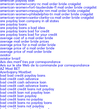
american payday loan
american-women+cary-nc mail order bride craigslist
american-women+fort-lauderdale-fl mail order bride craigslist
american-women+mesquite-nm mail order bride craigslist
american-women+philadelphia-tn mail order bride craigslist
american-women+santa-clarita-ca mail order bride craigslist
are payday loan company in all states
are payday loans
are payday loans a bad idea
are payday loans bad for credit
are payday loans bad for your credit
average cost of a mail order bride
average mail order bride prices
average price for a mail order bride
average price of a mail order bride
average price of mail order bride
aviator
aviator brazil
Avis des mariГ©es par correspondance
Avis sur le site Web de la commande par correspondance
AZ Most BET
Azerbajany Mostbet
bad bad credit payday loans
bad credit cash advance
bad credit cash advance loan
bad credit cash advance loans
bad credit credit loans not payday
bad credit loan not payday loan
bad credit loan payday
bad credit loans no payday
bad credit loans no payday loans
bad credit loans not payday