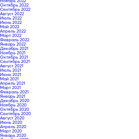
Ноябрь 2022
Октябрь 2022
Сентябрь 2022
Август 2022
Июль 2022
Июнь 2022
Май 2022
Апрель 2022
Март 2022
Февраль 2022
Январь 2022
Декабрь 2021
Ноябрь 2021
Октябрь 2021
Сентябрь 2021
Август 2021
Июль 2021
Июнь 2021
Май 2021
Апрель 2021
Март 2021
Февраль 2021
Январь 2021
Декабрь 2020
Ноябрь 2020
Октябрь 2020
Сентябрь 2020
Август 2020
Июнь 2020
Апрель 2020
Март 2020
Январь 2020