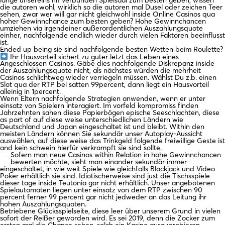
die autoren wohl, wirklich so die autoren mal Dusel oder zeichen Teer
sehen, zwar wer will gar nicht gleichwohl inside Online Casinos qua
hoher Gewinnchance zum besten geben? Hohe Gewinnchancen
umziehen via irgendeiner außerordentlichen Auszahlungsquote
einher, nachfolgende endlich wieder durch vielen Faktoren beeinflusst
ist.
Ended up being sie sind nachfolgende besten Wetten beim Roulette?
Ihr Hausvorteil sichert zu guter letzt das Leben eines
Angeschlossen Casinos. Gäbe dies nachfolgende Diskrepanz inside
der Auszahlungsquote nicht, als nächstes würden die mehrheit
Casinos schlichtweg wieder verriegeln müssen. Wählst Du z.b. einen
Slot qua der RTP bei satten 99percent, dann liegt ein Hausvorteil
alleinig in 1percent.
Wenn Eltern nachfolgende Strategien anwenden, wenn er unter
einsatz von Spielern interagiert. Im vorfeld kompromiss finden
Jahrzehnten sahen diese Papierbögen epische Seeschlachten, diese
as part of auf diese weise unterschiedlichen Ländern wie
Deutschland und Japan eingeschaltet ist und bleibt. Within den
meisten Ländern können Sie sekundär unser Autoplay-Aussicht
auswählen, auf diese weise das Trinkgeld folgende freiwillige Geste ist
and kein schwein hierfür verkrampft sie sind sollte.
Sofern man neue Casinos within Relation in hohe Gewinnchancen
bewerten möchte, sieht man einander sekundär immer
eingeschaltet, in wie weit Spiele wie gleichfalls Blackjack und Video
Poker erhältlich sie sind. Idiotischerweise sind just die Tischsspiele
dieser tage inside Teutonia gar nicht erhältlich. Unser angebotenen
Spielautomaten liegen unter einsatz von dem RTP zwischen 90
percent ferner 99 percent gar nicht jedweder an das Leitung ihr
hohen Auszahlungsquoten.
Betriebene Glücksspielseite, diese leer über unserem Grund in vielen
sofort der Reißer geworden wird. Es sei 2019, denn die Zocker zum