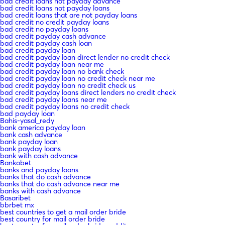
bad credit loans not payday advance
bad credit loans not payday loans
bad credit loans that are not payday loans
bad credit no credit payday loans
bad credit no payday loans
bad credit payday cash advance
bad credit payday cash loan
bad credit payday loan
bad credit payday loan direct lender no credit check
bad credit payday loan near me
bad credit payday loan no bank check
bad credit payday loan no credit check near me
bad credit payday loan no credit check us
bad credit payday loans direct lenders no credit check
bad credit payday loans near me
bad credit payday loans no credit check
bad payday loan
Bahis-yasal_redy
bank america payday loan
bank cash advance
bank payday loan
bank payday loans
bank with cash advance
Bankobet
banks and payday loans
banks that do cash advance
banks that do cash advance near me
banks with cash advance
Basaribet
bbrbet mx
best countries to get a mail order bride
best country for mail order bride