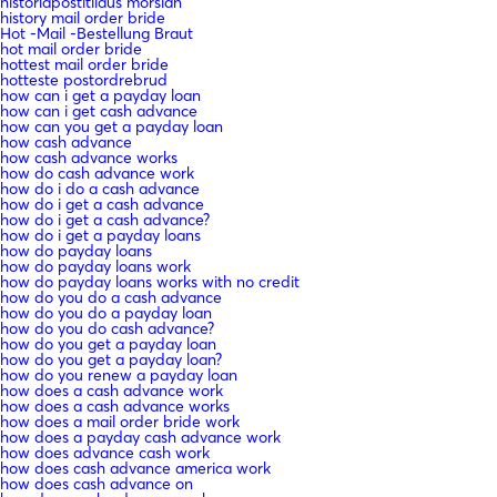
historiapostitilaus morsian
history mail order bride
Hot -Mail -Bestellung Braut
hot mail order bride
hottest mail order bride
hotteste postordrebrud
how can i get a payday loan
how can i get cash advance
how can you get a payday loan
how cash advance
how cash advance works
how do cash advance work
how do i do a cash advance
how do i get a cash advance
how do i get a cash advance?
how do i get a payday loans
how do payday loans
how do payday loans work
how do payday loans works with no credit
how do you do a cash advance
how do you do a payday loan
how do you do cash advance?
how do you get a payday loan
how do you get a payday loan?
how do you renew a payday loan
how does a cash advance work
how does a cash advance works
how does a mail order bride work
how does a payday cash advance work
how does advance cash work
how does cash advance america work
how does cash advance on