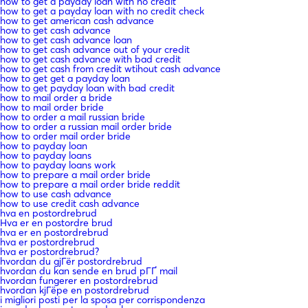
how to get a payday loan with no credit
how to get a payday loan with no credit check
how to get american cash advance
how to get cash advance
how to get cash advance loan
how to get cash advance out of your credit
how to get cash advance with bad credit
how to get cash from credit wtihout cash advance
how to get get a payday loan
how to get payday loan with bad credit
how to mail order a bride
how to mail order bride
how to order a mail russian bride
how to order a russian mail order bride
how to order mail order bride
how to payday loan
how to payday loans
how to payday loans work
how to prepare a mail order bride
how to prepare a mail order bride reddit
how to use cash advance
how to use credit cash advance
hva en postordrebrud
Hva er en postordre brud
hva er en postordrebrud
hva er postordrebrud
hva er postordrebrud?
hvordan du gjГёr postordrebrud
hvordan du kan sende en brud pГҐ mail
hvordan fungerer en postordrebrud
hvordan kjГёpe en postordrebrud
i migliori posti per la sposa per corrispondenza