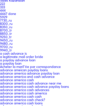
1xbet Kazahstan
222
333
444
4447 done
5929
7730_ru
8300_ru
8350_ru
8700_tr
8850_tr
9250_tr
9450_ru
9480_ru
9700_ru
9940_tr
a cash advance is
a legitimate mail order bride
a payday advance loan
a payday loan
Acheter la mariГ©e par correspondance
advance ameican payday loans
advance america advance payday loan
advance america and cash advance
advance america cash
advance america cash advance near me
advance america cash advance payday loans
advance america cash advances
advance america cash america
advance america cash cash
advance america cash check?
advance america cash loans