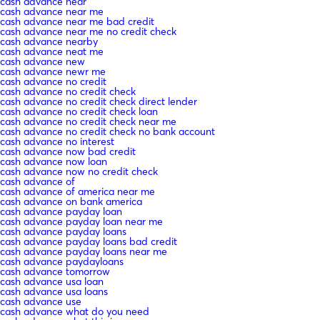
cash advance near
cash advance near me
cash advance near me bad credit
cash advance near me no credit check
cash advance nearby
cash advance neat me
cash advance new
cash advance newr me
cash advance no credit
cash advance no credit check
cash advance no credit check direct lender
cash advance no credit check loan
cash advance no credit check near me
cash advance no credit check no bank account
cash advance no interest
cash advance now bad credit
cash advance now loan
cash advance now no credit check
cash advance of
cash advance of america near me
cash advance on bank america
cash advance payday loan
cash advance payday loan near me
cash advance payday loans
cash advance payday loans bad credit
cash advance payday loans near me
cash advance paydayloans
cash advance tomorrow
cash advance usa loan
cash advance usa loans
cash advance use
cash advance what do you need