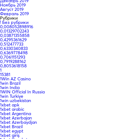
Декабрь 2019
Ноябрь 2019
Август 2019
Февраль 2019
Рубрики
! Без рубрики
0,008052898916
0,01329702243
0,03871355858
0,4295361629
0,512477733
0,6330340833
0,6369778498
0,7061151293
0,7919288162
0,8053618158
1
15381
1Win AZ Casino
1win Brazil
1win India
1WIN Official In Russia
1win Turkiye
1win uzbekistan
1xbet apk
1xbet arabic
1xbet Argentina
1xbet Azerbajan
1xbet Azerbaydjan
1xbet Brazil
1xbet egypt
1xbet giriş