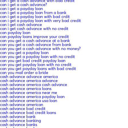
can i get a cash advance with bad credit
can i get a cash advance?
can i get a payday loan
can i get a payday loan from a bank
can i get a payday loan with bad crdit
can i get a payday loan with very bad credit
can i get cash advance
can i get cash advance with no credit
can payday loan
can payday loans improve your credit
can you get a cash advance at a bank
can you get a cash advance from bank
can you get a cash advance with no money?
can you get a payday loan
can you get a payday loan with no credit
can you get bad credit payday loan
can you get payday loan with no credit
can you get payday loans with bad credit
can you mail order a bride
cash advance advance america
cash advance america advance
cash advance america cash advance
cash advance america loans
cash advance america near me
cash advance america payday loan
cash advance america usa loan
cash advance american
cash advance bad credit
cash advance bad credit loans
cash advance bank
cash advance banking
cash advance banks