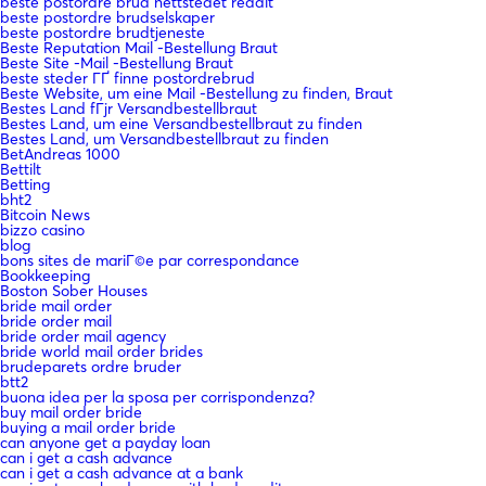
beste postordre brud nettstedet reddit
beste postordre brudselskaper
beste postordre brudtjeneste
Beste Reputation Mail -Bestellung Braut
Beste Site -Mail -Bestellung Braut
beste steder ГҐ finne postordrebrud
Beste Website, um eine Mail -Bestellung zu finden, Braut
Bestes Land fГјr Versandbestellbraut
Bestes Land, um eine Versandbestellbraut zu finden
Bestes Land, um Versandbestellbraut zu finden
BetAndreas 1000
Bettilt
Betting
bht2
Bitcoin News
bizzo casino
blog
bons sites de mariГ©e par correspondance
Bookkeeping
Boston Sober Houses
bride mail order
bride order mail
bride order mail agency
bride world mail order brides
brudeparets ordre bruder
btt2
buona idea per la sposa per corrispondenza?
buy mail order bride
buying a mail order bride
can anyone get a payday loan
can i get a cash advance
can i get a cash advance at a bank