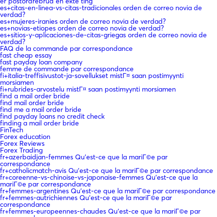
er postordrebrud en ekte ting
es+citas-en-linea-vs-citas-tradicionales orden de correo novia de
verdad?
es+mujeres-iranies orden de correo novia de verdad?
es+novias-etiopes orden de correo novia de verdad?
es+sitios-y-aplicaciones-de-citas-griegas orden de correo novia de
verdad?
FAQ de la commande par correspondance
fast cheap essay
fast payday loan company
femme de commande par correspondance
fi+italia-treffisivustot-ja-sovellukset mistГ¤ saan postimyynti
morsiamen
fi+rubrides-arvostelu mistГ¤ saan postimyynti morsiamen
find a mail order bride
find mail order bride
find me a mail order bride
find payday loans no credit check
finding a mail order bride
FinTech
Forex education
Forex Reviews
Forex Trading
fr+azerbaidjan-femmes Qu'est-ce que la mariГ©e par
correspondance
fr+catholicmatch-avis Qu'est-ce que la mariГ©e par correspondance
fr+coreenne-vs-chinoise-vs-japonaise-femmes Qu'est-ce que la
mariГ©e par correspondance
fr+femmes-argentines Qu'est-ce que la mariГ©e par correspondance
fr+femmes-autrichiennes Qu'est-ce que la mariГ©e par
correspondance
fr+femmes-europeennes-chaudes Qu'est-ce que la mariГ©e par