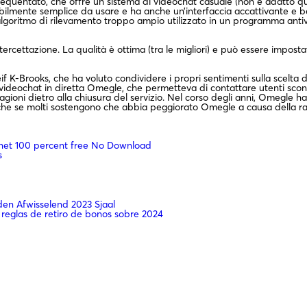
equentato, che offre un sistema di videochat casuale (non è adatto qu
edibilmente semplice da usare e ha anche un’interfaccia accattivante e
oritmo di rilevamento troppo ampio utilizzato in un programma antiv
ettazione. La qualità è ottima (tra le migliori) e può essere impostata
if K-Brooks, che ha voluto condividere i propri sentimenti sulla scelt
di videochat in diretta Omegle, che permetteva di contattare utenti scon
 ragioni dietro alla chiusura del servizio. Nel corso degli anni, Omegl
anche se molti sostengono che abbia peggiorato Omegle a causa della raf
net 100 percent free No Download
s
n Afwisselend 2023 Sjaal
 reglas de retiro de bonos sobre 2024