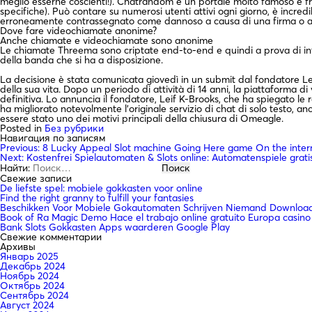
meglio esserne coscienti!). Chatrandom è un portale molto famoso e fr
specifiche). Può contare su numerosi utenti attivi ogni giorno, è incr
erroneamente contrassegnato come dannoso a causa di una firma o alg
Dove fare videochiamate anonime?
Anche chiamate e videochiamate sono anonime
Le chiamate Threema sono criptate end-to-end e quindi a prova di interc
della banda che si ha a disposizione.
La decisione è stata comunicata giovedì in un submit dal fondatore Le
della sua vita. Dopo un periodo di attività di 14 anni, la piattaforma 
definitiva. Lo annuncia il fondatore, Leif K-Brooks, che ha spiegato le
ha migliorato notevolmente l’originale servizio di chat di solo testo, 
essere stato uno dei motivi principali della chiusura di Omeagle.
Posted in
Без рубрики
Навигация по записям
Previous:
8 Lucky Appeal Slot machine Going Here game On the inter
Next:
Kostenfrei Spielautomaten & Slots online: Automatenspiele grati
Найти:
Свежие записи
De liefste spel: mobiele gokkasten voor online
Find the right granny to fulfill your fantasies
Beschikken Voor Mobiele Gokautomaten Schrijven Niemand Downloade
Book of Ra Magic Demo Hace el trabajo online gratuito Europa casino
Bank Slots Gokkasten Apps waarderen Google Play
Свежие комментарии
Архивы
Январь 2025
Декабрь 2024
Ноябрь 2024
Октябрь 2024
Сентябрь 2024
Август 2024