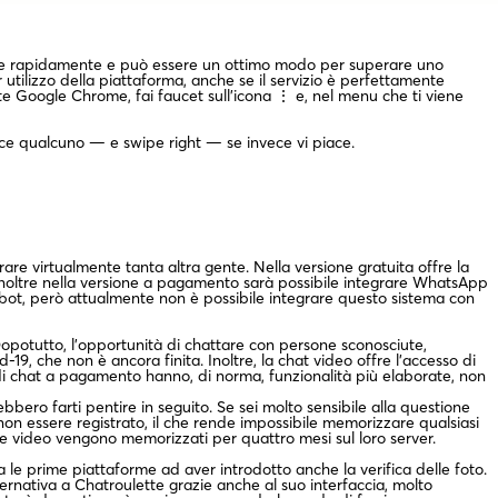
ene rapidamente e può essere un ottimo modo per superare uno
 utilizzo della piattaforma, anche se il servizio è perfettamente
te Google Chrome, fai faucet sull’icona ⋮ e, nel menu che ti viene
ace qualcuno — e swipe right — se invece vi piace.
re virtualmente tanta altra gente. Nella versione gratuita offre la
i. Inoltre nella versione a pagamento sarà possibile integrare WhatsApp
bot, però attualmente non è possibile integrare questo sistema con
Dopotutto, l’opportunità di chattare con persone sconosciute,
9, che non è ancora finita. Inoltre, la chat video offre l’accesso di
e di chat a pagamento hanno, di norma, funzionalità più elaborate, non
bbero farti pentire in seguito. Se sei molto sensibile alla questione
 non essere registrato, il che rende impossibile memorizzare qualsiasi
i e video vengono memorizzati per quattro mesi sul loro server.
ra le prime piattaforme ad aver introdotto anche la verifica delle foto.
ternativa a Chatroulette grazie anche al suo interfaccia, molto