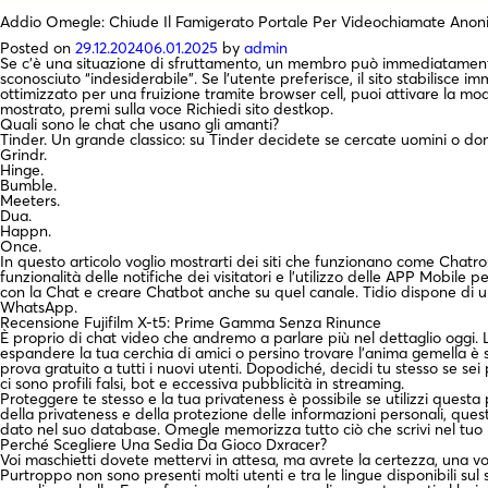
Addio Omegle: Chiude Il Famigerato Portale Per Videochiamate Anoni
Posted on
29.12.2024
06.01.2025
by
admin
Se c’è una situazione di sfruttamento, un membro può immediatament
sconosciuto “indesiderabile”. Se l’utente preferisce, il sito stabilisce
ottimizzato per una fruizione tramite browser cell, puoi attivare la m
mostrato, premi sulla voce Richiedi sito destkop.
Quali sono le chat che usano gli amanti?
Tinder. Un grande classico: su Tinder decidete se cercate uomini o don
Grindr.
Hinge.
Bumble.
Meeters.
Dua.
Happn.
Once.
In questo articolo voglio mostrarti dei siti che funzionano come Chatro
funzionalità delle notifiche dei visitatori e l’utilizzo delle APP Mobil
con la Chat e creare Chatbot anche su quel canale. Tidio dispone di 
WhatsApp.
Recensione Fujifilm X-t5: Prime Gamma Senza Rinunce
È proprio di chat video che andremo a parlare più nel dettaglio oggi. L
espandere la tua cerchia di amici o persino trovare l’anima gemella è st
prova gratuito a tutti i nuovi utenti. Dopodiché, decidi tu stesso se 
ci sono profili falsi, bot e eccessiva pubblicità in streaming.
Proteggere te stesso e la tua privateness è possibile se utilizzi questa
della privateness e della protezione delle informazioni personali, quest
dato nel suo database. Omegle memorizza tutto ciò che scrivi nel tuo pr
Perché Scegliere Una Sedia Da Gioco Dxracer?
Voi maschietti dovete mettervi in attesa, ma avrete la certezza, una vol
Purtroppo non sono presenti molti utenti e tra le lingue disponibili sul