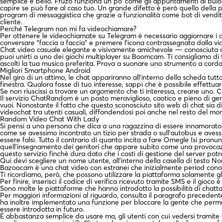
semplice e bello. Fruzo funziona un po’ come gli appuntamenti al buio
capire se può fare al caso tuo. Un grande difetto è però quello della 
program di messaggistica che grazie a funzionalità come bot di vendita
cliente.
Perché Telegram non mi fa videochiamare?
Per ottenere le videochiamate su Telegram è necessario aggiornare i cli
conversare "faccia a faccia" e premere l'icona contrassegnata dalla v
Chat video casuale elegante e visivamente amichevole — conosciuta c
puoi unirti a uno dei giochi multiplayer su Boomcam. Ti consigliamo di fa
ascolti la tua musica preferita. Prova a suonare uno strumento a corda
Migliori Smartphone Android
Nel giro di un attimo, le chat appariranno all’interno della scheda tutto
finestra. Qualora fosse di tuo interesse, sappi che è possibile effettuare
Se non riuscissi a trovare un argomento che ti interessa, creane uno.
Il servizio ChatRandom è un posto meraviglioso, caotico e pieno di gen
vuoi. Nonostante il fatto che questo sconosciuto sito web di chat sia 
videochat tra utenti casuali, diffondendosi poi anche nel resto del mo
Random Video Chat With Lady
Si pensi a una persona che dica a una ragazzina di essere innamorato d
come se avessimo incontrato un tizio per strada o sull’autobus e aves
essere falsi. Tutto il contrario di quanto incita a fare Omegle (si pron
quell’insegnamento dei genitori che appare subito come una provocazio
questo servizio finchè dura dato che i costi di gestione del server pot
Qui devi scegliere un nome utente, all’interno della casella di testo No
Bazoocam è una chat video con estranei che inizialmente period conosc
Ti ricordiamo, però, che possono utilizzare la piattaforma solamente gli
Per finire, inserisci il codice di verifica ricevuto tramite SMS e il gioco è
Sono molte le piattaforme che hanno introdotto la possibilità di chatta
Per maggiori informazioni al riguardo, consulta il paragrafo precedente 
ha inoltre implementato una funzione per bloccare la gente che perme
essere introdotta in futuro.
È abbastanza semplice da usare ma, gli utenti con cui vedersi tramit