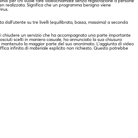
indi per chi vuole fare videochiamate senza registrazione a persone
 ben realizzata. Significa che un programma benigno viene
irus.
 dall'utente su tre livelli (equilibrata, bassa, massima) a seconda
a di chiudere un servizio che ha accompagnato una parte importante
osciuti scelti in maniera casuale, ha annunciato la sua chiusura
e ha mantenuto la maggior parte del suo anonimato. L’aggiunta di video
fica infinita di materiale esplicito non richiesto. Questo potrebbe