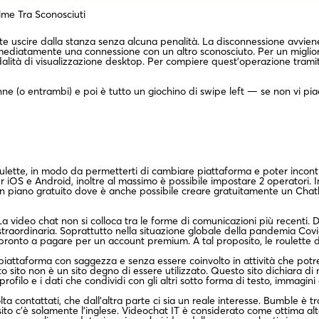
me Tra Sconosciuti
e uscire dalla stanza senza alcuna penalità. La disconnessione avvi
 immediatamente una connessione con un altro sconosciuto. Per un miglior
odalità di visualizzazione desktop. Per compiere quest’operazione trami
ne (o entrambi) e poi è tutto un giochino di swipe left — se non vi pi
ulette, in modo da permetterti di cambiare piattaforma e poter incontra
e per iOS e Android, inoltre al massimo è possibile impostare 2 operator
un piano gratuito dove è anche possibile creare gratuitamente un Chat
a video chat non si colloca tra le forme di comunicazioni più recenti. 
raordinaria. Soprattutto nella situazione globale della pandemia Covid-1
sei pronto a pagare per un account premium. A tal proposito, le roulett
 piattaforma con saggezza e senza essere coinvolto in attività che potre
o sito non è un sito degno di essere utilizzato. Questo sito dichiara di
ofilo e i dati che condividi con gli altri sotto forma di testo, immagin
ta contattati, che dall’altra parte ci sia un reale interesse. Bumble è t
 sito c’è solamente l’inglese. Videochat IT è considerato come ottima al