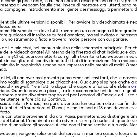
 o come gli pace date, in cui non hai idea della persona che ti si pre
presenza di webcam fasulle che, invece di mostrare altri utenti, sono r
, campagne, instradamento intelligente dei messaggi, ti permetterà di a
ent alle ultime versioni disponibili. Per avviare la videochiamata è nec
ideocamera.
ome Flirtymania — dove tutti troveranno un compagno di loro gradime
re qualcosa di insolito se tu fossi annoiato, ma sei invitato a indossare
 o uno strumento a fiato e troverai molte persone con cui parlare.
 de Le mie chat, nel menu a sinistra della schermata principale. Per chiu
 delle videochiamate! All’interno della finestra di chat individuale dovra
 Con TinyChat, puoi connetterti con gli altri tramite la tua webcam me
te in cui gli utenti condividono tutti i tipi di informazione. Non man
diminuito in popolarità, rimane ben impresso nella mente di molti. Ome
ndo.
i lei, di non aver mai provato prima emozioni così forti, che le nascon
simo voglia di scambiare due chiacchiere. Qualcuno si spinge anche a d
uncia oh-meg-ull). ” è infatti lo slogan che appare a fianco al emblem
om
ne. Quando eravamo piccoli, fra le raccomandazioni dei nostri genitori
rebbero presto diventare troppo alti per i creatori di Omegle ed il sito
me utente, e fare clic su Continua.
iuta solo in Francia, ma poi è diventata famosa ben oltre i confini de
 utenti di età superiore ai 13 anni, e che i minori di 18 anni devono ess
 fatto.
re con utenti provenienti da altri Paesi, permettendoci di stringere ami
del tutorial. L’anonimato aiuta advert essere più audaci di quanto si sa
tte di annullare gli sconosciuti che non ti fanno sentire a tuo agio.
e webcam, vengono selezionati dal servizio in maniera casuale (cosa c