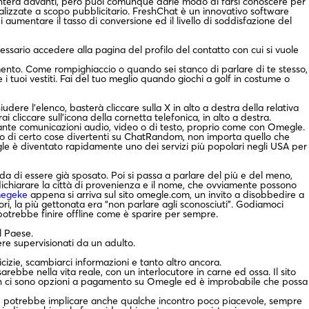
senterà davanti, però puoi comunque darle modo di farsi conoscere per
ealizzate a scopo pubblicitario. FreshChat è un innovativo software
umentare il tasso di conversione ed il livello di soddisfazione del
essario accedere alla pagina del profilo del contatto con cui si vuole
nto. Come rompighiaccio o quando sei stanco di parlare di te stesso,
 i tuoi vestiti. Fai del tuo meglio quando giochi a golf in costume o
dere l’elenco, basterà cliccare sulla X in alto a destra della relativa
i cliccare sull’icona della cornetta telefonica, in alto a destra.
diante comunicazioni audio, video o di testo, proprio come con Omegle.
cano di certo cose divertenti su ChatRandom, non importa quello che
gle è diventato rapidamente uno dei servizi più popolari negli USA per
da di essere già sposato. Poi si passa a parlare del più e del meno,
ichiarare la città di provenienza e il nome, che ovviamente possono
egeke
appena si arriva sul sito omegle.com, un invito a disobbedire a
, la più gettonata era “non parlare agli sconosciuti”. Godiamoci
 potrebbe finire offline come è sparire per sempre.
l Paese.
ere supervisionati da un adulto.
cizie, scambiarci informazioni e tanto altro ancora.
rebbe nella vita reale, con un interlocutore in carne ed ossa. Il sito
 Non ci sono opzioni a pagamento su Omegle ed è improbabile che possa
he potrebbe implicare anche qualche incontro poco piacevole, sempre