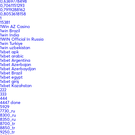
0,6369778498
0,7061151293
0,7919288162
0,8053618158
1
15381
1Win AZ Casino
1win Brazil
1win India
1WIN Official In Russia
1win Turkiye
1win uzbekistan
1xbet apk
1xbet arabic
1xbet Argentina
1xbet Azerbajan
1xbet Azerbaydjan
1xbet Brazil
1xbet egypt
1xbet giriş
1xbet Kazahstan
222
333
444
4447 done
5929
7730_ru
8300_ru
8350_ru
8700_tr
8850_tr
9250_tr