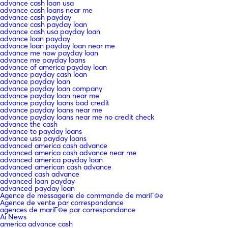
advance cash loan usa
advance cash loans near me
advance cash payday
advance cash payday loan
advance cash usa payday loan
advance loan payday
advance loan payday loan near me
advance me now payday loan
advance me payday loans
advance of america payday loan
advance payday cash loan
advance payday loan
advance payday loan company
advance payday loan near me
advance payday loans bad credit
advance payday loans near me
advance payday loans near me no credit check
advance the cash
advance to payday loans
advance usa payday loans
advanced america cash advance
advanced america cash advance near me
advanced america payday loan
advanced american cash advance
advanced cash advance
advanced loan payday
advanced payday loan
Agence de messagerie de commande de mariГ©e
Agence de vente par correspondance
agences de mariГ©e par correspondance
Ai News
america advance cash