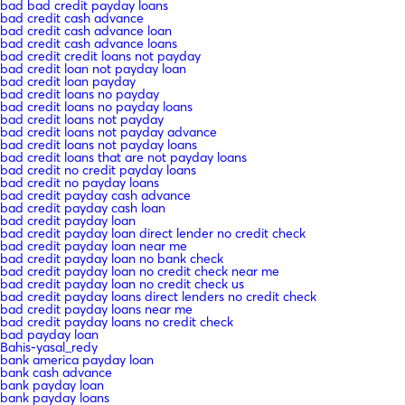
bad bad credit payday loans
bad credit cash advance
bad credit cash advance loan
bad credit cash advance loans
bad credit credit loans not payday
bad credit loan not payday loan
bad credit loan payday
bad credit loans no payday
bad credit loans no payday loans
bad credit loans not payday
bad credit loans not payday advance
bad credit loans not payday loans
bad credit loans that are not payday loans
bad credit no credit payday loans
bad credit no payday loans
bad credit payday cash advance
bad credit payday cash loan
bad credit payday loan
bad credit payday loan direct lender no credit check
bad credit payday loan near me
bad credit payday loan no bank check
bad credit payday loan no credit check near me
bad credit payday loan no credit check us
bad credit payday loans direct lenders no credit check
bad credit payday loans near me
bad credit payday loans no credit check
bad payday loan
Bahis-yasal_redy
bank america payday loan
bank cash advance
bank payday loan
bank payday loans