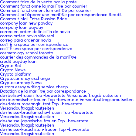
Comment faire de la vente par la poste
Comment fonctionne la mariГ©e par courrier
Comment fonctionnent la mariГ©e par courrier
Comment prГ©parer une mariГ©e par correspondance Reddit
Commout Mail Entre Russian Bride
company loan new payday
company loan payday
correo en orden definiciГіn de novia
correo orden novia sitio real
correo para ordenar novia
cos'ГЁ la sposa per corrispondenza
cos'ГЁ una sposa per corrispondenza
cosmetology school toronto
courrier des commandes de la mariГ©e
credit payday loan
Crypto Bot
Crypto News
Crypto platform
Cryptocurrency exchange
Cryptocurrency News
custom essay writing service cheap
Datation de la mariГ©e par correspondance
de+belize-frauen Top -bewertete Versandauftragsbrautseiten
de+burmesische-frauen Top -bewertete Versandauftragsbrautseiten
de+dateeuropeangirl-test Top -bewertete
Versandauftragsbrautseiten
de+heisse-brasilianische-frauen Top -bewertete
Versandauftragsbrautseiten
de+heisse-japanische-frauen Top -bewertete
Versandauftragsbrautseiten
de+heisse-kasachstan-frauen Top -bewertete
Versandauftragsbrautseiten