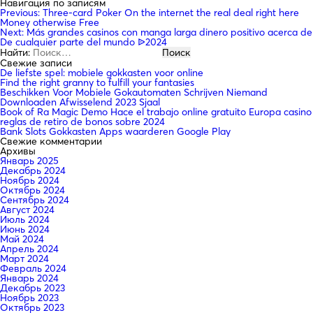
Навигация по записям
Previous:
Three-card Poker On the internet the real deal right here
Money otherwise Free
Next:
Más grandes casinos con manga larga dinero positivo acerca de
De cualquier parte del mundo ᐉ2024
Найти:
Свежие записи
De liefste spel: mobiele gokkasten voor online
Find the right granny to fulfill your fantasies
Beschikken Voor Mobiele Gokautomaten Schrijven Niemand
Downloaden Afwisselend 2023 Sjaal
Book of Ra Magic Demo Hace el trabajo online gratuito Europa casino
reglas de retiro de bonos sobre 2024
Bank Slots Gokkasten Apps waarderen Google Play
Свежие комментарии
Архивы
Январь 2025
Декабрь 2024
Ноябрь 2024
Октябрь 2024
Сентябрь 2024
Август 2024
Июль 2024
Июнь 2024
Май 2024
Апрель 2024
Март 2024
Февраль 2024
Январь 2024
Декабрь 2023
Ноябрь 2023
Октябрь 2023