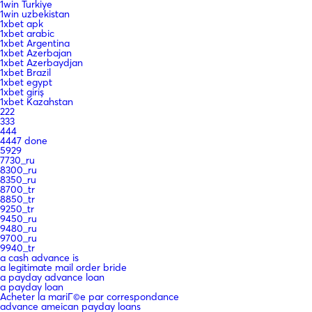
1win Turkiye
1win uzbekistan
1xbet apk
1xbet arabic
1xbet Argentina
1xbet Azerbajan
1xbet Azerbaydjan
1xbet Brazil
1xbet egypt
1xbet giriş
1xbet Kazahstan
222
333
444
4447 done
5929
7730_ru
8300_ru
8350_ru
8700_tr
8850_tr
9250_tr
9450_ru
9480_ru
9700_ru
9940_tr
a cash advance is
a legitimate mail order bride
a payday advance loan
a payday loan
Acheter la mariГ©e par correspondance
advance ameican payday loans