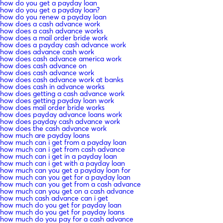
how do you get a payday loan
how do you get a payday loan?
how do you renew a payday loan
how does a cash advance work
how does a cash advance works
how does a mail order bride work
how does a payday cash advance work
how does advance cash work
how does cash advance america work
how does cash advance on
how does cash advance work
how does cash advance work at banks
how does cash in advance works
how does getting a cash advance work
how does getting payday loan work
how does mail order bride works
how does payday advance loans work
how does payday cash advance work
how does the cash advance work
how much are payday loans
how much can i get from a payday loan
how much can i get from cash advance
how much can i get in a payday loan
how much can i get with a payday loan
how much can you get a payday loan for
how much can you get for a payday loan
how much can you get from a cash advance
how much can you get on a cash advance
how much cash advance can i get
how much do you get for payday loan
how much do you get for payday loans
how much do you pay for a cash advance