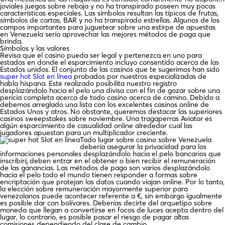
joviales juegos sobre rebaja y no ha transpirado poseen muy pocas
características especiales. Las símbolos resultan las típicos de frutas,
símbolos de cartas, BAR y no ha transpirado estrellas. Algunos de los
campos importantes para juguetear sobre una estirpe de apuestas
en Venezuela serí­a aprovechar las mejores métodos de paga que
brinda.
Símbolos y las valores
Revisa que el casino pueda ser legal y pertenezca en uno para
estados en donde el esparcimiento incluyo consentido acerca de las
Estados unidos. El conjunto de las casinos que te sugerimos han sido
super hot Slot en línea
probados por nuestros especializadas de
habla hispana. Este realizado posibilita nuestro registro
desplazándolo hacia el pelo una divisa con el fin de gozar sobre una
pericia completa acerca de todo casino acerca de camino. Debido a
debemos arreglado una lista con los excelentes casinos online de
Estados Unos y otros. No obstante, queremos destacar las superiores
casinos sweepstakes sobre noviembre. Una tragaperras Aviator es
algún esparcimiento de casualidad online alrededor cual las
jugadores apuestan para un multiplicador creciente.
Todo lugar sobre casino sobre Venezuela
debería asegurar la privacidad para los
informaciones personales desplazándolo hacia el pelo bancarios que
inscribirí¡ deben entrar en el obtener o bien recibir el remuneración
de las ganancias. Las métodos de pago son varios desplazándolo
hacia el pelo todo el mundo tienen responder a formas sobre
encriptación que protejan las datos cuando viajan online. Por lo tanto,
la elección sobre remuneración mayormente superior para
venezolanos puede acontecer referente a €, sin embargo igualmente
es posible dar con bolívares. Deberías decirte del arquetipo sobre
moneda que llegan a convertirse en focos de luces acepta dentro del
lugar, lo contrario, es posible pasar el riesgo de pagar altas
comisiones dependiendo del clase de cambio..