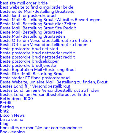
best site mail order bride
best website to find a mail order bride
Beste echte Mail -Bestellung Brautseite
beste land for postordrebrud
Beste Mail -Bestellung Braut -Websites Bewertungen
Beste Mail -Bestellung Braut aller Zeiten
Beste Mail -Bestellung Braut Site Reddit
Beste Mail -Bestellung Brautseite
Beste Mail -Bestellung Brautseiten
Beste Orte, um Versandbestellbraut zu erhalten
Beste Orte, um Versandbestellbraut zu finden
beste postordre brud nettsted
beste postordre brud nettsteder reddit
beste postordre brud nettstedet reddit
beste postordre brudselskaper
beste postordre brudtjeneste
Beste Reputation Mail -Bestellung Braut
Beste Site -Mail -Bestellung Braut
beste steder ГҐ finne postordrebrud
Beste Website, um eine Mail -Bestellung zu finden, Braut
Bestes Land fГјr Versandbestellbraut
Bestes Land, um eine Versandbestellbraut zu finden
Bestes Land, um Versandbestellbraut zu finden
BetAndreas 1000
Bettilt
Betting
bht2
Bitcoin News
bizzo casino
blog
bons sites de mariГ©e par correspondance
Bookkeeping