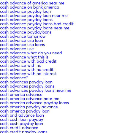
cash advance of america near me
cash advance on bank america
cash advance payday loan
cash advance payday loan near me
cash advance payday loans
cash advance payday loans bad credit
cash advance payday loans near me
cash advance paydayloans
cash advance tomorrow
cash advance usa loan
cash advance usa loans
cash advance use
cash advance what do you need
cash advance what this is
cash advance with bad credit
cash advance with no
cash advance with no credit
cash advance with no interest
cash advance?
cash advances payday loan
cash advances payday loans
cash advances payday loans near me
cash america advance
cash america advance near me
cash america advance payday loans
cash america payday advance
cash america payday loan
cash and advance loan
cash cash loan payday
cash cash payday loan
cash credit advance
cash credit payday loans