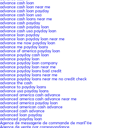
advance cash loan
advance cash loan near me
advance cash loan payday
advance cash loan usa
advance cash loans near me
advance cash payday
advance cash payday loan
advance cash usa payday loan
advance loan payday
advance loan payday loan near me
advance me now payday loan
advance me payday loans
advance of america payday loan
advance payday cash loan
advance payday loan
advance payday loan company
advance payday loan near me
advance payday loans bad credit
advance payday loans near me
advance payday loans near me no credit check
advance the cash
advance to payday loans
advance usa payday loans
advanced america cash advance
advanced america cash advance near me
advanced america payday loan
advanced american cash advance
advanced cash advance
advanced loan payday
advanced payday loan
Agence de messagerie de commande de mariГ©e
Agence de vente par correspondance