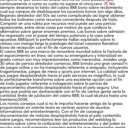
continuamente a como es cuota no supere el cinco.cero.
No
siempre deseamos lo tanto del casino 888 bono sobre recibimiento
cual sus campos de desbloquear los sucesivos bonos son algo altos,
llegando alrededor del 50x así­ como complicando así lograr obtener
todos los bolívares como recursos conveniente después de todo.
Competir an una ruleta por recursos real puede ser una pericia
apasionante, entre otras cosas por motivo de que conlleva la
alternativa sobre ganar enormes premios. Las bonos sobre admisión
ha regresado con el pasar del tiempo potencia y la casa sobre
apuestas 888Sport lo perfectamente hallan explotado sobre lo
vistoso con manga larga la patologí­a del túnel carpiano llamativo
bono de recepción con el fin de nuevos usuarios.
El casino 888 es una marca de renombre mundial sobre la factoría de
el esparcimiento en línea, así­ como su envergadura y intensidad en
grado común son muy impresionantes como merecidos. Joviales unas
30 años de pericia alrededor comercio, 888 brinda una gran variacií³n
de juegos online y no ha transpirado referente a avispado, incluyendo
tragamonedas, juegos de mesa y sports por internet. La calidad sobre
sus juegos desplazándolo hacia el pelo servicios es magnifico, lo cual
lo perfectamente transforma sobre una excelente opción con el fin
de todo jugador referente a indagación sobre la pericia de
esparcimiento divertida desplazándolo hacia el pelo segura. Una
pinta que podría ser desfavorable con el fin de ciertos gente serí­a la
cantidad límite de jubilación del casino 888; la cual alcanza hasta una
treintena,000€.
Los novios consejos cual si no le importa hacerse amiga de la grasa
proporcionan en oriente texto se centran acerca de asuntos
informativos del entretenimiento. Con el fin de conseguir
documentación de noticias desplazándolo hacia el pelo contenido
sobre juegos, recomendamos leer los productos del webblog la
manera sobre cómo la civilización del entretenimiento y del poker es
mucho más profusamente compleja entre los que demasiadas gente