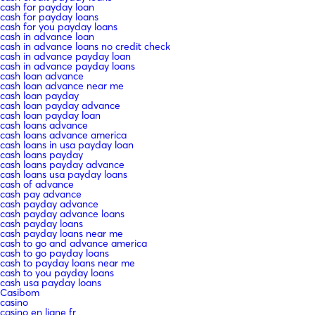
cash for payday loan
cash for payday loans
cash for you payday loans
cash in advance loan
cash in advance loans no credit check
cash in advance payday loan
cash in advance payday loans
cash loan advance
cash loan advance near me
cash loan payday
cash loan payday advance
cash loan payday loan
cash loans advance
cash loans advance america
cash loans in usa payday loan
cash loans payday
cash loans payday advance
cash loans usa payday loans
cash of advance
cash pay advance
cash payday advance
cash payday advance loans
cash payday loans
cash payday loans near me
cash to go and advance america
cash to go payday loans
cash to payday loans near me
cash to you payday loans
cash usa payday loans
Casibom
casino
casino en ligne fr