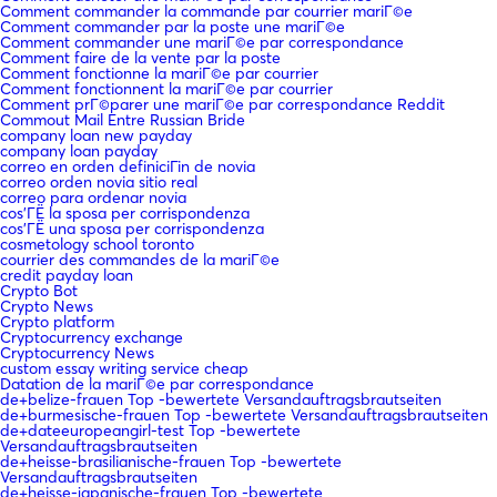
Comment commander la commande par courrier mariГ©e
Comment commander par la poste une mariГ©e
Comment commander une mariГ©e par correspondance
Comment faire de la vente par la poste
Comment fonctionne la mariГ©e par courrier
Comment fonctionnent la mariГ©e par courrier
Comment prГ©parer une mariГ©e par correspondance Reddit
Commout Mail Entre Russian Bride
company loan new payday
company loan payday
correo en orden definiciГіn de novia
correo orden novia sitio real
correo para ordenar novia
cos'ГЁ la sposa per corrispondenza
cos'ГЁ una sposa per corrispondenza
cosmetology school toronto
courrier des commandes de la mariГ©e
credit payday loan
Crypto Bot
Crypto News
Crypto platform
Cryptocurrency exchange
Cryptocurrency News
custom essay writing service cheap
Datation de la mariГ©e par correspondance
de+belize-frauen Top -bewertete Versandauftragsbrautseiten
de+burmesische-frauen Top -bewertete Versandauftragsbrautseiten
de+dateeuropeangirl-test Top -bewertete
Versandauftragsbrautseiten
de+heisse-brasilianische-frauen Top -bewertete
Versandauftragsbrautseiten
de+heisse-japanische-frauen Top -bewertete