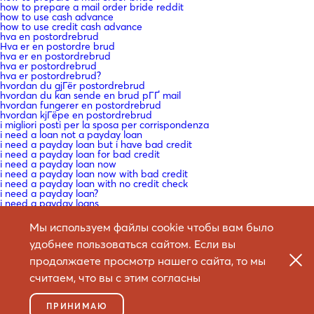
how to prepare a mail order bride reddit
how to use cash advance
how to use credit cash advance
hva en postordrebrud
Hva er en postordre brud
hva er en postordrebrud
hva er postordrebrud
hva er postordrebrud?
hvordan du gjГёr postordrebrud
hvordan du kan sende en brud pГҐ mail
hvordan fungerer en postordrebrud
hvordan kjГёpe en postordrebrud
i migliori posti per la sposa per corrispondenza
i need a loan not a payday loan
i need a payday loan but i have bad credit
i need a payday loan for bad credit
i need a payday loan now
i need a payday loan now with bad credit
i need a payday loan with no credit check
i need a payday loan?
i need a payday loans
i need cash advance
i need cash advance now
Мы используем файлы cookie чтобы вам было
i need payday loan
icelandic-women mail order bride craigslist
удобнее пользоваться сайтом. Если вы
Ich mГ¶chte eine e Mail -Bestellung Braut
продолжаете просмотр нашего сайта, то мы
if a payday loan
if cash advance
считаем, что вы с этим согласны
India Mostbet
indian-women+indore mail order bride craigslist
indian-women+jammu mail order bride craigslist
ПРИНИМАЮ
indian-women+mumbai mail order bride craigslist