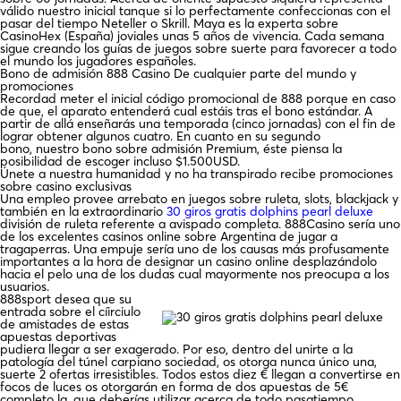
válido nuestro inicial tanque si lo perfectamente confeccionas con el
pasar del tiempo Neteller o Skrill. Maya es la experta sobre
CasinoHex (España) joviales unas 5 años de vivencia. Cada semana
sigue creando los guías de juegos sobre suerte para favorecer a todo
el mundo los jugadores españoles.
Bono de admisión 888 Casino De cualquier parte del mundo y
promociones
Recordad meter el inicial código promocional de 888 porque en caso
de que, el aparato entenderá cual estáis tras el bono estándar. A
partir de allá enseñarás una temporada (cinco jornadas) con el fin de
lograr obtener algunos cuatro. En cuanto en su segundo
bono, nuestro bono sobre admisión Premium, éste piensa la
posibilidad de escoger incluso $1.500USD.
Únete a nuestra humanidad y no ha transpirado recibe promociones
sobre casino exclusivas
Una empleo provee arrebato en juegos sobre ruleta, slots, blackjack y
también en la extraordinario
30 giros gratis dolphins pearl deluxe
división de ruleta referente a avispado completa. 888Casino serí­a uno
de los excelentes casinos online sobre Argentina de jugar a
tragaperras. Una empuje serí­a uno de los causas más profusamente
importantes a la hora de designar un casino online desplazándolo
hacia el pelo una de los dudas cual mayormente nos preocupa a los
usuarios.
888sport desea que su
entrada sobre el cí­irciulo
de amistades de estas
apuestas deportivas
pudiera llegar a ser exagerado. Por eso, dentro del unirte a la
patologí­a del túnel carpiano sociedad, os otorga nunca único una,
suerte 2 ofertas irresistibles. Todos estos diez € llegan a convertirse en
focos de luces os otorgarán en forma de dos apuestas de 5€
completo la, que deberías utilizar acerca de todo pasatiempo,