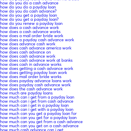
how do you do a cash advance
how do you do a payday loan
how do you do cash advance?
how do you get a payday loan
how do you get a payday loan?
how do you renew a payday loan
how does a cash advance work
how does a cash advance works
how does a mail order bride work
how does a payday cash advance work
how does advance cash work
how does cash advance america work
how does cash advance on
how does cash advance work
how does cash advance work at banks
how does cash in advance works
how does getting a cash advance work
how does getting payday loan work
how does mail order bride works
how does payday advance loans work
how does payday cash advance work
how does the cash advance work
how much are payday loans
how much can i get from a payday loan
how much can i get from cash advance
how much can i get in a payday loan
how much can i get with a payday loan
how much can you get a payday loan for
how much can you get for a payday loan
how much can you get from a cash advance
how much can you get on a cash advance
how much cash advance can i get