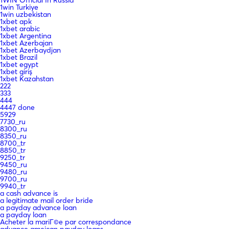
1win Turkiye
1win uzbekistan
1xbet apk
1xbet arabic
1xbet Argentina
1xbet Azerbajan
1xbet Azerbaydjan
1xbet Brazil
1xbet egypt
1xbet giriş
1xbet Kazahstan
222
333
444
4447 done
5929
7730_ru
8300_ru
8350_ru
8700_tr
8850_tr
9250_tr
9450_ru
9480_ru
9700_ru
9940_tr
a cash advance is
a legitimate mail order bride
a payday advance loan
a payday loan
Acheter la mariГ©e par correspondance
advance ameican payday loans