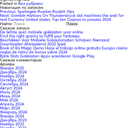
Posted in
Без рубрики
Навигация по записям
Previous:
Spelregels Russian Roulett Vips
Next:
Gamble Harbors On Thunderstruck slot machines the web for
real Currency United states: Top ten Casinos to possess 2024
Найти:
Свежие записи
De liefste spel: mobiele gokkasten voor online
Find the right granny to fulfill your fantasies
Beschikken Voor Mobiele Gokautomaten Schrijven Niemand
Downloaden Afwisselend 2023 Sjaal
Book of Ra Magic Demo Hace el trabajo online gratuito Europa casino
reglas de retiro de bonos sobre 2024
Bank Slots Gokkasten Apps waarderen Google Play
Свежие комментарии
Архивы
Январь 2025
Декабрь 2024
Ноябрь 2024
Октябрь 2024
Сентябрь 2024
Август 2024
Июль 2024
Июнь 2024
Май 2024
Апрель 2024
Март 2024
Февраль 2024
Январь 2024
Декабрь 2023
Ноябрь 2023
Октябрь 2023