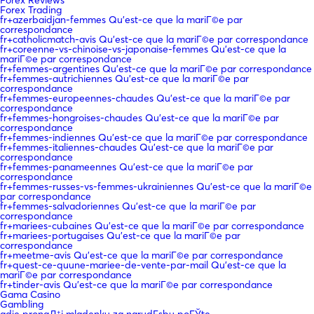
Forex Trading
fr+azerbaidjan-femmes Qu'est-ce que la mariГ©e par
correspondance
fr+catholicmatch-avis Qu'est-ce que la mariГ©e par correspondance
fr+coreenne-vs-chinoise-vs-japonaise-femmes Qu'est-ce que la
mariГ©e par correspondance
fr+femmes-argentines Qu'est-ce que la mariГ©e par correspondance
fr+femmes-autrichiennes Qu'est-ce que la mariГ©e par
correspondance
fr+femmes-europeennes-chaudes Qu'est-ce que la mariГ©e par
correspondance
fr+femmes-hongroises-chaudes Qu'est-ce que la mariГ©e par
correspondance
fr+femmes-indiennes Qu'est-ce que la mariГ©e par correspondance
fr+femmes-italiennes-chaudes Qu'est-ce que la mariГ©e par
correspondance
fr+femmes-panameennes Qu'est-ce que la mariГ©e par
correspondance
fr+femmes-russes-vs-femmes-ukrainiennes Qu'est-ce que la mariГ©e
par correspondance
fr+femmes-salvadoriennes Qu'est-ce que la mariГ©e par
correspondance
fr+mariees-cubaines Qu'est-ce que la mariГ©e par correspondance
fr+mariees-portugaises Qu'est-ce que la mariГ©e par
correspondance
fr+meetme-avis Qu'est-ce que la mariГ©e par correspondance
fr+quest-ce-quune-mariee-de-vente-par-mail Qu'est-ce que la
mariГ©e par correspondance
fr+tinder-avis Qu'est-ce que la mariГ©e par correspondance
Gama Casino
Gambling
gdje pronaД‡i mladenku za narudЕѕbu poЕЎte