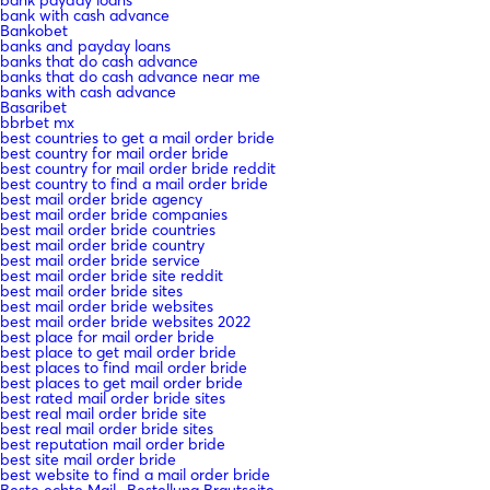
bank with cash advance
Bankobet
banks and payday loans
banks that do cash advance
banks that do cash advance near me
banks with cash advance
Basaribet
bbrbet mx
best countries to get a mail order bride
best country for mail order bride
best country for mail order bride reddit
best country to find a mail order bride
best mail order bride agency
best mail order bride companies
best mail order bride countries
best mail order bride country
best mail order bride service
best mail order bride site reddit
best mail order bride sites
best mail order bride websites
best mail order bride websites 2022
best place for mail order bride
best place to get mail order bride
best places to find mail order bride
best places to get mail order bride
best rated mail order bride sites
best real mail order bride site
best real mail order bride sites
best reputation mail order bride
best site mail order bride
best website to find a mail order bride
Beste echte Mail -Bestellung Brautseite