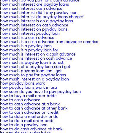
how much interest are payday loans
how much interest cash advance
how much interest did i pay payday loan
how much interest do payday loans charge?
how much interest is on a payday loan
how much interest on cash advance
how much interest on payday loans
how much interest payday loan
how much is a cash advance
how much is a cash advance from advance america
how much is a payday loan
how much is a payday loan for
how much is interest on a cash advance
how much is interest on cash advance
how much is payday loan interest
how much of a payday loan can i get
how much payday loan can i get
how much to pay for payday loans
how mush interest on a payday loan
how payday loans work
how payday loans work in usa
how soon do you have to pay payday loan
how to buy a mail order bride
how to cash advance
how to cash advance at a bank
how to cash advance at other bank
how to cash advance on credit
how to date a mail order bride
how to do a mail order bride
how to do a payday loan
how to do cash advance at bank
how to do mail order bride