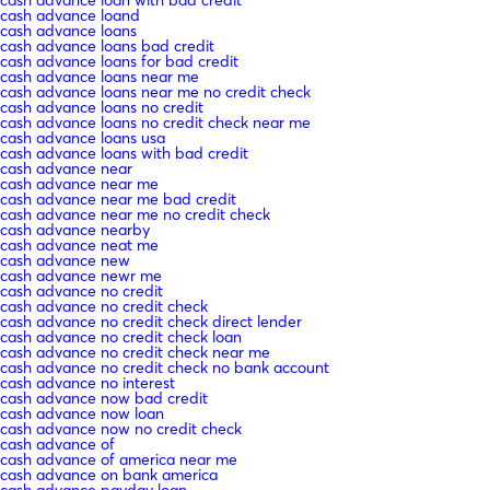
cash advance loand
cash advance loans
cash advance loans bad credit
cash advance loans for bad credit
cash advance loans near me
cash advance loans near me no credit check
cash advance loans no credit
cash advance loans no credit check near me
cash advance loans usa
cash advance loans with bad credit
cash advance near
cash advance near me
cash advance near me bad credit
cash advance near me no credit check
cash advance nearby
cash advance neat me
cash advance new
cash advance newr me
cash advance no credit
cash advance no credit check
cash advance no credit check direct lender
cash advance no credit check loan
cash advance no credit check near me
cash advance no credit check no bank account
cash advance no interest
cash advance now bad credit
cash advance now loan
cash advance now no credit check
cash advance of
cash advance of america near me
cash advance on bank america
cash advance payday loan