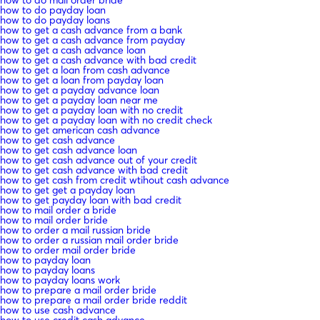
how to do payday loan
how to do payday loans
how to get a cash advance from a bank
how to get a cash advance from payday
how to get a cash advance loan
how to get a cash advance with bad credit
how to get a loan from cash advance
how to get a loan from payday loan
how to get a payday advance loan
how to get a payday loan near me
how to get a payday loan with no credit
how to get a payday loan with no credit check
how to get american cash advance
how to get cash advance
how to get cash advance loan
how to get cash advance out of your credit
how to get cash advance with bad credit
how to get cash from credit wtihout cash advance
how to get get a payday loan
how to get payday loan with bad credit
how to mail order a bride
how to mail order bride
how to order a mail russian bride
how to order a russian mail order bride
how to order mail order bride
how to payday loan
how to payday loans
how to payday loans work
how to prepare a mail order bride
how to prepare a mail order bride reddit
how to use cash advance
how to use credit cash advance