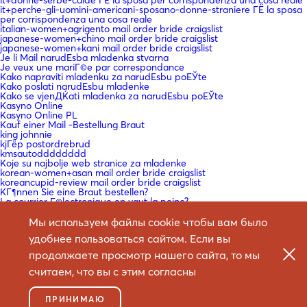
it+perche-gli-uomini-americani-sposano-donne-straniere ГЁ la sposa
per corrispondenza una cosa reale
italian-women+agrigento mail order bride craigslist
japanese-women+chino mail order bride craigslist
japanese-women+kani mail order bride craigslist
Je li Mail narudЕѕba mladenka stvarna
Je veux une mariГ©e par correspondance
Kako napraviti mladenku za narudЕѕbu poЕЎte
Kako poslati narudЕѕbu mladenke
Kako se vjenДЌati mladenka za narudЕѕbu poЕЎte
Kasyno Online
Kasyno Online PL
Kauf einer Mail -Bestellung Braut
king johnnie
kjГёp postordrebrud
kmsautodddddddd
Koje su najbolje web stranice za mladenke
korean-women+asan mail order bride craigslist
koreancupid-review mail order bride craigslist
KГ¶nnen Sie eine Braut bestellen?
La courrier Г©lectronique en vaut la peine?
La mariГ©e par correspondance est-elle une chose rГ©elle
laillinen postimyynti morsiamen sivusto
Мы используем файлы cookie чтобы вам было
latin-woman-date-review mail order bride craigslist
удобнее пользоваться сайтом. Если вы
Le site de la mariГ©e par correspondance
Legit Mail narudЕѕba mladenka
продолжаете просмотр нашего сайта, то мы
legit mail order bride service
legit mail order bride sites reddit
считаем, что вы с этим согласны
legit no credit check payday loans
legit payday loan no credit check
legit payday loans no credit check
ПРИНИМАЮ
legit payday loans with no credit check