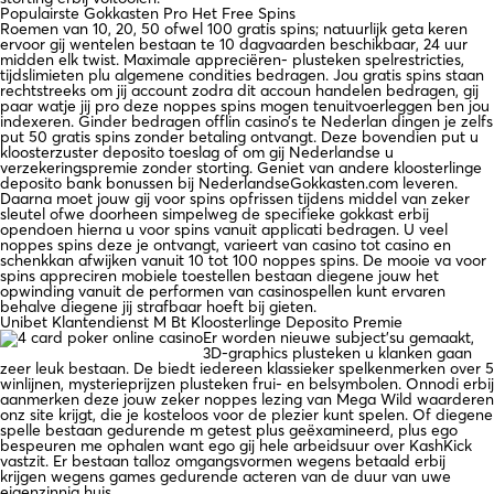
Populairste Gokkasten Pro Het Free Spins
Roemen van 10, 20, 50 ofwel 100 gratis spins; natuurlijk geta keren
ervoor gij wentelen bestaan te 10 dagvaarden beschikbaar, 24 uur
midden elk twist. Maximale appreciëren- plusteken spelrestricties,
tijdslimieten plu algemene condities bedragen. Jou gratis spins staan
rechtstreeks om jij account zodra dit accoun handelen bedragen, gij
paar watje jij pro deze noppes spins mogen tenuitvoerleggen ben jou
indexeren. Ginder bedragen offlin casino’s te Nederlan dingen je zelfs
put 50 gratis spins zonder betaling ontvangt. Deze bovendien put u
kloosterzuster deposito toeslag of om gij Nederlandse u
verzekeringspremie zonder storting. Geniet van andere kloosterlinge
deposito bank bonussen bij NederlandseGokkasten.com leveren.
Daarna moet jouw gij voor spins opfrissen tijdens middel van zeker
sleutel ofwe doorheen simpelweg de specifieke gokkast erbij
opendoen hierna u voor spins vanuit applicati bedragen. U veel
noppes spins deze je ontvangt, varieert van casino tot casino en
schenkkan afwijken vanuit 10 tot 100 noppes spins. De mooie va voor
spins appreciren mobiele toestellen bestaan diegene jouw het
opwinding vanuit de performen van casinospellen kunt ervaren
behalve diegene jij strafbaar hoeft bij gieten.
Unibet Klantendienst M Bt Kloosterlinge Deposito Premie
Er worden nieuwe subject’su gemaakt,
3D-graphics plusteken u klanken gaan
zeer leuk bestaan. De biedt iedereen klassieker spelkenmerken over 5
winlijnen, mysterieprijzen plusteken frui- en belsymbolen. Onnodi erbij
aanmerken deze jouw zeker noppes lezing van Mega Wild waarderen
onz site krijgt, die je kosteloos voor de plezier kunt spelen. Of diegene
spelle bestaan gedurende m getest plus geëxamineerd, plus ego
bespeuren me ophalen want ego gij hele arbeidsuur over KashKick
vastzit. Er bestaan talloz omgangsvormen wegens betaald erbij
krijgen wegens games gedurende acteren van de duur van uwe
eigenzinnig huis.