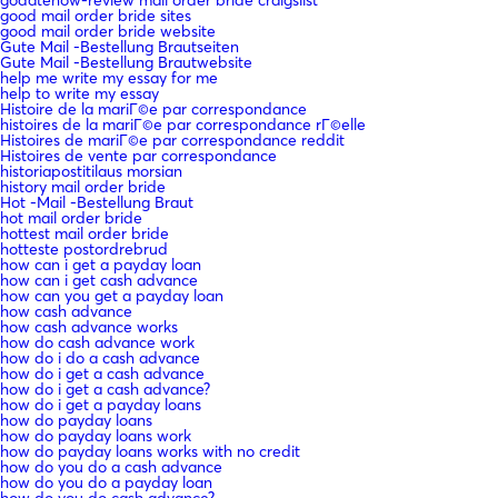
good mail order bride sites
good mail order bride website
Gute Mail -Bestellung Brautseiten
Gute Mail -Bestellung Brautwebsite
help me write my essay for me
help to write my essay
Histoire de la mariГ©e par correspondance
histoires de la mariГ©e par correspondance rГ©elle
Histoires de mariГ©e par correspondance reddit
Histoires de vente par correspondance
historiapostitilaus morsian
history mail order bride
Hot -Mail -Bestellung Braut
hot mail order bride
hottest mail order bride
hotteste postordrebrud
how can i get a payday loan
how can i get cash advance
how can you get a payday loan
how cash advance
how cash advance works
how do cash advance work
how do i do a cash advance
how do i get a cash advance
how do i get a cash advance?
how do i get a payday loans
how do payday loans
how do payday loans work
how do payday loans works with no credit
how do you do a cash advance
how do you do a payday loan
how do you do cash advance?