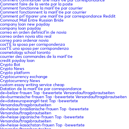
Comment faire de la vente par la poste
Comment fonctionne la mariГ©e par courrier
Comment fonctionnent la mariГ©e par courrier
Comment prГ©parer une mariГ©e par correspondance Reddit
Commout Mail Entre Russian Bride
company loan new payday
company loan payday
correo en orden definiciГіn de novia
correo orden novia sitio real
correo para ordenar novia
cos'ГЁ la sposa per corrispondenza
cos'ГЁ una sposa per corrispondenza
cosmetology school toronto
courrier des commandes de la mariГ©e
credit payday loan
Crypto Bot
Crypto News
Crypto platform
Cryptocurrency exchange
Cryptocurrency News
custom essay writing service cheap
Datation de la mariГ©e par correspondance
de+belize-frauen Top -bewertete Versandauftragsbrautseiten
de+burmesische-frauen Top -bewertete Versandauftragsbrautseiten
de+dateeuropeangirl-test Top -bewertete
Versandauftragsbrautseiten
de+heisse-brasilianische-frauen Top -bewertete
Versandauftragsbrautseiten
de+heisse-japanische-frauen Top -bewertete
Versandauftragsbrautseiten
de+heisse-kasachstan-frauen Top -bewertete
Versandauftragsbrautseiten