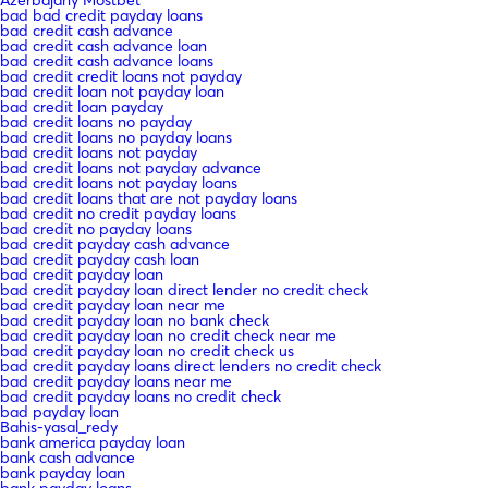
bad bad credit payday loans
bad credit cash advance
bad credit cash advance loan
bad credit cash advance loans
bad credit credit loans not payday
bad credit loan not payday loan
bad credit loan payday
bad credit loans no payday
bad credit loans no payday loans
bad credit loans not payday
bad credit loans not payday advance
bad credit loans not payday loans
bad credit loans that are not payday loans
bad credit no credit payday loans
bad credit no payday loans
bad credit payday cash advance
bad credit payday cash loan
bad credit payday loan
bad credit payday loan direct lender no credit check
bad credit payday loan near me
bad credit payday loan no bank check
bad credit payday loan no credit check near me
bad credit payday loan no credit check us
bad credit payday loans direct lenders no credit check
bad credit payday loans near me
bad credit payday loans no credit check
bad payday loan
Bahis-yasal_redy
bank america payday loan
bank cash advance
bank payday loan
bank payday loans