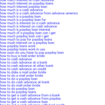
how much interest on payday loans
how much interest payday loan
how much is a cash advance
how much is a cash advance from advance america
how much is a payday loan
how much is a payday loan for
how much is interest on a cash advance
how much is interest on cash advance
how much is payday loan interest
how much of a payday loan can i get
how much payday loan can i get
how much to pay for payday loans
how mush interest on a payday loan
how payday loans work
how payday loans work in usa
how soon do you have to pay payday loan
how to buy a mail order bride
how to cash advance
how to cash advance at a bank
how to cash advance at other bank
how to cash advance on credit
how to date a mail order bride
how to do a mail order bride
how to do a payday loan
how to do cash advance at bank
how to do mail order bride
how to do payday loan
how to do payday loans
how to get a cash advance from a bank
how to get a cash advance from payday
how to get a cash advance loan
how to get a cash advance with bad credit