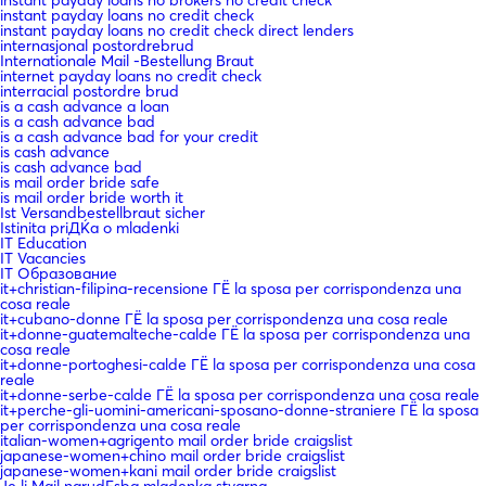
instant payday loans no credit check
instant payday loans no credit check direct lenders
internasjonal postordrebrud
Internationale Mail -Bestellung Braut
internet payday loans no credit check
interracial postordre brud
is a cash advance a loan
is a cash advance bad
is a cash advance bad for your credit
is cash advance
is cash advance bad
is mail order bride safe
is mail order bride worth it
Ist Versandbestellbraut sicher
Istinita priДЌa o mladenki
IT Education
IT Vacancies
IT Образование
it+christian-filipina-recensione ГЁ la sposa per corrispondenza una
cosa reale
it+cubano-donne ГЁ la sposa per corrispondenza una cosa reale
it+donne-guatemalteche-calde ГЁ la sposa per corrispondenza una
cosa reale
it+donne-portoghesi-calde ГЁ la sposa per corrispondenza una cosa
reale
it+donne-serbe-calde ГЁ la sposa per corrispondenza una cosa reale
it+perche-gli-uomini-americani-sposano-donne-straniere ГЁ la sposa
per corrispondenza una cosa reale
italian-women+agrigento mail order bride craigslist
japanese-women+chino mail order bride craigslist
japanese-women+kani mail order bride craigslist
Je li Mail narudЕѕba mladenka stvarna