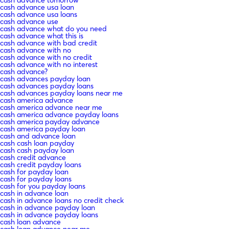
cash advance usa loan
cash advance usa loans
cash advance use
cash advance what do you need
cash advance what this is
cash advance with bad credit
cash advance with no
cash advance with no credit
cash advance with no interest
cash advance?
cash advances payday loan
cash advances payday loans
cash advances payday loans near me
cash america advance
cash america advance near me
cash america advance payday loans
cash america payday advance
cash america payday loan
cash and advance loan
cash cash loan payday
cash cash payday loan
cash credit advance
cash credit payday loans
cash for payday loan
cash for payday loans
cash for you payday loans
cash in advance loan
cash in advance loans no credit check
cash in advance payday loan
cash in advance payday loans
cash loan advance
cash loan advance near me