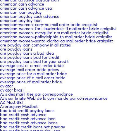
american cash advance
american cash advance usa
american loan payday
american payday cash advance
american payday loan
american-women+cary-nc mail order bride craigslist
american-women+fort-lauderdale-fl mail order bride craigslist
american-women+mesquite-nm mail order bride craigslist
american-women+philadelphia-tn mail order bride craigslist
american-women+santa-clarita-ca mail order bride craigslist
are payday loan company in all states
are payday loans
are payday loans a bad idea
are payday loans bad for credit
are payday loans bad for your credit
average cost of a mail order bride
average mail order bride prices
average price for a mail order bride
average price of a mail order bride
average price of mail order bride
aviator
aviator brazil
Avis des mariГ©es par correspondance
Avis sur le site Web de la commande par correspondance
AZ Most BET
Azerbajany Mostbet
bad bad credit payday loans
bad credit cash advance
bad credit cash advance loan
bad credit cash advance loans
bad credit credit loans not payday
bad credit loan not payday loan