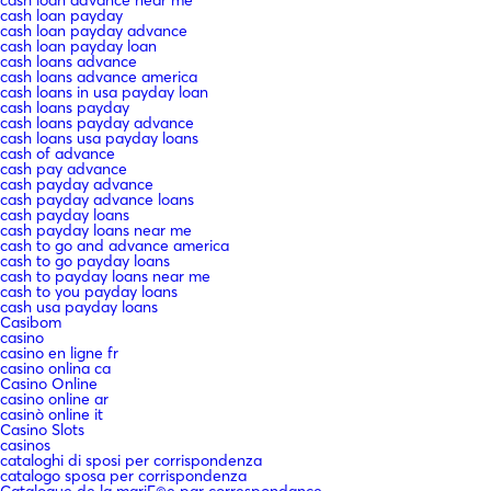
cash loan payday
cash loan payday advance
cash loan payday loan
cash loans advance
cash loans advance america
cash loans in usa payday loan
cash loans payday
cash loans payday advance
cash loans usa payday loans
cash of advance
cash pay advance
cash payday advance
cash payday advance loans
cash payday loans
cash payday loans near me
cash to go and advance america
cash to go payday loans
cash to payday loans near me
cash to you payday loans
cash usa payday loans
Casibom
casino
casino en ligne fr
casino onlina ca
Casino Online
casino online ar
casinò online it
Casino Slots
casinos
cataloghi di sposi per corrispondenza
catalogo sposa per corrispondenza
Catalogue de la mariГ©e par correspondance