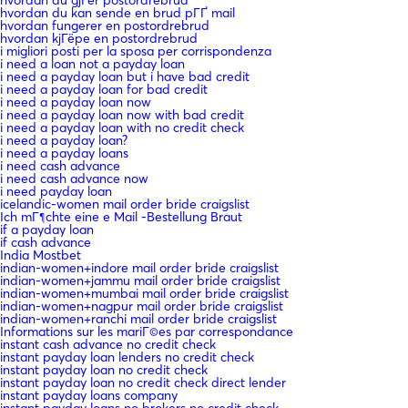
hvordan du kan sende en brud pГҐ mail
hvordan fungerer en postordrebrud
hvordan kjГёpe en postordrebrud
i migliori posti per la sposa per corrispondenza
i need a loan not a payday loan
i need a payday loan but i have bad credit
i need a payday loan for bad credit
i need a payday loan now
i need a payday loan now with bad credit
i need a payday loan with no credit check
i need a payday loan?
i need a payday loans
i need cash advance
i need cash advance now
i need payday loan
icelandic-women mail order bride craigslist
Ich mГ¶chte eine e Mail -Bestellung Braut
if a payday loan
if cash advance
India Mostbet
indian-women+indore mail order bride craigslist
indian-women+jammu mail order bride craigslist
indian-women+mumbai mail order bride craigslist
indian-women+nagpur mail order bride craigslist
indian-women+ranchi mail order bride craigslist
Informations sur les mariГ©es par correspondance
instant cash advance no credit check
instant payday loan lenders no credit check
instant payday loan no credit check
instant payday loan no credit check direct lender
instant payday loans company
instant payday loans no brokers no credit check