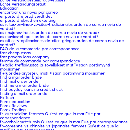
Echte Versandungsbraut
Education
encontrar una novia por correo
er postordre brud verdt det
er postordrebrud en ekte ting
es+citas-en-linea-vs-citas-tradicionales orden de correo novia de
verdad?
es+mujeres-iranies orden de correo novia de verdad?
es+novias-etiopes orden de correo novia de verdad?
es+sitios-y-aplicaciones-de-citas-griegas orden de correo novia de
verdad?
FAQ de la commande par correspondance
fast cheap essay
fast payday loan company
femme de commande par correspondance
fi+italia-treffisivustot-ja-sovellukset mistГ¤ saan postimyynti
morsiamen
fi+rubrides-arvostelu mistГ¤ saan postimyynti morsiamen
find a mail order bride
find mail order bride
find me a mail order bride
find payday loans no credit check
finding a mail order bride
FinTech
Forex education
Forex Reviews
Forex Trading
fr+azerbaidjan-femmes Qu'est-ce que la mariГ©e par
correspondance
fr+catholicmatch-avis Qu'est-ce que la mariГ©e par correspondance
fr+coreenne-vs-chinoise-vs-japonaise-femmes Qu'est-ce que la
mariГ©e par correspondance