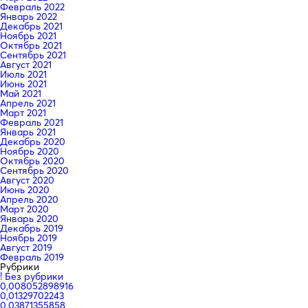
Февраль 2022
Январь 2022
Декабрь 2021
Ноябрь 2021
Октябрь 2021
Сентябрь 2021
Август 2021
Июль 2021
Июнь 2021
Май 2021
Апрель 2021
Март 2021
Февраль 2021
Январь 2021
Декабрь 2020
Ноябрь 2020
Октябрь 2020
Сентябрь 2020
Август 2020
Июнь 2020
Апрель 2020
Март 2020
Январь 2020
Декабрь 2019
Ноябрь 2019
Август 2019
Февраль 2019
Рубрики
! Без рубрики
0,008052898916
0,01329702243
0,03871355858