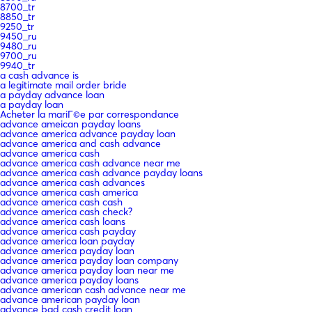
8700_tr
8850_tr
9250_tr
9450_ru
9480_ru
9700_ru
9940_tr
a cash advance is
a legitimate mail order bride
a payday advance loan
a payday loan
Acheter la mariГ©e par correspondance
advance ameican payday loans
advance america advance payday loan
advance america and cash advance
advance america cash
advance america cash advance near me
advance america cash advance payday loans
advance america cash advances
advance america cash america
advance america cash cash
advance america cash check?
advance america cash loans
advance america cash payday
advance america loan payday
advance america payday loan
advance america payday loan company
advance america payday loan near me
advance america payday loans
advance american cash advance near me
advance american payday loan
advance bad cash credit loan