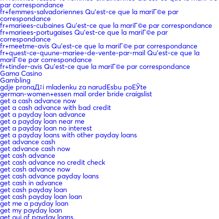
par correspondance
fr+femmes-salvadoriennes Qu'est-ce que la mariГ©e par
correspondance
fr+mariees-cubaines Qu'est-ce que la mariГ©e par correspondance
fr+mariees-portugaises Qu'est-ce que la mariГ©e par
correspondance
fr+meetme-avis Qu'est-ce que la mariГ©e par correspondance
fr+quest-ce-quune-mariee-de-vente-par-mail Qu'est-ce que la
mariГ©e par correspondance
fr+tinder-avis Qu'est-ce que la mariГ©e par correspondance
Gama Casino
Gambling
gdje pronaД‡i mladenku za narudЕѕbu poЕЎte
german-women+essen mail order bride craigslist
get a cash advance now
get a cash advance with bad credit
get a payday loan advance
get a payday loan near me
get a payday loan no interest
get a payday loans with other payday loans
get advance cash
get advance cash now
get cash advance
get cash advance no credit check
get cash advance now
get cash advance payday loans
get cash in advance
get cash payday loan
get cash payday loan loan
get me a payday loan
get my payday loan
get oui of payday loans