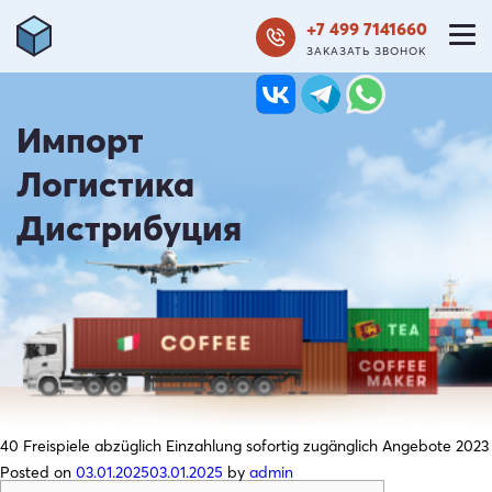
+7 499 7141660
ЗАКАЗАТЬ ЗВОНОК
Импорт
Логистика
Дистрибуция
40 Freispiele abzüglich Einzahlung sofortig zugänglich Angebote 2023
Posted on
03.01.2025
03.01.2025
by
admin