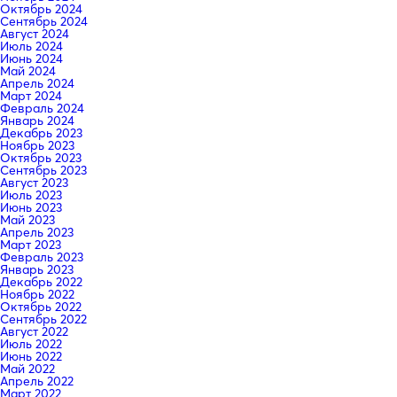
Октябрь 2024
Сентябрь 2024
Август 2024
Июль 2024
Июнь 2024
Май 2024
Апрель 2024
Март 2024
Февраль 2024
Январь 2024
Декабрь 2023
Ноябрь 2023
Октябрь 2023
Сентябрь 2023
Август 2023
Июль 2023
Июнь 2023
Май 2023
Апрель 2023
Март 2023
Февраль 2023
Январь 2023
Декабрь 2022
Ноябрь 2022
Октябрь 2022
Сентябрь 2022
Август 2022
Июль 2022
Июнь 2022
Май 2022
Апрель 2022
Март 2022