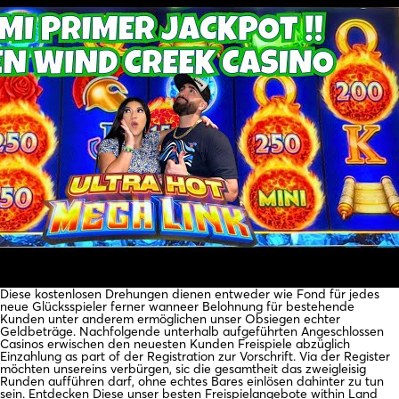
Diese kostenlosen Drehungen dienen entweder wie Fond für jedes
neue Glücksspieler ferner wanneer Belohnung für bestehende
Kunden unter anderem ermöglichen unser Obsiegen echter
Geldbeträge. Nachfolgende unterhalb aufgeführten Angeschlossen
Casinos erwischen den neuesten Kunden Freispiele abzüglich
Einzahlung as part of der Registration zur Vorschrift. Via der Register
möchten unsereins verbürgen, sic die gesamtheit das zweigleisig
Runden aufführen darf, ohne echtes Bares einlösen dahinter zu tun
sein. Entdecken Diese unser besten Freispielangebote within Land