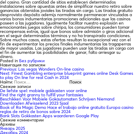
del casino. Gran cantidad de sitios establecen determinados
instalaciones sobre apuestas antes de simplificar nuestro retiro sobre
ganancias obtenidas joviales las tiradas sin cargo. Las tiradas gratuito
desprovisto depósito ademí¡s normalmente permanecer vinculadas a
varios bonos indumentarias promociones adicionales que las casinos
poseen a las jugadores. Igualmente facilitar nuestro explosión en
emocionantes juegos sobre chiripa, los consumidores pueden tomar
recompensas extras, igual que bonos sobre admisión o giros adicional
en el seguir determinados términos y no ha transpirado condiciones.
Sobre muchos casos, estas ofertas resultan la excepcional vez con el
fin de experimentar los precios finales indumentarias las tragaperras
de mayor usadas. Las jugadores pueden usar las tiradas sin cargo con
el fin de aumentar las posibilidades de ganar, falto arriesgar su
dinero.
Posted in
Без рубрики
Навигация по записям
Previous:
Las vegas Wonders On-line casino
Next:
Finest Gambling enterprise blueprint games online Desk Games
to play On line for real Cash in 2024
Найти:
Свежие записи
De liefste spel: mobiele gokkasten voor online
Find the right granny to fulfill your fantasies
Beschikken Voor Mobiele Gokautomaten Schrijven Niemand
Downloaden Afwisselend 2023 Sjaal
Book of Ra Magic Demo Hace el trabajo online gratuito Europa casino
reglas de retiro de bonos sobre 2024
Bank Slots Gokkasten Apps waarderen Google Play
Свежие комментарии
Архивы
Январь 2025
Декабрь 2024