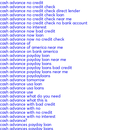
cash advance no credit
cash advance no credit check
cash advance no credit check direct lender
cash advance no credit check loan
cash advance no credit check near me
cash advance no credit check no bank account
cash advance no interest
cash advance now bad credit
cash advance now loan
cash advance now no credit check
cash advance of
cash advance of america near me
cash advance on bank america
cash advance payday loan
cash advance payday loan near me
cash advance payday loans
cash advance payday loans bad credit
cash advance payday loans near me
cash advance paydayloans
cash advance tomorrow
cash advance usa loan
cash advance usa loans
cash advance use
cash advance what do you need
cash advance what this is
cash advance with bad credit
cash advance with no
cash advance with no credit
cash advance with no interest
cash advance?
cash advances payday loan
cash advances payday loans