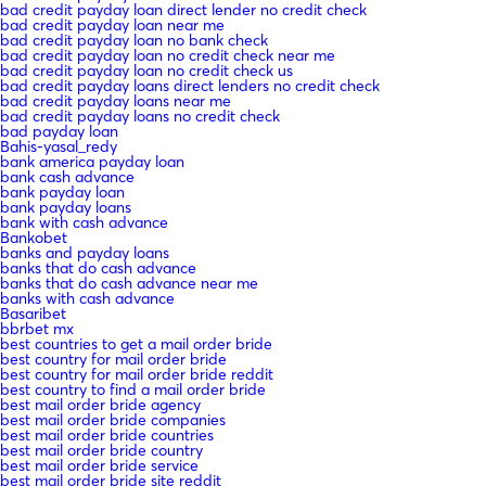
bad credit payday loan direct lender no credit check
bad credit payday loan near me
bad credit payday loan no bank check
bad credit payday loan no credit check near me
bad credit payday loan no credit check us
bad credit payday loans direct lenders no credit check
bad credit payday loans near me
bad credit payday loans no credit check
bad payday loan
Bahis-yasal_redy
bank america payday loan
bank cash advance
bank payday loan
bank payday loans
bank with cash advance
Bankobet
banks and payday loans
banks that do cash advance
banks that do cash advance near me
banks with cash advance
Basaribet
bbrbet mx
best countries to get a mail order bride
best country for mail order bride
best country for mail order bride reddit
best country to find a mail order bride
best mail order bride agency
best mail order bride companies
best mail order bride countries
best mail order bride country
best mail order bride service
best mail order bride site reddit