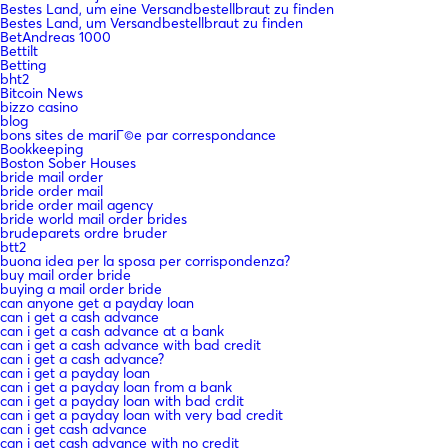
Bestes Land, um eine Versandbestellbraut zu finden
Bestes Land, um Versandbestellbraut zu finden
BetAndreas 1000
Bettilt
Betting
bht2
Bitcoin News
bizzo casino
blog
bons sites de mariГ©e par correspondance
Bookkeeping
Boston Sober Houses
bride mail order
bride order mail
bride order mail agency
bride world mail order brides
brudeparets ordre bruder
btt2
buona idea per la sposa per corrispondenza?
buy mail order bride
buying a mail order bride
can anyone get a payday loan
can i get a cash advance
can i get a cash advance at a bank
can i get a cash advance with bad credit
can i get a cash advance?
can i get a payday loan
can i get a payday loan from a bank
can i get a payday loan with bad crdit
can i get a payday loan with very bad credit
can i get cash advance
can i get cash advance with no credit