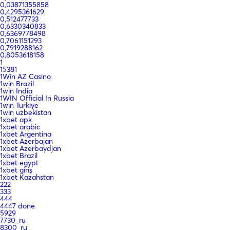
0,03871355858
0,4295361629
0,512477733
0,6330340833
0,6369778498
0,7061151293
0,7919288162
0,8053618158
1
15381
1Win AZ Casino
1win Brazil
1win India
1WIN Official In Russia
1win Turkiye
1win uzbekistan
1xbet apk
1xbet arabic
1xbet Argentina
1xbet Azerbajan
1xbet Azerbaydjan
1xbet Brazil
1xbet egypt
1xbet giriş
1xbet Kazahstan
222
333
444
4447 done
5929
7730_ru
8300_ru