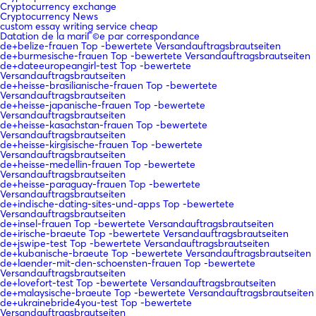
Cryptocurrency exchange
Cryptocurrency News
custom essay writing service cheap
Datation de la mariГ©e par correspondance
de+belize-frauen Top -bewertete Versandauftragsbrautseiten
de+burmesische-frauen Top -bewertete Versandauftragsbrautseiten
de+dateeuropeangirl-test Top -bewertete
Versandauftragsbrautseiten
de+heisse-brasilianische-frauen Top -bewertete
Versandauftragsbrautseiten
de+heisse-japanische-frauen Top -bewertete
Versandauftragsbrautseiten
de+heisse-kasachstan-frauen Top -bewertete
Versandauftragsbrautseiten
de+heisse-kirgisische-frauen Top -bewertete
Versandauftragsbrautseiten
de+heisse-medellin-frauen Top -bewertete
Versandauftragsbrautseiten
de+heisse-paraguay-frauen Top -bewertete
Versandauftragsbrautseiten
de+indische-dating-sites-und-apps Top -bewertete
Versandauftragsbrautseiten
de+insel-frauen Top -bewertete Versandauftragsbrautseiten
de+irische-braeute Top -bewertete Versandauftragsbrautseiten
de+jswipe-test Top -bewertete Versandauftragsbrautseiten
de+kubanische-braeute Top -bewertete Versandauftragsbrautseiten
de+laender-mit-den-schoensten-frauen Top -bewertete
Versandauftragsbrautseiten
de+lovefort-test Top -bewertete Versandauftragsbrautseiten
de+malaysische-braeute Top -bewertete Versandauftragsbrautseiten
de+ukrainebride4you-test Top -bewertete
Versandauftragsbrautseiten