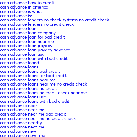
cash advance how to credit
cash advance in america
cash advance is what
cash advance is?
cash advance lenders no check systems no credit check
cash advance lenders no credit check
cash advance loan
cash advance loan company
cash advance loan for bad credit
cash advance loan near me
cash advance loan payday
cash advance loan payday advance
cash advance loan usa
cash advance loan with bad credit
cash advance loand
cash advance loans
cash advance loans bad credit
cash advance loans for bad credit
cash advance loans near me
cash advance loans near me no credit check
cash advance loans no credit
cash advance loans no credit check near me
cash advance loans usa
cash advance loans with bad credit
cash advance near
cash advance near me
cash advance near me bad credit
cash advance near me no credit check
cash advance nearby
cash advance neat me
cash advance new
cash advance newr me