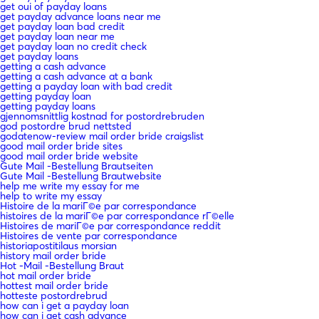
get oui of payday loans
get payday advance loans near me
get payday loan bad credit
get payday loan near me
get payday loan no credit check
get payday loans
getting a cash advance
getting a cash advance at a bank
getting a payday loan with bad credit
getting payday loan
getting payday loans
gjennomsnittlig kostnad for postordrebruden
god postordre brud nettsted
godatenow-review mail order bride craigslist
good mail order bride sites
good mail order bride website
Gute Mail -Bestellung Brautseiten
Gute Mail -Bestellung Brautwebsite
help me write my essay for me
help to write my essay
Histoire de la mariГ©e par correspondance
histoires de la mariГ©e par correspondance rГ©elle
Histoires de mariГ©e par correspondance reddit
Histoires de vente par correspondance
historiapostitilaus morsian
history mail order bride
Hot -Mail -Bestellung Braut
hot mail order bride
hottest mail order bride
hotteste postordrebrud
how can i get a payday loan
how can i get cash advance