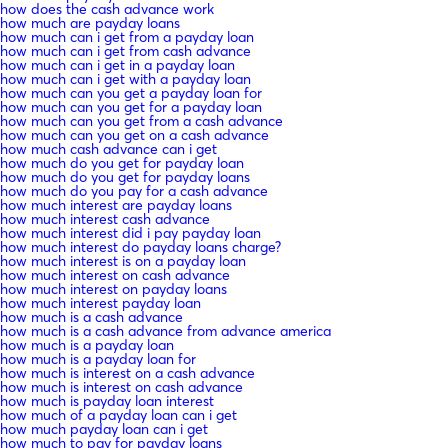
how does the cash advance work
how much are payday loans
how much can i get from a payday loan
how much can i get from cash advance
how much can i get in a payday loan
how much can i get with a payday loan
how much can you get a payday loan for
how much can you get for a payday loan
how much can you get from a cash advance
how much can you get on a cash advance
how much cash advance can i get
how much do you get for payday loan
how much do you get for payday loans
how much do you pay for a cash advance
how much interest are payday loans
how much interest cash advance
how much interest did i pay payday loan
how much interest do payday loans charge?
how much interest is on a payday loan
how much interest on cash advance
how much interest on payday loans
how much interest payday loan
how much is a cash advance
how much is a cash advance from advance america
how much is a payday loan
how much is a payday loan for
how much is interest on a cash advance
how much is interest on cash advance
how much is payday loan interest
how much of a payday loan can i get
how much payday loan can i get
how much to pay for payday loans