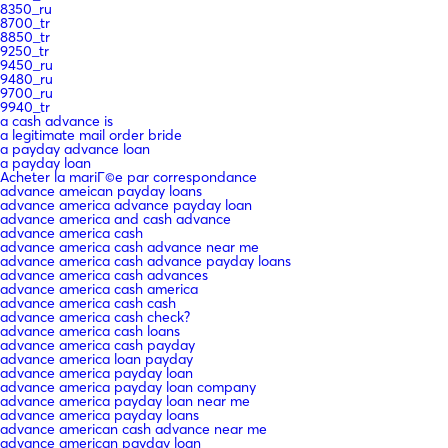
8350_ru
8700_tr
8850_tr
9250_tr
9450_ru
9480_ru
9700_ru
9940_tr
a cash advance is
a legitimate mail order bride
a payday advance loan
a payday loan
Acheter la mariГ©e par correspondance
advance ameican payday loans
advance america advance payday loan
advance america and cash advance
advance america cash
advance america cash advance near me
advance america cash advance payday loans
advance america cash advances
advance america cash america
advance america cash cash
advance america cash check?
advance america cash loans
advance america cash payday
advance america loan payday
advance america payday loan
advance america payday loan company
advance america payday loan near me
advance america payday loans
advance american cash advance near me
advance american payday loan