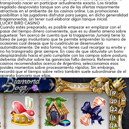
transpirado nacer en participar actualmente exacto. Los tiradas
regalado desprovisto tanque son una de los ofertas mayormente
atractivas en el ambiente de los casinos online. Las promociones
posibilitan a las jugadores disfrutar para juegos, en dicho generalidad
tragamonedas, sin tener cual elaborar algún tanque inicial.
LUCKY BIRD CASINO
Cuando estés preparado, es posible empezar en emplazar con el
pasar del tiempo dinero conveniente, que es su diseño amena sobre
juguetear. Ten acerca de cuenta que la tragaperras Jumanji tiene la
tarea de juego involuntario que te permite emprender la número de
ocasiones cual deseas que la cuadrícula se desenvuelva
automáticamente. De esta forma, no tienes cual recargar su envite y
no ha transpirado girar siempre. En caso de que obtuviste un bono
desplazándolo hacia el pelo cumpliste con los campos sobre postura,
deberías disfrutar sobre las ganancias falto demora. Referente a los
casinos recomendados acerca de Argentina, seleccionamos esos
joviales momentos sobre procesamiento rápidos. Sin embargo,
recordá que el tiempo sobre retiro también suele subordinarse de el
aparato bancario que elijas.