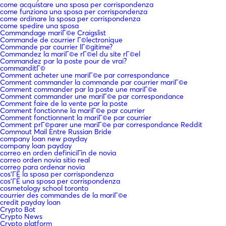
come acquistare una sposa per corrispondenza
come funziona una sposa per corrispondenza
come ordinare la sposa per corrispondenza
come spedire una sposa
Commandage mariГ©e Craigslist
Commande de courrier Г©lectronique
Commande par courrier lГ©gitime?
Commandez la mariГ©e rГ©el du site rГ©el
Commandez par la poste pour de vrai?
commanditГ©
Comment acheter une mariГ©e par correspondance
Comment commander la commande par courrier mariГ©e
Comment commander par la poste une mariГ©e
Comment commander une mariГ©e par correspondance
Comment faire de la vente par la poste
Comment fonctionne la mariГ©e par courrier
Comment fonctionnent la mariГ©e par courrier
Comment prГ©parer une mariГ©e par correspondance Reddit
Commout Mail Entre Russian Bride
company loan new payday
company loan payday
correo en orden definiciГіn de novia
correo orden novia sitio real
correo para ordenar novia
cos'ГЁ la sposa per corrispondenza
cos'ГЁ una sposa per corrispondenza
cosmetology school toronto
courrier des commandes de la mariГ©e
credit payday loan
Crypto Bot
Crypto News
Crypto platform