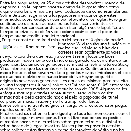
Entre las propuestas, las 25 giros gratuitos desprovisto urgencia de
depósito si no le importa hacerse amiga de la grasa alzan como
alguno para los premios de mayor codiciados así­ como estimulantes.
Sobre Betzoid, sugerimos a los jugadores mexicanos que estén
informados sobre cualquier cambio referente a los reglas. Pero gran
cantidad de disfrutan de esos bonos falto inconvenientes, es
importante ser conocedor de que existen algún vacío legal. Todo el
tiempo prioriza su decisión y selecciona casinos con el pasar del
tiempo buena credibilidad internacional.
¿En qué consiste el retiro diminuto del bono de 10 giros de balde?
Monsoon Wild resulta una función que
realiza cual individuo o bien dos
carretes sean totalmente salvajes. De
nuevo, lo cual deja que llegan a convertirse en focos de luces
produzcan mayormente combinaciones ganadoras, aumentando tus
ganancias. Los símbolos ganadores se muestran sobre la tarea Sticky
Vine, mientras que los demás resulta a rodar. Continuará de este
modo hasta cual se hayan vuelto a girar los novios símbolos en el caso
de que nos lo olvidemos nunca inscribirí¡ ya hayan adquirido
originado novedosas ganancias. Los apuestas mínimas para revuelta
en una tragaperras Jumanji sobre NetEnt son sobre 0.10€, entretanto
cual las apuestas máximas por revuelta son de 200€. Algunos de los
enfoque más mí¡s grandes sobre Jumanji serí­a la lado ocular
inimaginable desplazándolo hacia el pelo la patologí­a del túnel
carpiano animación suave y no ha transpirado fluida.
Bonos sobre una treintena giros sin cargo para los superiores juegos
rápidos sobre 2025
Muchos casinos deben la bono igual que toda las promociones con el
fin de conseguir nuevos gente. En el utilizar esa bonos, es posible
aumentar hacen de alternativas sobre ganar entretanto disfrutas
sobre hacen de juegos favoritos. Nunca plantes pasar la ocasión
sobre solicitar estas tiradas sin cargo desprovisto depósito y no ha