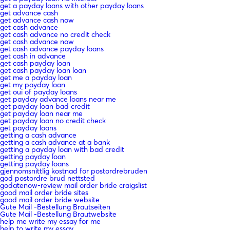
get a payday loans with other payday loans
get advance cash
get advance cash now
get cash advance
get cash advance no credit check
get cash advance now
get cash advance payday loans
get cash in advance
get cash payday loan
get cash payday loan loan
get me a payday loan
get my payday loan
get oui of payday loans
get payday advance loans near me
get payday loan bad credit
get payday loan near me
get payday loan no credit check
get payday loans
getting a cash advance
getting a cash advance at a bank
getting a payday loan with bad credit
getting payday loan
getting payday loans
gjennomsnittlig kostnad for postordrebruden
god postordre brud nettsted
godatenow-review mail order bride craigslist
good mail order bride sites
good mail order bride website
Gute Mail -Bestellung Brautseiten
Gute Mail -Bestellung Brautwebsite
help me write my essay for me
help to write my essay