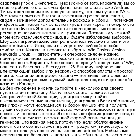
азартным играм Сингапура. Независимо от того, играете ли вы со
своего рабочего стола, смартфона, планшета или даже Android
TV, мы предоставим вам доступ ко всему, что вам нужно в 1Win.
Это также помогает быстро и эффективно разрешать споры,
сводя к минимуму дополнительные расходы и сборы. Платежная
информация, такая как основная кредитная карта и номер счета,
также требуется. Это казино с тысячами довольных игроков
регулярно получает награды и признания. Поскольку у каждой
игры есть отдельная страница, вы будете избалованы выбором.
Шоу дает игрокам шанс выиграть фантастические призы, и это
можете быть вы. Итак, если вы ищете лучший сайт онлайн-
гемблинга в Канаде, вы сможете выбрать 1Win Casino. Casino
Rewards Group — авторитетный оператор онлайн-казино,
придерживающийся самых высоких стандартов честности и
безопасности. Варианты банковских операций, доступные в 1Win,
полностью безопасны благодаря 128-битному шифрованию.
Впечатляющий выбор игр, несколько способов оплаты и простой
в использовании интерфейс казино — вот лишь некоторые из
причин, почему рекомендуемый выбор для тех, кто ищет онлайн-
казино в Канаде.
Выберите одну из них или сыграйте в несколько для своего
путешествия в нирвану. Доступность сайта варьируется от
Австралии/Новой Зеландии, где игроки могут найти
высококачественные впечатления, до игроков в Великобритании,
где игроки могут насладиться выбором лучших игр и получить
лучший сервис. Бонусные средства можно использовать для игры
в слоты и настольные игры. Это легальная форма развлечения, и
большинство считает ее законной формой развлечения для
геймеров. Это важная мера, потому что, если обслуживание
клиентов не соответствует игровым продуктам и качеству, это
может оттолкнуть вас от использования веб-сайта. Мобильные
версии так же безопасны, надежны и удобны для пользователя,