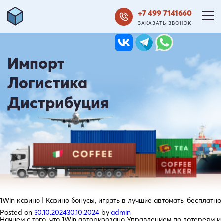
+7 499 7141660
ЗАКАЗАТЬ ЗВОНОК
Импорт
Логистика
Дистрибуция
1Win казино | Казино бонусы, играть в лучшие автоматы бесплатно
Posted on
30.10.2024
30.10.2024
by
admin
Начнем с того, что 1Win авторизовано Управлением по лотереям и