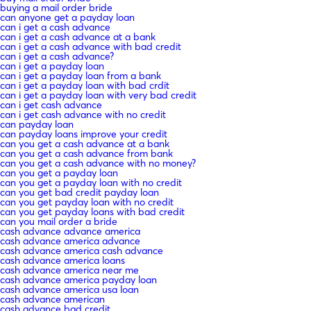
buying a mail order bride
can anyone get a payday loan
can i get a cash advance
can i get a cash advance at a bank
can i get a cash advance with bad credit
can i get a cash advance?
can i get a payday loan
can i get a payday loan from a bank
can i get a payday loan with bad crdit
can i get a payday loan with very bad credit
can i get cash advance
can i get cash advance with no credit
can payday loan
can payday loans improve your credit
can you get a cash advance at a bank
can you get a cash advance from bank
can you get a cash advance with no money?
can you get a payday loan
can you get a payday loan with no credit
can you get bad credit payday loan
can you get payday loan with no credit
can you get payday loans with bad credit
can you mail order a bride
cash advance advance america
cash advance america advance
cash advance america cash advance
cash advance america loans
cash advance america near me
cash advance america payday loan
cash advance america usa loan
cash advance american
cash advance bad credit