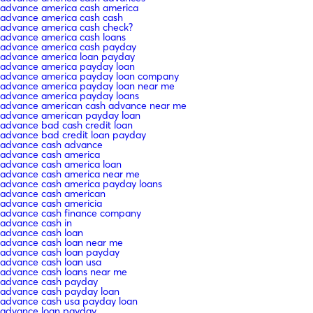
advance america cash america
advance america cash cash
advance america cash check?
advance america cash loans
advance america cash payday
advance america loan payday
advance america payday loan
advance america payday loan company
advance america payday loan near me
advance america payday loans
advance american cash advance near me
advance american payday loan
advance bad cash credit loan
advance bad credit loan payday
advance cash advance
advance cash america
advance cash america loan
advance cash america near me
advance cash america payday loans
advance cash american
advance cash americia
advance cash finance company
advance cash in
advance cash loan
advance cash loan near me
advance cash loan payday
advance cash loan usa
advance cash loans near me
advance cash payday
advance cash payday loan
advance cash usa payday loan
advance loan payday