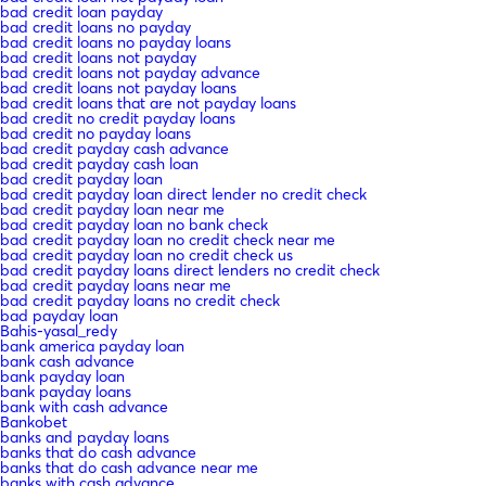
bad credit loan payday
bad credit loans no payday
bad credit loans no payday loans
bad credit loans not payday
bad credit loans not payday advance
bad credit loans not payday loans
bad credit loans that are not payday loans
bad credit no credit payday loans
bad credit no payday loans
bad credit payday cash advance
bad credit payday cash loan
bad credit payday loan
bad credit payday loan direct lender no credit check
bad credit payday loan near me
bad credit payday loan no bank check
bad credit payday loan no credit check near me
bad credit payday loan no credit check us
bad credit payday loans direct lenders no credit check
bad credit payday loans near me
bad credit payday loans no credit check
bad payday loan
Bahis-yasal_redy
bank america payday loan
bank cash advance
bank payday loan
bank payday loans
bank with cash advance
Bankobet
banks and payday loans
banks that do cash advance
banks that do cash advance near me
banks with cash advance