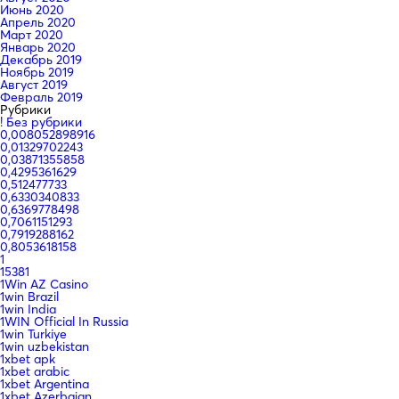
Июнь 2020
Апрель 2020
Март 2020
Январь 2020
Декабрь 2019
Ноябрь 2019
Август 2019
Февраль 2019
Рубрики
! Без рубрики
0,008052898916
0,01329702243
0,03871355858
0,4295361629
0,512477733
0,6330340833
0,6369778498
0,7061151293
0,7919288162
0,8053618158
1
15381
1Win AZ Casino
1win Brazil
1win India
1WIN Official In Russia
1win Turkiye
1win uzbekistan
1xbet apk
1xbet arabic
1xbet Argentina
1xbet Azerbajan