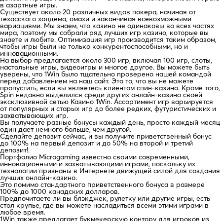
в азартные игры.
Существует около 20 различных видов покера, начиная от
техасского холдема, омахи и заканчивая всевозможными
вариациями. Мы знаем, что казино не одинаковы во всех частях
мира, поэтому мы собрали ряд лучших игр казино, которые вы
знаете и любите. Оптимизация игр производится таким образом,
чтобы игры были не только конкурентоспособными, но и
инновационными.
На выбор предлагается около 300 игр, включая 100 игр, слоты,
настольные игры, видеоигры и многое другое. Вы можете быть
уверены, что 1Win было тщательно проверено нашей командой
перед добавлением на наш сайт. Это то, что вы не можете
пропустить, если вы являетесь клиентом спин-казино. Кроме того,
Spin недавно выделился среди других онлайн-казино своей
эксклюзивной сетью Казино 1Win. Ассортимент игр варьируется
от популярных и старых игр до более редких, футуристических и
захватывающих игр.
Вы получаете разные бонусы каждый день, просто каждый месяц
один дает немного больше, чем другой.
Сделайте депозит сейчас, и вы получите приветственный бонус
до 100% на первый депозит и до 50% на второй и третий
депозит!.
Портфолио Microgaming известно своими современными,
инновационными и захватывающими играми, поскольку их
технологии признаны в Интернете движущей силой для создания
лучших онлайн-казино.
Это помимо стандартного приветственного бонуса в размере
100% до 1000 канадских долларов.
Предпочитаете ли вы блэкджек, рулетку или другие игры, есть
стол крупье, где вы можете насладиться всеми этими играми в
любое время.
1Win также предлагает букмекерскую контору для игроков из