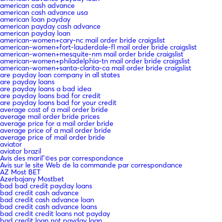
american cash advance
american cash advance usa
american loan payday
american payday cash advance
american payday loan
american-women+cary-nc mail order bride craigslist
american-women+fort-lauderdale-fl mail order bride craigslist
american-women+mesquite-nm mail order bride craigslist
american-women+philadelphia-tn mail order bride craigslist
american-women+santa-clarita-ca mail order bride craigslist
are payday loan company in all states
are payday loans
are payday loans a bad idea
are payday loans bad for credit
are payday loans bad for your credit
average cost of a mail order bride
average mail order bride prices
average price for a mail order bride
average price of a mail order bride
average price of mail order bride
aviator
aviator brazil
Avis des mariГ©es par correspondance
Avis sur le site Web de la commande par correspondance
AZ Most BET
Azerbajany Mostbet
bad bad credit payday loans
bad credit cash advance
bad credit cash advance loan
bad credit cash advance loans
bad credit credit loans not payday
bad credit loan not payday loan