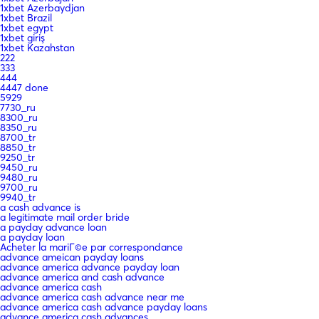
1xbet Azerbaydjan
1xbet Brazil
1xbet egypt
1xbet giriş
1xbet Kazahstan
222
333
444
4447 done
5929
7730_ru
8300_ru
8350_ru
8700_tr
8850_tr
9250_tr
9450_ru
9480_ru
9700_ru
9940_tr
a cash advance is
a legitimate mail order bride
a payday advance loan
a payday loan
Acheter la mariГ©e par correspondance
advance ameican payday loans
advance america advance payday loan
advance america and cash advance
advance america cash
advance america cash advance near me
advance america cash advance payday loans
advance america cash advances