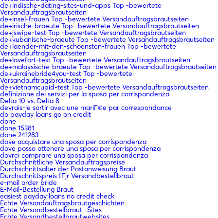
de+indische-dating-sites-und-apps Top -bewertete
Versandauftragsbrautseiten
de+insel-frauen Top -bewertete Versandauftragsbrautseiten
de+irische-braeute Top -bewertete Versandauftragsbrautseiten
de+jswipe-test Top -bewertete Versandauftragsbrautseiten
de+kubanische-braeute Top -bewertete Versandauftragsbrautseiten
de+laender-mit-den-schoensten-frauen Top -bewertete
Versandauftragsbrautseiten
de+lovefort-test Top -bewertete Versandauftragsbrautseiten
de+malaysische-braeute Top -bewertete Versandauftragsbrautseiten
de+ukrainebride4you-test Top -bewertete
Versandauftragsbrautseiten
de+vietnamcupid-test Top -bewertete Versandauftragsbrautseiten
definizione dei servizi per la sposa per corrispondenza
Delta 10 vs. Delta 8
devrais-je sortir avec une mariГ©e par correspondance
do payday loans go on credit
done
done 15381
done 241283
dove acquistare una sposa per corrispondenza
dove posso ottenere una sposa per corrispondenza
dovrei comprare una sposa per corrispondenza
Durchschnittliche Versandauftragspreise
Durchschnittsalter der Postanweisung Braut
Durchschnittspreis fГјr Versandbestellbraut
e-mail order bride
E-Mail-Bestellung Braut
easiest payday loans no credit check
Echte Versandauftragsbrautgeschichten
Echte Versandbestellbraut -Sites
Echte Versandbestellbrautwebsites