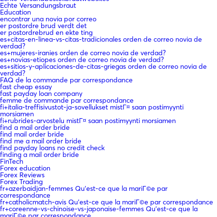
Echte Versandungsbraut
Education
encontrar una novia por correo
er postordre brud verdt det
er postordrebrud en ekte ting
es+citas-en-linea-vs-citas-tradicionales orden de correo novia de
verdad?
es+mujeres-iranies orden de correo novia de verdad?
es+novias-etiopes orden de correo novia de verdad?
es+sitios-y-aplicaciones-de-citas-griegas orden de correo novia de
verdad?
FAQ de la commande par correspondance
fast cheap essay
fast payday loan company
femme de commande par correspondance
fi+italia-treffisivustot-ja-sovellukset mistГ¤ saan postimyynti
morsiamen
fi+rubrides-arvostelu mistГ¤ saan postimyynti morsiamen
find a mail order bride
find mail order bride
find me a mail order bride
find payday loans no credit check
finding a mail order bride
FinTech
Forex education
Forex Reviews
Forex Trading
fr+azerbaidjan-femmes Qu'est-ce que la mariГ©e par
correspondance
fr+catholicmatch-avis Qu'est-ce que la mariГ©e par correspondance
fr+coreenne-vs-chinoise-vs-japonaise-femmes Qu'est-ce que la
mariГ©e par correspondance