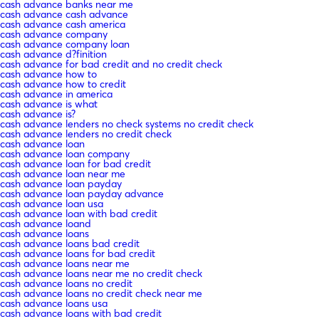
cash advance banks near me
cash advance cash advance
cash advance cash america
cash advance company
cash advance company loan
cash advance d?finition
cash advance for bad credit and no credit check
cash advance how to
cash advance how to credit
cash advance in america
cash advance is what
cash advance is?
cash advance lenders no check systems no credit check
cash advance lenders no credit check
cash advance loan
cash advance loan company
cash advance loan for bad credit
cash advance loan near me
cash advance loan payday
cash advance loan payday advance
cash advance loan usa
cash advance loan with bad credit
cash advance loand
cash advance loans
cash advance loans bad credit
cash advance loans for bad credit
cash advance loans near me
cash advance loans near me no credit check
cash advance loans no credit
cash advance loans no credit check near me
cash advance loans usa
cash advance loans with bad credit