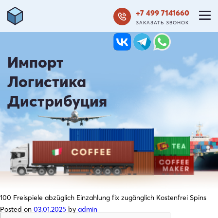
+7 499 7141660
ЗАКАЗАТЬ ЗВОНОК
Импорт
Логистика
Дистрибуция
100 Freispiele abzüglich Einzahlung fix zugänglich Kostenfrei Spins
Posted on
03.01.2025
by
admin