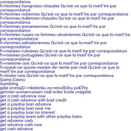
correspondance
fr+femmes-hongroises-chaudes Qu'est-ce que la mariГ©e par
correspondance
fr+femmes-indiennes Qu'est-ce que la mariГ©e par correspondance
fr+femmes-italiennes-chaudes Qu'est-ce que la mariГ©e par
correspondance
fr+femmes-panameennes Qu'est-ce que la mariГ©e par
correspondance
fr+femmes-russes-vs-femmes-ukrainiennes Qu'est-ce que la mariГ©e
par correspondance
fr+femmes-salvadoriennes Qu'est-ce que la mariГ©e par
correspondance
fr+mariees-cubaines Qu'est-ce que la mariГ©e par correspondance
fr+mariees-portugaises Qu'est-ce que la mariГ©e par
correspondance
fr+meetme-avis Qu'est-ce que la mariГ©e par correspondance
fr+quest-ce-quune-mariee-de-vente-par-mail Qu'est-ce que la
mariГ©e par correspondance
fr+tinder-avis Qu'est-ce que la mariГ©e par correspondance
Gama Casino
Gambling
gdje pronaД‡i mladenku za narudЕѕbu poЕЎte
german-women+essen mail order bride craigslist
get a cash advance now
get a cash advance with bad credit
get a payday loan advance
get a payday loan near me
get a payday loan no interest
get a payday loans with other payday loans
get advance cash
get advance cash now
get cash advance