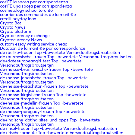
cos'ГЁ la sposa per corrispondenza
cos'ГЁ una sposa per corrispondenza
cosmetology school toronto
courrier des commandes de la mariГ©e
credit payday loan
Crypto Bot
Crypto News
Crypto platform
Cryptocurrency exchange
Cryptocurrency News
custom essay writing service cheap
Datation de la mariГ©e par correspondance
de+belize-frauen Top -bewertete Versandauftragsbrautseiten
de+burmesische-frauen Top -bewertete Versandauftragsbrautseiten
de+dateeuropeangirl-test Top -bewertete
Versandauftragsbrautseiten
de+heisse-brasilianische-frauen Top -bewertete
Versandauftragsbrautseiten
de+heisse-japanische-frauen Top -bewertete
Versandauftragsbrautseiten
de+heisse-kasachstan-frauen Top -bewertete
Versandauftragsbrautseiten
de+heisse-kirgisische-frauen Top -bewertete
Versandauftragsbrautseiten
de+heisse-medellin-frauen Top -bewertete
Versandauftragsbrautseiten
de+heisse-paraguay-frauen Top -bewertete
Versandauftragsbrautseiten
de+indische-dating-sites-und-apps Top -bewertete
Versandauftragsbrautseiten
de+insel-frauen Top -bewertete Versandauftragsbrautseiten
de+irische-braeute Top -bewertete Versandauftragsbrautseiten