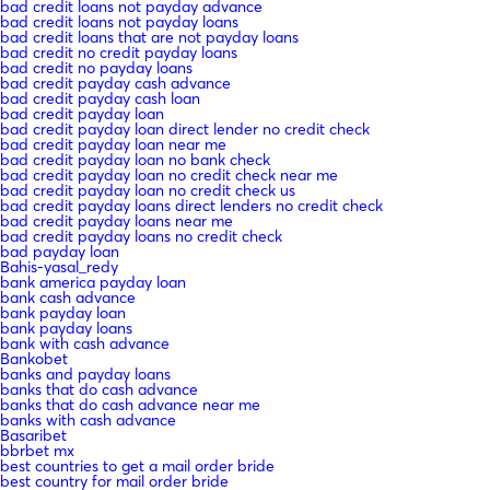
bad credit loans not payday advance
bad credit loans not payday loans
bad credit loans that are not payday loans
bad credit no credit payday loans
bad credit no payday loans
bad credit payday cash advance
bad credit payday cash loan
bad credit payday loan
bad credit payday loan direct lender no credit check
bad credit payday loan near me
bad credit payday loan no bank check
bad credit payday loan no credit check near me
bad credit payday loan no credit check us
bad credit payday loans direct lenders no credit check
bad credit payday loans near me
bad credit payday loans no credit check
bad payday loan
Bahis-yasal_redy
bank america payday loan
bank cash advance
bank payday loan
bank payday loans
bank with cash advance
Bankobet
banks and payday loans
banks that do cash advance
banks that do cash advance near me
banks with cash advance
Basaribet
bbrbet mx
best countries to get a mail order bride
best country for mail order bride