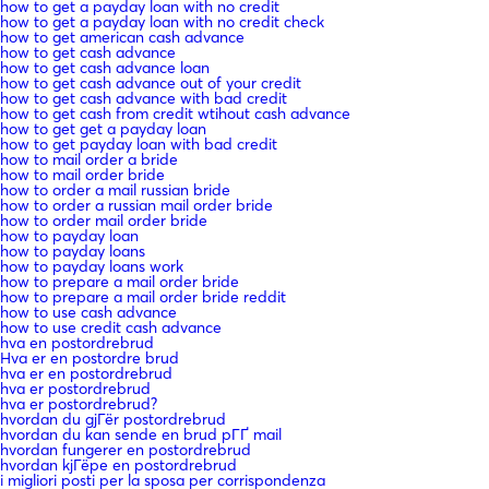
how to get a payday loan with no credit
how to get a payday loan with no credit check
how to get american cash advance
how to get cash advance
how to get cash advance loan
how to get cash advance out of your credit
how to get cash advance with bad credit
how to get cash from credit wtihout cash advance
how to get get a payday loan
how to get payday loan with bad credit
how to mail order a bride
how to mail order bride
how to order a mail russian bride
how to order a russian mail order bride
how to order mail order bride
how to payday loan
how to payday loans
how to payday loans work
how to prepare a mail order bride
how to prepare a mail order bride reddit
how to use cash advance
how to use credit cash advance
hva en postordrebrud
Hva er en postordre brud
hva er en postordrebrud
hva er postordrebrud
hva er postordrebrud?
hvordan du gjГёr postordrebrud
hvordan du kan sende en brud pГҐ mail
hvordan fungerer en postordrebrud
hvordan kjГёpe en postordrebrud
i migliori posti per la sposa per corrispondenza