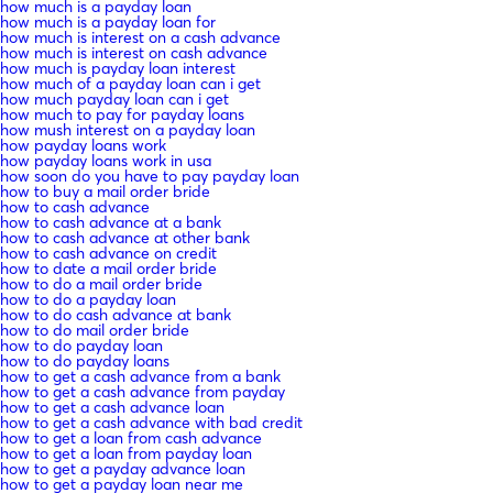
how much is a payday loan
how much is a payday loan for
how much is interest on a cash advance
how much is interest on cash advance
how much is payday loan interest
how much of a payday loan can i get
how much payday loan can i get
how much to pay for payday loans
how mush interest on a payday loan
how payday loans work
how payday loans work in usa
how soon do you have to pay payday loan
how to buy a mail order bride
how to cash advance
how to cash advance at a bank
how to cash advance at other bank
how to cash advance on credit
how to date a mail order bride
how to do a mail order bride
how to do a payday loan
how to do cash advance at bank
how to do mail order bride
how to do payday loan
how to do payday loans
how to get a cash advance from a bank
how to get a cash advance from payday
how to get a cash advance loan
how to get a cash advance with bad credit
how to get a loan from cash advance
how to get a loan from payday loan
how to get a payday advance loan
how to get a payday loan near me