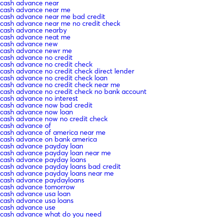
cash advance near
cash advance near me
cash advance near me bad credit
cash advance near me no credit check
cash advance nearby
cash advance neat me
cash advance new
cash advance newr me
cash advance no credit
cash advance no credit check
cash advance no credit check direct lender
cash advance no credit check loan
cash advance no credit check near me
cash advance no credit check no bank account
cash advance no interest
cash advance now bad credit
cash advance now loan
cash advance now no credit check
cash advance of
cash advance of america near me
cash advance on bank america
cash advance payday loan
cash advance payday loan near me
cash advance payday loans
cash advance payday loans bad credit
cash advance payday loans near me
cash advance paydayloans
cash advance tomorrow
cash advance usa loan
cash advance usa loans
cash advance use
cash advance what do you need