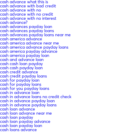
cash advance what this is
cash advance with bad credit
cash advance with no
cash advance with no credit
cash advance with no interest
cash advance?
cash advances payday loan
cash advances payday loans
cash advances payday loans near me
cash america advance
cash america advance near me
cash america advance payday loans
cash america payday advance
cash america payday loan
cash and advance loan
cash cash loan payday
cash cash payday loan
cash credit advance
cash credit payday loans
cash for payday loan
cash for payday loans
cash for you payday loans
cash in advance loan
cash in advance loans no credit check
cash in advance payday loan
cash in advance payday loans
cash loan advance
cash loan advance near me
cash loan payday
cash loan payday advance
cash loan payday loan
cash loans advance