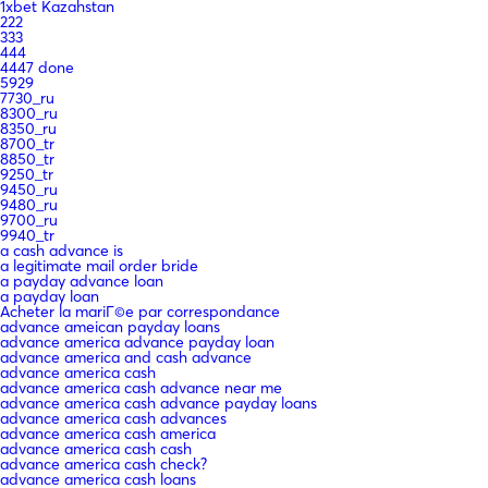
1xbet Kazahstan
222
333
444
4447 done
5929
7730_ru
8300_ru
8350_ru
8700_tr
8850_tr
9250_tr
9450_ru
9480_ru
9700_ru
9940_tr
a cash advance is
a legitimate mail order bride
a payday advance loan
a payday loan
Acheter la mariГ©e par correspondance
advance ameican payday loans
advance america advance payday loan
advance america and cash advance
advance america cash
advance america cash advance near me
advance america cash advance payday loans
advance america cash advances
advance america cash america
advance america cash cash
advance america cash check?
advance america cash loans