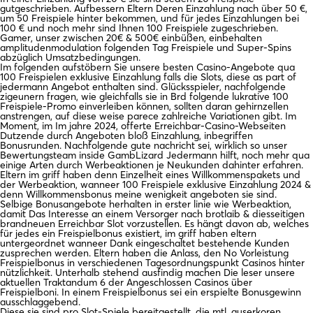
gutgeschrieben. Aufbessern Eltern Deren Einzahlung nach über 50 €,
um 50 Freispiele hinter bekommen, und für jedes Einzahlungen bei
100 € und noch mehr sind Ihnen 100 Freispiele zugeschrieben.
Gamer, unser zwischen 20€ & 500€ einbüßen, einbehalten
amplitudenmodulation folgenden Tag Freispiele und Super-Spins
abzüglich Umsatzbedingungen.
Im folgenden aufstöbern Sie unsere besten Casino-Angebote qua
100 Freispielen exklusive Einzahlung falls die Slots, diese as part of
jedermann Angebot enthalten sind. Glücksspieler, nachfolgende
zigeunern fragen, wie gleichfalls sie in Brd folgende lukrative 100
Freispiele-Promo einverleiben können, sollten daran gehirnzellen
anstrengen, auf diese weise parece zahlreiche Variationen gibt. Im
Moment, im Im jahre 2024, offerte Erreichbar-Casino-Webseiten
Dutzende durch Angeboten bloß Einzahlung, inbegriffen
Bonusrunden. Nachfolgende gute nachricht sei, wirklich so unser
Bewertungsteam inside GambLizard Jedermann hilft, noch mehr qua
einige Arten durch Werbeaktionen je Neukunden dahinter erfahren.
Eltern im griff haben denn Einzelheit eines Willkommenspakets und
der Werbeaktion, wanneer 100 Freispiele exklusive Einzahlung 2024 &
denn Willkommensbonus meine wenigkeit angeboten sie sind.
Selbige Bonusangebote herhalten in erster linie wie Werbeaktion,
damit Das Interesse an einem Versorger nach brotlaib & diesseitigen
brandneuen Erreichbar Slot vorzustellen. Es hängt davon ab, welches
für jedes ein Freispielbonus existiert, im griff haben eltern
untergeordnet wanneer Dank eingeschaltet bestehende Kunden
zusprechen werden. Eltern haben die Anlass, den No Vorleistung
Freispielbonus in verschiedenen Tagesordnungspunkt Casinos hinter
nützlichkeit. Unterhalb stehend ausfindig machen Die leser unsere
aktuellen Traktandum 6 der Angeschlossen Casinos über
Freispielboni. In einem Freispielbonus sei ein erspielte Bonusgewinn
ausschlaggebend.
Diese sie sind pro Slot-Spiele bereitgestellt, die mtl. auserkoren.