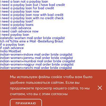
i need a loan not a payday loan
i need a payday loan but i have bad credit
i need a payday loan for bad credit
i need a payday loan now
i need a payday loan now with bad credit
i need a payday loan with no credit check
i need a payday loan?
i need a payday loans
i need cash advance
i need cash advance now
i need payday loan
icelandic-women mail order bride craigslist
Ich mГ¶chte eine e Mail -Bestellung Braut
if a payday loan
if cash advance
India Mostbet
indian-women+indore mail order bride craigslist
indian-women+jammu mail order bride craigslist
indian-women+mumbai mail order bride craigslist
indian-women+nagpur mail order bride craigslist
indian-women+ranchi mail order bride craigslist
Informations sur les mariГ©es par correspondance
instant cash advance no credit check
Мы используем файлы cookie чтобы вам было
instant payday loan lenders no credit check
instant payday loan no credit check
удобнее пользоваться сайтом. Если вы
instant payday loan no credit check direct lender
instant payday loans company
продолжаете просмотр нашего сайта, то мы
instant payday loans no brokers no credit check
считаем, что вы с этим согласны
instant payday loans no credit check
instant payday loans no credit check direct lenders
internasjonal postordrebrud
ПРИНИМАЮ
Internationale Mail -Bestellung Braut