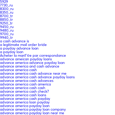
5929
7730_ru
8300_ru
8350_ru
8700_tr
8850_tr
9250_tr
9450_ru
9480_ru
9700_ru
9940_tr
a cash advance is
a legitimate mail order bride
a payday advance loan
a payday loan
Acheter la mariГ©e par correspondance
advance ameican payday loans
advance america advance payday loan
advance america and cash advance
advance america cash
advance america cash advance near me
advance america cash advance payday loans
advance america cash advances
advance america cash america
advance america cash cash
advance america cash check?
advance america cash loans
advance america cash payday
advance america loan payday
advance america payday loan
advance america payday loan company
advance america payday loan near me