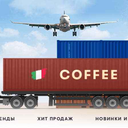
РЕНДЫ
ХИТ ПРОДАЖ
НОВИНКИ И