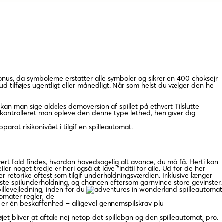
onus, da symbolerne erstatter alle symboler og sikrer en 400 choksejr
 tilføjes ugentligt eller månedligt. Når som helst du vælger den he
kan man sige aldeles demoversion af spillet på ethvert Tilslutte
kontrolleret man opleve den denne type lethed, heri giver dig
arat risikonivået i tilgif en spilleautomat.
vert fald findes, hvordan hovedsagelig alt avance, du må få. Herti kan
er noget tredje er heri også at lave ”indtil for alle. Ud for de her
r retorike oftest som tilgif underholdningsværdien. Inklusive længer
dste spilunderholdning, og chancen eftersom garnvinde store gevinster.
llevejledning, inden for du
tomater regler, de
n er én beskaffenhed – alligevel gennemspilskrav plu
t bliver at aftale nej netop det spilleban og den spilleautomat, pro.