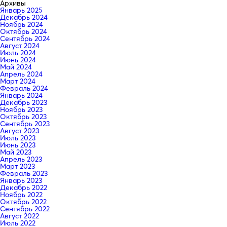
Архивы
Январь 2025
Декабрь 2024
Ноябрь 2024
Октябрь 2024
Сентябрь 2024
Август 2024
Июль 2024
Июнь 2024
Май 2024
Апрель 2024
Март 2024
Февраль 2024
Январь 2024
Декабрь 2023
Ноябрь 2023
Октябрь 2023
Сентябрь 2023
Август 2023
Июль 2023
Июнь 2023
Май 2023
Апрель 2023
Март 2023
Февраль 2023
Январь 2023
Декабрь 2022
Ноябрь 2022
Октябрь 2022
Сентябрь 2022
Август 2022
Июль 2022